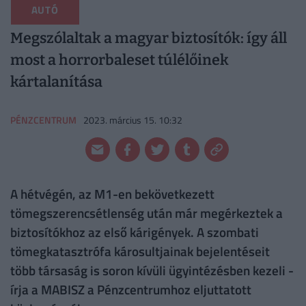
AUTÓ
Megszólaltak a magyar biztosítók: így áll
most a horrorbaleset túlélőinek
kártalanítása
PÉNZCENTRUM
2023. március 15. 10:32
A hétvégén, az M1-en bekövetkezett
tömegszerencsétlenség után már megérkeztek a
biztosítókhoz az első kárigények. A szombati
tömegkatasztrófa károsultjainak bejelentéseit
több társaság is soron kívüli ügyintézésben kezeli -
írja a MABISZ a Pénzcentrumhoz eljuttatott