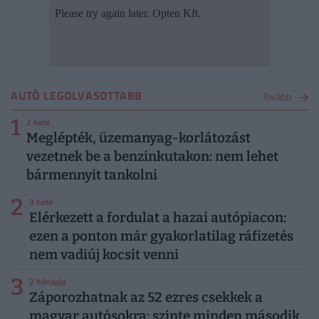
AUTÓ LEGOLVASOTTABB
Tovább
1
2 hete
Meglépték, üzemanyag-korlátozást
vezetnek be a benzinkutakon: nem lehet
bármennyit tankolni
2
3 hete
Elérkezett a fordulat a hazai autópiacon:
ezen a ponton már gyakorlatilag ráfizetés
nem vadiúj kocsit venni
3
2 hónapja
Záporozhatnak az 52 ezres csekkek a
magyar autósokra: szinte minden második