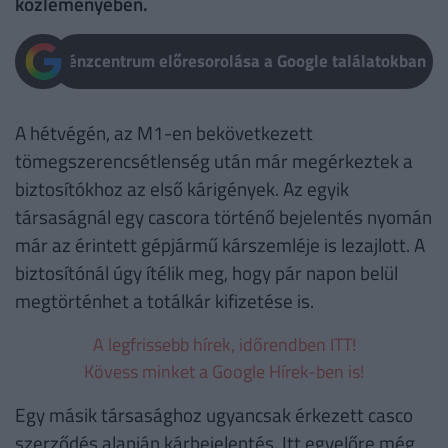
közleményében.
Pénzcentrum előresorolása a Google találatokban
A hétvégén, az M1-en bekövetkezett
tömegszerencsétlenség után már megérkeztek a
biztosítókhoz az első kárigények. Az egyik
társaságnál egy cascora történő bejelentés nyomán
már az érintett gépjármű kárszemléje is lezajlott. A
biztosítónál úgy ítélik meg, hogy pár napon belül
megtörténhet a totálkár kifizetése is.
A legfrissebb hírek, időrendben ITT!
Kövess minket a Google Hírek-ben is!
Egy másik társasághoz ugyancsak érkezett casco
szerződés alapján kárbejelentés. Itt egyelőre még