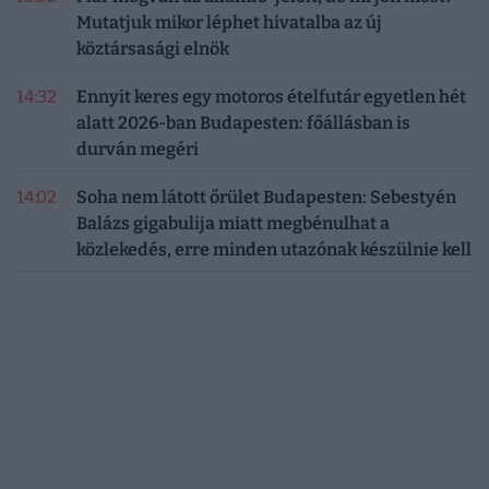
Mutatjuk mikor léphet hivatalba az új
köztársasági elnök
14:32
Ennyit keres egy motoros ételfutár egyetlen hét
alatt 2026-ban Budapesten: főállásban is
durván megéri
14:02
Soha nem látott őrület Budapesten: Sebestyén
Balázs gigabulija miatt megbénulhat a
közlekedés, erre minden utazónak készülnie kell