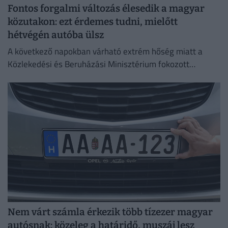
Fontos forgalmi változás élesedik a magyar
közutakon: ezt érdemes tudni, mielőtt
hétvégén autóba ülsz
A következő napokban várható extrém hőség miatt a
Közlekedési és Beruházási Minisztérium fokozott
óvatosságra kér minden közlekedőt.
Nem várt számla érkezik több tízezer magyar
autósnak: közeleg a határidő, muszáj lesz