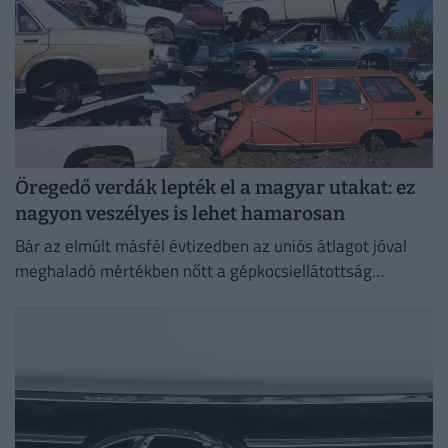
Öregedő verdák lepték el a magyar utakat: ez
nagyon veszélyes is lehet hamarosan
Bár az elmúlt másfél évtizedben az uniós átlagot jóval
meghaladó mértékben nőtt a gépkocsiellátottság
Magyarországon, a járműállomány folyamatosan
öregszik.