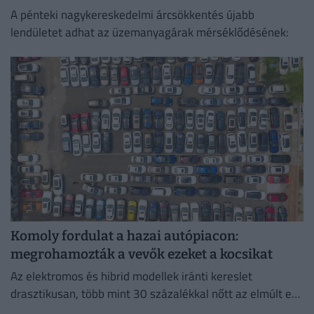
A pénteki nagykereskedelmi árcsökkentés újabb
lendületet adhat az üzemanyagárak mérséklődésének:
Komoly fordulat a hazai autópiacon:
megrohamozták a vevők ezeket a kocsikat
Az elektromos és hibrid modellek iránti kereslet
drasztikusan, több mint 30 százalékkal nőtt az elmúlt egy
évben.