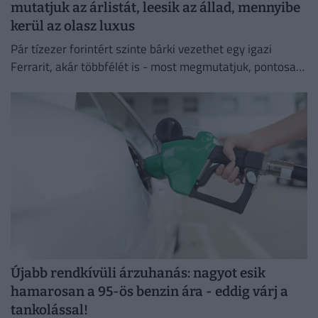
mutatjuk az árlistát, leesik az állad, mennyibe
kerül az olasz luxus
Pár tízezer forintért szinte bárki vezethet egy igazi
Ferrarit, akár többfélét is - most megmutatjuk, pontosan
mennyibe kerül a nem mindennapi élmény.
Újabb rendkívüli árzuhanás: nagyot esik
hamarosan a 95-ös benzin ára - eddig várj a
tankolással!