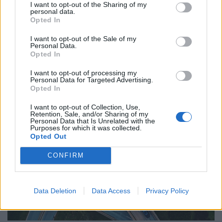
I want to opt-out of the Sharing of my
personal data.
Opted In
Húzós időszak vár a magyar autósokra:
I want to opt-out of the Sale of my
elkerülhetetlen a váltás, de nagyon kevesen
Personal Data.
Opted In
léptek még időben
Az elektromos autók európai térnyerése tovább
I want to opt-out of processing my
Personal Data for Targeted Advertising.
folytatódik, az átállás üteme azonban országonként
Opted In
jelentősen eltér.
I want to opt-out of Collection, Use,
Retention, Sale, and/or Sharing of my
Personal Data that Is Unrelated with the
Purposes for which it was collected.
Opted Out
CONFIRM
Data Deletion
Data Access
Privacy Policy