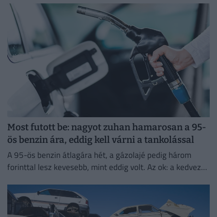
Most futott be: nagyot zuhan hamarosan a 95-
ös benzin ára, eddig kell várni a tankolással
A 95-ös benzin átlagára hét, a gázolajé pedig három
forinttal lesz kevesebb, mint eddig volt. Az ok: a kedvező
piaci környezet és a nemzetközi változások.