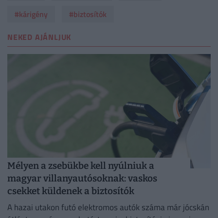
#kárigény
#biztosítók
NEKED AJÁNLJUK
Mélyen a zsebükbe kell nyúlniuk a
magyar villanyautósoknak: vaskos
csekket küldenek a biztosítók
A hazai utakon futó elektromos autók száma már jócskán