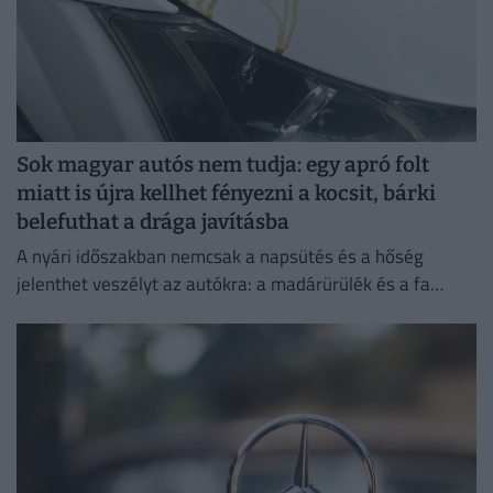
Sok magyar autós nem tudja: egy apró folt
miatt is újra kellhet fényezni a kocsit, bárki
belefuthat a drága javításba
A nyári időszakban nemcsak a napsütés és a hőség
jelenthet veszélyt az autókra: a madárürülék és a fa
gyantája is komoly károkat okozhat a fényezésben.