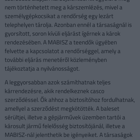
nem történhetett meg a kárszemlézés, mivel a
személygépkocsikat a rendőrség egy lezárt
telephelyen tárolja. Azonban ennél a társaságnál is
gyorsított, soron kívüli eljárást ígérnek a károk
rendezésében. A MABISZ a teendők ügyében
felvette a kapcsolatot a rendőrséggel, amely a
további eljárás menetéről közleményben
tájékoztatja a nyilvánosságot.
A leggyorsabban azok számíthatnak teljes
kárrendezésre, akik rendelkeznek casco
szerződéssel. Ők ahhoz a biztosítóhoz fordulhatnak,
amellyel a szerződést megkötötték. A baleset
sérültjei, illetve a gépjárművek üzemben tartói a
károsult jármű felelősség biztosítójánál, illetve a
MABISZ-nál jelenthetik be igényeiket. A társaságok