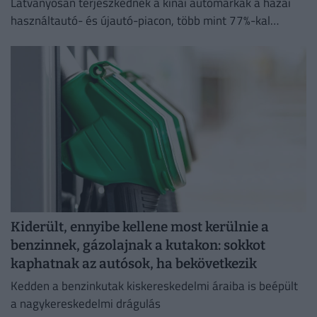
Látványosan terjeszkednek a kínai autómárkák a hazai
használtautó- és újautó-piacon, több mint 77%-kal
emelkedett a kínai modellek iránti érdeklődések száma
tavalyhoz képest.
Kiderült, ennyibe kellene most kerülnie a
benzinnek, gázolajnak a kutakon: sokkot
kaphatnak az autósok, ha bekövetkezik
Kedden a benzinkutak kiskereskedelmi áraiba is beépült
a nagykereskedelmi drágulás