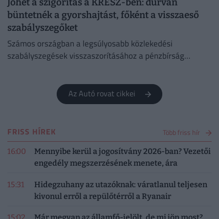
Jöhet a szigorítás a KRESZ-ben: durván
büntetnék a gyorshajtást, főként a visszaeső
szabályszegőket
Számos országban a legsúlyosabb közlekedési
szabályszegések visszaszorításához a pénzbírság
önmagában már nem elég.
Az Autó rovat cikkei
FRISS HÍREK
Több friss hír
16:00
Mennyibe kerül a jogosítvány 2026-ban? Vezetői
engedély megszerzésének menete, ára
15:31
Hidegzuhany az utazóknak: váratlanul teljesen
kivonul erről a repülőtérről a Ryanair
15:02
Már megvan az államfő-jelölt, de mi jön most?