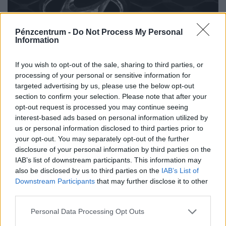
Pénzcentrum -
Do Not Process My Personal
Information
Működik a legális autós trükk: tömegével
If you wish to opt-out of the sale, sharing to third parties, or
szerzik be így a járműveket az élelmes
processing of your personal or sensitive information for
magyarok
targeted advertising by us, please use the below opt-out
section to confirm your selection. Please note that after your
A Magyar Lízingszövetség szerint a vállalkozások,
opt-out request is processed you may continue seeing
különösen a kis- és középvállalkozások továbbra is
interest-based ads based on personal information utilized by
meghatározó szerepet töltenek be.
us or personal information disclosed to third parties prior to
your opt-out. You may separately opt-out of the further
disclosure of your personal information by third parties on the
IAB’s list of downstream participants. This information may
also be disclosed by us to third parties on the
IAB’s List of
Downstream Participants
that may further disclose it to other
third parties.
Personal Data Processing Opt Outs