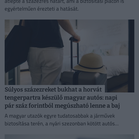
átlépte a százezres határt, ami a biztosítási piacon is
egyértelműen érezteti a hatását.
Súlyos százezreket bukhat a horvát
tengerpartra készülő magyar autós: napi
pár száz forintból megúszható lenne a baj
A magyar utazók egyre tudatosabbak a járművek
biztosítása terén, a nyári szezonban kötött autós
utasbiztosítások 76 százalékához igényeltek gépjármű-
asszisztenciát is.