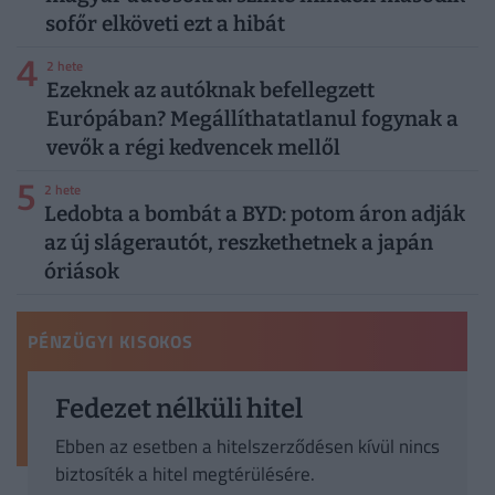
sofőr elköveti ezt a hibát
4
2 hete
Ezeknek az autóknak befellegzett
Európában? Megállíthatatlanul fogynak a
vevők a régi kedvencek mellől
5
2 hete
Ledobta a bombát a BYD: potom áron adják
az új slágerautót, reszkethetnek a japán
óriások
PÉNZÜGYI KISOKOS
Fedezet nélküli hitel
Ebben az esetben a hitelszerződésen kívül nincs
biztosíték a hitel megtérülésére.