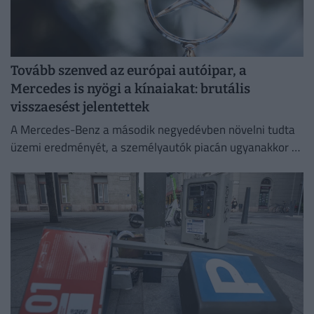
Tovább szenved az európai autóipar, a
Mercedes is nyögi a kínaiakat: brutális
visszaesést jelentettek
A Mercedes-Benz a második negyedévben növelni tudta
üzemi eredményét, a személyautók piacán ugyanakkor –
különösen a kínai eladások meredek visszaesése miatt –
romlott a jövedelmezőség.