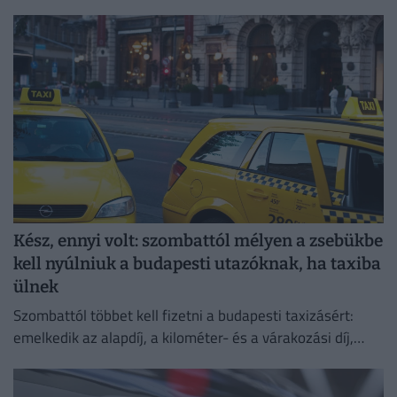
Kész, ennyi volt: szombattól mélyen a zsebükbe
kell nyúlniuk a budapesti utazóknak, ha taxiba
ülnek
Szombattól többet kell fizetni a budapesti taxizásért:
emelkedik az alapdíj, a kilométer- és a várakozási díj,
emellett bevezetik a 800 forintos reptéri díjat is.