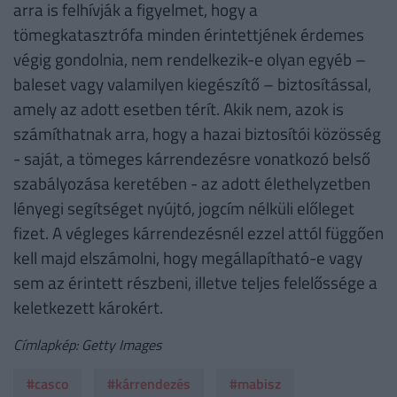
arra is felhívják a figyelmet, hogy a
tömegkatasztrófa minden érintettjének érdemes
végig gondolnia, nem rendelkezik-e olyan egyéb –
baleset vagy valamilyen kiegészítő – biztosítással,
amely az adott esetben térít. Akik nem, azok is
számíthatnak arra, hogy a hazai biztosítói közösség
- saját, a tömeges kárrendezésre vonatkozó belső
szabályozása keretében - az adott élethelyzetben
lényegi segítséget nyújtó, jogcím nélküli előleget
fizet. A végleges kárrendezésnél ezzel attól függően
kell majd elszámolni, hogy megállapítható-e vagy
sem az érintett részbeni, illetve teljes felelőssége a
keletkezett károkért.
Címlapkép: Getty Images
#casco
#kárrendezés
#mabisz