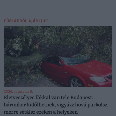
CÍMLAPRÓL AJÁNLJUK
2026. augusztus 9.
Életveszélyes fákkal van tele Budapest:
bármikor kidőlhetnek, vigyázz hová parkolsz,
merre sétálsz ezeken a helyeken