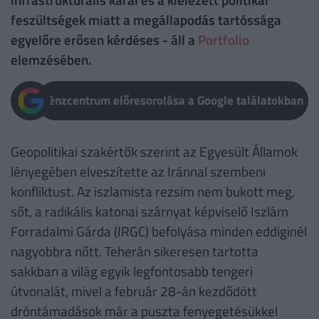
feszültségek miatt a megállapodás tartóssága
egyelőre erősen kérdéses - áll a
Portfolio
elemzésében.
Pénzcentrum előresorolása a Google találatokban
Geopolitikai szakértők szerint az Egyesült Államok
lényegében elveszítette az Iránnal szembeni
konfliktust. Az iszlamista rezsim nem bukott meg,
sőt, a radikális katonai szárnyat képviselő Iszlám
Forradalmi Gárda (IRGC) befolyása minden eddiginél
nagyobbra nőtt. Teherán sikeresen tartotta
sakkban a világ egyik legfontosabb tengeri
útvonalát, mivel a február 28-án kezdődött
dróntámadások már a puszta fenyegetésükkel