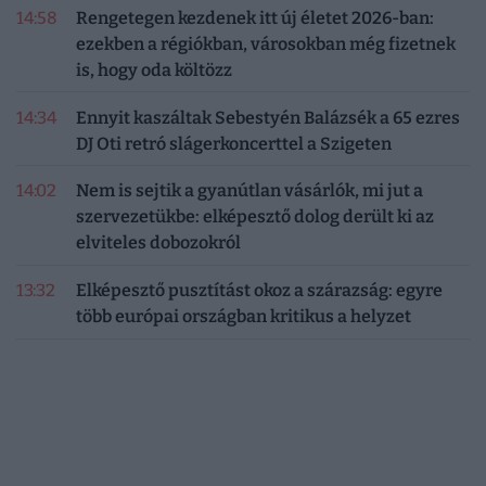
14:58
Rengetegen kezdenek itt új életet 2026-ban:
ezekben a régiókban, városokban még fizetnek
is, hogy oda költözz
14:34
Ennyit kaszáltak Sebestyén Balázsék a 65 ezres
DJ Oti retró slágerkoncerttel a Szigeten
14:02
Nem is sejtik a gyanútlan vásárlók, mi jut a
szervezetükbe: elképesztő dolog derült ki az
elviteles dobozokról
13:32
Elképesztő pusztítást okoz a szárazság: egyre
több európai országban kritikus a helyzet