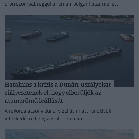
drón szombat reggel a román-bolgár határ mellett.
Hatalmas a krízis a Dunán: uszályokat
süllyesztenek el, hogy elkerüljék az
atomerőmű leállását
A rekordalacsony dunai vízállás miatt rendkívüli
intézkedésre kényszerült Románia.