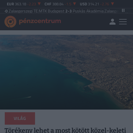
EUR
363.18
-2.23
CHF
388.84
-1.5
USD
314.21
-2.76
erszegi TE
|
MTK Budapest
2-3
Puskás Akadémia
|
Zalaegerszegi TE
5-2
Paksi 
VILÁG
Törékeny lehet a most kötött közel-keleti