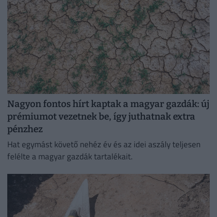
Nagyon fontos hírt kaptak a magyar gazdák: új
prémiumot vezetnek be, így juthatnak extra
pénzhez
Hat egymást követő nehéz év és az idei aszály teljesen
felélte a magyar gazdák tartalékait.