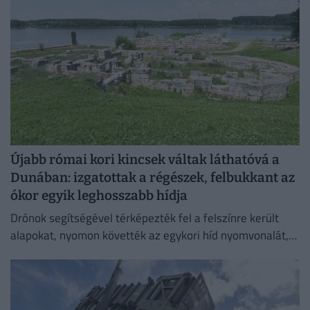
Újabb római kori kincsek váltak láthatóvá a
Dunában: izgatottak a régészek, felbukkant az
ókor egyik leghosszabb hídja
Drónok segítségével térképezték fel a felszínre került
alapokat, nyomon követték az egykori híd nyomvonalát,
és felmérték a szerkezeti elemek állapotát.