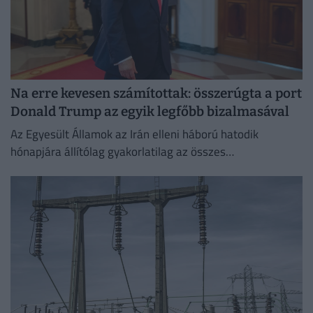
Na erre kevesen számítottak: összerúgta a port
Donald Trump az egyik legfőbb bizalmasával
Az Egyesült Államok az Irán elleni háború hatodik
hónapjára állítólag gyakorlatilag az összes
rakétakészletét felhasználta.