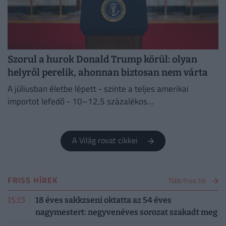
Szorul a hurok Donald Trump körül: olyan
helyről perelik, ahonnan biztosan nem várta
A júliusban életbe lépett - szinte a teljes amerikai
importot lefedő - 10–12,5 százalékos
vámintézkedéseket Washington a kényszermunka elleni
fellépéssel indokolja.
A Világ rovat cikkei
FRISS HÍREK
Több friss hír
15:13
18 éves sakkzseni oktatta az 54 éves
nagymestert: negyvenéves sorozat szakadt meg