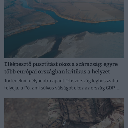
Elképesztő pusztítást okoz a szárazság: egyre
több európai országban kritikus a helyzet
Történelmi mélypontra apadt Olaszország leghosszabb
folyója, a Pó, ami súlyos válságot okoz az ország GDP-
jének felét adó észak-olasz régióban.