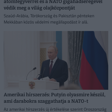
atomfegyverrel és a NATO gigahadseregével
védik meg a világ olajközpontját
Szaúd-Arábia, Törökország és Pakisztán pénteken
Mekkában közös védelmi megállapodást ír alá.
Amerikai hírszerzés: Putyin olyasmire készül,
ami darabokra szaggathatja a NATO-t
Az amerikai hírszerzés új értékelése szerint Oroszország