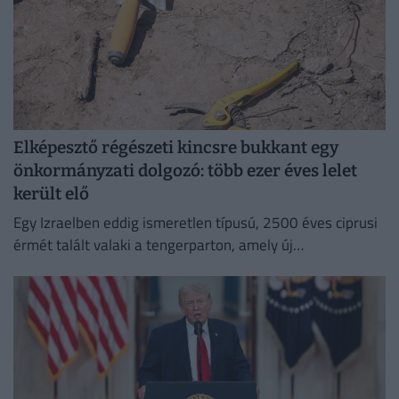
Elképesztő régészeti kincsre bukkant egy
önkormányzati dolgozó: több ezer éves lelet
került elő
Egy Izraelben eddig ismeretlen típusú, 2500 éves ciprusi
érmét talált valaki a tengerparton, amely új
információkkal szolgálhat a perzsa kori földközi-tengeri
kereskedelemről.