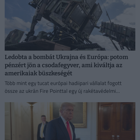
Ledobta a bombát Ukrajna és Európa: potom
pénzért jön a csodafegyver, ami kiváltja az
amerikaiak büszkeségét
Több mint egy tucat európai hadiipari vállalat fogott
össze az ukrán Fire Pointtal egy új rakétavédelmi
rendszer kifejlesztésére.