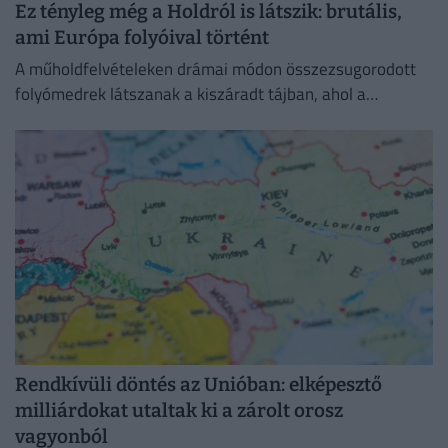
Ez tényleg még a Holdról is látszik: brutális,
ami Európa folyóival történt
A műholdfelvételeken drámai módon összezsugorodott
folyómedrek látszanak a kiszáradt tájban, ahol a
visszahúzódó víz hatalmas partszakaszokat és eddig
felszín alatti homokpadokat tárt fel.
Rendkívüli döntés az Unióban: elképesztő
milliárdokat utaltak ki a zárolt orosz
vagyonból