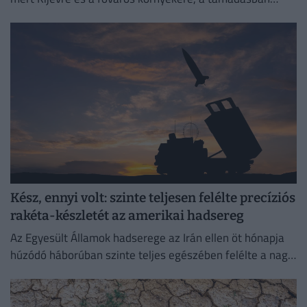
legalább 17 ember életét vesztette.
Kész, ennyi volt: szinte teljesen felélte precíziós
rakéta-készletét az amerikai hadsereg
Az Egyesült Államok hadserege az Irán ellen öt hónapja
húzódó háborúban szinte teljes egészében felélte a nagy
hatótávolságú precíziós rakétáinak globális készletét.