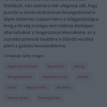
feloldását, Irán számára már világossá vált, hogy
pusztán a szoros lezárásának fenyegetésével is
képes hatalmas csapást mérni a világgazdaságra.
Amíg a térség országai nem találnak életképes
alternatívákat a tengerszoros kikerülésére, ez a
zsarolási potenciál továbbra is állandó veszélyt
jelent a globális kereskedelemre.
Címlapkép: Getty Images
#egyesült államok
#portfolio
#világ
#megállapodás
#donald trump
#izrael
#irán
#geopolitika
#háború
#Közel-Kelet
#energiaárak