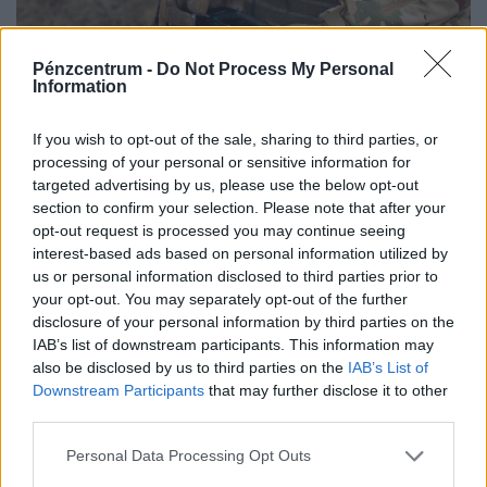
Pénzcentrum -
Do Not Process My Personal
Information
If you wish to opt-out of the sale, sharing to third parties, or
Gázvezeték közelében robbant fel a katonai
processing of your personal or sensitive information for
targeted advertising by us, please use the below opt-out
drón: Ukrajna megszólalt az ügyben
section to confirm your selection. Please note that after your
Egy, az ukrán hadsereg által széles körben használt
opt-out request is processed you may continue seeing
típusú drón robbant fel a bolgár–román határ közelében.
interest-based ads based on personal information utilized by
us or personal information disclosed to third parties prior to
your opt-out. You may separately opt-out of the further
disclosure of your personal information by third parties on the
IAB’s list of downstream participants. This information may
also be disclosed by us to third parties on the
IAB’s List of
Downstream Participants
that may further disclose it to other
third parties.
Personal Data Processing Opt Outs