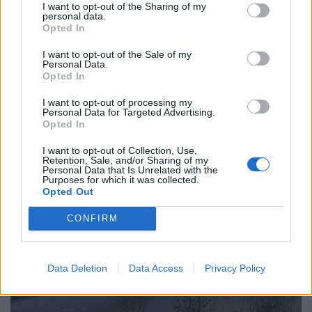
I want to opt-out of the Sharing of my
personal data.
Opted In
Újabb kíméletlen éjszakai csapás rázta meg
I want to opt-out of the Sale of my
Personal Data.
Ukrajnát: Zelenszkij szerint egyre nehezebb
Opted In
kivédeni a támadásokat
I want to opt-out of processing my
Legalább három ember, köztük egy gyermek vesztette
Personal Data for Targeted Advertising.
Opted In
életét a Kijev környékét érő éjszakai orosz
rakétatámadásokban.
I want to opt-out of Collection, Use,
Retention, Sale, and/or Sharing of my
Personal Data that Is Unrelated with the
Purposes for which it was collected.
Opted Out
CONFIRM
Data Deletion
Data Access
Privacy Policy