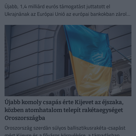
Újabb, 1,4 milliárd eurós támogatást juttatott el
Ukrajnának az Európai Unió az európai bankokban zárolt
orosz vagyon hozamából.
Újabb komoly csapás érte Kijevet az éjszaka,
közben atomhatalom telepít rakétaegységet
Oroszországba
Oroszország szerdán súlyos ballisztikusrakéta-csapást
mért Kijevre és a főváros környékére, a támadásban