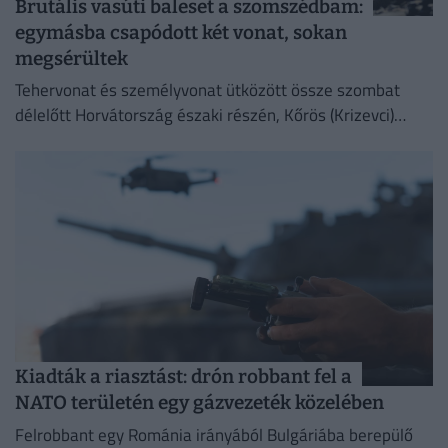
Brutális vasúti baleset a szomszédbam:
egymásba csapódott két vonat, sokan
megsérültek
Tehervonat és személyvonat ütközött össze szombat
délelőtt Horvátország északi részén, Kőrös (Krizevci)
térségében, Sveti Ivan Zabno és Gradec között.
Kiadták a riasztást: drón robbant fel a
NATO területén egy gázvezeték közelében
Felrobbant egy Románia irányából Bulgáriába berepülő