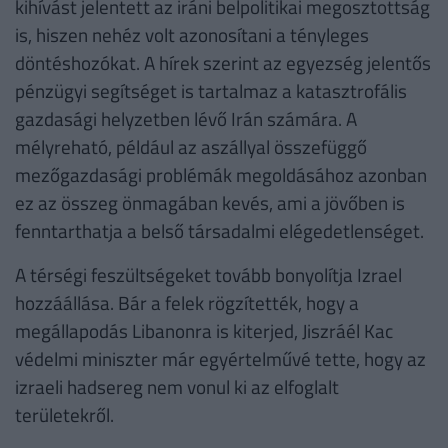
kihívást jelentett az iráni belpolitikai megosztottság
is, hiszen nehéz volt azonosítani a tényleges
döntéshozókat. A hírek szerint az egyezség jelentős
pénzügyi segítséget is tartalmaz a katasztrofális
gazdasági helyzetben lévő Irán számára. A
mélyreható, például az aszállyal összefüggő
mezőgazdasági problémák megoldásához azonban
ez az összeg önmagában kevés, ami a jövőben is
fenntarthatja a belső társadalmi elégedetlenséget.
A térségi feszültségeket tovább bonyolítja Izrael
hozzáállása. Bár a felek rögzítették, hogy a
megállapodás Libanonra is kiterjed, Jiszráél Kac
védelmi miniszter már egyértelművé tette, hogy az
izraeli hadsereg nem vonul ki az elfoglalt
területekről.