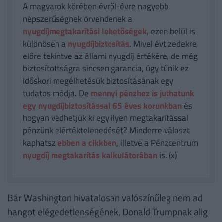
A magyarok körében évről-évre nagyobb
népszerűségnek örvendenek a
nyugdíjmegtakarítási lehetőségek
, ezen belül is
különösen a
nyugdíjbiztosítás
. Mivel évtizedekre
előre tekintve az állami nyugdíj értékére, de még
biztosítottságra sincsen garancia, úgy tűnik ez
időskori megélhetésük biztosításának egy
tudatos módja. De
mennyi pénzhez is juthatunk
egy nyugdíjbiztosítással 65 éves korunkban
és
hogyan védhetjük ki egy ilyen megtakarítással
pénzünk elértéktelenedését? Minderre választ
kaphatsz
ebben a cikkben
, illetve a Pénzcentrum
nyugdíj megtakarítás kalkulátorában
is. (x)
Bár Washington hivatalosan valószínűleg nem ad
hangot elégedetlenségének, Donald Trumpnak alig