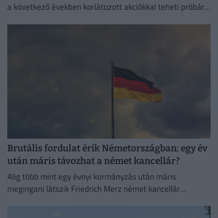
a következő években korlátozott akciókkal teheti próbára
a NATO reagálóképességét.
Brutális fordulat érik Németországban: egy év
után máris távozhat a német kancellár?
Alig több mint egy évnyi kormányzás után máris
megingani látszik Friedrich Merz német kancellár
pozíciója.