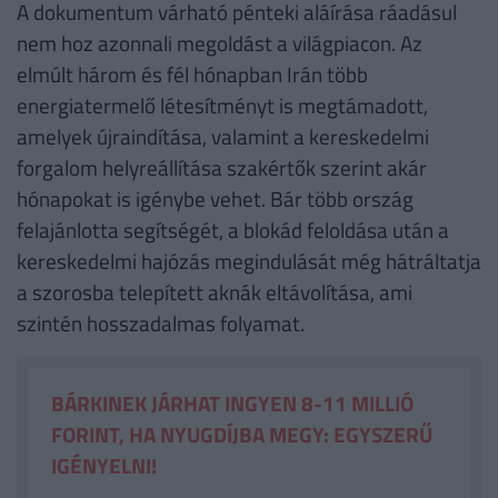
A dokumentum várható pénteki aláírása ráadásul
nem hoz azonnali megoldást a világpiacon. Az
elmúlt három és fél hónapban Irán több
energiatermelő létesítményt is megtámadott,
amelyek újraindítása, valamint a kereskedelmi
forgalom helyreállítása szakértők szerint akár
hónapokat is igénybe vehet. Bár több ország
felajánlotta segítségét, a blokád feloldása után a
kereskedelmi hajózás megindulását még hátráltatja
a szorosba telepített aknák eltávolítása, ami
szintén hosszadalmas folyamat.
BÁRKINEK JÁRHAT INGYEN 8-11 MILLIÓ
FORINT, HA NYUGDÍJBA MEGY: EGYSZERŰ
IGÉNYELNI!