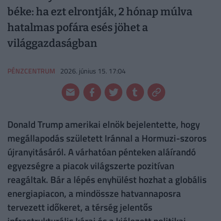
béke: ha ezt elrontják, 2 hónap múlva
hatalmas pofára esés jöhet a
világgazdaságban
PÉNZCENTRUM
2026. június 15. 17:04
Donald Trump amerikai elnök bejelentette, hogy
megállapodás született Iránnal a Hormuzi-szoros
újranyitásáról. A várhatóan pénteken aláírandó
egyezségre a piacok világszerte pozitívan
reagáltak. Bár a lépés enyhülést hozhat a globális
energiapiacon, a mindössze hatvannaposra
tervezett időkeret, a térség jelentős
infrastrukturális kárai és a kiélezett politikai