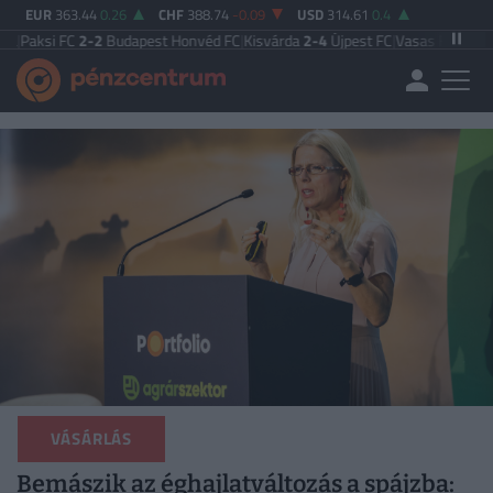
EUR
363.44
0.26
CHF
388.74
-0.09
USD
314.61
0.4
C
2-2
Budapest Honvéd FC
|
Kisvárda
2-4
Újpest FC
|
Vasas FC
5-0
Zalaegersze
VÁSÁRLÁS
Bemászik az éghajlatváltozás a spájzba: