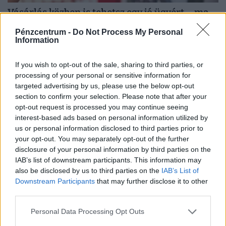
Vásárlás közben is tehetsz egy jó ügyért – ma
kezdődik az Adni Öröm! tanszergyűjtő akció
Pénzcentrum -
Do Not Process My Personal
Az iskolakezdés sokunk számára az új füzetek illatát és a
Information
frissen megtöltött tolltartót idézi fel. Vannak azonban
If you wish to opt-out of the sale, sharing to third parties, or
családok, ahol ez az időszak inkább a számolgatásról...
processing of your personal or sensitive information for
targeted advertising by us, please use the below opt-out
section to confirm your selection. Please note that after your
opt-out request is processed you may continue seeing
interest-based ads based on personal information utilized by
us or personal information disclosed to third parties prior to
your opt-out. You may separately opt-out of the further
disclosure of your personal information by third parties on the
IAB’s list of downstream participants. This information may
also be disclosed by us to third parties on the
IAB’s List of
Downstream Participants
that may further disclose it to other
third parties.
Ezért a kutyáért ma már egy használt autó
Personal Data Processing Opt Outs
árát is elkérik: ennyiért veszik a magyarok a