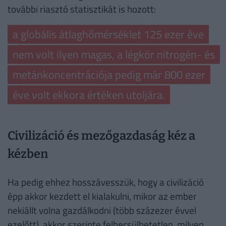
további riasztó statisztikát is hozott:
a globális átlaghőmérséklet 125 ezer éve
nem volt ilyen magas, a légkör nitrogén- és
metánkoncentrációja pedig már 800 ezer
éve volt ekkora értéken utoljára.
Civilizáció és mezőgazdaság kéz a
kézben
Ha pedig ehhez hosszávesszük, hogy a civilizáció
épp akkor kezdett el kialakulni, mikor az ember
nekiállt volna gazdálkodni (több százezer évvel
ezelőtt), akkor szerinte felbecsülhetetlen, milyen