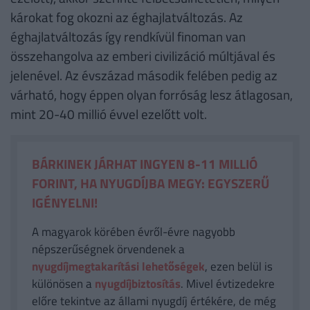
károkat fog okozni az éghajlatváltozás. Az
éghajlatváltozás így rendkívül finoman van
összehangolva az emberi civilizáció múltjával és
jelenével. Az évszázad második felében pedig az
várható, hogy éppen olyan forróság lesz átlagosan,
mint 20-40 millió évvel ezelőtt volt.
BÁRKINEK JÁRHAT INGYEN 8-11 MILLIÓ
FORINT, HA NYUGDÍJBA MEGY: EGYSZERŰ
IGÉNYELNI!
A magyarok körében évről-évre nagyobb
népszerűségnek örvendenek a
nyugdíjmegtakarítási lehetőségek
, ezen belül is
különösen a
nyugdíjbiztosítás
. Mivel évtizedekre
előre tekintve az állami nyugdíj értékére, de még