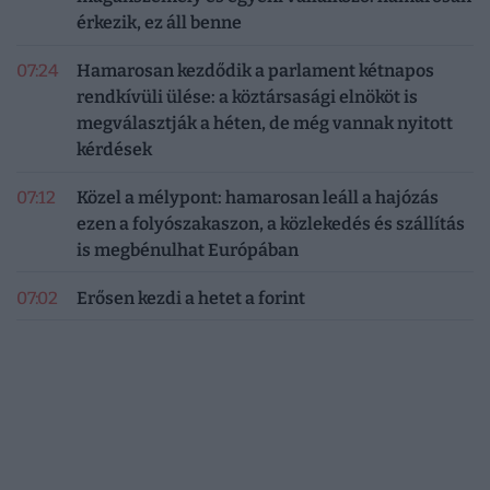
érkezik, ez áll benne
07:24
Hamarosan kezdődik a parlament kétnapos
rendkívüli ülése: a köztársasági elnököt is
megválasztják a héten, de még vannak nyitott
kérdések
07:12
Közel a mélypont: hamarosan leáll a hajózás
ezen a folyószakaszon, a közlekedés és szállítás
is megbénulhat Európában
07:02
Erősen kezdi a hetet a forint