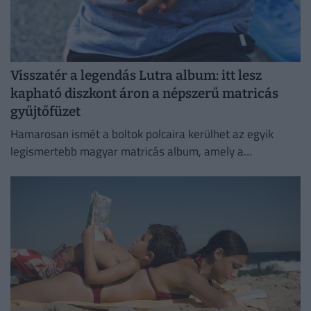
Visszatér a legendás Lutra album: itt lesz
kapható diszkont áron a népszerű matricás
gyűjtőfüzet
Hamarosan ismét a boltok polcaira kerülhet az egyik
legismertebb magyar matricás album, amely a
kilencvenes évek elején gyerekek ezreinek szerzett
felejthetetlen élményeket.