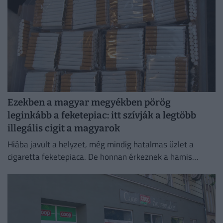
Ezekben a magyar megyékben pörög
leginkább a feketepiac: itt szívják a legtöbb
illegális cigit a magyarok
Hiába javult a helyzet, még mindig hatalmas üzlet a
cigaretta feketepiaca. De honnan érkeznek a hamis
cigaretták Magyarországra, és hol a legnagyobb a
feketepiac?