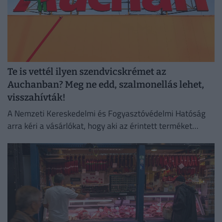
Te is vettél ilyen szendvicskrémet az
Auchanban? Meg ne edd, szalmonellás lehet,
visszahívták!
A Nemzeti Kereskedelmi és Fogyasztóvédelmi Hatóság
arra kéri a vásárlókat, hogy aki az érintett terméket
megvette, semmiképpen ne fogyassza el.