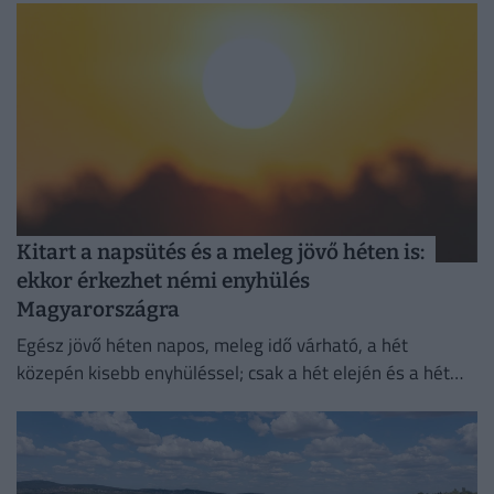
Kitart a napsütés és a meleg jövő héten is:
ekkor érkezhet némi enyhülés
Magyarországra
Egész jövő héten napos, meleg idő várható, a hét
közepén kisebb enyhüléssel; csak a hét elején és a hét
végén lehetnek néhol záporok, zivatarok.