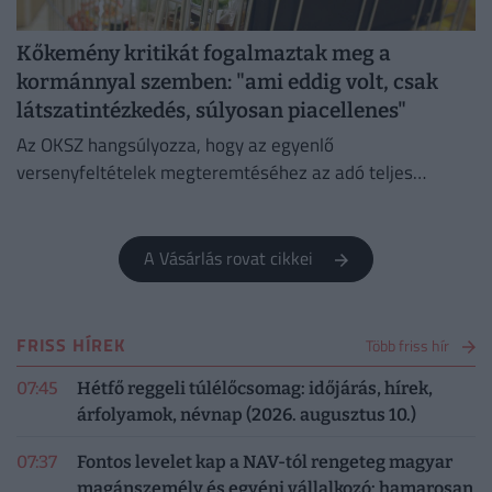
Kőkemény kritikát fogalmaztak meg a
kormánnyal szemben: "ami eddig volt, csak
látszatintézkedés, súlyosan piacellenes"
Az OKSZ hangsúlyozza, hogy az egyenlő
versenyfeltételek megteremtéséhez az adó teljes
megszüntetése az egyetlen érdemi megoldás.
A Vásárlás rovat cikkei
FRISS HÍREK
Több friss hír
07:45
Hétfő reggeli túlélőcsomag: időjárás, hírek,
árfolyamok, névnap (2026. augusztus 10.)
07:37
Fontos levelet kap a NAV-tól rengeteg magyar
magánszemély és egyéni vállalkozó: hamarosan