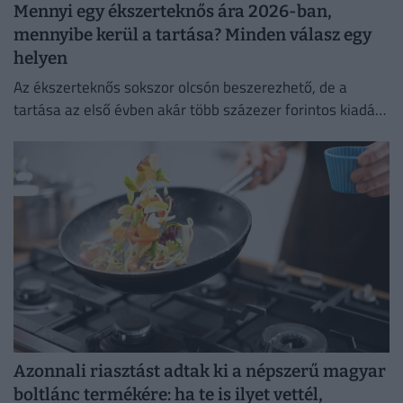
Mennyi egy ékszerteknős ára 2026-ban,
mennyibe kerül a tartása? Minden válasz egy
helyen
Az ékszerteknős sokszor olcsón beszerezhető, de a
tartása az első évben akár több százezer forintos kiadás
is lehet. Mutatjuk, miből áll össze a teknőstartás
költsége!
Azonnali riasztást adtak ki a népszerű magyar
boltlánc termékére: ha te is ilyet vettél,