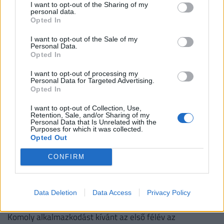
legnépszerűbb fajtákat 2026-ban
I want to opt-out of the Sharing of my
personal data.
Tacskóra keresnek rá a legtöbben, a legdrágább kutya
Opted In
pedig 730 ezer forintért talált új gazdára a Jófogáson.
I want to opt-out of the Sale of my
Personal Data.
Opted In
I want to opt-out of processing my
Personal Data for Targeted Advertising.
Opted In
I want to opt-out of Collection, Use,
Retention, Sale, and/or Sharing of my
Personal Data that Is Unrelated with the
Purposes for which it was collected.
Opted Out
CONFIRM
Rendkívüli bejelentést tett a CBA és a Penny:
hatalmas változás jön a polcokon, erre kell
Data Deletion
Data Access
Privacy Policy
készülni
Komoly alkalmazkodást kívánt az első félév az