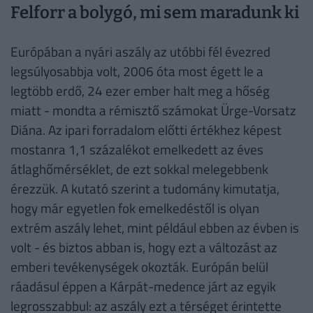
Felforr a bolygó, mi sem maradunk ki
Európában a nyári aszály az utóbbi fél évezred
legsúlyosabbja volt, 2006 óta most égett le a
legtöbb erdő, 24 ezer ember halt meg a hőség
miatt - mondta a rémisztő számokat Ürge-Vorsatz
Diána. Az ipari forradalom előtti értékhez képest
mostanra 1,1 százalékot emelkedett az éves
átlaghőmérséklet, de ezt sokkal melegebbenk
érezzük. A kutató szerint a tudomány kimutatja,
hogy már egyetlen fok emelkedéstől is olyan
extrém aszály lehet, mint például ebben az évben is
volt - és biztos abban is, hogy ezt a változást az
emberi tevékenységek okozták. Európán belül
ráadásul éppen a Kárpát-medence járt az egyik
legrosszabbul: az aszály ezt a térséget érintette