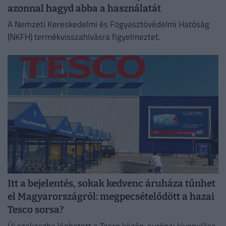
azonnal hagyd abba a használatát
A Nemzeti Kereskedelmi és Fogyasztóvédelmi Hatóság
(NKFH) termékvisszahívásra figyelmeztet.
Itt a bejelentés, sokak kedvenc áruháza tűnhet
el Magyarországról: megpecsételődött a hazai
Tesco sorsa?
Új szakaszba léphetett a Tesco közép-európai kivonulása,