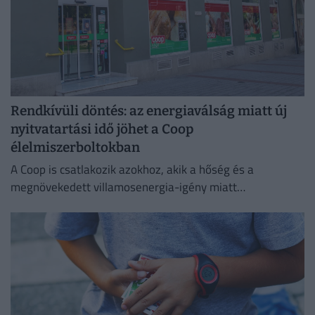
Rendkívüli döntés: az energiaválság miatt új
nyitvatartási idő jöhet a Coop
élelmiszerboltokban
A Coop is csatlakozik azokhoz, akik a hőség és a
megnövekedett villamosenergia-igény miatt
energiatakarékossági intézkedéseket vezetnek be.