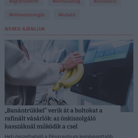
#agrárszektor
#klímaválság
#civilizáció
#klímaszorongás
#kutató
NEKED AJÁNLJUK
„Banántrükkel” verik át a boltokat a
rafinált vásárlók: az önkiszolgáló
kasszáknál működik a csel
Heti összefoglaló a Pénzcentrum legolvasottabb