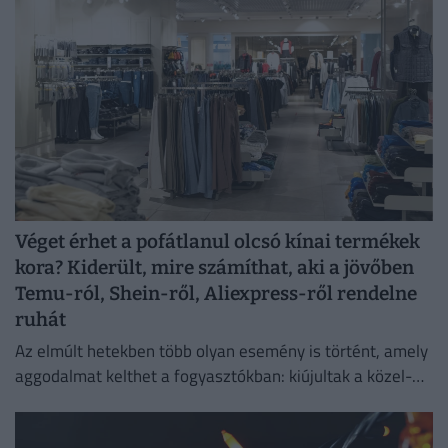
Véget érhet a pofátlanul olcsó kínai termékek
kora? Kiderült, mire számíthat, aki a jövőben
Temu-ról, Shein-ről, Aliexpress-ről rendelne
ruhát
Az elmúlt hetekben több olyan esemény is történt, amely
aggodalmat kelthet a fogyasztókban: kiújultak a közel-
keleti feszültségek, miközben az Európai Unió új
vámokról is döntött.