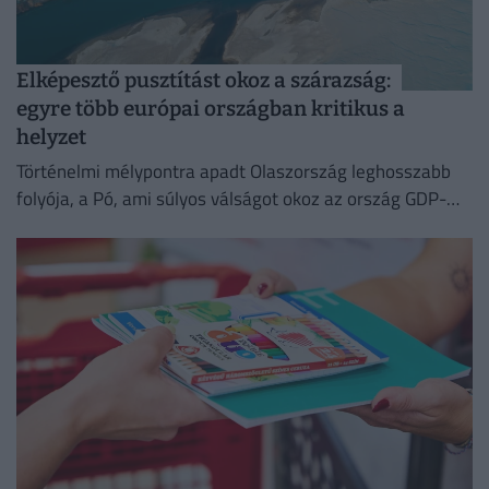
Elképesztő pusztítást okoz a szárazság:
egyre több európai országban kritikus a
helyzet
Történelmi mélypontra apadt Olaszország leghosszabb
folyója, a Pó, ami súlyos válságot okoz az ország GDP-
jének felét adó észak-olasz régióban.