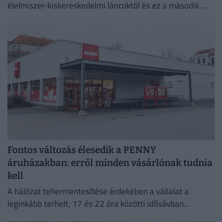
élelmiszer-kiskereskedelmi láncoktól és ez a második
félévben is így marad.
Fontos változás élesedik a PENNY
áruházakban: erről minden vásárlónak tudnia
kell
A hálózat tehermentesítése érdekében a vállalat a
leginkább terhelt, 17 és 22 óra közötti idősávban
minimalizálja az áramfogyasztását.