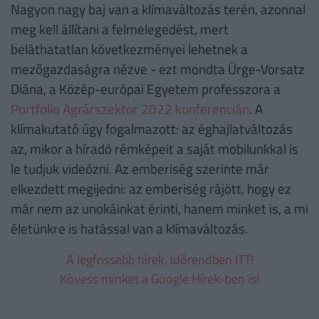
Nagyon nagy baj van a klímaváltozás terén, azonnal
meg kell állítani a felmelegedést, mert
beláthatatlan következményei lehetnek a
mezőgazdaságra nézve - ezt mondta Ürge-Vorsatz
Diána, a Közép-európai Egyetem professzora a
Portfolio Agrárszektor 2022 konferencián
. A
klímakutató úgy fogalmazott: az éghajlatváltozás
az, mikor a híradó rémképeit a saját mobilunkkal is
le tudjuk videózni. Az emberiség szerinte már
elkezdett megijedni: az emberiség rájött, hogy ez
már nem az unokáinkat érinti, hanem minket is, a mi
életünkre is hatással van a klímaváltozás.
A legfrissebb hírek, időrendben ITT!
Kövess minket a Google Hírek-ben is!