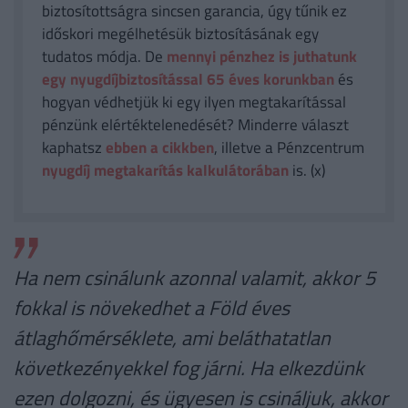
biztosítottságra sincsen garancia, úgy tűnik ez
időskori megélhetésük biztosításának egy
tudatos módja. De
mennyi pénzhez is juthatunk
egy nyugdíjbiztosítással 65 éves korunkban
és
hogyan védhetjük ki egy ilyen megtakarítással
pénzünk elértéktelenedését? Minderre választ
kaphatsz
ebben a cikkben
, illetve a Pénzcentrum
nyugdíj megtakarítás kalkulátorában
is. (x)
Ha nem csinálunk azonnal valamit, akkor 5
fokkal is növekedhet a Föld éves
átlaghőmérséklete, ami beláthatatlan
következényekkel fog járni. Ha elkezdünk
ezen dolgozni, és ügyesen is csináljuk, akkor