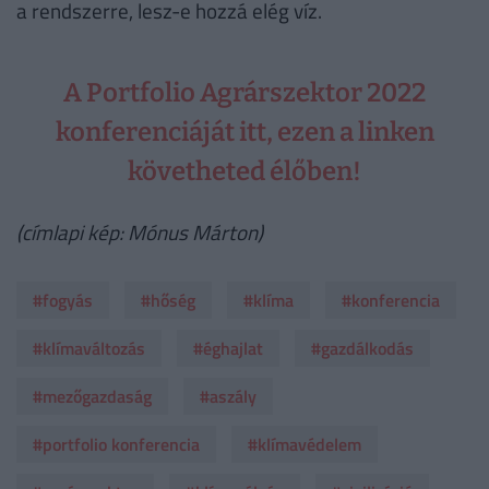
a rendszerre, lesz-e hozzá elég víz.
A Portfolio Agrárszektor 2022
konferenciáját itt, ezen a linken
követheted élőben!
(címlapi kép: Mónus Márton)
#fogyás
#hőség
#klíma
#konferencia
#klímaváltozás
#éghajlat
#gazdálkodás
#mezőgazdaság
#aszály
#portfolio konferencia
#klímavédelem