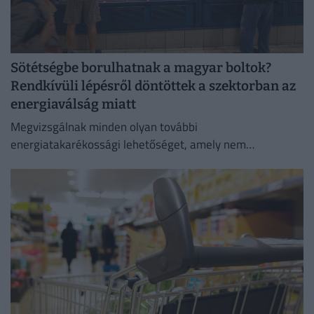
Sötétségbe borulhatnak a magyar boltok?
Rendkívüli lépésről döntöttek a szektorban az
energiaválság miatt
Megvizsgálnak minden olyan további
energiatakarékossági lehetőséget, amely nem
veszélyezteti az üzletmenet folytonosságát és a vásárlók
zökkenőmentes kiszolgálását.