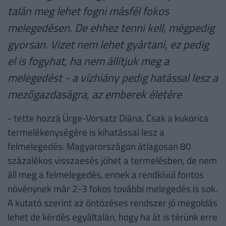
talán meg lehet fogni másfél fokos
melegedésen. De ehhez tenni kell, mégpedig
gyorsan. Vizet nem lehet gyártani, ez pedig
el is fogyhat, ha nem állítjuk meg a
melegedést - a vízhiány pedig hatással lesz a
mezőgazdaságra, az emberek életére
- tette hozzá Ürge-Vorsatz Diána. Csak a kukorica
termelékenységére is kihatással lesz a
felmelegedés: Magyarországon átlagosan 80
százalékos visszaesés jöhet a termelésben, de nem
áll meg a felmelegedés, ennek a rendkívül fontos
növénynek már 2-3 fokos további melegedés is sok.
A kutató szerint az öntözéses rendszer jó megoldás
lehet de kérdés egyáltalán, hogy ha át is térünk erre