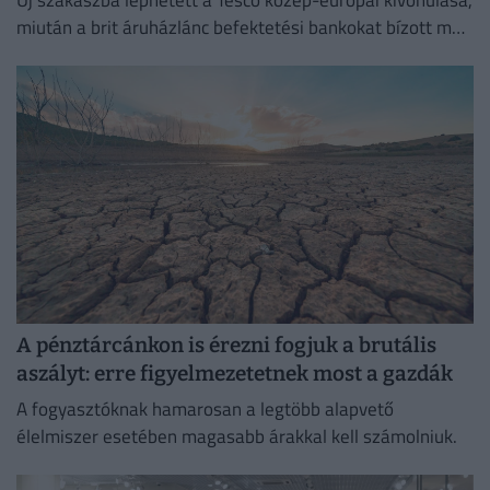
miután a brit áruházlánc befektetési bankokat bízott meg
az értékesítés előkészítésével.
A pénztárcánkon is érezni fogjuk a brutális
aszályt: erre figyelmezetetnek most a gazdák
A fogyasztóknak hamarosan a legtöbb alapvető
élelmiszer esetében magasabb árakkal kell számolniuk.