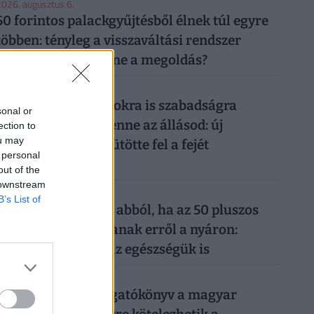
026. augusztus 6.
50 forintos palackgyűjtésből élnek túl egyre
többen: tényleg a visszaváltási rendszer
megszüntetése lenne a megoldás?
026. augusztus 5.
Így mehetsz hónapokra is szabadságra
sonal or
anélkül, hogy rámenne az állásod: új
ection to
ou may
munkahelyi fogás ütötte fel a fejét
 personal
Magyarországon
out of the
 downstream
026. augusztus 6.
B’s List of
Komoly baj is lehet abból, ha az 50 pluszos
magyarok lemondanak erről a nyáron:
könnyen rámehet az egészségük is
026. augusztus 6.
Készül a válságforgatókönyv a magyar