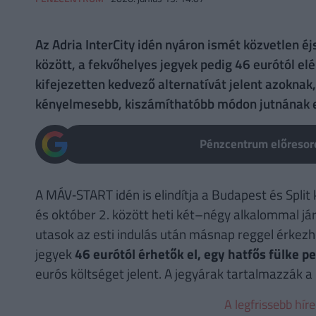
Az Adria InterCity idén nyáron ismét közvetlen é
között, a fekvőhelyes jegyek pedig 46 eurótól elé
kifejezetten kedvező alternatívát jelent azoknak,
kényelmesebb, kiszámíthatóbb módon jutnának el
Pénzcentrum előresoro
A MÁV‑START idén is elindítja a Budapest és Split k
és október 2. között heti két–négy alkalommal jár
utasok az esti indulás után másnap reggel érke
jegyek
46 eurótól érhetők el, egy hatfős fülke p
eurós költséget jelent. A jegyárak tartalmazzák a 
A legfrissebb hír