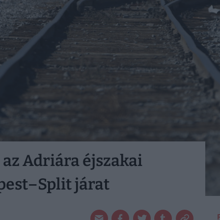
 az Adriára éjszakai
pest–Split járat