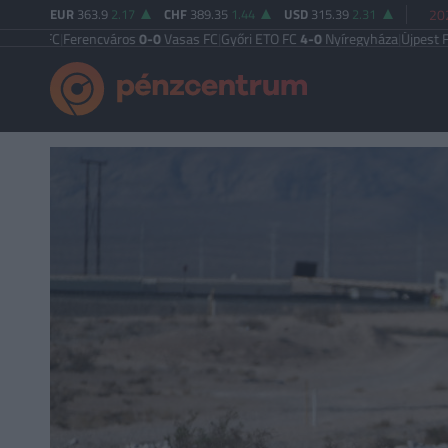
EUR
363.9
2.17
CHF
389.35
1.44
USD
315.39
2.31
202
FC
|
Ferencváros
0-0
Vasas FC
|
Győri ETO FC
4-0
Nyíregyháza
|
Újpest FC
4-2
De