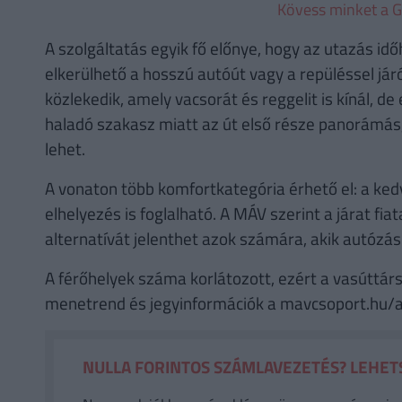
Kövess minket a G
A szolgáltatás egyik fő előnye, hogy az utazás idő
elkerülhető a hosszú autóút vagy a repüléssel jár
közlekedik, amely vacsorát és reggelit is kínál, d
haladó szakasz miatt az út első része panorámás
lehet.
A vonaton több komfortkategória érhető el: a ked
elhelyezés is foglalható. A MÁV szerint a járat fi
alternatívát jelenthet azok számára, akik autózá
A férőhelyek száma korlátozott, ezért a vasúttárs
menetrend és jegyinformációk a mavcsoport.hu/ad
NULLA FORINTOS SZÁMLAVEZETÉS? LEHETS