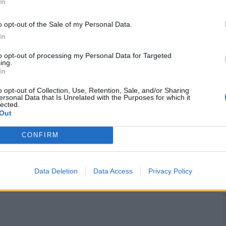
In
épet kapjunk arról, mire költenek a magyarok,
dei nyarat.
o opt-out of the Sale of my Personal Data.
2
In
to opt-out of processing my Personal Data for Targeted
ing.
In
o opt-out of Collection, Use, Retention, Sale, and/or Sharing
ersonal Data that Is Unrelated with the Purposes for which it
lected.
Out
CONFIRM
Data Deletion
Data Access
Privacy Policy