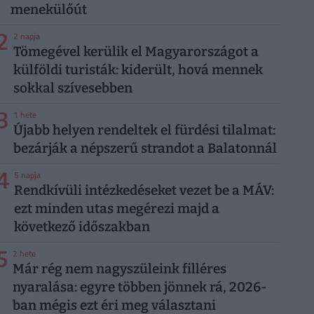
menekülőút
2
2 napja
Tömegével kerülik el Magyarországot a
külföldi turisták: kiderült, hová mennek
sokkal szívesebben
3
1 hete
Újabb helyen rendeltek el fürdési tilalmat:
bezárják a népszerű strandot a Balatonnál
4
5 napja
Rendkívüli intézkedéseket vezet be a MÁV:
ezt minden utas megérezi majd a
következő időszakban
5
2 hete
Már rég nem nagyszüleink filléres
nyaralása: egyre többen jönnek rá, 2026-
ban mégis ezt éri meg választani