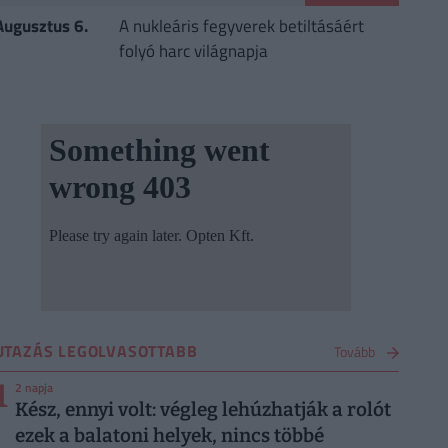
Augusztus 6.
A nukleáris fegyverek betiltásáért
folyó harc világnapja
UTAZÁS LEGOLVASOTTABB
Tovább
1
2 napja
Kész, ennyi volt: végleg lehúzhatják a rolót
ezek a balatoni helyek, nincs többé