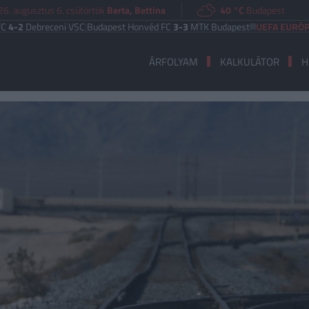
6. augusztus 6. csütörtök
Berta, Bettina
40 °C
Budapest
breceni VSC
|
Budapest Honvéd FC
3-3
MTK Budapest
UEFA EURÓPA LIGA
F
ÁRFOLYAM
KALKULÁTOR
H