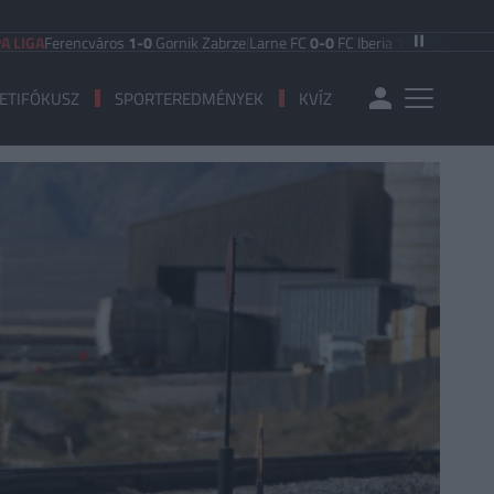
erencváros
1-0
Gornik Zabrze
|
Larne FC
0-0
FC Iberia 1999
|
Shamrock Rover
ETIFÓKUSZ
SPORTEREDMÉNYEK
KVÍZ