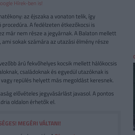
oogle Hírek-ben is!
hatékony: az éjszaka a vonaton telik, így
ó procedúra. A fedélzeten étkezőkocsi is
e ez már nem része a jegyárnak. A Balaton mellett
, ami sokak számára az utazási élmény része
vezőbb árú fekvőhelyes kocsik mellett hálókocsis
ataloknak, családoknak és egyedül utazóknak is
s vagy repülés helyett más megoldást keresnek.
aság elővételes jegyvásárlást javasol. A pontos
ria oldalon érhetők el.
ÉGES! MEGÉRI VÁLTANI!