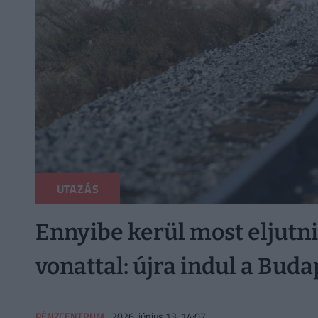
UTAZÁS
Ennyibe kerül most eljutni
vonattal: újra indul a Buda
PÉNZCENTRUM
2026. június 13. 14:07