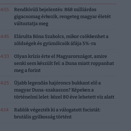
14:55
Rendkívüli bejelentés: 868 milliárdos
gigacsomag érkezik, rengeteg magyar életét
változtatja meg
14:45
Elárulta Bóna Szabolcs, mikor csökkenhet a
zöldségek és gyümölcsök áfája 5%-ra
14:33
Olyan krízis érte el Magyarországot, amire
senki sem készült fel: a Duna miatt roppanhat
meg a forint
14:25
Újabb legendás hajóroncs bukkant elő a
magyar Duna-szakaszon? Képeken a
történelmi lelet: közel 80 éve lehetett víz alatt
14:14
Rablók végezték ki a válogatott focistát:
brutális gyilkosság történt