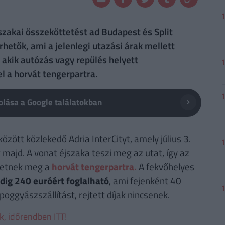
jszakai összeköttetést ad Budapest és Split
rhetők, ami a jelenlegi utazási árak mellett
 akik autózás vagy repülés helyett
 a horvát tengerpartra.
lása a Google találatokban
özött közlekedő Adria InterCityt, amely július 3.
 majd. A vonat éjszaka teszi meg az utat, így az
zhetnek meg a
horvát tengerpartra.
A fekvőhelyes
edig 240 euróért foglalható
, ami fejenként 40
poggyászszállítást, rejtett díjak nincsenek.
ek, időrendben ITT!