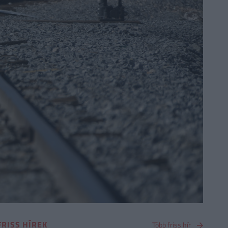
FRISS HÍREK
Több friss hír