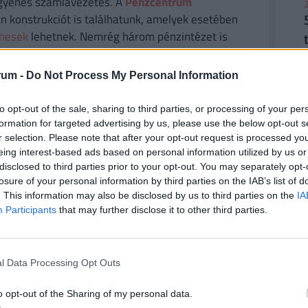
gyenes számlavezetés. A
Pénzcentrum
2
n konstrukciót is találhatunk, amelyek esetében
enesek
lehetnek. Nemrég három pénzintézet is
, a Raiffeisen Bank, valamint az UniCredit Bank
yfelek
. Nézz szét a friss számlacsomagok között,
rum -
Do Not Process My Personal Information
. (x)
2
to opt-out of the sale, sharing to third parties, or processing of your per
formation for targeted advertising by us, please use the below opt-out s
r selection. Please note that after your opt-out request is processed y
eing interest-based ads based on personal information utilized by us or
a - 2026
disclosed to third parties prior to your opt-out. You may separately opt-
losure of your personal information by third parties on the IAB’s list of
2
. This information may also be disclosed by us to third parties on the
IA
snak tartjuk felmérni, hogyan készülnek a
Participants
that may further disclose it to other third parties.
 volt bizonytalansággal: tavasszal az amerikai–
utazási kedv, választási év lévén óvatosabbak a
–15 százalékkal emelkedtek. Ugyanakkor az erős
l Data Processing Opt Outs
2
i nyaralást. Ezek a gazdasági és társadalmi
o opt-out of the Sharing of my personal data.
szezon döntéseit, ezért indítjuk el ismét a