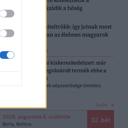
munkahelyeken: erre kötelezhetik a
dolgozókat, ha elhúzódik a hőség
026. augusztus 5.
Működik a legális hiteltrükk: így jutnak most
milliókhoz olcsóbban az élelmes magyarok
ERRŐL NE MARADJ LE!
Letarolták az európai kiskereskedelmet: már
minden második megvásárolt termék ebbe a
kategóriába tartozik
A saját márkás termékek népszerűsége töretlen.
NAPTÁR
Tovább
2026. augusztus 6. csütörtök
32. hét
Berta, Bettina