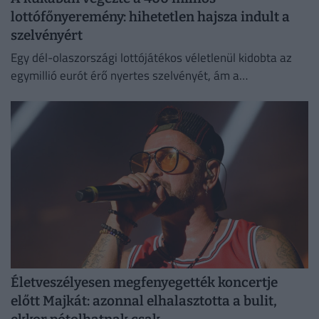
lottófőnyeremény: hihetetlen hajsza indult a
szelvényért
Egy dél-olaszországi lottójátékos véletlenül kidobta az
egymillió eurót érő nyertes szelvényét, ám a
szemétszállítók kétnapos kutatás után megtalálták azt a
hulladékhegyben.
Életveszélyesen megfenyegették koncertje
előtt Majkát: azonnal elhalasztotta a bulit,