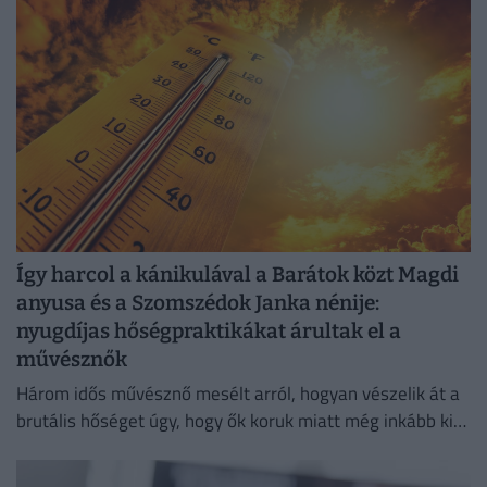
Így harcol a kánikulával a Barátok közt Magdi
anyusa és a Szomszédok Janka nénije:
nyugdíjas hőségpraktikákat árultak el a
művésznők
Három idős művésznő mesélt arról, hogyan vészelik át a
brutális hőséget úgy, hogy ők koruk miatt még inkább ki
vannak téve a brutális meleg hatásainak.