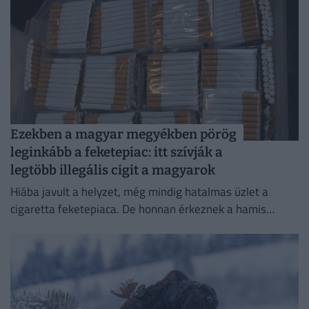
Ezekben a magyar megyékben pörög
leginkább a feketepiac: itt szívják a
legtöbb illegális cigit a magyarok
Hiába javult a helyzet, még mindig hatalmas üzlet a
cigaretta feketepiaca. De honnan érkeznek a hamis
cigaretták Magyarországra, és hol a legnagyobb a
feketepiac?