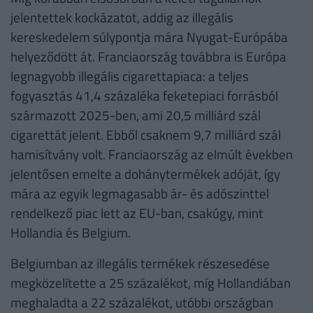
jelentettek kockázatot, addig az illegális
kereskedelem súlypontja mára Nyugat-Európába
helyeződött át. Franciaország továbbra is Európa
legnagyobb illegális cigarettapiaca: a teljes
fogyasztás 41,4 százaléka feketepiaci forrásból
származott 2025-ben, ami 20,5 milliárd szál
cigarettát jelent. Ebből csaknem 9,7 milliárd szál
hamisítvány volt. Franciaország az elmúlt években
jelentősen emelte a dohánytermékek adóját, így
mára az egyik legmagasabb ár- és adószinttel
rendelkező piac lett az EU-ban, csakúgy, mint
Hollandia és Belgium.
Belgiumban az illegális termékek részesedése
megközelítette a 25 százalékot, míg Hollandiában
meghaladta a 22 százalékot, utóbbi országban