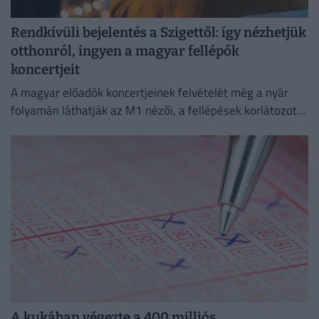
Rendkívüli bejelentés a Szigettől: így nézhetjük
otthonról, ingyen a magyar fellépők
koncertjeit
A magyar előadók koncertjeinek felvételét még a nyár
folyamán láthatják az M1 nézői, a fellépések korlátozott
ideig a Médiaklikken is visszanézhetők lesznek.
A kukában végezte a 400 milliós