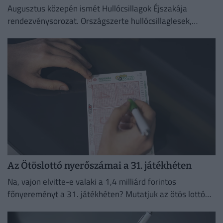
Augusztus közepén ismét Hullócsillagok Éjszakája
rendezvénysorozat. Országszerte hullócsillaglesek,
távcsöves bemutatók és különleges esti programok az
égbolt szerelmeseinek.
Az Ötöslottó nyerőszámai a 31. játékhéten
Na, vajon elvitte-e valaki a 1,4 milliárd forintos
főnyereményt a 31. játékhéten? Mutatjuk az ötös lottó
nyerőszámait és a nyereményeket!