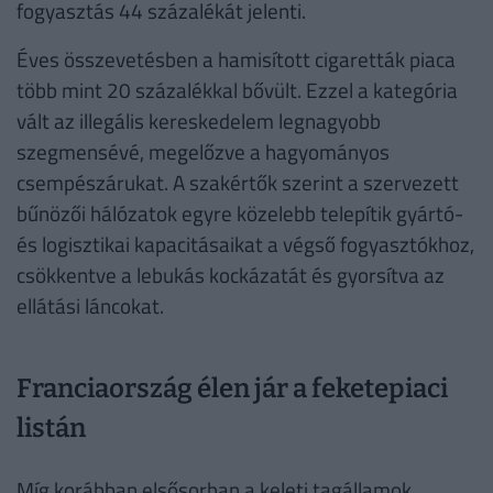
fogyasztás 44 százalékát jelenti.
Éves összevetésben a hamisított cigaretták piaca
több mint 20 százalékkal bővült. Ezzel a kategória
vált az illegális kereskedelem legnagyobb
szegmensévé, megelőzve a hagyományos
csempészárukat. A szakértők szerint a szervezett
bűnözői hálózatok egyre közelebb telepítik gyártó-
és logisztikai kapacitásaikat a végső fogyasztókhoz,
csökkentve a lebukás kockázatát és gyorsítva az
ellátási láncokat.
Franciaország élen jár a feketepiaci
listán
Míg korábban elsősorban a keleti tagállamok