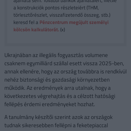
ajánlata sem. További bankok ajánlataiért, illetve
a konstrukciók pontos részleteiért (THM,
törlesztőrészlet, visszafizetendő összeg, stb.)
keresd fel a
Pénzcentrum megújult személyi
kölcsön kalkulátorát.
(x)
Ukrajnában az illegális fogyasztás volumene
csaknem egymilliárd szállal esett vissza 2025-ben,
annak ellenére, hogy az ország továbbra is rendkívül
nehéz biztonsági és gazdasági környezetben
működik. Az eredmények arra utalnak, hogy a
következetes végrehajtás és a célzott hatósági
fellépés érdemi eredményeket hozhat.
A tanulmány készítői szerint azok az országok
tudnak sikeresebben fellépni a feketepiaccal