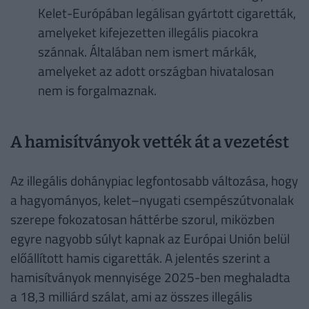
Kelet-Európában legálisan gyártott cigaretták,
amelyeket kifejezetten illegális piacokra
szánnak. Általában nem ismert márkák,
amelyeket az adott országban hivatalosan
nem is forgalmaznak.
A hamisítványok vették át a vezetést
Az illegális dohánypiac legfontosabb változása, hogy
a hagyományos, kelet–nyugati csempészútvonalak
szerepe fokozatosan háttérbe szorul, miközben
egyre nagyobb súlyt kapnak az Európai Unión belül
előállított hamis cigaretták. A jelentés szerint a
hamisítványok mennyisége 2025-ben meghaladta
a 18,3 milliárd szálat, ami az összes illegális