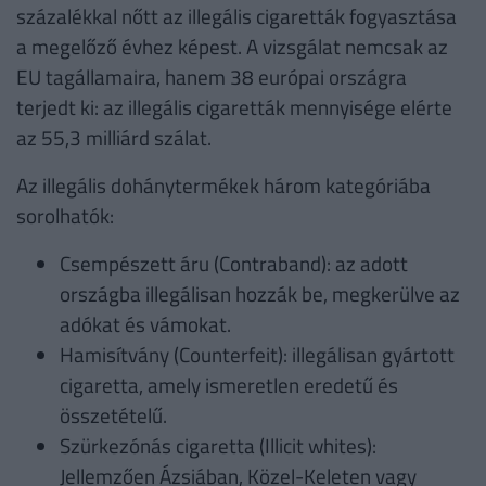
százalékkal nőtt az illegális cigaretták fogyasztása
a megelőző évhez képest. A vizsgálat nemcsak az
EU tagállamaira, hanem 38 európai országra
terjedt ki: az illegális cigaretták mennyisége elérte
az 55,3 milliárd szálat.
Az illegális dohánytermékek három kategóriába
sorolhatók:
Csempészett áru (Contraband): az adott
országba illegálisan hozzák be, megkerülve az
adókat és vámokat.
Hamisítvány (Counterfeit): illegálisan gyártott
cigaretta, amely ismeretlen eredetű és
összetételű.
Szürkezónás cigaretta (Illicit whites):
Jellemzően Ázsiában, Közel-Keleten vagy