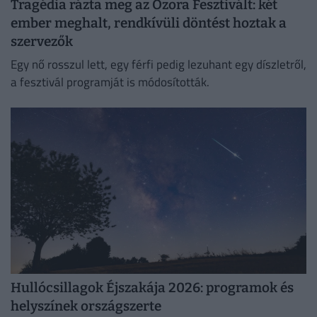
Tragédia rázta meg az Ozora Fesztivált: két
ember meghalt, rendkívüli döntést hoztak a
szervezők
Egy nő rosszul lett, egy férfi pedig lezuhant egy díszletről,
a fesztivál programját is módosították.
Hullócsillagok Éjszakája 2026: programok és
helyszínek országszerte