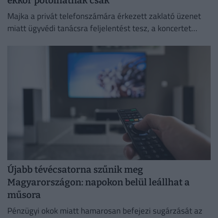
ekkor pótolhatnak csak
Majka a privát telefonszámára érkezett zaklató üzenet
miatt ügyvédi tanácsra feljelentést tesz, a koncertet
pedig csak a körülmények megnyugtató tisztázása után
pótolják.
Újabb tévécsatorna szűnik meg
Magyarországon: napokon belül leállhat a
műsora
Pénzügyi okok miatt hamarosan befejezi sugárzását az