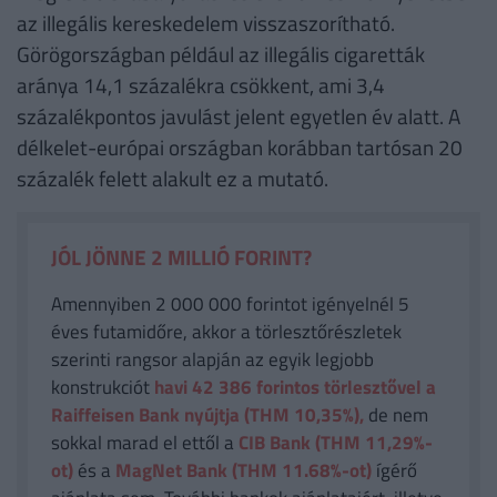
az illegális kereskedelem visszaszorítható.
Görögországban például az illegális cigaretták
aránya 14,1 százalékra csökkent, ami 3,4
százalékpontos javulást jelent egyetlen év alatt. A
délkelet-európai országban korábban tartósan 20
százalék felett alakult ez a mutató.
JÓL JÖNNE 2 MILLIÓ FORINT?
Amennyiben 2 000 000 forintot igényelnél 5
éves futamidőre, akkor a törlesztőrészletek
szerinti rangsor alapján az egyik legjobb
konstrukciót
havi 42 386
forintos törlesztővel a
Raiffeisen Bank nyújtja (THM 10,35%),
de nem
sokkal marad el ettől a
CIB Bank (THM 11,29%-
ot)
és a
MagNet Bank (THM 11.68%-ot)
ígérő