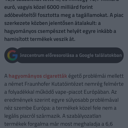
euró, vagyis közel 6000 milliárd forint
adóbevételtől fosztotta meg a tagállamokat. A piac
szerkezete közben jelentősen átalakult: a
hagyományos csempészet helyét egyre inkább a
hamisított termékek veszik át.
Pénzcentrum előresorolása a Google találatokban
A
hagyományos cigaretták
égető problémái mellett
a német Fraunhofer Kutatóintézet nemrég felmérte
a folyadékkal működő vape-piacot Európában. Az
eredmények szerint egyre súlyosabb problémával
néz szembe Európa: a termékek közel fele nem a
legális piacról származik. A szabályozatlan
termékek forgalma már most meghaladja a 6,6