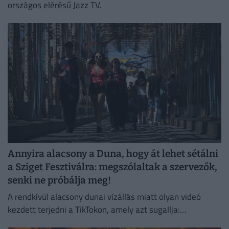
országos elérésű Jazz TV.
Annyira alacsony a Duna, hogy át lehet sétálni
a Sziget Fesztiválra: megszólaltak a szervezők,
senki ne próbálja meg!
A rendkívül alacsony dunai vízállás miatt olyan videó
kezdett terjedni a TikTokon, amely azt sugallja:
gyakorlatilag gyalog is át lehet jutni a Hajógyári-szigetre.