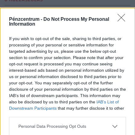
Csak bejelentkezett felhasználó szólhat hozzá.
Pénzcentrum -
Do Not Process My Personal
Information
Belépés itt!
A kommentkezelési szabályzatot
itt találod
.
If you wish to opt-out of the sale, sharing to third parties, or
processing of your personal or sensitive information for
targeted advertising by us, please use the below opt-out
Még nincsenek hozzászólások. Legyél te az első!
section to confirm your selection. Please note that after your
opt-out request is processed you may continue seeing
interest-based ads based on personal information utilized by
NEKED AJÁNLJUK
us or personal information disclosed to third parties prior to
your opt-out. You may separately opt-out of the further
disclosure of your personal information by third parties on the
IAB’s list of downstream participants. This information may
also be disclosed by us to third parties on the
IAB’s List of
Downstream Participants
that may further disclose it to other
third parties.
Personal Data Processing Opt Outs