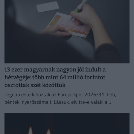
13 ezer magyarnak nagyon jól indult a
hétvégéje: több mint 64 millió forintot
osztottak szét közöttük
Tegnap este kihúzták az Eurojackpot 2026/31. heti,
pénteki nyerőszámait. Lássuk, elvitte-e valaki a
főnyereményt.