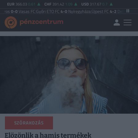
EUR
366.03
0.61
CHF
391.42
1.09
USD
317.67
0.7
asas FC
|
Győri ETO FC
4-0
Nyíregyháza
|
Újpest FC
4-2
Debreceni VSC
|
Budapes
SZÓRAKOZÁS
Elözönlik a hamis termékek