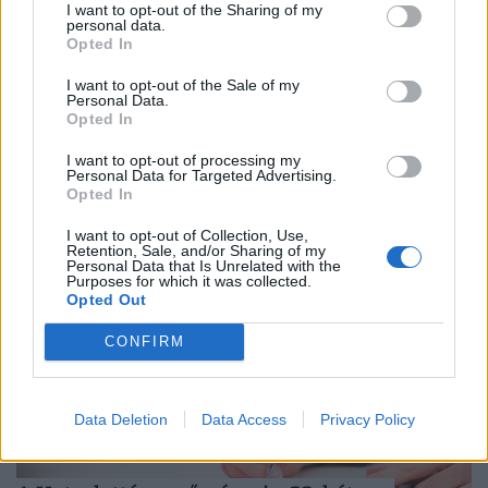
I want to opt-out of the Sharing of my
personal data.
Opted In
Szabályosan megrohanják Budapestet a
I want to opt-out of the Sale of my
külföldiek: kiderült, melyik nemzet lett
Personal Data.
az új Sziget-őrült
Opted In
Friss foglalási adatok alapján 82 különböző országból
I want to opt-out of processing my
Personal Data for Targeted Advertising.
érkeznek repülővel utazók Budapestre a Sziget Fesztivál
Opted In
idején,
I want to opt-out of Collection, Use,
Retention, Sale, and/or Sharing of my
Personal Data that Is Unrelated with the
Purposes for which it was collected.
Opted Out
CONFIRM
Data Deletion
Data Access
Privacy Policy