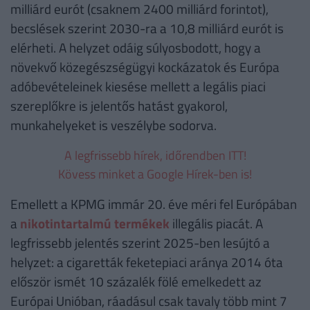
milliárd eurót (csaknem 2400 milliárd forintot),
becslések szerint 2030-ra a 10,8 milliárd eurót is
elérheti. A helyzet odáig súlyosbodott, hogy a
növekvő közegészségügyi kockázatok és Európa
adóbevételeinek kiesése mellett a legális piaci
szereplőkre is jelentős hatást gyakorol,
munkahelyeket is veszélybe sodorva.
A legfrissebb hírek, időrendben ITT!
Kövess minket a Google Hírek-ben is!
Emellett a KPMG immár 20. éve méri fel Európában
a
nikotintartalmú termékek
illegális piacát. A
legfrissebb jelentés szerint 2025-ben lesújtó a
helyzet: a cigaretták feketepiaci aránya 2014 óta
először ismét 10 százalék fölé emelkedett az
Európai Unióban, ráadásul csak tavaly több mint 7