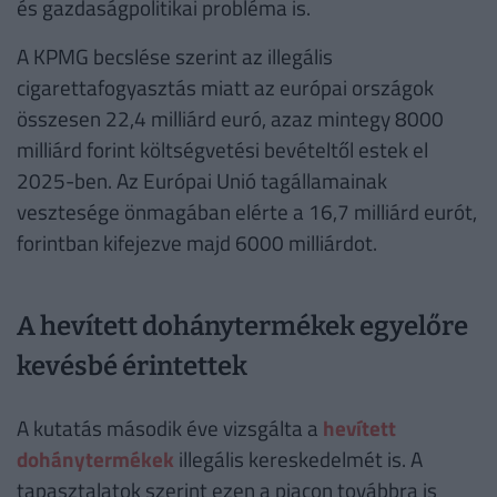
és gazdaságpolitikai probléma is.
A KPMG becslése szerint az illegális
cigarettafogyasztás miatt az európai országok
összesen 22,4 milliárd euró, azaz mintegy 8000
milliárd forint költségvetési bevételtől estek el
2025-ben. Az Európai Unió tagállamainak
vesztesége önmagában elérte a 16,7 milliárd eurót,
forintban kifejezve majd 6000 milliárdot.
A hevített dohánytermékek egyelőre
kevésbé érintettek
A kutatás második éve vizsgálta a
hevített
dohánytermékek
illegális kereskedelmét is. A
tapasztalatok szerint ezen a piacon továbbra is