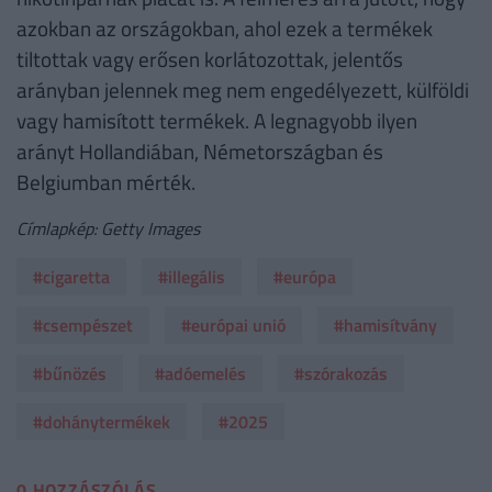
azokban az országokban, ahol ezek a termékek
tiltottak vagy erősen korlátozottak, jelentős
arányban jelennek meg nem engedélyezett, külföldi
vagy hamisított termékek. A legnagyobb ilyen
arányt Hollandiában, Németországban és
Belgiumban mérték.
Címlapkép: Getty Images
#cigaretta
#illegális
#európa
#csempészet
#európai unió
#hamisítvány
#bűnözés
#adóemelés
#szórakozás
#dohánytermékek
#2025
0 HOZZÁSZÓLÁS