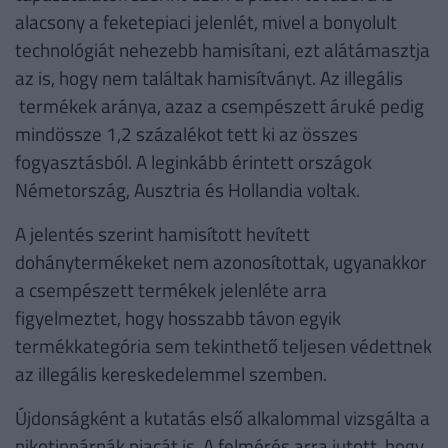
alacsony a feketepiaci jelenlét, mivel a bonyolult
technológiát nehezebb hamisítani, ezt alátámasztja
az is, hogy nem találtak hamisítványt. Az illegális
termékek aránya, azaz a csempészett áruké pedig
mindössze 1,2 százalékot tett ki az összes
fogyasztásból. A leginkább érintett országok
Németország, Ausztria és Hollandia voltak.
A jelentés szerint hamisított hevített
dohánytermékeket nem azonosítottak, ugyanakkor
a csempészett termékek jelenléte arra
figyelmeztet, hogy hosszabb távon egyik
termékkategória sem tekinthető teljesen védettnek
az illegális kereskedelemmel szemben.
Újdonságként a kutatás első alkalommal vizsgálta a
nikotinpárnák piacát is. A felmérés arra jutott, hogy