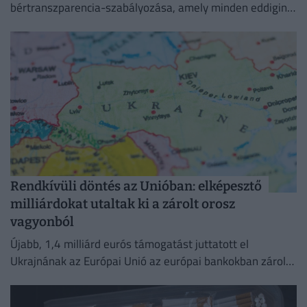
bértranszparencia-szabályozása, amely minden eddiginél
átláthatóbbá teszi a vállalati javadalmazást:
Rendkívüli döntés az Unióban: elképesztő
milliárdokat utaltak ki a zárolt orosz
vagyonból
Újabb, 1,4 milliárd eurós támogatást juttatott el
Ukrajnának az Európai Unió az európai bankokban zárolt
orosz vagyon hozamából.