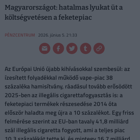
Magyarországot: hatalmas lyukat üt a
költségvetésen a feketepiac
PÉNZCENTRUM
2026. június 5. 21:33
Az Európai Unió újabb kihívásokkal szembesül: az
ízesített folyadékkal működő vape-piac 38
százaléka hamisítvány, ráadásul tovább erősödött
2025-ben az illegális cigarettafogyasztás is: a
feketepiaci termékek részesedése 2014 óta
először haladta meg újra a 10 százalékot. Egy friss
felmérése szerint az EU-ban tavaly 41,8 milliárd
szál illegális cigaretta fogyott, ami a teljes piac
10,3 százalékát tette ki, és mintegy 16,7 milliárd