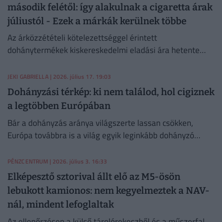
második felétől: így alakulnak a cigaretta árak
júliustól - Ezek a márkák kerülnek többe
Az árközzétételi kötelezettséggel érintett
dohánytermékek kiskereskedelmi eladási ára hetente
legfeljebb kétszer változhat.
JEKI GABRIELLA
| 2026. július 17. 19:03
Dohányzási térkép: ki nem találod, hol cigiznek
a legtöbben Európában
Bár a dohányzás aránya világszerte lassan csökken,
Európa továbbra is a világ egyik leginkább dohányzó
régiója. És Magyarország? Mutatjuk!
PÉNZCENTRUM
| 2026. július 3. 16:33
Elképesztő sztorival állt elő az M5-ösön
lebukott kamionos: nem kegyelmeztek a NAV-
nál, mindent lefoglaltak
Az ellenőrzésen a külső tárolórekeszből és a műszerfal