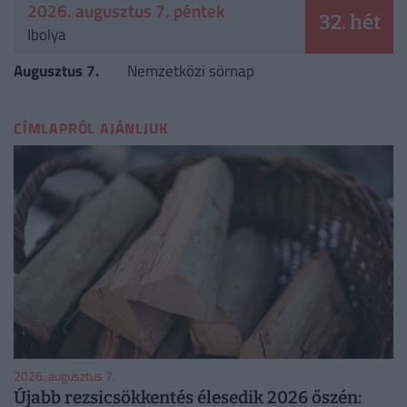
2026. augusztus 7. péntek
32. hét
Ibolya
Augusztus 7.
Nemzetközi sörnap
CÍMLAPRÓL AJÁNLJUK
2026. augusztus 7.
Újabb rezsicsökkentés élesedik 2026 őszén: