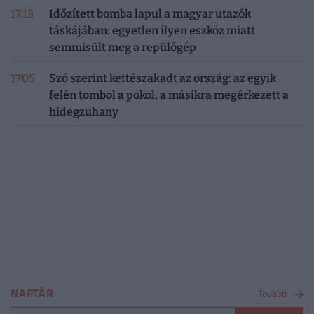
17:13
Időzített bomba lapul a magyar utazók
táskájában: egyetlen ilyen eszköz miatt
semmisült meg a repülőgép
17:05
Szó szerint kettészakadt az ország: az egyik
felén tombol a pokol, a másikra megérkezett a
hidegzuhany
NAPTÁR
Tovább