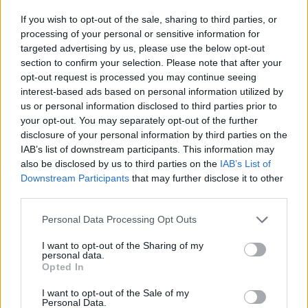
MTI
| 2026. március 13. 15:31
If you wish to opt-out of the sale, sharing to third parties, or
Most érkezett: újabb autókat állított meg a
processing of your personal or sensitive information for
NAV Debrecennél
targeted advertising by us, please use the below opt-out
A NAV pénteken közölte a Magyar Távirati Irodával az
section to confirm your selection. Please note that after your
opt-out request is processed you may continue seeing
intézkedés részleteit.
interest-based ads based on personal information utilized by
us or personal information disclosed to third parties prior to
PÉNZCENTRUM
| 2026. február 27. 14:42
your opt-out. You may separately opt-out of the further
disclosure of your personal information by third parties on the
Dermesztő, mit csinálnak ezek a tinilányok:
IAB’s list of downstream participants. This information may
döbbenetes szám jött ki, rámegy az egész
also be disclosed by us to third parties on the
IAB’s List of
életük
Downstream Participants
that may further disclose it to other
third parties.
Az európai kontinensen élő tizenéves lányok körében a
dohányzás aránya globális összehasonlításban is
Personal Data Processing Opt Outs
kiemelkedően magas.
I want to opt-out of the Sharing of my
PÉNZCENTRUM
| 2026. február 24. 18:31
personal data.
Opted In
Majdnem 200 kiló csempészcigit fogtak a
I want to opt-out of the Sale of my
pénzügyőrök: hihetetlen, mit kamuzott a
Personal Data.