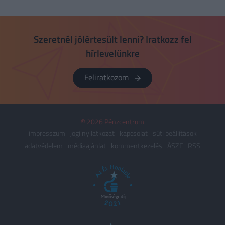
Szeretnél jólértesült lenni? Iratkozz fel
hírlevelünkre
Feliratkozom
© 2026 Pénzcentrum
impresszum
jogi nyilatkozat
kapcsolat
süti beállítások
adatvédelem
médiaajánlat
kommentkezelés
ÁSZF
RSS