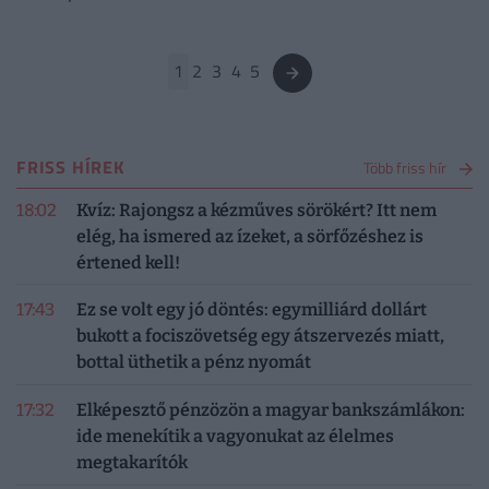
legfeljebb kétszer változhat.
1
2
3
4
5
FRISS HÍREK
Több friss hír
18:02
Kvíz: Rajongsz a kézműves sörökért? Itt nem
elég, ha ismered az ízeket, a sörfőzéshez is
értened kell!
17:43
Ez se volt egy jó döntés: egymilliárd dollárt
bukott a fociszövetség egy átszervezés miatt,
bottal üthetik a pénz nyomát
17:32
Elképesztő pénzözön a magyar bankszámlákon:
ide menekítik a vagyonukat az élelmes
megtakarítók