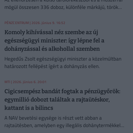
mögül összesen 336 doboz, különféle márkájú, török
zárjegyes cigaretta került elő.
PÉNZCENTRUM
| 2026. június 9. 16:52
Komoly kihívással néz szembe az új
egészségügyi miniszter: így lépne fel a
dohányzással és alkohollal szemben
Hegedűs Zsolt egészségügyi miniszter a közelmúltban
határozott fellépést ígért a dohányzás ellen.
MTI
| 2026. június 6. 20:01
Cigicsempész bandát fogtak a pénzügyőrök:
egymillió dobozt találtak a rajtaütéskor,
kattant is a bilincs
A NAV bevetési egysége is részt vett abban a
rajtaütésben, amelyben egy illegális dohánytermékkel
csencselő bandát kapcsoltak le.