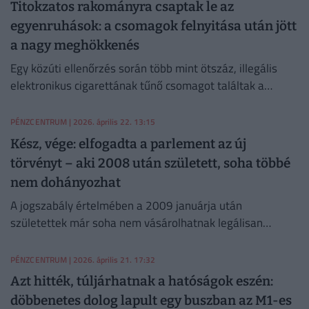
Titokzatos rakományra csaptak le az
egyenruhások: a csomagok felnyitása után jött
a nagy meghökkenés
Egy közúti ellenőrzés során több mint ötszáz, illegális
elektronikus cigarettának tűnő csomagot találtak a
hatóságok a fővárosban.
PÉNZCENTRUM
| 2026. április 22. 13:15
Kész, vége: elfogadta a parlement az új
törvényt – aki 2008 után született, soha többé
nem dohányozhat
A jogszabály értelmében a 2009 januárja után
születettek már soha nem vásárolhatnak legálisan
dohányterméket.
PÉNZCENTRUM
| 2026. április 21. 17:32
Azt hitték, túljárhatnak a hatóságok eszén:
döbbenetes dolog lapult egy buszban az M1-es