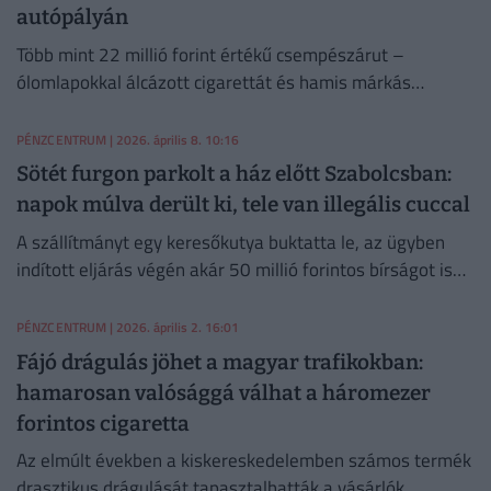
autópályán
Több mint 22 millió forint értékű csempészárut –
ólomlapokkal álcázott cigarettát és hamis márkás
ruhákat – találtak a Nemzeti Adó- és Vámhivatal (NAV)
munkatársai.
PÉNZCENTRUM
| 2026. április 8. 10:16
Sötét furgon parkolt a ház előtt Szabolcsban:
napok múlva derült ki, tele van illegális cuccal
A szállítmányt egy keresőkutya buktatta le, az ügyben
indított eljárás végén akár 50 millió forintos bírságot is
kiszabhatnak.
PÉNZCENTRUM
| 2026. április 2. 16:01
Fájó drágulás jöhet a magyar trafikokban:
hamarosan valósággá válhat a háromezer
forintos cigaretta
Az elmúlt években a kiskereskedelemben számos termék
drasztikus drágulását tapasztalhatták a vásárlók.