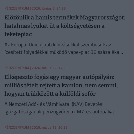
PÉNZCENTRUM
| 2026. június 5. 21:33
Elözönlik a hamis termékek Magyarországot:
hatalmas lyukat üt a költségvetésen a
feketepiac
Az Európai Unió újabb kihívásokkal szembesül: az
ízesített folyadékkal működő vape-piac 38 százaléka
hamisítvány
PÉNZCENTRUM
| 2026. május 22. 17:33
Elképesztő fogás egy magyar autópályán:
milliós tételt rejtett a kamion, nem semmi,
hogyan trükközött a külföldi sofőr
A Nemzeti Adó- és Vámhivatal (NAV) Bevetési
Igazgatóságának pénzügyőrei az M7-es autópálya
sormási pihenőjénél ellenőriztek egy Bulgáriából
Olaszországba tartó járműszerelvényt.
PÉNZCENTRUM
| 2026. május 18. 20:33