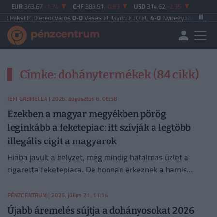
EUR
363.67
-1.74
CHF
389.51
-0.83
USD
314.62
-2.35
2
Paksi FC
|
Ferencváros
0-0
Vasas FC
|
Győri ETO FC
4-0
Nyíregyháza
|
Újpest F
Címke: dohánytermékek (84 cikk)
JEKI GABRIELLA
| 2026. augusztus 6. 06:58
Ezekben a magyar megyékben pörög
leginkább a feketepiac: itt szívják a legtöbb
illegális cigit a magyarok
Hiába javult a helyzet, még mindig hatalmas üzlet a
cigaretta feketepiaca. De honnan érkeznek a hamis
cigaretták Magyarországra, és hol a legnagyobb a
feketepiac?
PÉNZCENTRUM
| 2026. július 21. 11:14
Újabb áremelés sújtja a dohányosokat 2026