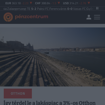
EUR
363.18
-2.23
CHF
388.84
-1.5
USD
314.21
-2.76
rszegi TE
5-2
Paksi FC
|
Ferencváros
0-0
Vasas FC
|
Győri ETO FC
4-0
Nyíregy
OTTHON
Így térdel le a lakáspiac a 3%-os Otthon