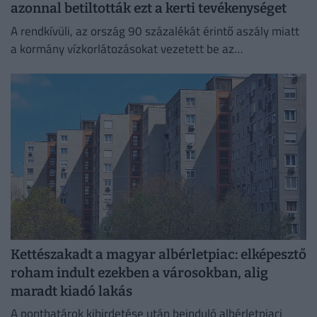
azonnal betiltották ezt a kerti tevékenységet
A rendkívüli, az ország 90 százalékát érintő aszály miatt
a kormány vízkorlátozásokat vezetett be az
ivóvízhálózaton a folyamatos lakossági ellátás
biztosítása érdekében.
Kettészakadt a magyar albérletpiac: elképesztő
roham indult ezekben a városokban, alig
maradt kiadó lakás
A ponthatárok kihirdetése után beinduló albérletpiaci