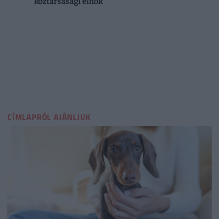
köztársasági elnök
CÍMLAPRÓL AJÁNLJUK