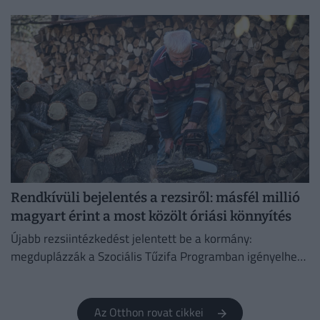
vízkorlátozást.
Rendkívüli bejelentés a rezsiről: másfél millió
magyart érint a most közölt óriási könnyítés
Újabb rezsiintézkedést jelentett be a kormány:
megduplázzák a Szociális Tűzifa Programban igényelhető
famennyiséget és az erre fordított költségvetési keretet.
Az Otthon rovat cikkei