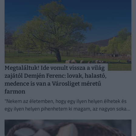
Megtaláltuk! Ide vonult vissza a világ
zajától Demjén Ferenc: lovak, halastó,
medence is van a Városliget méretű
farmon
"Nekem az életemben, hogy egy ilyen helyen élhetek és
egy ilyen helyen pihenhetem ki magam, az nagyon sokat
számít. Lelki megnyugvást ad; visszaköltöztem a
természetbe."