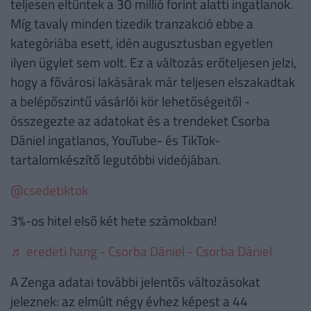
teljesen eltűntek a 30 millió forint alatti ingatlanok.
Míg tavaly minden tizedik tranzakció ebbe a
kategóriába esett, idén augusztusban egyetlen
ilyen ügylet sem volt. Ez a változás erőteljesen jelzi,
hogy a fővárosi lakásárak már teljesen elszakadtak
a belépőszintű vásárlói kör lehetőségeitől -
összegezte az adatokat és a trendeket Csorba
Dániel ingatlanos, YouTube- és TikTok-
tartalomkészítő legutóbbi videójában.
@csedetiktok
3%-os hitel első két hete számokban!
♬ eredeti hang - Csorba Dániel - Csorba Dániel
A Zenga adatai további jelentős változásokat
jeleznek: az elmúlt négy évhez képest a 44