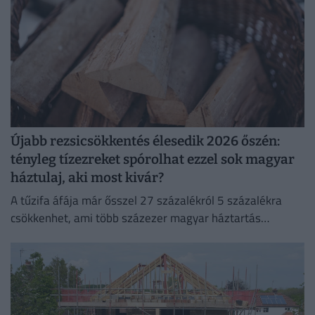
Újabb rezsicsökkentés élesedik 2026 őszén:
tényleg tízezreket spórolhat ezzel sok magyar
háztulaj, aki most kivár?
A tűzifa áfája már ősszel 27 százalékról 5 százalékra
csökkenhet, ami több százezer magyar háztartás
számára jelenthet könnyebbséget.