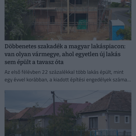
Döbbenetes szakadék a magyar lakáspiacon:
van olyan vármegye, ahol egyetlen új lakás
sem épült a tavasz óta
Az első félévben 22 százalékkal több lakás épült, mint
egy évvel korábban, a kiadott építési engedélyek száma
pedig még nagyobb, 29 százalékos ugrást mutatott