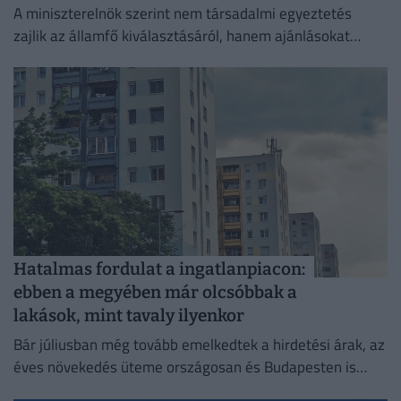
A miniszterelnök szerint nem társadalmi egyeztetés
zajlik az államfő kiválasztásáról, hanem ajánlásokat
kértek, és a folyamat a végéhez közeledik.
Hatalmas fordulat a ingatlanpiacon:
ebben a megyében már olcsóbbak a
lakások, mint tavaly ilyenkor
Bár júliusban még tovább emelkedtek a hirdetési árak, az
éves növekedés üteme országosan és Budapesten is
mérséklődött.