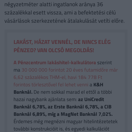
négyzetméter alatti ingatlanok aránya 36
százalékkal esett vissza, ami a befektetési célú
vásárlások szerkezetének átalakulását vetíti előre.
LAKÁST, HÁZAT VENNÉL, DE NINCS ELÉG
PÉNZED? VAN OLCSÓ MEGOLDÁS!
A Pénzcentrum lakáshitel-kalkulátora
szerint
ma
30 000 000 forintot 20 éves futamidőre már
6,62 százalékos THM-el, havi 184 778 Ft
forintos törlesztővel fel lehet venni
a
K&H
Banknál.
De nem sokkal marad el ettől a többi
hazai nagybank ajánlata sem:
az UniCredit
Banknál 6,78%, az Erste Banknál 6,78%, a CIB
Banknál 6,89%, míg a MagNet Banknál 7,02%.
Érdemes még megnézni magyar hitelintézetetek
további konstrukcióit is, és egyedi kalkulációt