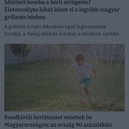
Időzített bomba a kerti sütögetés?
Életveszélyes hibát követ el a legtöbb magyar
grillezés közben
A grillezés a nyári étkezések egyik legkedveltebb
formája, a meleg időjárás azonban a kórokozó, romlást
okozó baktériumok gyorsabb szaporodásának is kedvez.
Rendkívüli korlátozást vezettek be
Magyarországon: az ország 90 százalékán