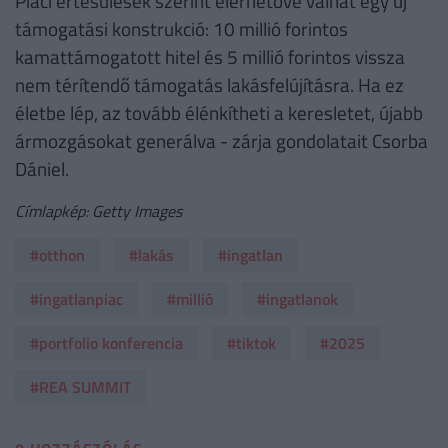
Piaci értesülések szerint elérhetővé válhat egy új
támogatási konstrukció: 10 millió forintos
kamattámogatott hitel és 5 millió forintos vissza
nem térítendő támogatás lakásfelújításra. Ha ez
életbe lép, az tovább élénkítheti a keresletet, újabb
ármozgásokat generálva - zárja gondolatait Csorba
Dániel.
Címlapkép: Getty Images
#otthon
#lakás
#ingatlan
#ingatlanpiac
#millió
#ingatlanok
#portfolio konferencia
#tiktok
#2025
#REA SUMMIT