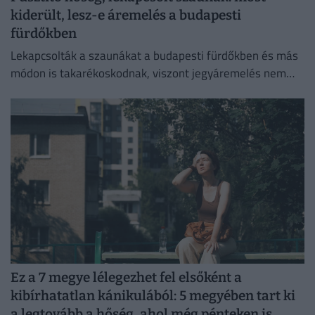
kiderült, lesz-e áremelés a budapesti
fürdőkben
Lekapcsolták a szaunákat a budapesti fürdőkben és más
módon is takarékoskodnak, viszont jegyáremelés nem
lesz.
Ez a 7 megye lélegezhet fel elsőként a
kibírhatatlan kánikulából: 5 megyében tart ki
a legtovább a hőség, ahol még pénteken is