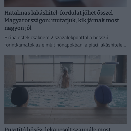
Hatalmas lakáshitel-fordulat jöhet ősszel
Magyarországon: mutatjuk, kik járnak most
nagyon jól
Hiába estek csaknem 2 százalékponttal a hosszú
forintkamatok az elmúlt hónapokban, a piaci lakáshitelek
átlagkamata egyelőre alig mozdult.
Pusztító hőség, lekapcsolt szaunák: most