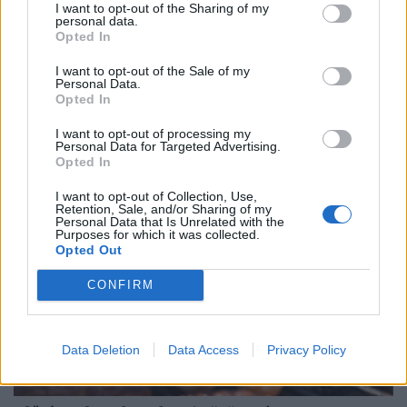
I want to opt-out of the Sharing of my
personal data.
Opted In
Kész, ennyi volt? Elérhetetlen álom lett a saját
I want to opt-out of the Sale of my
lakás Magyarországon, drasztikus lépésekre
Personal Data.
készülnek
Opted In
A lakásárak ugrásszerű növekedése miatt tömegek
I want to opt-out of processing my
számára vált elérhetetlen álommá az első saját lakás
Personal Data for Targeted Advertising.
Opted In
megszerzése.
I want to opt-out of Collection, Use,
Retention, Sale, and/or Sharing of my
Personal Data that Is Unrelated with the
Purposes for which it was collected.
Opted Out
CONFIRM
Data Deletion
Data Access
Privacy Policy