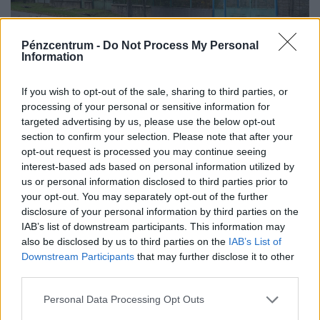
Pénzcentrum -
Do Not Process My Personal
Information
Elképesztő fordulat a magyar lakáspiacon:
kétszer akkora házat kapsz ugyanazért a
If you wish to opt-out of the sale, sharing to third parties, or
processing of your personal or sensitive information for
pénzért, ha átléped ezt a határt
targeted advertising by us, please use the below opt-out
a 100 millió forint feletti ingatlanok iránti kereslet a
section to confirm your selection. Please note that after your
főváros helyett egyre inkább az agglomeráció felé fordul.
opt-out request is processed you may continue seeing
interest-based ads based on personal information utilized by
us or personal information disclosed to third parties prior to
your opt-out. You may separately opt-out of the further
disclosure of your personal information by third parties on the
IAB’s list of downstream participants. This information may
also be disclosed by us to third parties on the
IAB’s List of
Downstream Participants
that may further disclose it to other
third parties.
Personal Data Processing Opt Outs