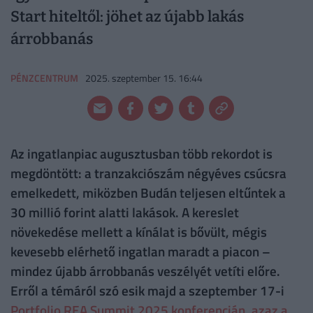
Start hiteltől: jöhet az újabb lakás
árrobbanás
PÉNZCENTRUM
2025. szeptember 15. 16:44
Az ingatlanpiac augusztusban több rekordot is
megdöntött: a tranzakciószám négyéves csúcsra
emelkedett, miközben Budán teljesen eltűntek a
30 millió forint alatti lakások. A kereslet
növekedése mellett a kínálat is bővült, mégis
kevesebb elérhető ingatlan maradt a piacon –
mindez újabb árrobbanás veszélyét vetíti előre.
Erről a témáról szó esik majd a szeptember 17-i
Portfolio REA Summit 2025 konferencián, azaz a