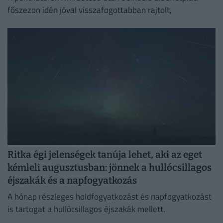
főszezon idén jóval visszafogottabban rajtolt,
Ritka égi jelenségek tanúja lehet, aki az eget
kémleli augusztusban: jönnek a hullócsillagos
éjszakák és a napfogyatkozás
A hónap részleges holdfogyatkozást és napfogyatkozást
is tartogat a hullócsillagos éjszakák mellett.