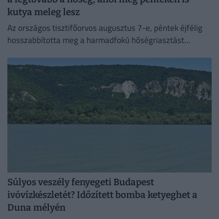
kutya meleg lesz
Az országos tisztifőorvos augusztus 7-e, péntek éjfélig
hosszabbította meg a harmadfokú hőségriasztást
Magyarország teljes területére. Néhol már hamarabb
fellélegezhetünk.
Súlyos veszély fenyegeti Budapest
ivóvízkészletét? Időzített bomba ketyeghet a
Duna mélyén