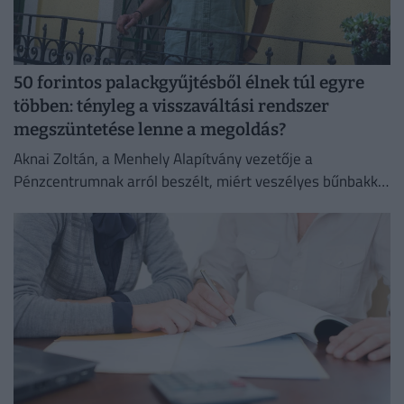
50 forintos palackgyűjtésből élnek túl egyre
többen: tényleg a visszaváltási rendszer
megszüntetése lenne a megoldás?
Aknai Zoltán, a Menhely Alapítvány vezetője a
Pénzcentrumnak arról beszélt, miért veszélyes bűnbakká
tenni a hajléktalan embereket,