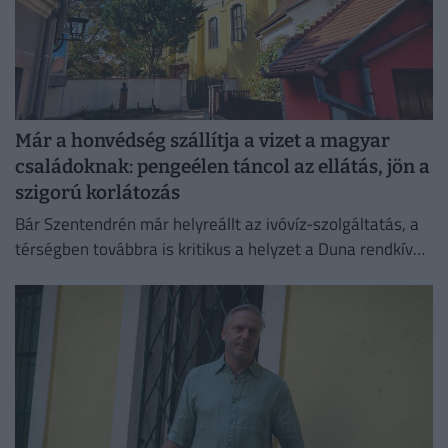
Már a honvédség szállítja a vizet a magyar
családoknak: pengeélen táncol az ellátás, jön a
szigorú korlátozás
Bár Szentendrén már helyreállt az ivóvíz-szolgáltatás, a
térségben továbbra is kritikus a helyzet a Duna rendkívül
alacsony vízállása miatt.