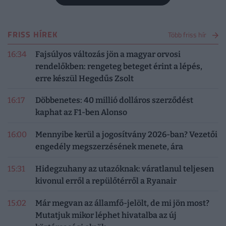
FRISS HÍREK
Több friss hír
16:34
Fajsúlyos változás jön a magyar orvosi
rendelőkben: rengeteg beteget érint a lépés,
erre készül Hegedűs Zsolt
16:17
Döbbenetes: 40 millió dolláros szerződést
kaphat az F1-ben Alonso
16:00
Mennyibe kerül a jogosítvány 2026-ban? Vezetői
engedély megszerzésének menete, ára
15:31
Hidegzuhany az utazóknak: váratlanul teljesen
kivonul erről a repülőtérről a Ryanair
15:02
Már megvan az államfő-jelölt, de mi jön most?
Mutatjuk mikor léphet hivatalba az új