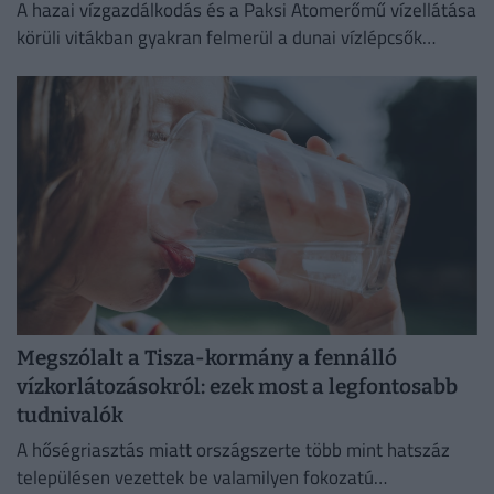
A hazai vízgazdálkodás és a Paksi Atomerőmű vízellátása
körüli vitákban gyakran felmerül a dunai vízlépcsők
megépítése, ám a támogatók és az ellenzők egyaránt fél
évszázados,...
Megszólalt a Tisza-kormány a fennálló
vízkorlátozásokról: ezek most a legfontosabb
tudnivalók
A hőségriasztás miatt országszerte több mint hatszáz
településen vezettek be valamilyen fokozatú