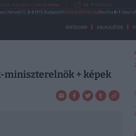
2026. augusztus 7. péntek
Ibolya
25 °C
Budapest
nvéd FC
3-3
MTK Budapest
UEFA EURÓPA LIGA
Benfica
6-1
Heart of Midlot
ÁRFOLYAM
KALKULÁTOR
H
ex-miniszterelnök + képek