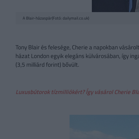
A Blair-házaspár(Fotó: dailymail.co.uk)
Tony Blair és felesége, Cherie a napokban vásárolt 
házat London egyik elegáns külvárosában, így ingat
(3,5 milliárd forint) bővült.
Luxusbútorok tízmilliókért? Így vásárol Cherie Bla