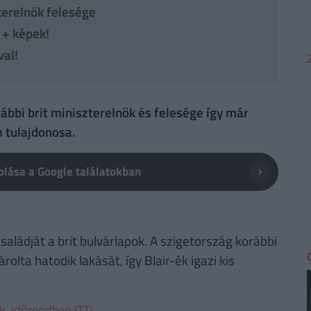
zterelnök felesége
 + képek!
val!
rábbi brit miniszterelnök és felesége így már
m tulajdonosa.
lása a Google találatokban
saládját a brit bulvárlapok. A szigetország korábbi
ta hatodik lakását, így Blair-ék igazi kis
ek, időrendben ITT!