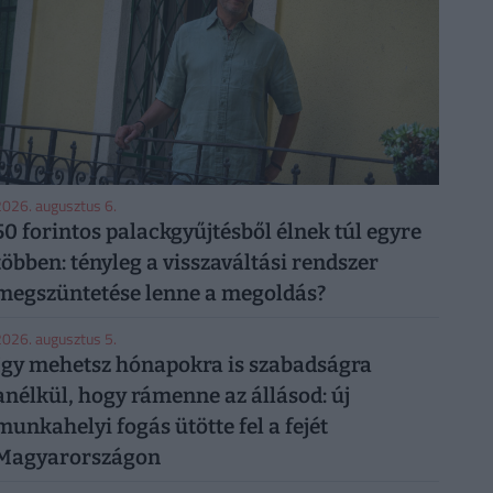
026. augusztus 6.
50 forintos palackgyűjtésből élnek túl egyre
többen: tényleg a visszaváltási rendszer
megszüntetése lenne a megoldás?
026. augusztus 5.
Így mehetsz hónapokra is szabadságra
anélkül, hogy rámenne az állásod: új
munkahelyi fogás ütötte fel a fejét
Magyarországon