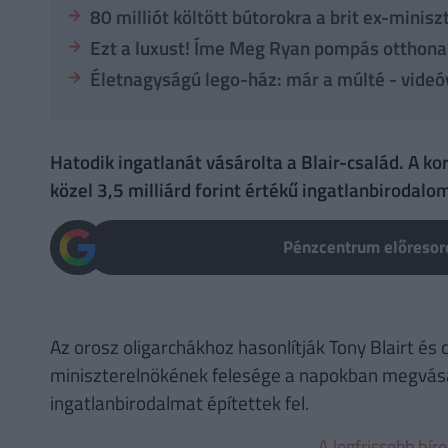
80 milliót költött bútorokra a brit ex-minis
Ezt a luxust! Íme Meg Ryan pompás otthona
Életnagyságú lego-ház: már a múlté - videó
Hatodik ingatlanát vásárolta a Blair-család. A ko
közel 3,5 milliárd forint értékű ingatlanbirodalo
Pénzcentrum előresoro
Az orosz oligarchákhoz hasonlítják Tony Blairt és c
miniszterelnökének felesége a napokban megvásárol
ingatlanbirodalmat építettek fel.
A legfrissebb hír