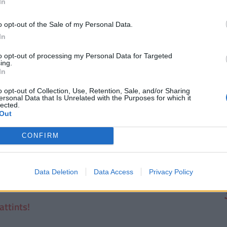
In
o opt-out of the Sale of my Personal Data.
In
futamidőre, akkor a törlesztőrészletek szerinti
to opt-out of processing my Personal Data for Targeted
ing.
i 42 386
forintos törlesztővel a Raiffeisen Bank
In
től a
CIB Bank (THM 11,29%-ot)
és a
MagNet
i bankok ajánlataiért, illetve a konstrukciók
o opt-out of Collection, Use, Retention, Sale, and/or Sharing
ersonal Data that Is Unrelated with the Purposes for which it
fizetendő összeg, stb.) keresd fel a
Pénzcentrum
lected.
Out
CONFIRM
erelnöknek
Data Deletion
Data Access
Privacy Policy
attints!