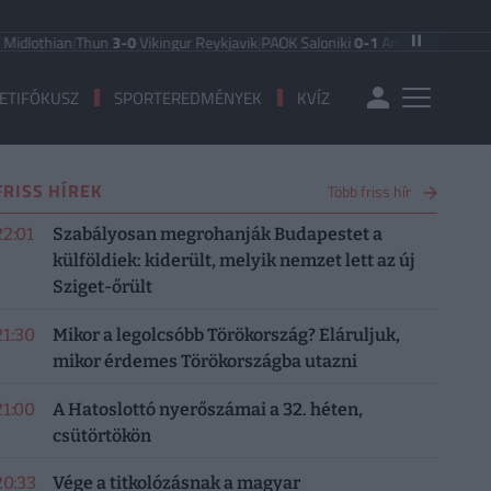
hian
|
Thun
3-0
Vikingur Reykjavik
|
PAOK Saloniki
0-1
Anderlecht
|
FC Hradec K
ETIFÓKUSZ
SPORTEREDMÉNYEK
KVÍZ
FRISS HÍREK
Több friss hír
22:01
Szabályosan megrohanják Budapestet a
külföldiek: kiderült, melyik nemzet lett az új
Sziget-őrült
21:30
Mikor a legolcsóbb Törökország? Eláruljuk,
mikor érdemes Törökországba utazni
21:00
A Hatoslottó nyerőszámai a 32. héten,
csütörtökön
20:33
Vége a titkolózásnak a magyar