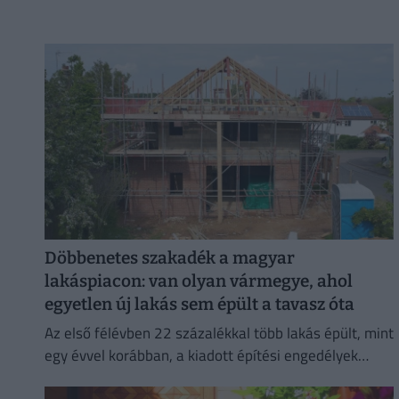
Döbbenetes szakadék a magyar
lakáspiacon: van olyan vármegye, ahol
egyetlen új lakás sem épült a tavasz óta
Az első félévben 22 százalékkal több lakás épült, mint
egy évvel korábban, a kiadott építési engedélyek
száma pedig még nagyobb, 29 százalékos ugrást