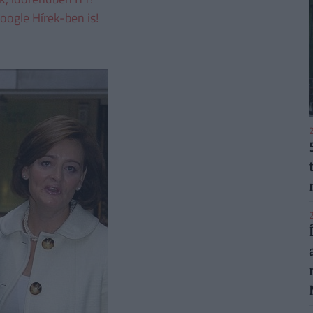
oogle Hírek-ben is!
2
2