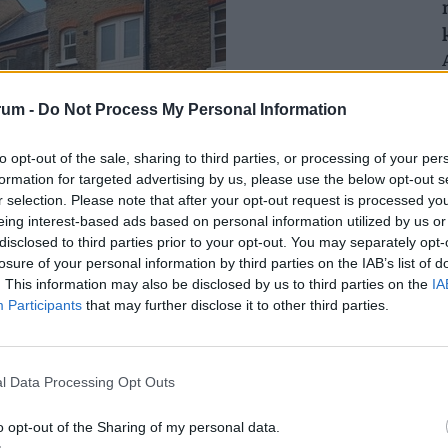
rum -
Do Not Process My Personal Information
to opt-out of the sale, sharing to third parties, or processing of your per
formation for targeted advertising by us, please use the below opt-out s
r selection. Please note that after your opt-out request is processed y
eing interest-based ads based on personal information utilized by us or
disclosed to third parties prior to your opt-out. You may separately opt-
losure of your personal information by third parties on the IAB’s list of
. This information may also be disclosed by us to third parties on the
IA
Participants
that may further disclose it to other third parties.
zerelt- Buckinghamshire-i kastély, amely
rint) ér. Emellett a korábbi miniszterelnöknek van
ban, valamint egy luxuslakása Bristolban.
l Data Processing Opt Outs
ják a Trimdon Colliery-i házukat, ahol Blair
o opt-out of the Sharing of my personal data.