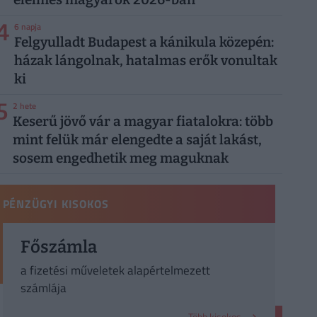
4
6 napja
Felgyulladt Budapest a kánikula közepén:
házak lángolnak, hatalmas erők vonultak
ki
5
2 hete
Keserű jövő vár a magyar fiatalokra: több
mint felük már elengedte a saját lakást,
sosem engedhetik meg maguknak
PÉNZÜGYI KISOKOS
Főszámla
a fizetési műveletek alapértelmezett
számlája
Több kisokos