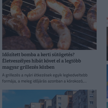
Időzített bomba a kerti sütögetés?
Életveszélyes hibát követ el a legtöbb
magyar grillezés közben
A grillezés a nyári étkezések egyik legkedveltebb
formája, a meleg időjárás azonban a kórokozó,
romlást okozó baktériumok gyorsabb szaporodásának
is kedvez.