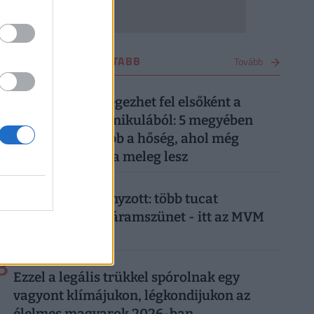
OTTHON LEGOLVASOTTABB
Tovább
1
2 napja
Ez a 7 megye lélegezhet fel elsőként a
kibírhatatlan kánikulából: 5 megyében
tart ki a legtovább a hőség, ahol még
pénteken is kutya meleg lesz
2
3 napja
Már csak ez hiányzott: több tucat
településen jön áramszünet - itt az MVM
teljes listája
3
3 hete
Ezzel a legális trükkel spórolnak egy
vagyont klímájukon, légkondijukon az
élelmes magyarok 2026-ban