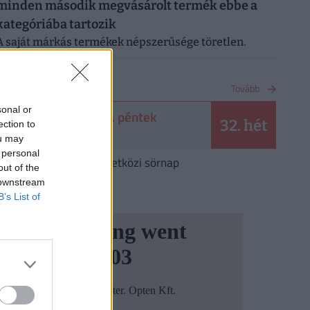
minden második megvásárolt termék ebbe a
kategóriába tartozik
A saját márkás termékek népszerűsége töretlen.
NAPTÁR
Tovább
sonal or
2026. augusztus 7. péntek
32. hét
ection to
Ibolya
ou may
 personal
Augusztus 7.
Nemzetközi sörnap
out of the
 downstream
B’s List of