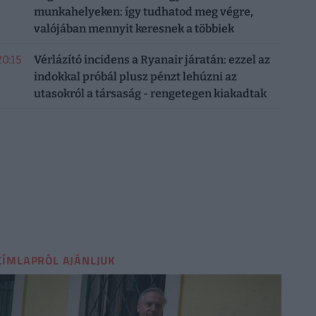
munkahelyeken: így tudhatod meg végre,
valójában mennyit keresnek a többiek
20:15
Vérlázító incidens a Ryanair járatán: ezzel az
indokkal próbál plusz pénzt lehúzni az
utasokról a társaság - rengetegen kiakadtak
CÍMLAPRÓL AJÁNLJUK