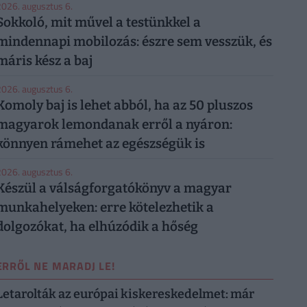
026. augusztus 6.
Sokkoló, mit művel a testünkkel a
mindennapi mobilozás: észre sem vesszük, és
máris kész a baj
026. augusztus 6.
Komoly baj is lehet abból, ha az 50 pluszos
magyarok lemondanak erről a nyáron:
könnyen rámehet az egészségük is
026. augusztus 6.
Készül a válságforgatókönyv a magyar
munkahelyeken: erre kötelezhetik a
dolgozókat, ha elhúzódik a hőség
ERRŐL NE MARADJ LE!
Letarolták az európai kiskereskedelmet: már