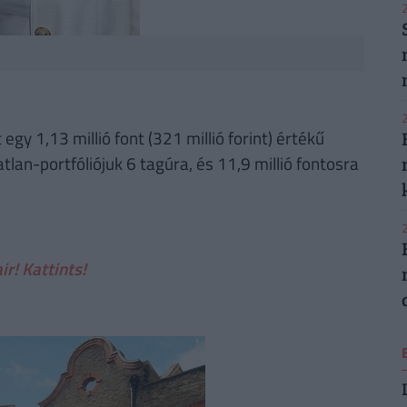
2
2
egy 1,13 millió font (321 millió forint) értékű
lan-portfóliójuk 6 tagúra, és 11,9 millió fontosra
2
ir! Kattints!