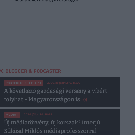
PC BLOGGER & PODCASTER
2026. augusztus 6. 16:50
PORTFOLIO CHECKLIST
A következő gazdasági verseny a vízért
folyhat - Magyarországon is
2026. július 16. 18:28
MEDIA1
Új médiatörvény, új korszak? Interjú
Sükösd Miklós médiaprofesszorral