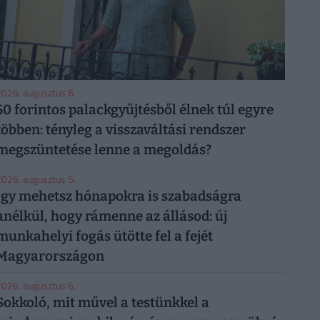
026. augusztus 6.
50 forintos palackgyűjtésből élnek túl egyre
többen: tényleg a visszaváltási rendszer
megszüntetése lenne a megoldás?
026. augusztus 5.
Így mehetsz hónapokra is szabadságra
anélkül, hogy rámenne az állásod: új
munkahelyi fogás ütötte fel a fejét
Magyarországon
026. augusztus 6.
Sokkoló, mit művel a testünkkel a