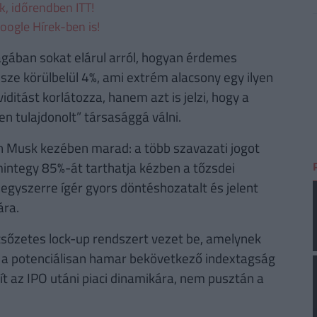
ek, időrendben ITT!
oogle Hírek-ben is!
gában sokat elárul arról, hogyan érdemes
ze körülbelül 4%, ami extrém alacsony egy ilyen
iditást korlátozza, hanem azt is jelzi, hogy a
n tulajdonolt” társasággá válni.
lon Musk kezében marad: a több szavazati jogot
integy 85%-át tarthatja kézben a tőzsdei
s egyszerre ígér gyors döntéshozatalt és jelent
ára.
csőzetes lock-up rendszert vezet be, amelynek
s a potenciálisan hamar bekövetkező indextagság
ít az IPO utáni piaci dinamikára, nem pusztán a