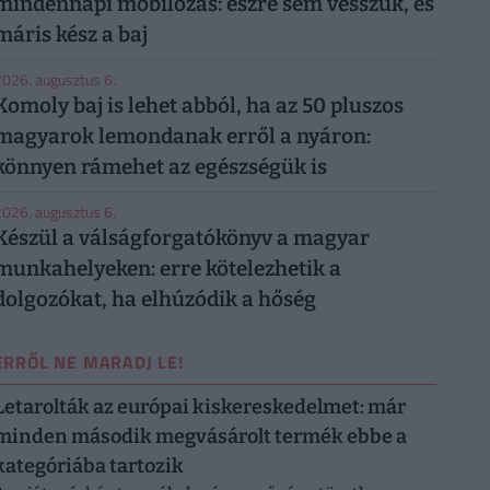
mindennapi mobilozás: észre sem vesszük, és
máris kész a baj
026. augusztus 6.
Komoly baj is lehet abból, ha az 50 pluszos
magyarok lemondanak erről a nyáron:
könnyen rámehet az egészségük is
026. augusztus 6.
Készül a válságforgatókönyv a magyar
munkahelyeken: erre kötelezhetik a
dolgozókat, ha elhúzódik a hőség
ERRŐL NE MARADJ LE!
Letarolták az európai kiskereskedelmet: már
minden második megvásárolt termék ebbe a
kategóriába tartozik