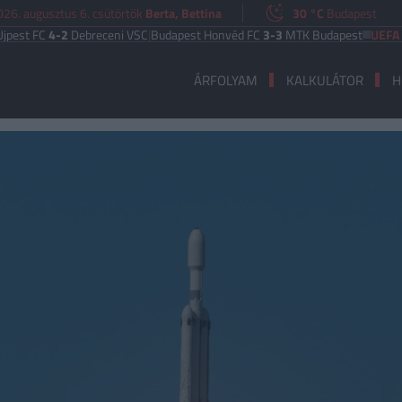
026. augusztus 6. csütörtök
Berta, Bettina
30 °C
Budapest
 FC
4-2
Debreceni VSC
|
Budapest Honvéd FC
3-3
MTK Budapest
UEFA EURÓ
ÁRFOLYAM
KALKULÁTOR
H