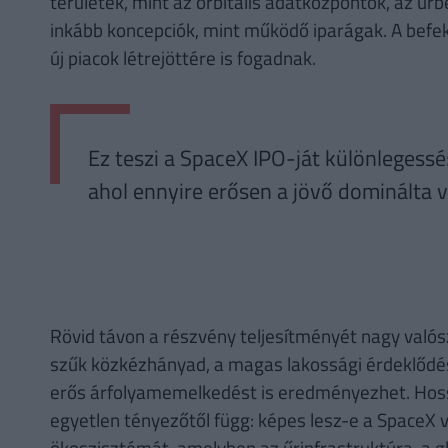
területek, mint az orbitális adatközpontok, az űr
inkább koncepciók, mint működő iparágak. A befe
új piacok létrejöttére is fogadnak.
Ez teszi a SpaceX IPO-ját különlegessé
ahol ennyire erősen a jövő dominálta vo
Rövid távon a részvény teljesítményét nagy való
szűk közkézhányad, a magas lakossági érdeklődés
erős árfolyamemelkedést is eredményezhet. Hoss
egyetlen tényezőtől függ: képes lesz-e a SpaceX v
ökoszisztémát, amelyben az űrinfrastruktúra, a g