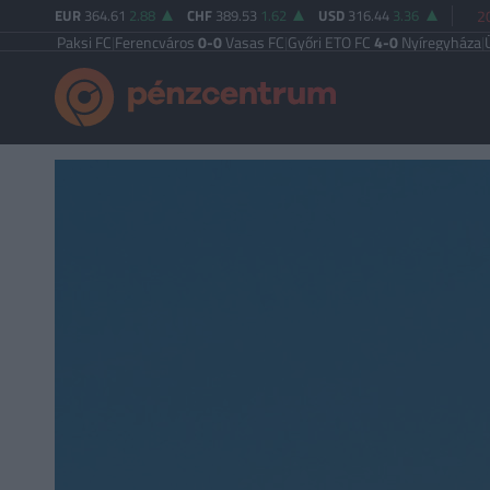
EUR
364.61
2.88
CHF
389.53
1.62
USD
316.44
3.36
2
-2
Paksi FC
|
Ferencváros
0-0
Vasas FC
|
Győri ETO FC
4-0
Nyíregyháza
|
Újpest