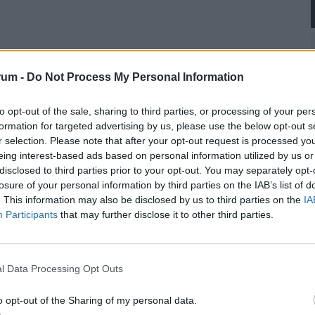
?
legi teljesítmény és a jövőbeli ígéret. A vállalat
rum -
Do Not Process My Personal Information
Starlink-alapú Connectivity szegmens a
mint 60%-át, ráadásul kifejezetten magas, 7
to opt-out of the sale, sharing to third parties, or processing of your per
formation for targeted advertising by us, please use the below opt-out s
r selection. Please note that after your opt-out request is processed y
eing interest-based ads based on personal information utilized by us or
h flow-t termel – és amely nélkül a SpaceX
disclosed to third parties prior to your opt-out. You may separately opt-
ripari tevékenység, bár technológiai szempontból
losure of your personal information by third parties on the IAB’s list of
n egyelőre jóval kisebb súlyt képvisel.
. This information may also be disclosed by us to third parties on the
IA
Participants
that may further disclose it to other third parties.
ligencia üzletág. A vállalat óriási összegeket
60%-a ide áramlott, miközben a bevétel ennek
nanciára épít, nem a jelenlegi profitabilitásra. Ez
l Data Processing Opt Outs
re tekinthető stabil, bevételt termelő
o opt-out of the Sharing of my personal data.
ott innovációs platformnak.