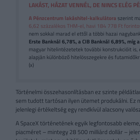
LAKÁST, HÁZAT VENNÉL, DE NINCS ELÉG P
A Pénzcentrum lakáshitel-kalkulátora
szerint m
6,62 százalékos THM-el, havi 184 778 Ft forintos 
nem sokkal marad el ettől a többi hazai nagyban
Erste Banknál 6,78%, a CIB Banknál 6,89%, míg
magyar hitelintézetetek további konstrukcióit is, 
alapján különböző hitelösszegekre és futamidőkr
(x)
Történelmi összehasonlításban ez szinte példátla
sem tudott tartósan ilyen ütemet produkálni. Ez ne
jelenlegi értékeltség egy rendkívül alacsony való
A SpaceX történetének egyik legfontosabb eleme
piacméret – mintegy 28 500 milliárd dollár – jel