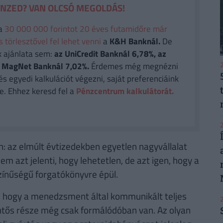
ÉNZED? VAN OLCSÓ MEGOLDÁS!
a
30 000 000 forintot 20 éves futamidőre már
törlesztővel fel lehet venni
a
K&H Banknál.
De
k ajánlata sem:
az UniCredit Banknál 6,78%, az
2
 a MagNet Banknál 7,02%.
Érdemes még megnézni
és egyedi kalkulációt végezni, saját preferenciáink
e. Ehhez keresd fel a
Pénzcentrum kalkulátorát.
2
n: az elmúlt évtizedekben egyetlen nagyvállalat
m azt jelenti, hogy lehetetlen, de azt igen, hogy a
színűségű forgatókönyvre épül.
, hogy a menedzsment által kommunikált teljes
2
entős része még csak formálódóban van. Az olyan