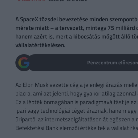
A SpaceX tőzsdei bevezetése minden szempontból
mérete miatt – a tervezett, mintegy 75 milliárd
hanem azért is, mert a kibocsátás mögött álló t
vállalatértékelésen.
Pénzcentrum előresoro
Az Elon Musk vezette cég a jelenlegi árazás melle
piacra, ami azt jelenti, hogy gyakorlatilag azonnal
Ez a lépték önmagában is paradigmaváltást jelez:
ipari vagy technológiai céget áraznak, hanem egy 
űripartól az internetszolgáltatáson át egészen a 
Befektetési Bank elemzői értékelték a vállalat r