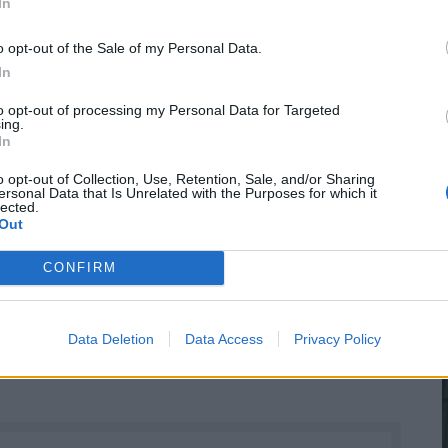
In
o opt-out of the Sale of my Personal Data.
In
ikai űrvállalat: Elon Musk lehet a világ első
to opt-out of processing my Personal Data for Targeted
ing.
In
lon Musk, mint még soha senki a világon
o opt-out of Collection, Use, Retention, Sale, and/or Sharing
Musk: minden idők legnagyobb tőzsdei
ersonal Data that Is Unrelated with the Purposes for which it
lected.
ökkenő
Out
CONFIRM
rendkívül magas. Az EV/EBITDA mutató 250 felett
egdrágább nagy technológiai cégek szintjét is. Ez
ályát feltételez. A számítások szerint ahhoz,
Data Deletion
Data Access
Privacy Policy
-nek a következő évtizedben átlagosan évi mintegy