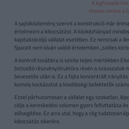
A legfrissebb hír
Kövess minket a G
A sajtóközlemény szerint a konstrukció már önma
értelmezni a kibocsátást. A közkézhányad mindöss
kapitalizációjú vállalat esetében. Ez nemcsak a likv
SpaceX nem kíván valódi értelemben „széles körbe
A kontroll továbbra is szinte teljes mértékben E
biztosító részvénystruktúra révén a szavazatok m
bevezetés után is. Ez a fajta koncentrált irányítá
komoly kockázatot a kisebbségi befektetők szám
Ezzel párhuzamosan a vállalat egy szokatlan, lép
célja a kereskedési volumen gyors felfuttatása é
elősegítése. Ez arra utal, hogy a cég tudatosan ép
kibocsátás sikerére.