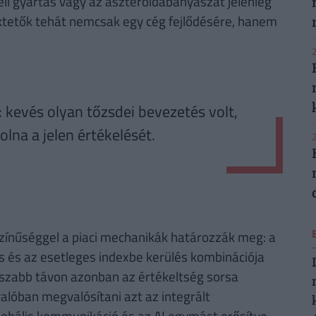
beli gyártás vagy az aszteroidabányászat jelenleg
ktetők tehát nemcsak egy cég fejlődésére, hanem
2
: kevés olyan tőzsdei bevezetés volt,
lna a jelen értékelését.
2
színűséggel a piaci mechanikák határozzák meg: a
 és az esetleges indexbe kerülés kombinációja
zabb távon azonban az értékeltség sorsa
alóban megvalósítani azt az integrált
lobális kommunikáció és az AI egymást erősítve