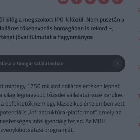
 kilóg a megszokott IPO-k közül. Nem pusztán a
 dolláros tőkebevonás önmagában is rekord –,
örténet jóval túlmutat a hagyományos
lása a Google találatokban
tt mintegy 1750 milliárd dolláros értéken léphet
 a világ legnagyobb tőzsdei vállalatai közé kerülne.
 a befektetők nem egy klasszikus értelemben vett
potenciális „infrastruktúra-platformot”, amely az
mesterséges intelligenciáig terjed. Az MBH
észvénykibocsátási programját.