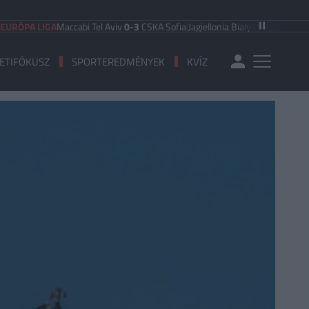
PA LIGA
Maccabi Tel Aviv
0-3
CSKA Sofia
|
Jagiellonia Bialystok
2-1
Rangers
|
K
ETIFÓKUSZ
SPORTEREDMÉNYEK
KVÍZ