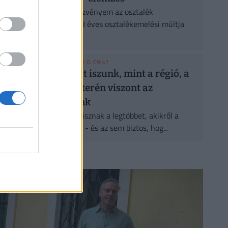
Van néhány Clorox részvényem az osztalék
portfóliómban, mert 48 éves osztalékemelési múltja
van, és...
HOLDBLOG
| 2026. augusztus 6. 09:47
Kevesebb alkoholt iszunk, mint a régió, a
következmények terén viszont az
élbolyban vagyunk
Lehet, hogy nem azok isznak a legtöbbet, akikről a
statisztikák ezt állítják - és az sem biztos, hog...
CÍMLAPRÓL AJÁNLJUK