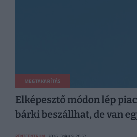
MEGTAKARÍTÁS
Elképesztő módon lép piac
bárki beszállhat, de van e
PÉNZCENTRUM
2026. június 9. 20:52