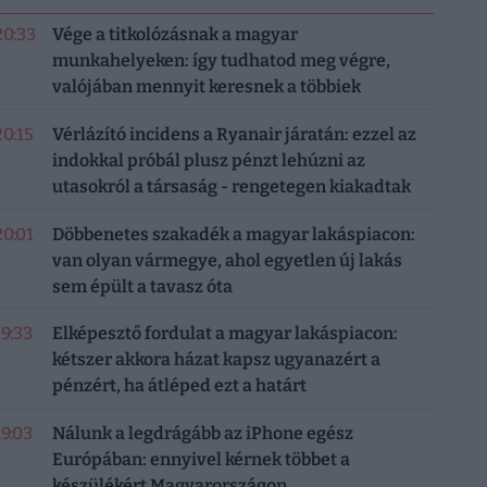
20:33
Vége a titkolózásnak a magyar
munkahelyeken: így tudhatod meg végre,
valójában mennyit keresnek a többiek
20:15
Vérlázító incidens a Ryanair járatán: ezzel az
indokkal próbál plusz pénzt lehúzni az
utasokról a társaság - rengetegen kiakadtak
20:01
Döbbenetes szakadék a magyar lakáspiacon:
van olyan vármegye, ahol egyetlen új lakás
sem épült a tavasz óta
19:33
Elképesztő fordulat a magyar lakáspiacon:
kétszer akkora házat kapsz ugyanazért a
pénzért, ha átléped ezt a határt
19:03
Nálunk a legdrágább az iPhone egész
Európában: ennyivel kérnek többet a
készülékért Magyarországon