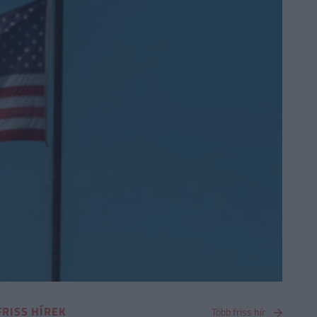
FRISS HÍREK
Több friss hír