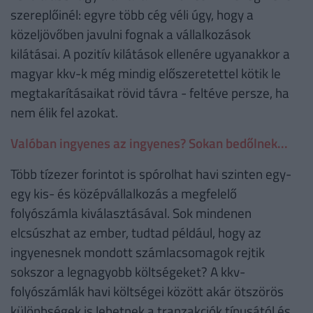
szereplőinél: egyre több cég véli úgy, hogy a
közeljövőben javulni fognak a vállalkozások
kilátásai. A pozitív kilátások ellenére ugyanakkor a
magyar kkv-k még mindig előszeretettel kötik le
megtakarításaikat rövid távra - feltéve persze, ha
nem élik fel azokat.
Valóban ingyenes az ingyenes? Sokan bedőlnek...
Több tízezer forintot is spórolhat havi szinten egy-
egy kis- és középvállalkozás a megfelelő
folyószámla kiválasztásával. Sok mindenen
elcsúszhat az ember, tudtad például, hogy az
ingyenesnek mondott számlacsomagok rejtik
sokszor a legnagyobb költségeket? A kkv-
folyószámlák havi költségei között akár ötszörös
különbségek is lehetnek a tranzakciók típusától és