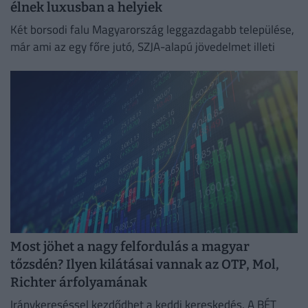
élnek luxusban a helyiek
Két borsodi falu Magyarország leggazdagabb települése,
már ami az egy főre jutó, SZJA-alapú jövedelmet illeti
Most jöhet a nagy felfordulás a magyar
tőzsdén? Ilyen kilátásai vannak az OTP, Mol,
Richter árfolyamának
Iránykereséssel kezdődhet a keddi kereskedés. A BÉT