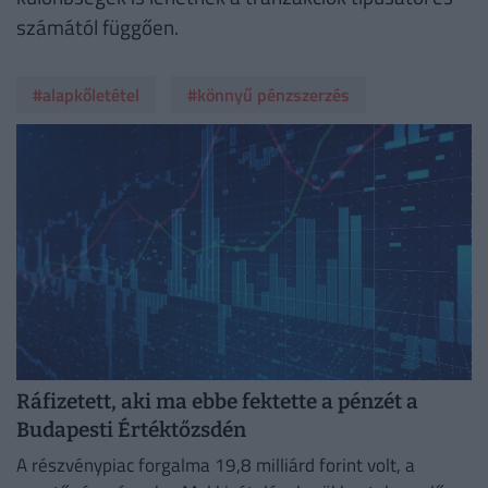
számától függően.
#alapkőletétel
#könnyű pénzszerzés
Ráfizetett, aki ma ebbe fektette a pénzét a
Budapesti Értéktőzsdén
A részvénypiac forgalma 19,8 milliárd forint volt, a