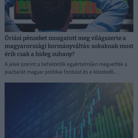
Óriási pénzeket mozgatott meg világszerte a
magyarországi kormányváltás: sokaknak most
érik csak a hideg zuhany?
A jelek szerint a befektetők egyértelműen megvették a
piacbarát magyar politikai fordulat és a közeledő
euróbevezetés narratíváját.