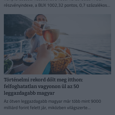
részvényindexe, a BUX 1002,32 pontos, 0,7 százalékos
emelkedéssel 144 473,37 ponton zárt hétfőn.
Történelmi rekord dőlt meg itthon:
felfoghatatlan vagyonon ül az 50
leggazdagabb magyar
Az ötven leggazdagabb magyar már több mint 9000
milliárd forint felett jár, miközben világszerte
robbanásszerűen nő a szupergazdagok száma. Mutatjuk!