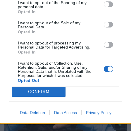
I want to opt-out of the Sharing of my
personal data.
Opted In
I want to opt-out of the Sale of my
Personal Data.
Opted In
I want to opt-out of processing my
Personal Data for Targeted Advertising.
Fontos bejelentést tett az egyik hazai bank: így
Opted In
kaszálhatnak 1,8 milliós prémiumot az élelmes
I want to opt-out of Collection, Use,
magyarok
Retention, Sale, and/or Sharing of my
Personal Data that Is Unrelated with the
Új, rugalmas lakástakarék-konstrukciót vezetett be az
Purposes for which it was collected.
Opted Out
egyik hazai nagybank: az ügyfelek már négy, illetve nyolc
év elteltével is kivehetik a pénzüket előre meghatározott
CONFIRM
hozammal.
Data Deletion
Data Access
Privacy Policy