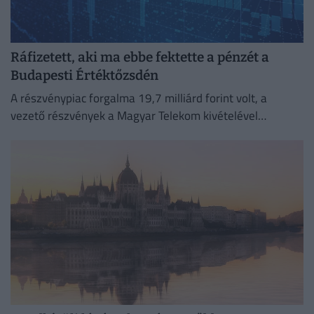
Ráfizetett, aki ma ebbe fektette a pénzét a
Budapesti Értéktőzsdén
A részvénypiac forgalma 19,7 milliárd forint volt, a
vezető részvények a Magyar Telekom kivételével
gyengültek az előző napi záráshoz képest.