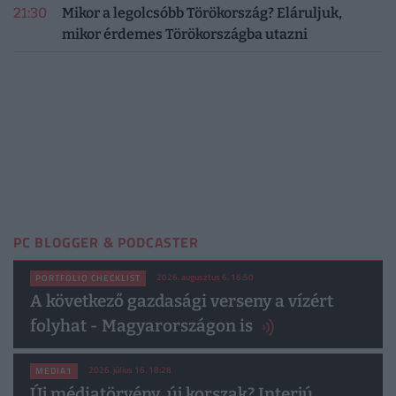
21:30
Mikor a legolcsóbb Törökország? Eláruljuk,
mikor érdemes Törökországba utazni
PC BLOGGER & PODCASTER
2026. augusztus 6. 16:50
PORTFOLIO CHECKLIST
A következő gazdasági verseny a vízért
folyhat - Magyarországon is
2026. július 16. 18:28
MEDIA1
Új médiatörvény, új korszak? Interjú