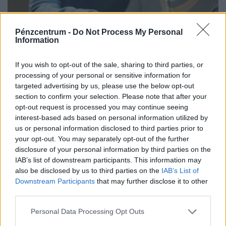
Pénzcentrum -
Do Not Process My Personal
Information
If you wish to opt-out of the sale, sharing to third parties, or
processing of your personal or sensitive information for
targeted advertising by us, please use the below opt-out
section to confirm your selection. Please note that after your
opt-out request is processed you may continue seeing
interest-based ads based on personal information utilized by
Nagyon fontos hírt kaptak a takarékoskodók:
us or personal information disclosed to third parties prior to
tízezreket érintő változás lépett életbe
your opt-out. You may separately opt-out of the further
disclosure of your personal information by third parties on the
A fúzióval az ország legnagyobb független pénztárának
IAB’s list of downstream participants. This information may
taglétszáma 110 ezer főre, a kezelt vagyona pedig több
also be disclosed by us to third parties on the
IAB’s List of
mint 295 milliárd forintra nőtt.
Downstream Participants
that may further disclose it to other
third parties.
Personal Data Processing Opt Outs