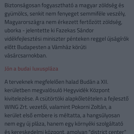
Biztonságosan fogyasztható a magyar zöldség és
gyümölcs, senkit nem fenyeget semmiféle veszély,
Magyarországra nem érkezett fertőzött zöldség,
uborka - jelentette ki Fazekas Sándor
vidékfejlesztési miniszter pénteken reggel újságírók
előtt Budapesten a Vámház körúti
vásárcsarnokban.
Jön a budai luxuspláza
A terveknek megfelelően halad Budán a XII.
kerületben megvalósuló Hegyvidék Központ
kivitelezése. A csütörtöki alapkőletételen a fejlesztő
WING Zrt. vezetői, valamint Pokorni Zoltán, a
kerület első embere is méltatta, a hangsúlyosan
nem egy új pláza, hanem egy környéki szolgáltató
és kereskedelmi központ, amolyan "district center"