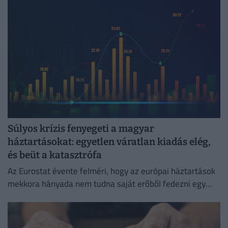
Súlyos krízis fenyegeti a magyar
háztartásokat: egyetlen váratlan kiadás elég,
és beüt a katasztrófa
Az Eurostat évente felméri, hogy az európai háztartások
mekkora hányada nem tudna saját erőből fedezni egy
hirtelen jött, előre nem tervezett kiadást.