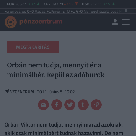
EUR
365.44
0.02
CHF
390.21
-0.13
USD
317.11
0.14
város
0-0
Vasas FC
|
Győri ETO FC
4-0
Nyíregyháza
|
Újpest FC
4-2
Debreceni 
MEGTAKARÍTÁS
Orbán nem tudja, mennyit ér a
minimálbér. Repül az adóhurok
PÉNZCENTRUM
2011. június 5. 19:02
Orbán Viktor nem tudja, mennyi marad azoknak,
akik csak minimálbért tudnak hazavinni. De nem