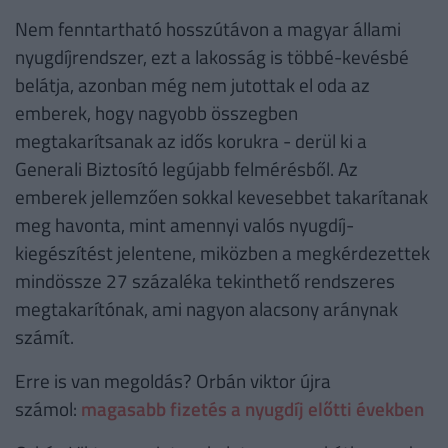
Nem fenntartható hosszútávon a magyar állami
nyugdíjrendszer, ezt a lakosság is többé-kevésbé
belátja, azonban még nem jutottak el oda az
emberek, hogy nagyobb összegben
megtakarítsanak az idős korukra - derül ki a
Generali Biztosító legújabb felmérésből. Az
emberek jellemzően sokkal kevesebbet takarítanak
meg havonta, mint amennyi valós nyugdíj-
kiegészítést jelentene, miközben a megkérdezettek
mindössze 27 százaléka tekinthető rendszeres
megtakarítónak, ami nagyon alacsony aránynak
számít.
Erre is van megoldás? Orbán viktor újra
számol:
magasabb fizetés a nyugdíj előtti években