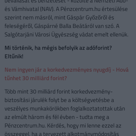
bevallását és befizetését - közölte a Nemzeti Adó-
és Vámhivatal (NAV). A Pénzcentrum.hu értesülése
szerint nem másról, mint Gáspár Győzőről és
feleségéről, Gáspárné Balla Beátáról van szó. A
Salgótarjáni Városi Ügyészség vádat emelt ellenük.
Mi történik, ha mégis befolyik az adóforint?
Eltűnik!
Nem ingyen jár a korkedvezményes nyugdíj - Hová
tűnhet 30 milliárd forint?
Több mint 30 milliárd forint korkedvezmény-
biztosítási járulék folyt be a költségvetésbe a
veszélyes munkakörökben foglalkoztatottak után
az elmúlt három és fél évben - tudta meg a
Pénzcentrum.hu. Kérdés, hogy mi lenne ezzel az
összeggel, ha a tervezett alkotmánymódosítás