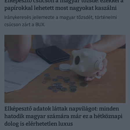
Elképesztő csúcson a magyar tőzsde: ezekkel a
papírokkal lehetett most nagyokat kaszálni
Iránykeresés jellemezte a magyar tőzsdét, történelmi
csúcson zárt a BUX.
Elképesztő adatok láttak napvilágot: minden
hatodik magyar számára már ez a hétköznapi
dolog is elérhetetlen luxus