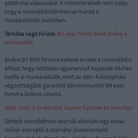
adott mai válaszaiból. A miniszterelnök nem tudja,
hogy a minimálbérből mennyi marad a
munkavállalók zsebében.
Témába vágó hírünk:
82 ezer forint lehet jövőre a
minimálbér
Jövőre 81 900 forintra kellene emelni a minimálbért
ahhoz, hogy nettóban ugyanannyit kapjanak kézhez
belőle a munkavállalók, mint az idén. A középfokú
végzettségűek garantált bérminimumát 99 ezer
forintra kellene növelni.
Adót csalt, 5 év börtönt kaphat Győzike és felesége
Színlelt szerződéssel akarták elkerülni egy show-
műsor szereplői a személyi jövedelemadó