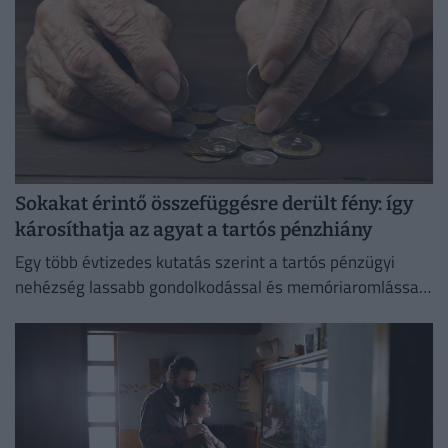
Sokakat érintő összefüggésre derült fény: így
károsíthatja az agyat a tartós pénzhiány
Egy több évtizedes kutatás szerint a tartós pénzügyi
nehézség lassabb gondolkodással és memóriaromlással
járhat.