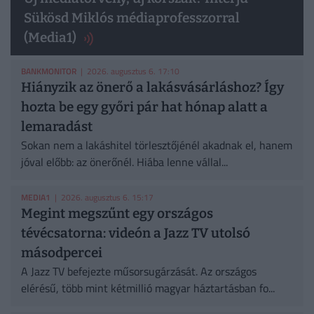
Sükösd Miklós médiaprofesszorral
(Media1)
BANKMONITOR
| 2026. augusztus 6. 17:10
Hiányzik az önerő a lakásvásárláshoz? Így
hozta be egy győri pár hat hónap alatt a
lemaradást
Sokan nem a lakáshitel törlesztőjénél akadnak el, hanem
jóval előbb: az önerőnél. Hiába lenne vállal...
MEDIA1
| 2026. augusztus 6. 15:17
Megint megszűnt egy országos
tévécsatorna: videón a Jazz TV utolsó
másodpercei
A Jazz TV befejezte műsorsugárzását. Az országos
elérésű, több mint kétmillió magyar háztartásban fo...