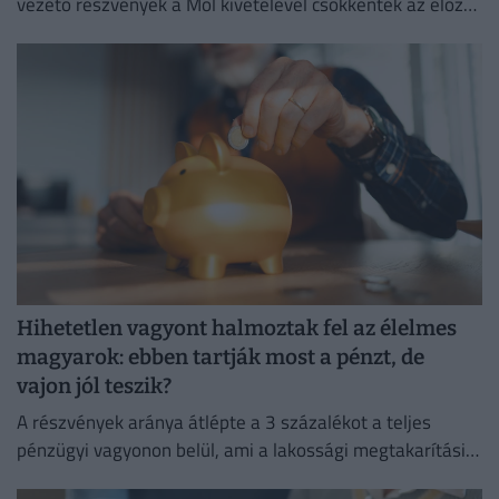
vezető részvények a Mol kivételével csökkentek az előző
napi záráshoz képest.
Hihetetlen vagyont halmoztak fel az élelmes
magyarok: ebben tartják most a pénzt, de
vajon jól teszik?
A részvények aránya átlépte a 3 százalékot a teljes
pénzügyi vagyonon belül, ami a lakossági megtakarítási
szokások átalakulását is jelzi.