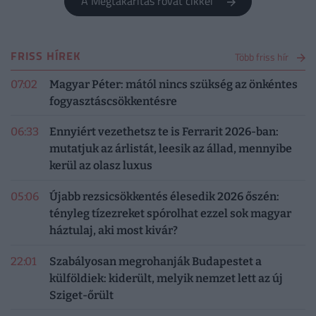
A Megtakarítás rovat cikkei
FRISS HÍREK
Több friss hír
07:02
Magyar Péter: mától nincs szükség az önkéntes
fogyasztáscsökkentésre
06:33
Ennyiért vezethetsz te is Ferrarit 2026-ban:
mutatjuk az árlistát, leesik az állad, mennyibe
kerül az olasz luxus
05:06
Újabb rezsicsökkentés élesedik 2026 őszén:
tényleg tízezreket spórolhat ezzel sok magyar
háztulaj, aki most kivár?
22:01
Szabályosan megrohanják Budapestet a
külföldiek: kiderült, melyik nemzet lett az új
Sziget-őrült