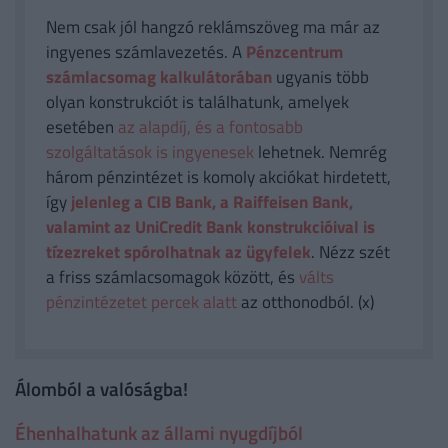
Nem csak jól hangzó reklámszöveg ma már az
ingyenes számlavezetés. A
Pénzcentrum
számlacsomag kalkulátorában
ugyanis több
olyan konstrukciót is találhatunk, amelyek
esetében
az alapdíj, és a fontosabb
szolgáltatások is ingyenesek
lehetnek. Nemrég
három pénzintézet is komoly akciókat hirdetett,
így
jelenleg a CIB Bank, a Raiffeisen Bank,
valamint az UniCredit Bank konstrukcióival is
tízezreket spórolhatnak az ügyfelek
. Nézz szét
a friss számlacsomagok között, és
válts
pénzintézetet percek alatt
az otthonodból. (x)
Álomból a valóságba!
Éhenhalhatunk az állami nyugdíjból