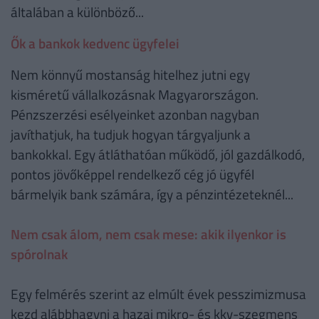
általában a különböző...
Ők a bankok kedvenc ügyfelei
Nem könnyű mostanság hitelhez jutni egy
kisméretű vállalkozásnak Magyarországon.
Pénzszerzési esélyeinket azonban nagyban
javíthatjuk, ha tudjuk hogyan tárgyaljunk a
bankokkal. Egy átláthatóan működő, jól gazdálkodó,
pontos jövőképpel rendelkező cég jó ügyfél
bármelyik bank számára, így a pénzintézeteknél...
Nem csak álom, nem csak mese: akik ilyenkor is
spórolnak
Egy felmérés szerint az elmúlt évek pesszimizmusa
kezd alábbhagyni a hazai mikro- és kkv-szegmens