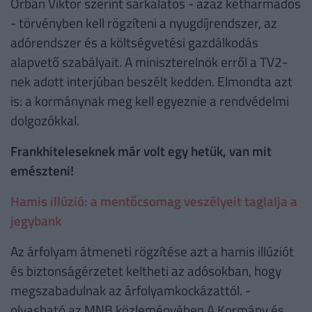
Orbán Viktor szerint sarkalatos - azaz kétharmados
- törvényben kell rögzíteni a nyugdíjrendszer, az
adórendszer és a költségvetési gazdálkodás
alapvető szabályait. A miniszterelnök erről a TV2-
nek adott interjúban beszélt kedden. Elmondta azt
is: a kormánynak meg kell egyeznie a rendvédelmi
dolgozókkal.
Frankhiteleseknek már volt egy hetük, van mit
emészteni!
Hamis illúzió: a mentőcsomag veszélyeit taglalja a
jegybank
Az árfolyam átmeneti rögzítése azt a hamis illúziót
és biztonságérzetet keltheti az adósokban, hogy
megszabadulnak az árfolyamkockázattól. -
olvasható az MNB közleményében.A Kormány és