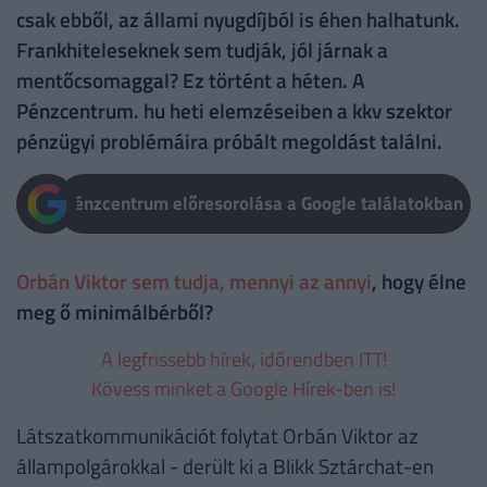
csak ebből, az állami nyugdíjból is éhen halhatunk.
Frankhiteleseknek sem tudják, jól járnak a
mentőcsomaggal? Ez történt a héten. A
Pénzcentrum. hu heti elemzéseiben a kkv szektor
pénzügyi problémáira próbált megoldást találni.
Pénzcentrum előresorolása a Google találatokban
Orbán Viktor sem tudja, mennyi az annyi
, hogy élne
meg ő minimálbérből?
A legfrissebb hírek, időrendben ITT!
Kövess minket a Google Hírek-ben is!
Látszatkommunikációt folytat Orbán Viktor az
állampolgárokkal - derült ki a Blikk Sztárchat-en