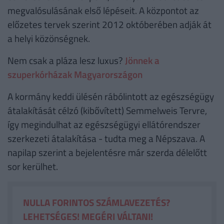
megvalósulásának első lépéseit. A központot az
előzetes tervek szerint 2012 októberében adják át
a helyi közönségnek.
Nem csak a pláza lesz luxus?
Jönnek a
szuperkórházak Magyarországon
A kormány keddi ülésén rábólintott az egészségügy
átalakítását célzó (kibővített) Semmelweis Tervre,
így megindulhat az egészségügyi ellátórendszer
szerkezeti átalakítása - tudta meg a Népszava. A
napilap szerint a bejelentésre már szerda délelőtt
sor kerülhet.
NULLA FORINTOS SZÁMLAVEZETÉS?
LEHETSÉGES! MEGÉRI VÁLTANI!