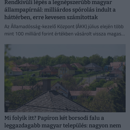
Rendkívüli lépés a legnépszerűbb magyar
állampapírnál: milliárdos spórolás indult a
háttérben, erre kevesen számítottak
Az Államadósság-kezelő Központ (ÁKK) július elején több
mint 100 milliárd forint értékben vásárolt vissza magas
kamatozású Fix Magyar Állampapírokat.
Mi folyik itt? Papíron két borsodi falu a
leggazdagabb magyar település: nagyon nem