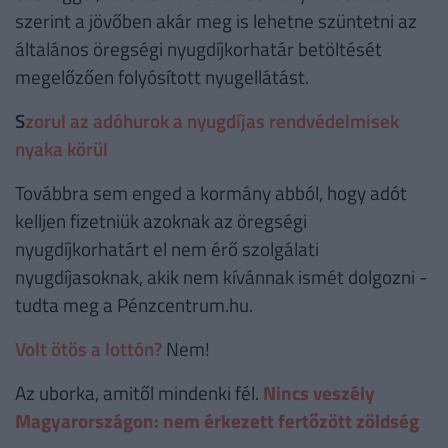
szerint a jövőben akár meg is lehetne szüntetni az
általános öregségi nyugdíjkorhatár betöltését
megelőzően folyósított nyugellátást.
S
zorul az adóhurok a nyugdíjas rendvédelmisek
nyaka körül
Továbbra sem enged a kormány abból, hogy adót
kelljen fizetniük azoknak az öregségi
nyugdíjkorhatárt el nem érő szolgálati
nyugdíjasoknak, akik nem kívánnak ismét dolgozni -
tudta meg a Pénzcentrum.hu.
Volt ötös a lottón?
Nem!
Az uborka, amitől mindenki fél.
Nincs veszély
Magyarországon: nem érkezett fertőzött zöldség