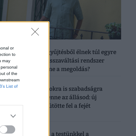
026. augusztus 6.
sonal or
50 forintos palackgyűjtésből élnek túl egyre
ection to
többen: tényleg a visszaváltási rendszer
ou may
 personal
megszüntetése lenne a megoldás?
out of the
 downstream
026. augusztus 5.
B’s List of
Így mehetsz hónapokra is szabadságra
anélkül, hogy rámenne az állásod: új
munkahelyi fogás ütötte fel a fejét
Magyarországon
026. augusztus 6.
Sokkoló, mit művel a testünkkel a