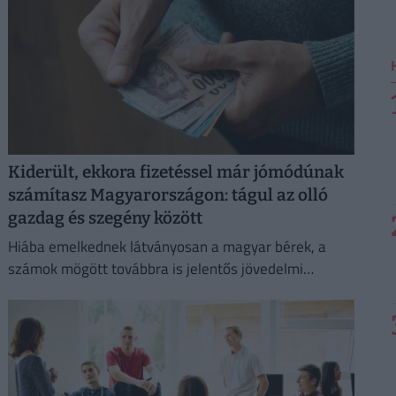
Kiderült, ekkora fizetéssel már jómódúnak
számítasz Magyarországon: tágul az olló
gazdag és szegény között
Hiába emelkednek látványosan a magyar bérek, a
számok mögött továbbra is jelentős jövedelmi
különbségek húzódnak meg.