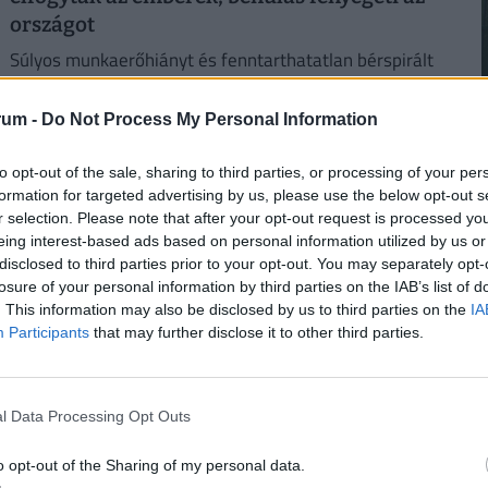
országot
Súlyos munkaerőhiányt és fenntarthatatlan bérspirált
okozott Oroszországban a háborús gazdálkodás.
rum -
Do Not Process My Personal Information
2
to opt-out of the sale, sharing to third parties, or processing of your per
formation for targeted advertising by us, please use the below opt-out s
r selection. Please note that after your opt-out request is processed y
eing interest-based ads based on personal information utilized by us or
disclosed to third parties prior to your opt-out. You may separately opt-
losure of your personal information by third parties on the IAB’s list of
2
. This information may also be disclosed by us to third parties on the
IA
Participants
that may further disclose it to other third parties.
Így próbálják túlélni a kegyetlen hőséget a
magyar melósok: ingyen sör és jégkrém jár
l Data Processing Opt Outs
a gyárakban
2
o opt-out of the Sharing of my personal data.
A kánikula elleni védekezést bonyolítja, hogy a