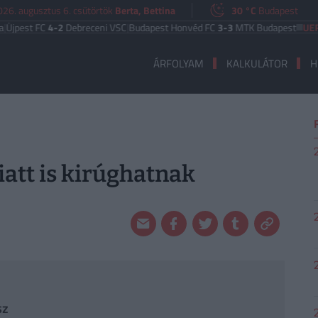
026. augusztus 6. csütörtök
Berta, Bettina
30 °C
Budapest
 FC
4-2
Debreceni VSC
|
Budapest Honvéd FC
3-3
MTK Budapest
UEFA EURÓP
ÁRFOLYAM
KALKULÁTOR
H
att is kirúghatnak
sz