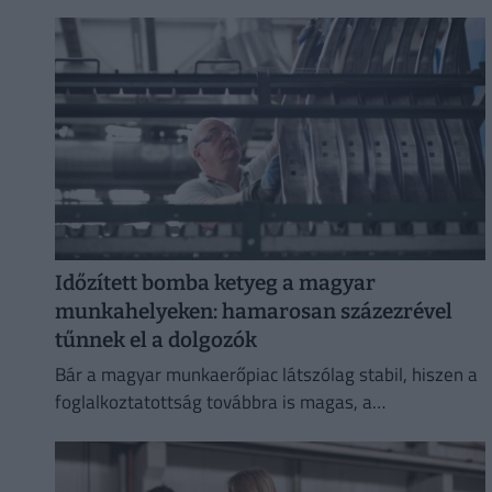
állíthatja.
Időzített bomba ketyeg a magyar
munkahelyeken: hamarosan százezrével
tűnnek el a dolgozók
Bár a magyar munkaerőpiac látszólag stabil, hiszen a
foglalkoztatottság továbbra is magas, a
munkanélküliség pedig nem emelkedik drámai
mértékben.