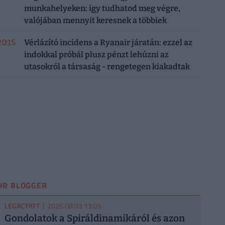
munkahelyeken: így tudhatod meg végre,
valójában mennyit keresnek a többiek
20:15
Vérlázító incidens a Ryanair járatán: ezzel az
indokkal próbál plusz pénzt lehúzni az
utasokról a társaság - rengetegen kiakadtak
HR BLOGGER
LEGACYKFT
| 2026.08.03 13:05
Gondolatok a Spiráldinamikáról és azon