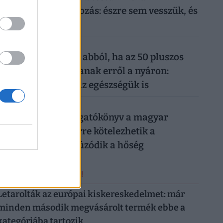
mindennapi mobilozás: észre sem vesszük, és
máris kész a baj
026. augusztus 6.
Komoly baj is lehet abból, ha az 50 pluszos
magyarok lemondanak erről a nyáron:
könnyen rámehet az egészségük is
026. augusztus 6.
Készül a válságforgatókönyv a magyar
munkahelyeken: erre kötelezhetik a
dolgozókat, ha elhúzódik a hőség
ERRŐL NE MARADJ LE!
Letarolták az európai kiskereskedelmet: már
minden második megvásárolt termék ebbe a
kategóriába tartozik