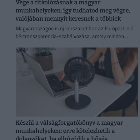
Vége a titkolózásnak a magyar
munkahelyeken: így tudhatod meg végre,
valójában mennyit keresnek a többiek
Magyarországon is új korszakot hoz az Európai Unió
bértranszparencia-szabályozása, amely minden
eddiginél átláthatóbbá teszi a vállalati javadalmazást:
Készül a válságforgatókönyv a magyar
munkahelyeken: erre kötelezhetik a
dolgozókat, ha elhúzódik a hőség