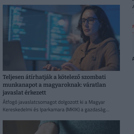
Teljesen átírhatják a kötelező szombati
munkanapot a magyaroknak: váratlan
javaslat érkezett
Átfogó javaslatcsomagot dolgozott ki a Magyar
Kereskedelmi és Iparkamara (MKIK) a gazdaság
működőképességének megőrzése és az
energiaválság kezelése érdekében.