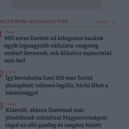
HRCENTRUM LEGOLVASOTTABB
Tovább
1
1 hete
900 ezres fizetést ad átlagosan hazánk
egyik legnagyobb vállalata: rengeteg
embert keresnek, sok álláshoz tapasztalat
sem kell
2
4 hete
Így kereshetsz havi 100 ezer forint
pluszpénzt: teljesen legális, bárki élhet a
lehetőséggel
3
7 napja
Kiderült, ekkora fizetéssel már
jómódúnak számítasz Magyarországon:
tágul az olló gazdag és szegény között