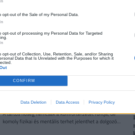
In
kormányzati elvárásokkal összhangban a cégeknek az
energiafogyasztásukat is mérsékelniük kell.
o opt-out of the Sale of my Personal Data.
In
2
to opt-out of processing my Personal Data for Targeted
ing.
In
o opt-out of Collection, Use, Retention, Sale, and/or Sharing
ersonal Data that Is Unrelated with the Purposes for which it
lected.
2
Out
CONFIRM
Kegyetlen hetek várnak a dolgozó
magyarokra: életveszélyes csapdát rejt ez az
Data Deletion
Data Access
Privacy Policy
időszak
A tartós hőség nemcsak a komfortérzetet rontja, de
komoly fizikai és mentális terhet jelenthet a dolgozók
számára.