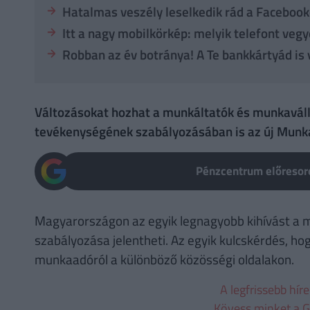
Hatalmas veszély leselkedik rád a Faceboo
Itt a nagy mobilkörkép: melyik telefont ve
Robban az év botránya! A Te bankkártyád is
Változásokat hozhat a munkáltatók és munkaválla
tevékenységének szabályozásában is az új Munka
Pénzcentrum előresoro
Magyarországon az egyik legnagyobb kihívást a 
szabályozása jelentheti. Az egyik kulcskérdés, ho
munkaadóról a különböző közösségi oldalakon.
A legfrissebb hír
Kövess minket a G