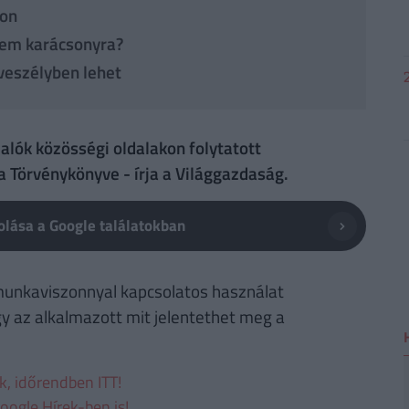
kon
gyem karácsonyra?
 veszélyben lehet
lók közösségi oldalakon folytatott
 Törvénykönyve - írja a Világgazdaság.
lása a Google találatokban
munkaviszonnyal kapcsolatos használat
gy az alkalmazott mit jelentethet meg a
ek, időrendben ITT!
oogle Hírek-ben is!