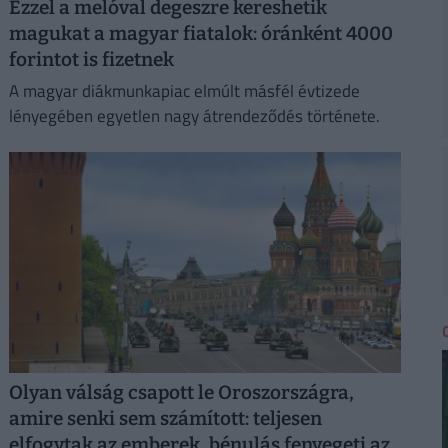
Ezzel a melóval degeszre kereshetik
magukat a magyar fiatalok: óránként 4000
forintot is fizetnek
A magyar diákmunkapiac elmúlt másfél évtizede
lényegében egyetlen nagy átrendeződés története.
Olyan válság csapott le Oroszországra,
amire senki sem számított: teljesen
elfogytak az emberek, bénulás fenyegeti az