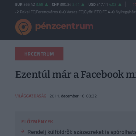
EUR
365.42
3.68
CHF
390.34
2.44
USD
317.11
4.03
2
-2
Paksi FC
|
Ferencváros
0-0
Vasas FC
|
Győri ETO FC
4-0
Nyíregyháza
|
Újpest
HRCENTRUM
Ezentúl már a Facebook mi
VILÁGGAZDASÁG
2011. december 16. 08:32
ELŐZMÉNYEK
Rendelj külföldről: százezreket is spórolhat