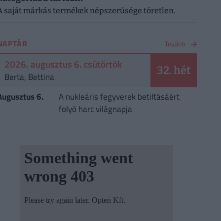
A saját márkás termékek népszerűsége töretlen.
NAPTÁR
Tovább
2026. augusztus 6. csütörtök
32. hét
Berta, Bettina
Augusztus 6.
A nukleáris fegyverek betiltásáért
folyó harc világnapja