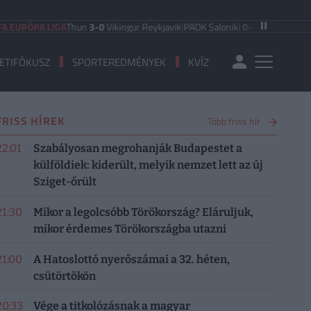
A LIGA
Thun
3-0
Vikingur Reykjavik
|
PAOK Saloniki
0-1
Anderlecht
|
FC Hradec
ETIFÓKUSZ
SPORTEREDMÉNYEK
KVÍZ
FRISS HÍREK
Több friss hír
22:01
Szabályosan megrohanják Budapestet a
külföldiek: kiderült, melyik nemzet lett az új
Sziget-őrült
21:30
Mikor a legolcsóbb Törökország? Eláruljuk,
mikor érdemes Törökországba utazni
21:00
A Hatoslottó nyerőszámai a 32. héten,
csütörtökön
20:33
Vége a titkolózásnak a magyar