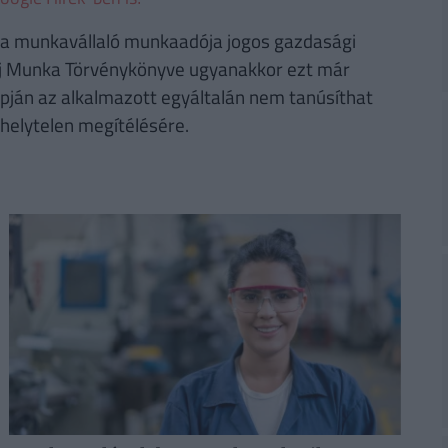
y a munkavállaló munkaadója jogos gazdasági
 új Munka Törvénykönyve ugyanakkor ezt már
alapján az alkalmazott egyáltalán nem tanúsíthat
helytelen megítélésére.