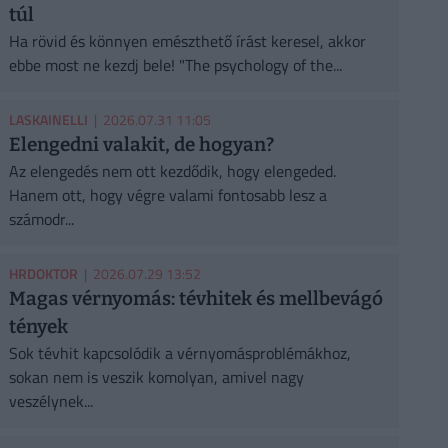
túl
Ha rövid és könnyen emészthető írást keresel, akkor
ebbe most ne kezdj bele! "The psychology of the...
LASKAINELLI
| 2026.07.31 11:05
Elengedni valakit, de hogyan?
Az elengedés nem ott kezdődik, hogy elengeded.
Hanem ott, hogy végre valami fontosabb lesz a
számodr...
HRDOKTOR
| 2026.07.29 13:52
Magas vérnyomás: tévhitek és mellbevágó
tények
Sok tévhit kapcsolódik a vérnyomásproblémákhoz,
sokan nem is veszik komolyan, amivel nagy
veszélynek...