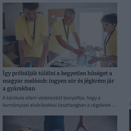
Így próbálják túlélni a kegyetlen hőséget a
magyar melósok: ingyen sör és jégkrém jár
a gyárakban
A kánikula elleni védekezést bonyolítja, hogy a
kormányzati elvárásokkal összhangban a cégeknek az
energiafogyasztásukat is mérsékelniük kell.