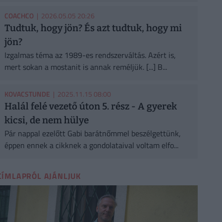
COACHCO
| 2026.05.05 20:26
Tudtuk, hogy jön? És azt tudtuk, hogy mi
jön?
Izgalmas téma az 1989-es rendszerváltás. Azért is,
mert sokan a mostanit is annak reméljük. [...] B...
KOVACSTUNDE
| 2025.11.15 08:00
Halál felé vezető úton 5. rész - A gyerek
kicsi, de nem hülye
Pár nappal ezelőtt Gabi barátnőmmel beszélgettünk,
éppen ennek a cikknek a gondolataival voltam elfo...
CÍMLAPRÓL AJÁNLJUK