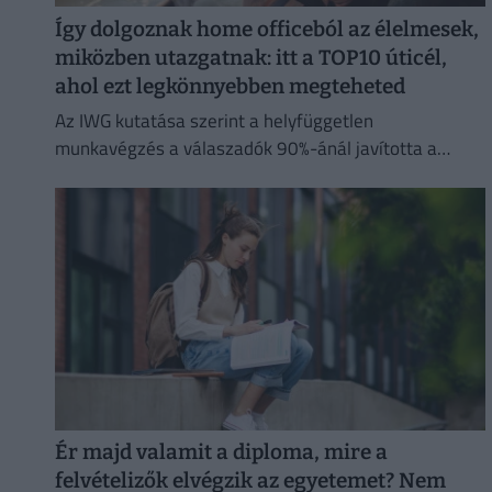
Így dolgoznak home officeból az élelmesek,
miközben utazgatnak: itt a TOP10 úticél,
ahol ezt legkönnyebben megteheted
Az IWG kutatása szerint a helyfüggetlen
munkavégzés a válaszadók 90%-ánál javította a
munka és a magánélet egyensúlyát, míg 80%-uk
produktívabbnak érzi magát.
Ér majd valamit a diploma, mire a
felvételizők elvégzik az egyetemet? Nem