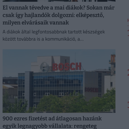
El vannak tévedve a mai diákok? Sokan már
csak így hajlandók dolgozni: elképesztő,
milyen elvárásaik vannak
A diákok által legfontosabbnak tartott készségek
között továbbra is a kommunikáció, a
problémamegoldás és a kritikus gondolkodás vezet.
900 ezres fizetést ad átlagosan hazánk
egyik legnagyobb vállalata: rengeteg