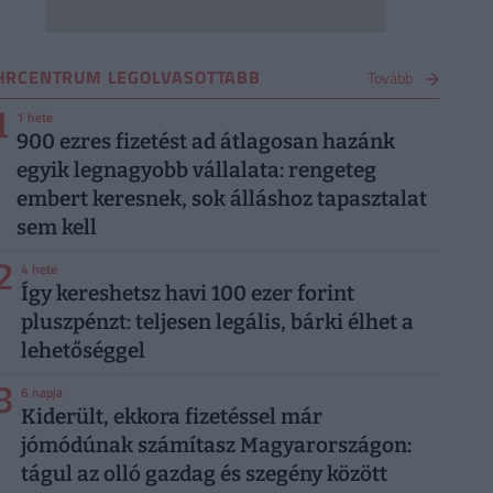
HRCENTRUM LEGOLVASOTTABB
Tovább
1
1 hete
900 ezres fizetést ad átlagosan hazánk
egyik legnagyobb vállalata: rengeteg
embert keresnek, sok álláshoz tapasztalat
sem kell
2
4 hete
Így kereshetsz havi 100 ezer forint
pluszpénzt: teljesen legális, bárki élhet a
lehetőséggel
3
6 napja
Kiderült, ekkora fizetéssel már
jómódúnak számítasz Magyarországon:
tágul az olló gazdag és szegény között