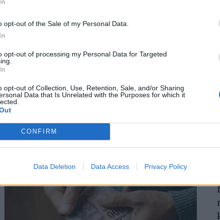
In
o opt-out of the Sale of my Personal Data.
In
2
to opt-out of processing my Personal Data for Targeted
ing.
In
Teljesen átírhatják a kötelező szombati
munkanapot a magyaroknak: váratlan
o opt-out of Collection, Use, Retention, Sale, and/or Sharing
ersonal Data that Is Unrelated with the Purposes for which it
javaslat érkezett
2
lected.
Out
Átfogó javaslatcsomagot dolgozott ki a Magyar
Kereskedelmi és Iparkamara (MKIK) a gazdaság
CONFIRM
működőképességének megőrzése és az
energiaválság kezelése érdekében.
Data Deletion
Data Access
Privacy Policy