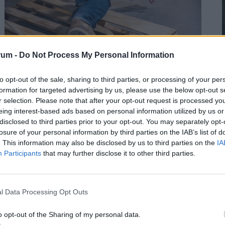
rum -
Do Not Process My Personal Information
to opt-out of the sale, sharing to third parties, or processing of your per
2
formation for targeted advertising by us, please use the below opt-out s
Kegyetlen hetek várnak a dolgozó
r selection. Please note that after your opt-out request is processed y
magyarokra: életveszélyes csapdát rejt ez az
eing interest-based ads based on personal information utilized by us or
időszak
disclosed to third parties prior to your opt-out. You may separately opt-
losure of your personal information by third parties on the IAB’s list of
A tartós hőség nemcsak a komfortérzetet rontja, de
. This information may also be disclosed by us to third parties on the
IA
2
komoly fizikai és mentális terhet jelenthet a dolgozók
Participants
that may further disclose it to other third parties.
számára.
l Data Processing Opt Outs
o opt-out of the Sharing of my personal data.
2