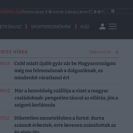
IGA
Ferencváros
1-0
Gornik Zabrze
|
Larne FC
0-0
FC Iberia 1999
|
Shamrock R
ETIFÓKUSZ
SPORTEREDMÉNYEK
KVÍZ
FRISS HÍREK
Több friss hír
08:14
Csőd miatt újabb gyár zár be Magyarországon:
még ma felmondanak a dolgozóknak, ez
mindenkit váratlanul ért
08:02
Már a honvédség szállítja a vizet a magyar
családoknak: pengeélen táncol az ellátás, jön a
szigorú korlátozás
07:52
Hihetetlen menetelésben a forint: durva
számok érkeztek, erre kevesen számítottak az
év eleje óta