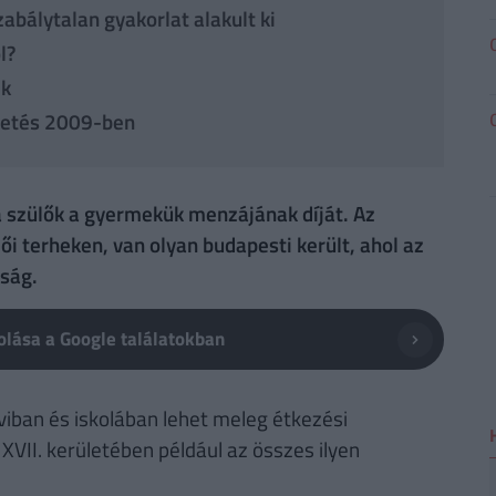
abálytalan gyakorlat alakult ki
l?
ek
izetés 2009-ben
a szülők a gyermekük menzájának díját. Az
i terheken, van olyan budapesti került, ahol az
aság.
lása a Google találatokban
iban és iskolában lehet meleg étkezési
XVII. kerületében például az összes ilyen