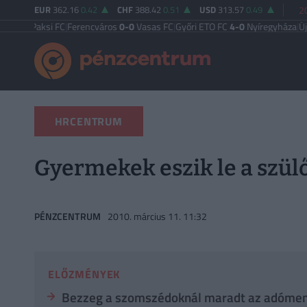
EUR
362.16
0.42
CHF
388.42
0.51
USD
313.57
0.49
2
ksi FC
|
Ferencváros
0-0
Vasas FC
|
Győri ETO FC
4-0
Nyíregyháza
|
Újpest FC
4
HRCENTRUM
Gyermekek eszik le a szülő
PÉNZCENTRUM
2010. március 11. 11:32
ELŐZMÉNYEK
Bezzeg a szomszédoknál maradt az adóment