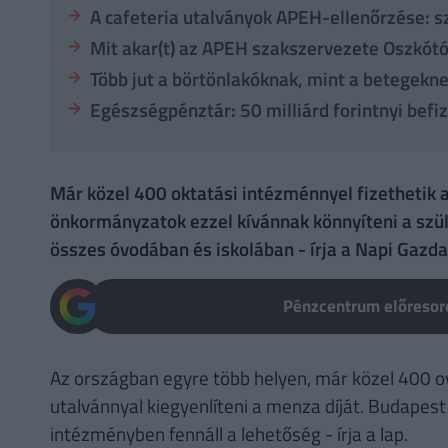
A cafeteria utalványok APEH-ellenőrzése: sz
Mit akar(t) az APEH szakszervezete Oszkótó
Több jut a börtönlakóknak, mint a betegekn
Egészségpénztár: 50 milliárd forintnyi bef
Már közel 400 oktatási intézménnyel fizethetik 
önkormányzatok ezzel kívánnak könnyíteni a szülő
összes óvodában és iskolában - írja a Napi Gazd
Pénzcentrum előresoro
Az országban egyre több helyen, már közel 400 ov
utalvánnyal kiegyenlíteni a menza díját. Budapest 
intézményben fennáll a lehetőség - írja a lap.