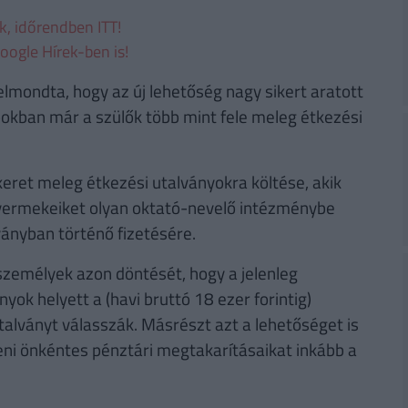
ek, időrendben ITT!
oogle Hírek-ben is!
lmondta, hogy az új lehetőség nagy sikert aratott
okban már a szülők több mint fele meleg étkezési
keret meleg étkezési utalványokra költése, akik
yermekeiket olyan oktató-nevelő intézménybe
ványban történő fizetésére.
személyek azon döntését, hogy a jelenleg
ok helyett a (havi bruttó 18 ezer forintig)
alványt válasszák. Másrészt azt a lehetőséget is
beni önkéntes pénztári megtakarításaikat inkább a