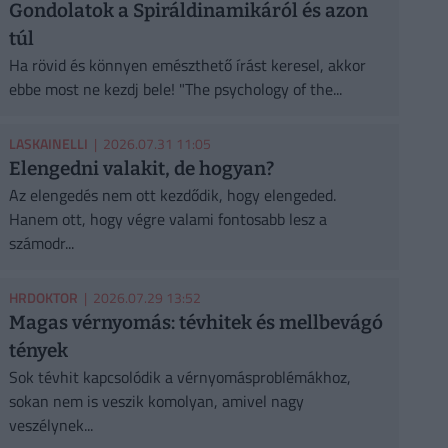
Gondolatok a Spiráldinamikáról és azon
túl
Ha rövid és könnyen emészthető írást keresel, akkor
ebbe most ne kezdj bele! "The psychology of the...
LASKAINELLI
| 2026.07.31 11:05
Elengedni valakit, de hogyan?
Az elengedés nem ott kezdődik, hogy elengeded.
Hanem ott, hogy végre valami fontosabb lesz a
számodr...
HRDOKTOR
| 2026.07.29 13:52
Magas vérnyomás: tévhitek és mellbevágó
tények
Sok tévhit kapcsolódik a vérnyomásproblémákhoz,
sokan nem is veszik komolyan, amivel nagy
veszélynek...