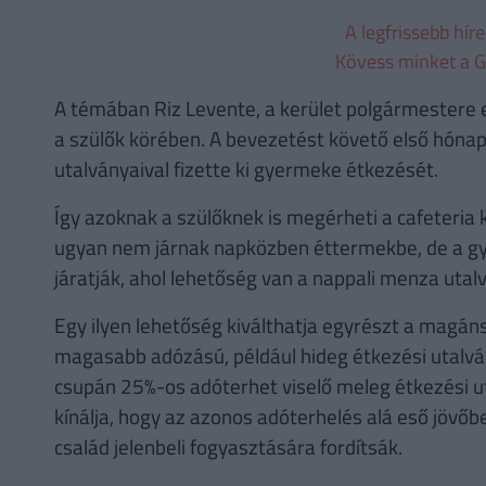
A legfrissebb hír
Kövess minket a G
A témában Riz Levente, a kerület polgármestere e
a szülők körében. A bevezetést követő első hónap
utalványaival fizette ki gyermeke étkezését.
Így azoknak a szülőknek is megérheti a cafeteria 
ugyan nem járnak napközben éttermekbe, de a g
járatják, ahol lehetőség van a nappali menza utal
Egy ilyen lehetőség kiválthatja egyrészt a magán
magasabb adózású, például hideg étkezési utalvány
csupán 25%-os adóterhet viselő meleg étkezési ut
kínálja, hogy az azonos adóterhelés alá eső jövő
család jelenbeli fogyasztására fordítsák.