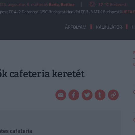
026. augusztus 6. csütörtök
Berta, Bettina
37 °C
Budapest
-2
Debreceni VSC
|
Budapest Honvéd FC
3-3
MTK Budapest
UEFA EURÓPA L
ÁRFOLYAM
KALKULÁTOR
H
k cafeteria keretét
es cafeteria