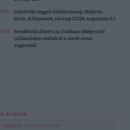
07:45
Csütörtök reggeli túlélőcsomag: időjárás,
hírek, árfolyamok, névnap (2026. augusztus 6.)
07:33
Rendkívüli döntés az Unióban: elképesztő
milliárdokat utaltak ki a zárolt orosz
vagyonból
HR BLOGGER
LEGACYKFT
| 2026.08.03 13:05