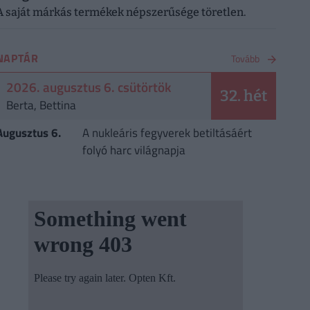
A saját márkás termékek népszerűsége töretlen.
NAPTÁR
Tovább
2026. augusztus 6. csütörtök
32. hét
Berta, Bettina
Augusztus 6.
A nukleáris fegyverek betiltásáért
folyó harc világnapja