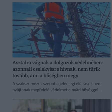
Asztalra vágnak a dolgozók védelmében:
azonnali cselekvésre hívnak, nem tűrik
tovább, ami a hőségben megy
A szakszervezet szerint a jelenlegi előírások nem
nyújtanak megfelelő védelmet a nyári hőséggel
szemben, ezért aláírásgyűjtést indítottak a dolgozók
egészségének védelmében.