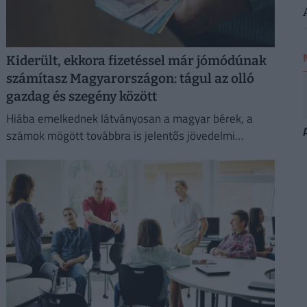
Kiderült, ekkora fizetéssel már jómódúnak
számítasz Magyarországon: tágul az olló
gazdag és szegény között
Hiába emelkednek látványosan a magyar bérek, a
számok mögött továbbra is jelentős jövedelmi
különbségek húzódnak meg.