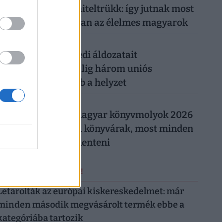
Működik a legális hiteltrükk: így jutnak most
milliókhoz olcsóbban az élelmes magyarok
026. augusztus 5.
Csendes gyilkos szedi áldozatait
Magyarországon: alig három uniós
országban rosszabb a helyzet
026. augusztus 5.
Így trükköznek a magyar könyvmolyok 2026
nyarán: elszálltak a könyvárak, most minden
forintot meg kell menteni
ERRŐL NE MARADJ LE!
Letarolták az európai kiskereskedelmet: már
minden második megvásárolt termék ebbe a
kategóriába tartozik