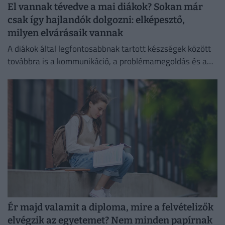
El vannak tévedve a mai diákok? Sokan már
csak így hajlandók dolgozni: elképesztő,
milyen elvárásaik vannak
A diákok által legfontosabbnak tartott készségek között
továbbra is a kommunikáció, a problémamegoldás és a
kritikus gondolkodás vezet.
Ér majd valamit a diploma, mire a felvételizők
elvégzik az egyetemet? Nem minden papírnak