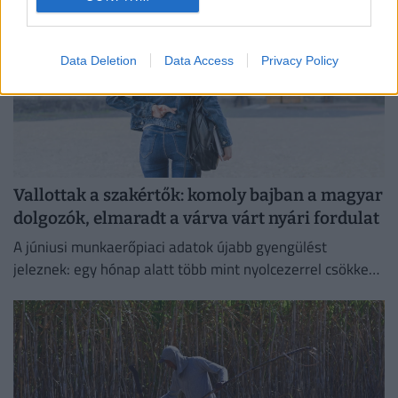
Data Deletion
Data Access
Privacy Policy
Vallottak a szakértők: komoly bajban a magyar
dolgozók, elmaradt a várva várt nyári fordulat
A júniusi munkaerőpiaci adatok újabb gyengülést
jeleznek: egy hónap alatt több mint nyolcezerrel csökkent
a foglalkoztatottak száma.