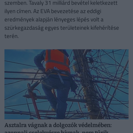
szemben. Tavaly 31 milliárd bevétel keletkezett
ilyen címen. Az EVA bevezetése az eddigi
eredmények alapján lényeges lépés volt a
szürkegazdaság egyes területeinek kifehérítése
terén.
Asztalra vágnak a dolgozók védelmében:
azonnali cselekvésre hívnak, nem tűrik