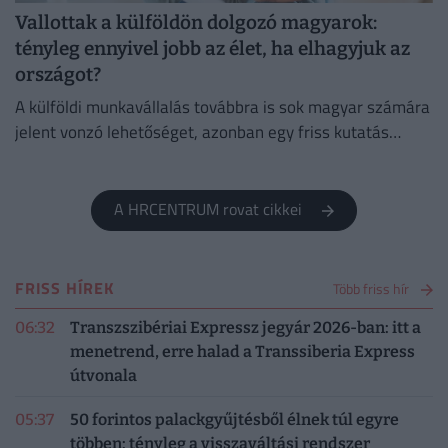
Vallottak a külföldön dolgozó magyarok:
tényleg ennyivel jobb az élet, ha elhagyjuk az
országot?
A külföldi munkavállalás továbbra is sok magyar számára
jelent vonzó lehetőséget, azonban egy friss kutatás
szerint már nem kizárólag a magasabb fizetés motiválja
őket.
A HRCENTRUM rovat cikkei
FRISS HÍREK
Több friss hír
06:32
Transzszibériai Expressz jegyár 2026-ban: itt a
menetrend, erre halad a Transsiberia Express
útvonala
05:37
50 forintos palackgyűjtésből élnek túl egyre
többen: tényleg a visszaváltási rendszer