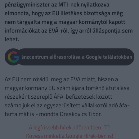
pénzügyminiszter az MTI-nek nyilatkozva
elmondta, hogy az EU illetékes bizottsága még
nem tárgyalta meg a magyar kormánytól kapott
információkat az EVÁ-ról, így arról álláspontja sem
lehet.
Pénzcentrum előresorolása a Google találatokban
Az EU nem rövidül meg az EVA miatt, hiszen a
magyar kormány EU számlájára történő átutalása
részeként szereplő ÁFA-befizetések között
számoljuk el az egyszerűsített vállalkozói adó áfa-
tartalmát is - mondta Draskovics Tibor.
A legfrissebb hírek, időrendben ITT!
Kövess minket a Google Hírek-ben is!