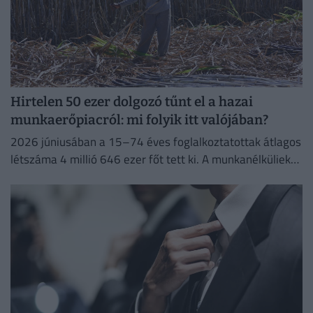
Hirtelen 50 ezer dolgozó tűnt el a hazai
munkaerőpiacról: mi folyik itt valójában?
2026 júniusában a 15–74 éves foglalkoztatottak átlagos
létszáma 4 millió 646 ezer főt tett ki. A munkanélküliek
száma 214 ezer fő, a munkanélküliségi ráta 4,4%...