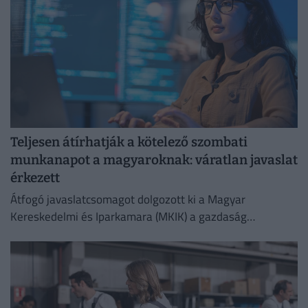
Teljesen átírhatják a kötelező szombati
munkanapot a magyaroknak: váratlan javaslat
érkezett
Átfogó javaslatcsomagot dolgozott ki a Magyar
Kereskedelmi és Iparkamara (MKIK) a gazdaság
működőképességének megőrzése és az energiaválság
kezelése érdekében.