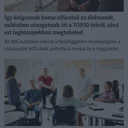
Így dolgoznak home officeból az élelmesek,
miközben utazgatnak: itt a TOP10 úticél, ahol
ezt legkönnyebben megteheted
Az IWG kutatása szerint a helyfüggetlen munkavégzés a
válaszadók 90%-ánál javította a munka és a magánélet
egyensúlyát, míg 80%-uk produktívabbnak érzi magát.