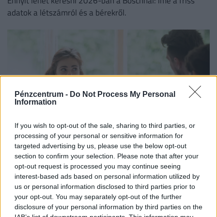
Ennyit lehet keresni 2026-ban a Boschnál: íme a friss
adatok a létszámról és a bérekről.
Pénzcentrum -
Do Not Process My Personal
Information
If you wish to opt-out of the sale, sharing to third parties, or
processing of your personal or sensitive information for
targeted advertising by us, please use the below opt-out
Ezekkel a diplomákkal már kezdőként is nettó
section to confirm your selection. Please note that after your
félmilliót fizetnek: itt tarolnak most a fiatalok
opt-out request is processed you may continue seeing
interest-based ads based on personal information utilized by
Magyarországon
us or personal information disclosed to third parties prior to
A mérnöki, egészségügyi és gyártási szektorokban
your opt-out. You may separately opt-out of the further
komoly szakemberhiánnyal küzdenek a vállalatok.
disclosure of your personal information by third parties on the
IAB’s list of downstream participants. This information may