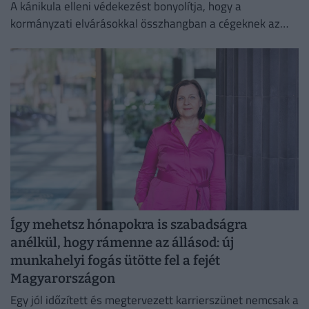
A kánikula elleni védekezést bonyolítja, hogy a
kormányzati elvárásokkal összhangban a cégeknek az
energiafogyasztásukat is mérsékelniük kell.
Így mehetsz hónapokra is szabadságra
anélkül, hogy rámenne az állásod: új
munkahelyi fogás ütötte fel a fejét
Magyarországon
Egy jól időzített és megtervezett karrierszünet nemcsak a