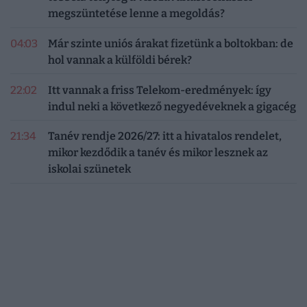
megszüntetése lenne a megoldás?
04:03
Már szinte uniós árakat fizetünk a boltokban: de
hol vannak a külföldi bérek?
22:02
Itt vannak a friss Telekom-eredmények: így
indul neki a következő negyedéveknek a gigacég
21:34
Tanév rendje 2026/27: itt a hivatalos rendelet,
mikor kezdődik a tanév és mikor lesznek az
iskolai szünetek