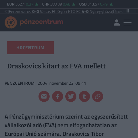
EUR
362.1
0.37
CHF
388.39
0.48
USD
313.57
0.49
ncváros
0-0
Vasas FC
|
Győri ETO FC
4-0
Nyíregyháza
|
Újpest FC
4-2
Debrecen
HRCENTRUM
Draskovics kitart az EVA mellett
PÉNZCENTRUM
2004. november 22. 09:41
A Pénzügyminisztérium szerint az egyszerűsített
vállalkozói adó (EVA) nem elfogadhatatlan az
Európai Unió számára. Draskovics Tibor