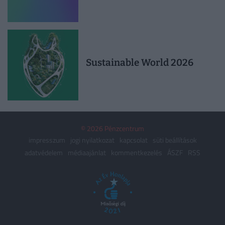
Sustainable World 2026
© 2026 Pénzcentrum
impresszum
jogi nyilatkozat
kapcsolat
süti beállítások
adatvédelem
médiaajánlat
kommentkezelés
ÁSZF
RSS