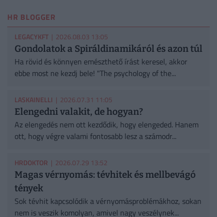
HR BLOGGER
LEGACYKFT
| 2026.08.03 13:05
Gondolatok a Spiráldinamikáról és azon túl
Ha rövid és könnyen emészthető írást keresel, akkor
ebbe most ne kezdj bele! "The psychology of the...
LASKAINELLI
| 2026.07.31 11:05
Elengedni valakit, de hogyan?
Az elengedés nem ott kezdődik, hogy elengeded. Hanem
ott, hogy végre valami fontosabb lesz a számodr...
HRDOKTOR
| 2026.07.29 13:52
Magas vérnyomás: tévhitek és mellbevágó
tények
Sok tévhit kapcsolódik a vérnyomásproblémákhoz, sokan
nem is veszik komolyan, amivel nagy veszélynek...