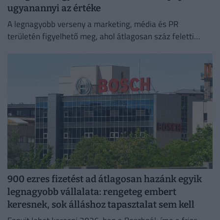
ugyanannyi az értéke
A legnagyobb verseny a marketing, média és PR
területén figyelhető meg, ahol átlagosan száz feletti
jelentkező juthat egy pályakezdő állásra.
900 ezres fizetést ad átlagosan hazánk egyik
legnagyobb vállalata: rengeteg embert
keresnek, sok álláshoz tapasztalat sem kell