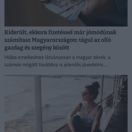
Kiderült, ekkora fizetéssel már jómódúnak
számítasz Magyarországon: tágul az olló
gazdag és szegény között
Hiába emelkednek látványosan a magyar bérek, a
számok mögött továbbra is jelentős jövedelmi
különbségek húzódnak meg.