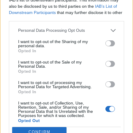
also be disclosed by us to third parties on the
IAB’s List of
Downstream Participants
that may further disclose it to other
third parties.
Personal Data Processing Opt Outs
I want to opt-out of the Sharing of my
personal data.
Opted In
I want to opt-out of the Sale of my
Personal Data.
Opted In
Forr a levegő a magyar autóipari óriásnál:
I want to opt-out of processing my
azonnal leállhat a munka Pécsen és
Personal Data for Targeted Advertising.
Opted In
Fehérváron
I want to opt-out of Collection, Use,
A Hanon Systems dolgozói készek a határozatlan idejű
Retention, Sale, and/or Sharing of my
sztrájkra, ugyanakkor továbbra is nyitottak a
Personal Data that Is Unrelated with the
Purposes for which it was collected.
megállapodásra.
Opted Out
CONFIRM