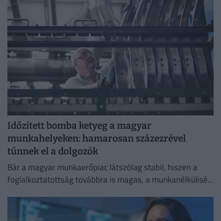
Időzített bomba ketyeg a magyar
munkahelyeken: hamarosan százezrével
tűnnek el a dolgozók
Bár a magyar munkaerőpiac látszólag stabil, hiszen a
foglalkoztatottság továbbra is magas, a munkanélküliség
pedig nem emelkedik drámai mértékben.