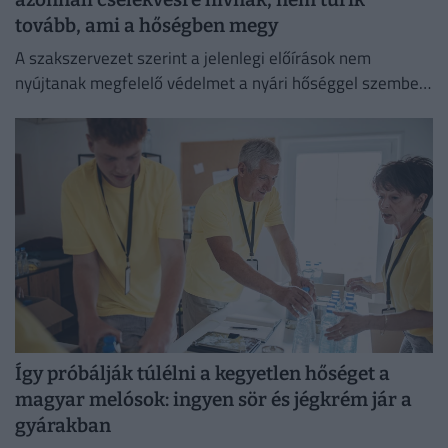
tovább, ami a hőségben megy
A szakszervezet szerint a jelenlegi előírások nem
nyújtanak megfelelő védelmet a nyári hőséggel szemben,
ezért aláírásgyűjtést indítottak a dolgozók egészségének
védelmében.
Így próbálják túlélni a kegyetlen hőséget a
magyar melósok: ingyen sör és jégkrém jár a
gyárakban