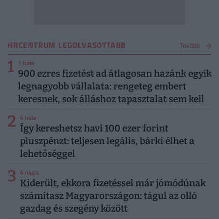
HRCENTRUM LEGOLVASOTTABB
Tovább
1
1 hete
900 ezres fizetést ad átlagosan hazánk egyik
legnagyobb vállalata: rengeteg embert
keresnek, sok álláshoz tapasztalat sem kell
2
4 hete
Így kereshetsz havi 100 ezer forint
pluszpénzt: teljesen legális, bárki élhet a
lehetőséggel
3
6 napja
Kiderült, ekkora fizetéssel már jómódúnak
számítasz Magyarországon: tágul az olló
gazdag és szegény között