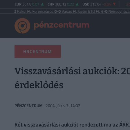
EUR
361.8
0.07
CHF
388.12
0.22
USD
313.04
-0.04
20
2
Paksi FC
|
Ferencváros
0-0
Vasas FC
|
Győri ETO FC
4-0
Nyíregyháza
|
Újpest 
HRCENTRUM
Visszavásárlási aukciók: 2
érdeklődés
PÉNZCENTRUM
2004. július 7. 14:02
Két visszavásárlási aukciót rendezett ma az ÁKK