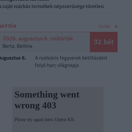
A saját márkás termékek népszerűsége töretlen.
NAPTÁR
Tovább
2026. augusztus 6. csütörtök
32. hét
Berta, Bettina
Augusztus 6.
A nukleáris fegyverek betiltásáért
folyó harc világnapja