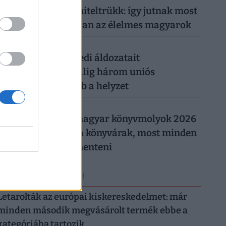
Működik a legális hiteltrükk: így jutnak most
milliókhoz olcsóbban az élelmes magyarok
026. augusztus 5.
Csendes gyilkos szedi áldozatait
Magyarországon: alig három uniós
országban rosszabb a helyzet
026. augusztus 5.
Így trükköznek a magyar könyvmolyok 2026
nyarán: elszálltak a könyvárak, most minden
forintot meg kell menteni
ERRŐL NE MARADJ LE!
Letarolták az európai kiskereskedelmet: már
minden második megvásárolt termék ebbe a
kategóriába tartozik