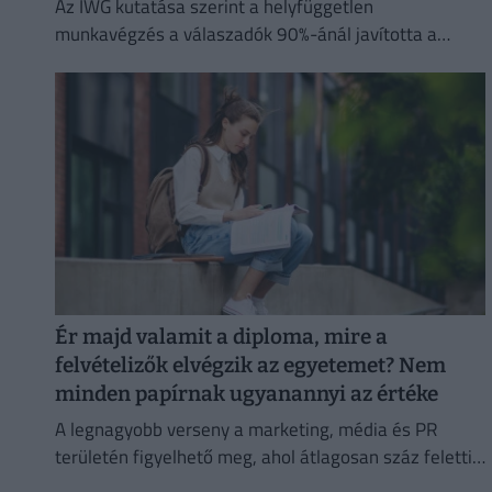
Az IWG kutatása szerint a helyfüggetlen
munkavégzés a válaszadók 90%-ánál javította a
munka és a magánélet egyensúlyát, míg 80%-uk
produktívabbnak érzi magát.
Ér majd valamit a diploma, mire a
felvételizők elvégzik az egyetemet? Nem
minden papírnak ugyanannyi az értéke
A legnagyobb verseny a marketing, média és PR
területén figyelhető meg, ahol átlagosan száz feletti
jelentkező juthat egy pályakezdő állásra.