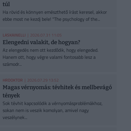
túl
Ha rövid és könnyen emészthető írást keresel, akkor
ebbe most ne kezdj bele! "The psychology of the...
LASKAINELLI
| 2026.07.31 11:05
Elengedni valakit, de hogyan?
Az elengedés nem ott kezdődik, hogy elengeded.
Hanem ott, hogy végre valami fontosabb lesz a
számodr...
HRDOKTOR
| 2026.07.29 13:52
Magas vérnyomás: tévhitek és mellbevágó
tények
Sok tévhit kapcsolódik a vérnyomásproblémákhoz,
sokan nem is veszik komolyan, amivel nagy
veszélynek...