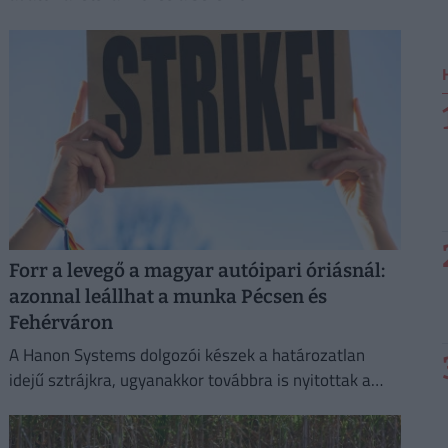
Forr a levegő a magyar autóipari óriásnál:
azonnal leállhat a munka Pécsen és
Fehérváron
A Hanon Systems dolgozói készek a határozatlan
idejű sztrájkra, ugyanakkor továbbra is nyitottak a
megállapodásra.