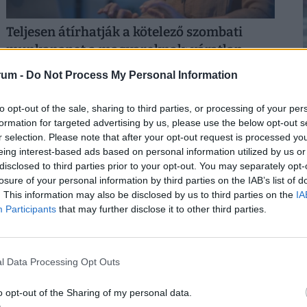
Teljesen átírhatják a kötelező szombati
munkanapot a magyaroknak: váratlan
javaslat érkezett
rum -
Do Not Process My Personal Information
Átfogó javaslatcsomagot dolgozott ki a Magyar
2
Kereskedelmi és Iparkamara (MKIK) a gazdaság
to opt-out of the sale, sharing to third parties, or processing of your per
működőképességének megőrzése és az
formation for targeted advertising by us, please use the below opt-out s
r selection. Please note that after your opt-out request is processed y
energiaválság kezelése érdekében.
eing interest-based ads based on personal information utilized by us or
disclosed to third parties prior to your opt-out. You may separately opt-
losure of your personal information by third parties on the IAB’s list of
. This information may also be disclosed by us to third parties on the
IA
2
Participants
that may further disclose it to other third parties.
l Data Processing Opt Outs
o opt-out of the Sharing of my personal data.
Kiderült, ekkora fizetéssel már jómódúnak
2