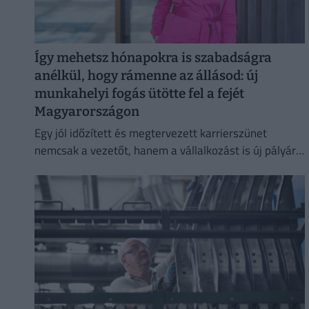
Így mehetsz hónapokra is szabadságra
anélkül, hogy rámenne az állásod: új
munkahelyi fogás ütötte fel a fejét
Magyarországon
Egy jól időzített és megtervezett karrierszünet
nemcsak a vezetőt, hanem a vállalkozást is új pályára
állíthatja.