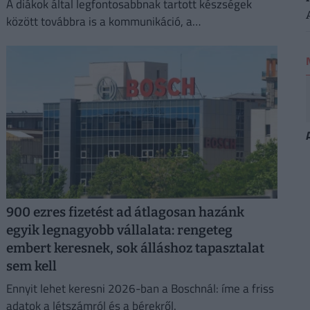
A diákok által legfontosabbnak tartott készségek
között továbbra is a kommunikáció, a
problémamegoldás és a kritikus gondolkodás vezet.
900 ezres fizetést ad átlagosan hazánk
egyik legnagyobb vállalata: rengeteg
embert keresnek, sok álláshoz tapasztalat
sem kell
Ennyit lehet keresni 2026-ban a Boschnál: íme a friss
adatok a létszámról és a bérekről.