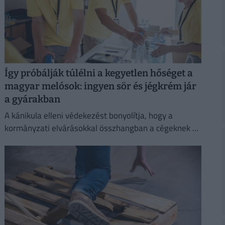
Így próbálják túlélni a kegyetlen hőséget a
magyar melósok: ingyen sör és jégkrém jár
a gyárakban
A kánikula elleni védekezést bonyolítja, hogy a
kormányzati elvárásokkal összhangban a cégeknek az
energiafogyasztásukat is mérsékelniük kell.