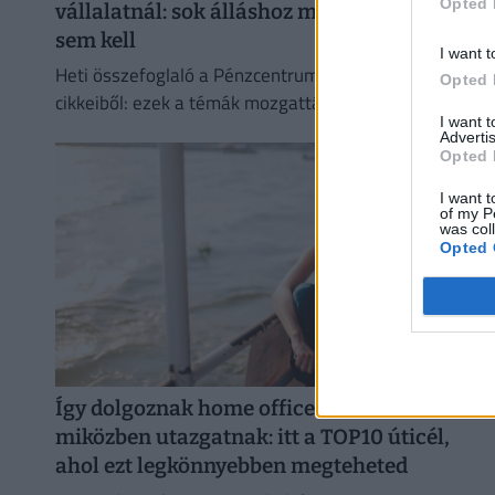
Opted 
vállalatnál: sok álláshoz még tapasztalat
sem kell
I want t
Heti összefoglaló a Pénzcentrum legolvasottabb
Opted 
cikkeiből: ezek a témák mozgatták meg leginkább az
I want 
olvasókat.
Advertis
Opted 
I want t
of my P
was col
Opted 
Így dolgoznak home officeból az élelmesek,
miközben utazgatnak: itt a TOP10 úticél,
ahol ezt legkönnyebben megteheted