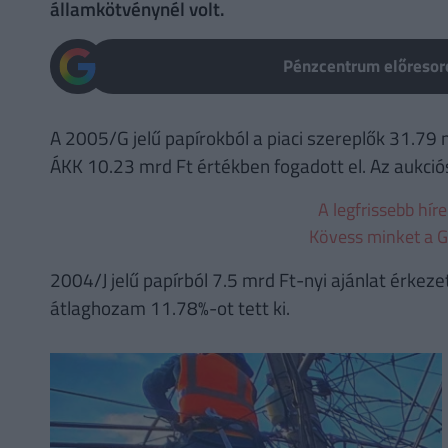
államkötvénynél volt.
Pénzcentrum előresoro
A 2005/G jelű papírokból a piaci szereplők 31.79 
ÁKK 10.23 mrd Ft értékben fogadott el. Az aukció
A legfrissebb hír
Kövess minket a G
2004/J jelű papírból 7.5 mrd Ft-nyi ajánlat érkeze
átlaghozam 11.78%-ot tett ki.