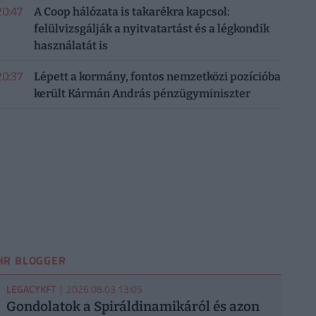
20:47
A Coop hálózata is takarékra kapcsol:
felülvizsgálják a nyitvatartást és a légkondik
használatát is
20:37
Lépett a kormány, fontos nemzetközi pozícióba
került Kármán András pénzügyminiszter
HR BLOGGER
LEGACYKFT
| 2026.08.03 13:05
Gondolatok a Spiráldinamikáról és azon