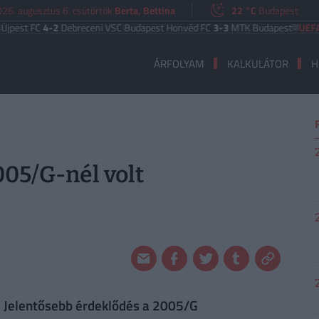
26. augusztus 6. csütörtök
Berta, Bettina
22 °C
Budapest
FC
4-2
Debreceni VSC
|
Budapest Honvéd FC
3-3
MTK Budapest
UEFA EURÓPA
ÁRFOLYAM
KALKULÁTOR
H
005/G-nél volt
. Jelentősebb érdeklődés a 2005/G