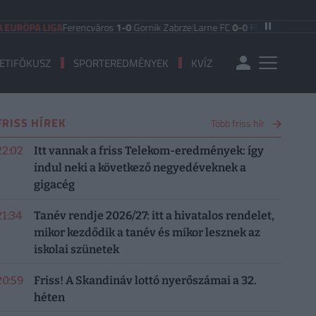
 LIGA
Ferencváros
1-0
Gornik Zabrze
|
Larne FC
0-0
FC Iberia 1999
|
Shamrock
ETIFÓKUSZ
SPORTEREDMÉNYEK
KVÍZ
FRISS HÍREK
Több friss hír
22:02
Itt vannak a friss Telekom-eredmények: így
indul neki a következő negyedéveknek a
gigacég
21:34
Tanév rendje 2026/27: itt a hivatalos rendelet,
mikor kezdődik a tanév és mikor lesznek az
iskolai szünetek
20:59
Friss! A Skandináv lottó nyerőszámai a 32.
héten