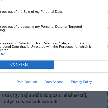
In
számítasz Magyarországon: tágul az olló
gazdag és szegény között
o opt-out of the Sale of my Personal Data.
Hiába emelkednek látványosan a magyar bérek, a
In
számok mögött továbbra is jelentős jövedelmi
2
to opt-out of processing my Personal Data for Targeted
különbségek húzódnak meg.
ing.
In
o opt-out of Collection, Use, Retention, Sale, and/or Sharing
ersonal Data that Is Unrelated with the Purposes for which it
lected.
2
Out
CONFIRM
Data Deletion
Data Access
Privacy Policy
El vannak tévedve a mai diákok? Sokan már
csak így hajlandók dolgozni: elképesztő,
milyen elvárásaik vannak