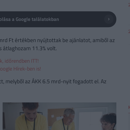
lása a Google találatokban
mrd Ft értékben nyújtottak be ajánlatot, amiből az
s átlaghozam 11.3% volt.
ek, időrendben ITT!
oogle Hírek-ben is!
tt, melyből az ÁKK 6.5 mrd-nyit fogadott el. Az