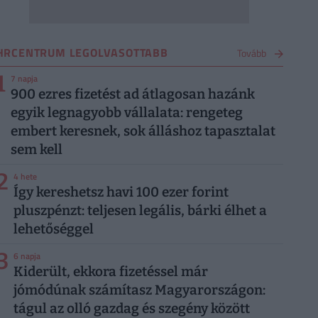
HRCENTRUM LEGOLVASOTTABB
Tovább
1
7 napja
900 ezres fizetést ad átlagosan hazánk
egyik legnagyobb vállalata: rengeteg
embert keresnek, sok álláshoz tapasztalat
sem kell
2
4 hete
Így kereshetsz havi 100 ezer forint
pluszpénzt: teljesen legális, bárki élhet a
lehetőséggel
3
6 napja
Kiderült, ekkora fizetéssel már
jómódúnak számítasz Magyarországon:
tágul az olló gazdag és szegény között