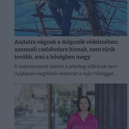
Asztalra vágnak a dolgozók védelmében:
azonnali cselekvésre hívnak, nem tűrik
tovább, ami a hőségben megy
A szakszervezet szerint a jelenlegi előírások nem
nyújtanak megfelelő védelmet a nyári hőséggel
szemben, ezért aláírásgyűjtést indítottak a dolgozók
egészségének védelmében.