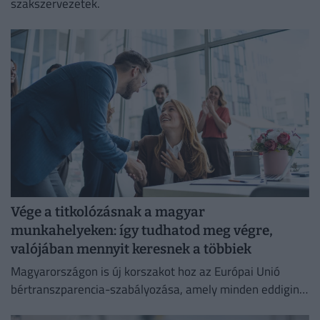
szakszervezetek.
Vége a titkolózásnak a magyar
munkahelyeken: így tudhatod meg végre,
valójában mennyit keresnek a többiek
Magyarországon is új korszakot hoz az Európai Unió
bértranszparencia-szabályozása, amely minden eddiginél
átláthatóbbá teszi a vállalati javadalmazást: