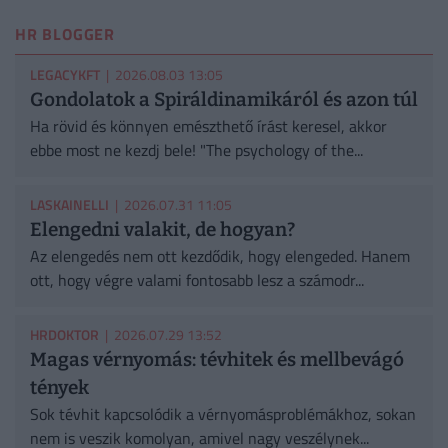
HR BLOGGER
LEGACYKFT
| 2026.08.03 13:05
Gondolatok a Spiráldinamikáról és azon túl
Ha rövid és könnyen emészthető írást keresel, akkor
ebbe most ne kezdj bele! "The psychology of the...
LASKAINELLI
| 2026.07.31 11:05
Elengedni valakit, de hogyan?
Az elengedés nem ott kezdődik, hogy elengeded. Hanem
ott, hogy végre valami fontosabb lesz a számodr...
HRDOKTOR
| 2026.07.29 13:52
Magas vérnyomás: tévhitek és mellbevágó
tények
Sok tévhit kapcsolódik a vérnyomásproblémákhoz, sokan
nem is veszik komolyan, amivel nagy veszélynek...