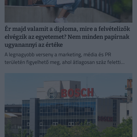
Ér majd valamit a diploma, mire a felvételizők
elvégzik az egyetemet? Nem minden papírnak
ugyanannyi az értéke
A legnagyobb verseny a marketing, média és PR
területén figyelhető meg, ahol átlagosan száz feletti
jelentkező juthat egy pályakezdő állásra.