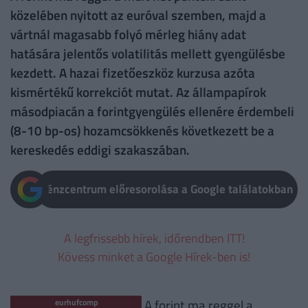
közelében nyitott az euróval szemben, majd a
vártnál magasabb folyó mérleg hiány adat
hatására jelentős volatilitás mellett gyengülésbe
kezdett. A hazai fizetőeszköz kurzusa azóta
kismértékű korrekciót mutat. Az állampapírok
másodpiacán a forintgyengülés ellenére érdembeli
(8-10 bp-os) hozamcsökkenés következett be a
kereskedés eddigi szakaszában.
Pénzcentrum előresorolása a Google találatokban
A legfrissebb hírek, időrendben ITT!
Kövess minket a Google Hírek-ben is!
A forint ma reggel a
eurhufcomp