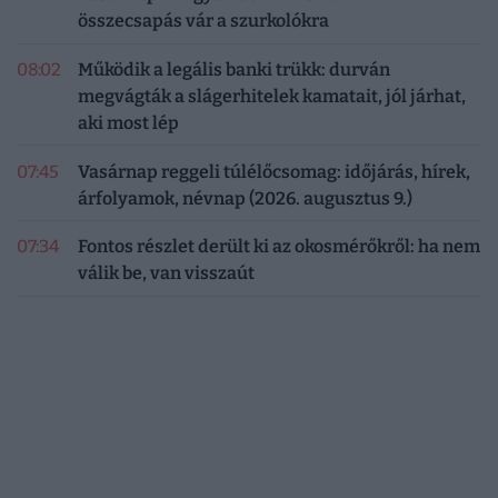
összecsapás vár a szurkolókra
08:02
Működik a legális banki trükk: durván
megvágták a slágerhitelek kamatait, jól járhat,
aki most lép
07:45
Vasárnap reggeli túlélőcsomag: időjárás, hírek,
árfolyamok, névnap (2026. augusztus 9.)
07:34
Fontos részlet derült ki az okosmérőkről: ha nem
válik be, van visszaút