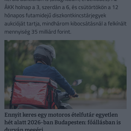
ÁKK holnap a 3, szerdán a 6, és csütörtökön a 12
hónapos futamidejű diszkontkincstárjegyek
aukcióját tartja, mindhárom kibocsátásnál a felkínált
mennyiség 35 milliárd forint.
Ennyit keres egy motoros ételfutár egyetlen
hét alatt 2026-ban Budapesten: főállásban is
durván megéri