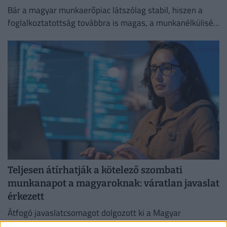
Bár a magyar munkaerőpiac látszólag stabil, hiszen a
foglalkoztatottság továbbra is magas, a munkanélküliség
pedig nem emelkedik drámai mértékben.
Teljesen átírhatják a kötelező szombati
munkanapot a magyaroknak: váratlan javaslat
érkezett
Átfogó javaslatcsomagot dolgozott ki a Magyar
Kereskedelmi és Iparkamara (MKIK) a gazdaság