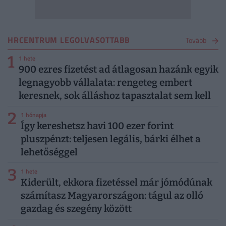
HRCENTRUM LEGOLVASOTTABB
Tovább
1
1 hete
900 ezres fizetést ad átlagosan hazánk egyik
legnagyobb vállalata: rengeteg embert
keresnek, sok álláshoz tapasztalat sem kell
2
1 hónapja
Így kereshetsz havi 100 ezer forint
pluszpénzt: teljesen legális, bárki élhet a
lehetőséggel
3
1 hete
Kiderült, ekkora fizetéssel már jómódúnak
számítasz Magyarországon: tágul az olló
gazdag és szegény között