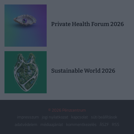
Private Health Forum 2026
Sustainable World 2026
© 2026 Pénzcentrum
impresszum
jogi nyilatkozat
kapcsolat
süti beállítások
adatvédelem
médiaajánlat
kommentkezelés
ÁSZF
RSS