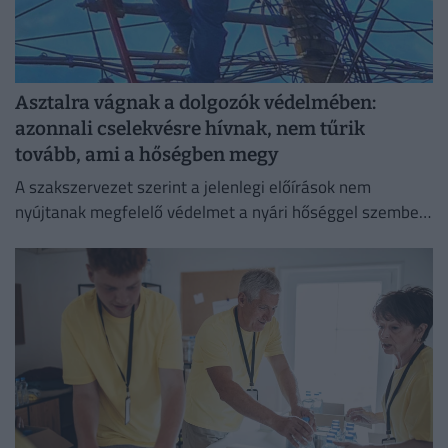
Asztalra vágnak a dolgozók védelmében:
azonnali cselekvésre hívnak, nem tűrik
tovább, ami a hőségben megy
A szakszervezet szerint a jelenlegi előírások nem
nyújtanak megfelelő védelmet a nyári hőséggel szemben,
ezért aláírásgyűjtést indítottak a dolgozók egészségének
védelmében.