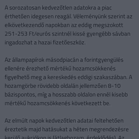
A sorozatosan kedvezőtlen adatokra a piac
érthetően idegesen reagál. Véleményünk szerint az
elkövetkezendő napokban az eddig megszokott
251-253 Ft/eurós szintnél kissé gyengébb sávban
ingadozhat a hazai fizetőeszköz.
Az állampapírok másodpiacán a forintgyengülés
ellenére érezhető mértékű hozamcsökkenés
figyelhető meg a kereskedés eddigi szakaszában. A
hozamgörbe rövidebb oldalán jellemzően 8-10
bázispontos, míg a hosszabb oldalon ennél kisebb
mértékű hozamcsökkenés következett be.
Az elmúlt napok kedvezőtlen adatai feltehetően
éreztetik majd hatásukat a héten megrendezésre
kerülő aukciókon is (átlaghozam, érdeklődés). Az