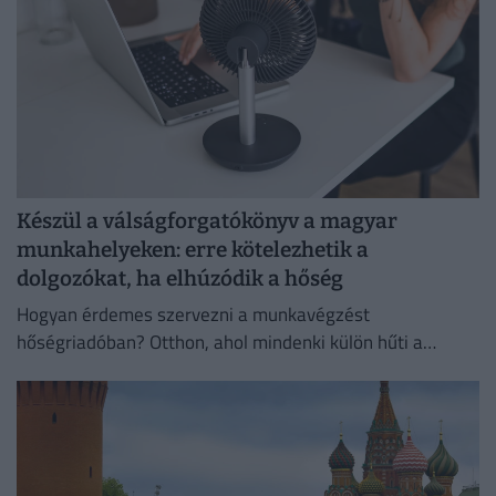
Készül a válságforgatókönyv a magyar
munkahelyeken: erre kötelezhetik a
dolgozókat, ha elhúzódik a hőség
Hogyan érdemes szervezni a munkavégzést
hőségriadóban? Otthon, ahol mindenki külön hűti a
lakását, vagy egy korszerű, energiahatékony
irodaházban, ahol a hűtés központilag működik.