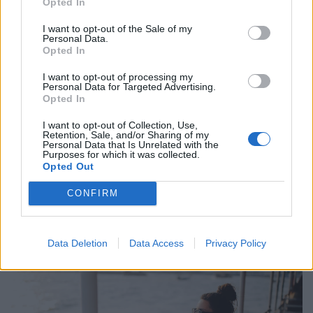
Opted In
I want to opt-out of the Sale of my
Personal Data.
Opted In
I want to opt-out of processing my
Personal Data for Targeted Advertising.
Opted In
I want to opt-out of Collection, Use,
Retention, Sale, and/or Sharing of my
Personal Data that Is Unrelated with the
Purposes for which it was collected.
Kiderült, ekkora fizetéssel már jómódúnak
Opted Out
számítasz Magyarországon: tágul az olló
CONFIRM
gazdag és szegény között
Hiába emelkednek látványosan a magyar bérek, a
számok mögött továbbra is jelentős jövedelmi
Data Deletion
Data Access
Privacy Policy
különbségek húzódnak meg.