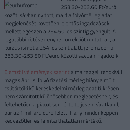
253.30-253.60 Ft/euró
közöti sávban nyitott, majd a folyómérleg adat
megjelenését követően jelentős ingadozások
mellett egészen a 254.50-es szintig gyengült. A
legutóbbi kötések enyhe korrekciót mutatnak, a
kurzus ismét a 254-es szint alatt, jellemzően a
253.30-253.80 Ft/euró közötti sávban ingadozik.
Elemzői vélemények szerint
a ma reggeli rendkívül
magas áprilisi folyó fizetési mérleg hiány a múlt
csütörtöki külkereskedelmi mérleg adat tükrében
nem számított különösebben meglepetésnek, és
feltehetően a piacot sem érte teljesen váratlanul,
bár az 1 milliárd euró feletti hiány mindenképpen
kedvezőtlen és fenntarthatatlan mértékű.