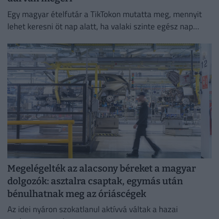
Egy magyar ételfutár a TikTokon mutatta meg, mennyit
lehet keresni öt nap alatt, ha valaki szinte egész nap
szállítja a rendeléseket.
Megelégelték az alacsony béreket a magyar
dolgozók: asztalra csaptak, egymás után
bénulhatnak meg az óriáscégek
Az idei nyáron szokatlanul aktívvá váltak a hazai