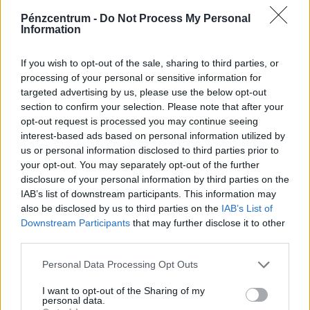
működőképességének megőrzése és az energiaválság
Pénzcentrum -
Do Not Process My Personal
Information
kezelése érdekében.
If you wish to opt-out of the sale, sharing to third parties, or
processing of your personal or sensitive information for
targeted advertising by us, please use the below opt-out
section to confirm your selection. Please note that after your
opt-out request is processed you may continue seeing
interest-based ads based on personal information utilized by
us or personal information disclosed to third parties prior to
your opt-out. You may separately opt-out of the further
disclosure of your personal information by third parties on the
IAB’s list of downstream participants. This information may
900 ezres a fizetés átlagosan ennél a hazai
also be disclosed by us to third parties on the
IAB’s List of
vállalatnál: sok álláshoz még tapasztalat sem
Downstream Participants
that may further disclose it to other
kell
third parties.
Heti összefoglaló a Pénzcentrum legolvasottabb
Personal Data Processing Opt Outs
cikkeiből: ezek a témák mozgatták meg leginkább az
olvasókat.
I want to opt-out of the Sharing of my
personal data.