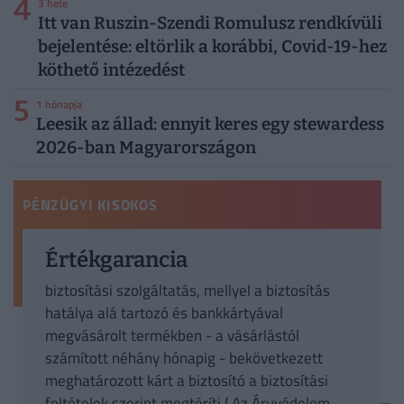
4
3 hete
Itt van Ruszin-Szendi Romulusz rendkívüli
bejelentése: eltörlik a korábbi, Covid-19-hez
köthető intézedést
5
1 hónapja
Leesik az állad: ennyit keres egy stewardess
2026-ban Magyarországon
PÉNZÜGYI KISOKOS
Értékgarancia
biztosítási szolgáltatás, mellyel a biztosítás
hatálya alá tartozó és bankkártyával
megvásárolt termékben - a vásárlástól
számított néhány hónapig - bekövetkezett
meghatározott kárt a biztosító a biztosítási
feltételek szerint megtéríti ( Az Áruvédelem