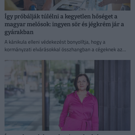
Így próbálják túlélni a kegyetlen hőséget a
magyar melósok: ingyen sör és jégkrém jár a
gyárakban
A kánikula elleni védekezést bonyolítja, hogy a
kormányzati elvárásokkal összhangban a cégeknek az
energiafogyasztásukat is mérsékelniük kell.