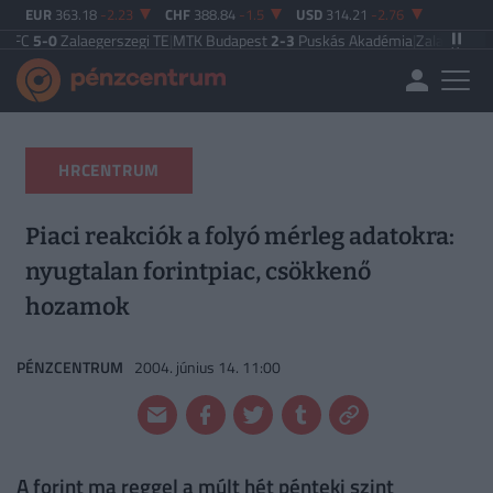
EUR
363.18
-2.23
CHF
388.84
-1.5
USD
314.21
-2.76
alaegerszegi TE
|
MTK Budapest
2-3
Puskás Akadémia
|
Zalaegerszegi TE
5-2
P
HRCENTRUM
Piaci reakciók a folyó mérleg adatokra:
nyugtalan forintpiac, csökkenő
hozamok
PÉNZCENTRUM
2004. június 14. 11:00
A forint ma reggel a múlt hét pénteki szint