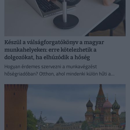
Készül a válságforgatókönyv a magyar
munkahelyeken: erre kötelezhetik a
dolgozókat, ha elhúzódik a hőség
Hogyan érdemes szervezni a munkavégzést
hőségriadóban? Otthon, ahol mindenki külön hűti a
lakását, vagy egy korszerű, energiahatékony
irodaházban, ahol a hűtés központilag működik.