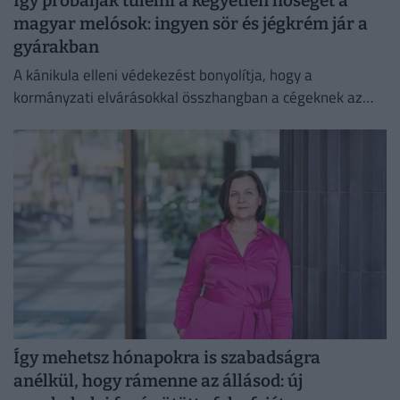
Így próbálják túlélni a kegyetlen hőséget a
magyar melósok: ingyen sör és jégkrém jár a
gyárakban
A kánikula elleni védekezést bonyolítja, hogy a
kormányzati elvárásokkal összhangban a cégeknek az
energiafogyasztásukat is mérsékelniük kell.
Így mehetsz hónapokra is szabadságra
anélkül, hogy rámenne az állásod: új