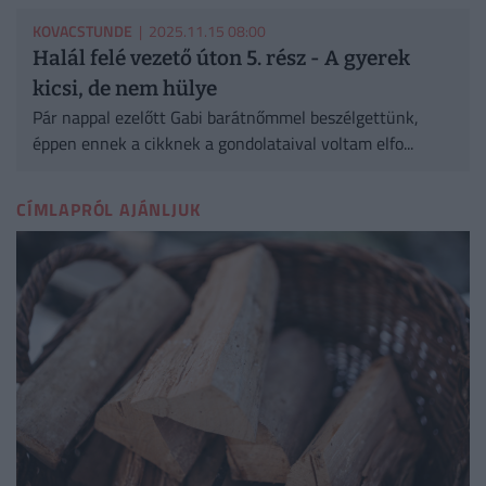
KOVACSTUNDE
| 2025.11.15 08:00
Halál felé vezető úton 5. rész - A gyerek
kicsi, de nem hülye
Pár nappal ezelőtt Gabi barátnőmmel beszélgettünk,
éppen ennek a cikknek a gondolataival voltam elfo...
CÍMLAPRÓL AJÁNLJUK