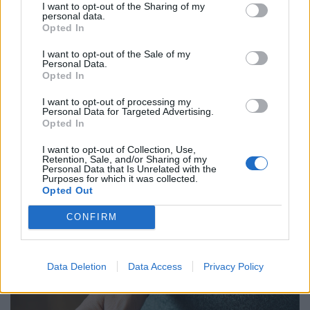
I want to opt-out of the Sharing of my
personal data.
Opted In
I want to opt-out of the Sale of my
Personal Data.
Opted In
I want to opt-out of processing my
Personal Data for Targeted Advertising.
Opted In
I want to opt-out of Collection, Use,
900 ezres a fizetés átlagosan ennél a hazai
Retention, Sale, and/or Sharing of my
Personal Data that Is Unrelated with the
vállalatnál: sok álláshoz még tapasztalat sem
Purposes for which it was collected.
Opted Out
kell
Heti összefoglaló a Pénzcentrum legolvasottabb
CONFIRM
cikkeiből: ezek a témák mozgatták meg leginkább az
olvasókat.
Data Deletion
Data Access
Privacy Policy