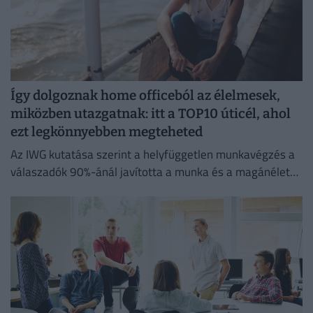
Így dolgoznak home officeból az élelmesek,
miközben utazgatnak: itt a TOP10 úticél, ahol
ezt legkönnyebben megteheted
Az IWG kutatása szerint a helyfüggetlen munkavégzés a
válaszadók 90%-ánál javította a munka és a magánélet
egyensúlyát, míg 80%-uk produktívabbnak érzi magát.