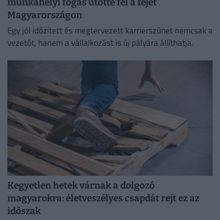
munkahelyi fogás ütötte fel a fejét
Magyarországon
Egy jól időzített és megtervezett karrierszünet nemcsak a
vezetőt, hanem a vállalkozást is új pályára állíthatja.
Kegyetlen hetek várnak a dolgozó
magyarokra: életveszélyes csapdát rejt ez az
időszak