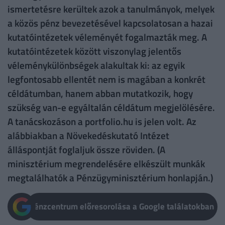
ismertetésre kerültek azok a tanulmányok, melyek
a közös pénz bevezetésével kapcsolatosan a hazai
kutatóintézetek véleményét fogalmazták meg. A
kutatóintézetek között viszonylag jelentős
véleménykülönbségek alakultak ki: az egyik
legfontosabb ellentét nem is magában a konkrét
céldátumban, hanem abban mutatkozik, hogy
szükség van-e egyáltalán céldátum megjelölésére.
A tanácskozáson a portfolio.hu is jelen volt. Az
alábbiakban a Növekedéskutató Intézet
álláspontját foglaljuk össze röviden. (A
minisztérium megrendelésére elkészült munkák
megtalálhatók a Pénzügyminisztérium honlapján.)
Pénzcentrum előresorolása a Google találatokban