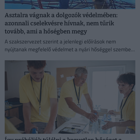
Asztalra vágnak a dolgozók védelmében:
azonnali cselekvésre hívnak, nem tűrik
tovább, ami a hőségben megy
A szakszervezet szerint a jelenlegi előírások nem
nyújtanak megfelelő védelmet a nyári hőséggel szemben,
ezért aláírásgyűjtést indítottak a dolgozók egészségének
védelmében.