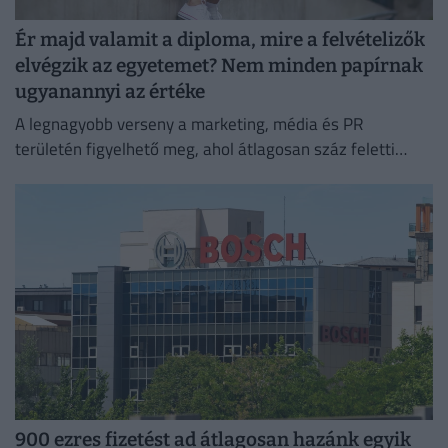
Ér majd valamit a diploma, mire a felvételizők
elvégzik az egyetemet? Nem minden papírnak
ugyanannyi az értéke
A legnagyobb verseny a marketing, média és PR
területén figyelhető meg, ahol átlagosan száz feletti
jelentkező juthat egy pályakezdő állásra.
900 ezres fizetést ad átlagosan hazánk egyik