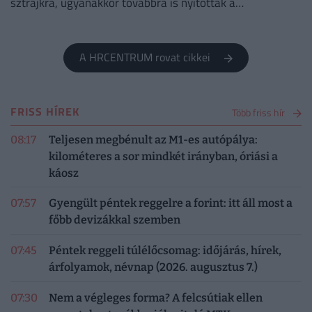
sztrájkra, ugyanakkor továbbra is nyitottak a
megállapodásra.
A HRCENTRUM rovat cikkei
FRISS HÍREK
Több friss hír
08:17
Teljesen megbénult az M1-es autópálya:
kilométeres a sor mindkét irányban, óriási a
káosz
07:57
Gyengült péntek reggelre a forint: itt áll most a
főbb devizákkal szemben
07:45
Péntek reggeli túlélőcsomag: időjárás, hírek,
árfolyamok, névnap (2026. augusztus 7.)
07:30
Nem a végleges forma? A felcsútiak ellen