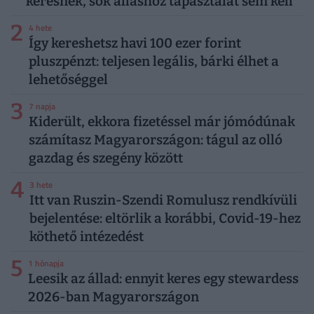
keresnek, sok álláshoz tapasztalat sem kell
2
4 hete
Így kereshetsz havi 100 ezer forint
pluszpénzt: teljesen legális, bárki élhet a
lehetőséggel
3
7 napja
Kiderült, ekkora fizetéssel már jómódúnak
számítasz Magyarországon: tágul az olló
gazdag és szegény között
4
3 hete
Itt van Ruszin-Szendi Romulusz rendkívüli
bejelentése: eltörlik a korábbi, Covid-19-hez
köthető intézedést
5
1 hónapja
Leesik az állad: ennyit keres egy stewardess
2026-ban Magyarországon