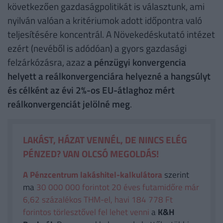
következően gazdaságpolitikát is választunk, ami
nyilván valóan a kritériumok adott időpontra való
teljesítésére koncentrál. A Növekedéskutató intézet
ezért (nevéből is adódóan) a gyors gazdasági
felzárkózásra, azaz
a pénzügyi konvergencia
helyett a reálkonvergenciára helyezné a hangsúlyt
és célként az évi 2%-os EU-átlaghoz mért
reálkonvergenciát jelölné meg
.
LAKÁST, HÁZAT VENNÉL, DE NINCS ELÉG
PÉNZED? VAN OLCSÓ MEGOLDÁS!
A Pénzcentrum lakáshitel-kalkulátora
szerint
ma
30 000 000 forintot 20 éves futamidőre már
6,62 százalékos THM-el, havi 184 778 Ft
forintos törlesztővel fel lehet venni
a
K&H