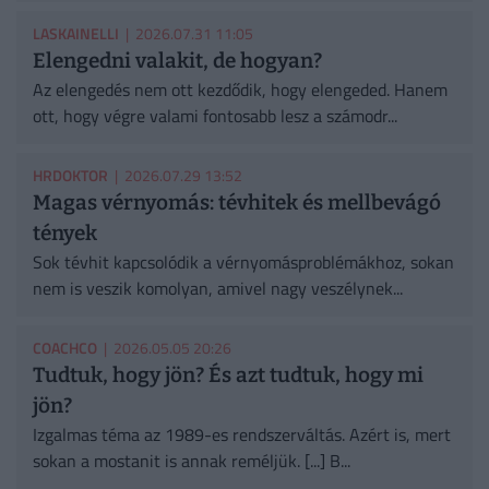
LASKAINELLI
| 2026.07.31 11:05
Elengedni valakit, de hogyan?
Az elengedés nem ott kezdődik, hogy elengeded. Hanem
ott, hogy végre valami fontosabb lesz a számodr...
HRDOKTOR
| 2026.07.29 13:52
Magas vérnyomás: tévhitek és mellbevágó
tények
Sok tévhit kapcsolódik a vérnyomásproblémákhoz, sokan
nem is veszik komolyan, amivel nagy veszélynek...
COACHCO
| 2026.05.05 20:26
Tudtuk, hogy jön? És azt tudtuk, hogy mi
jön?
Izgalmas téma az 1989-es rendszerváltás. Azért is, mert
sokan a mostanit is annak reméljük. [...] B...