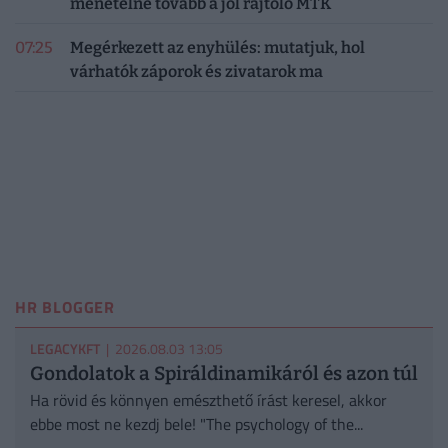
menetelne tovább a jól rajtoló MTK
07:25
Megérkezett az enyhülés: mutatjuk, hol
várhatók záporok és zivatarok ma
HR BLOGGER
LEGACYKFT
| 2026.08.03 13:05
Gondolatok a Spiráldinamikáról és azon túl
Ha rövid és könnyen emészthető írást keresel, akkor
ebbe most ne kezdj bele! "The psychology of the...