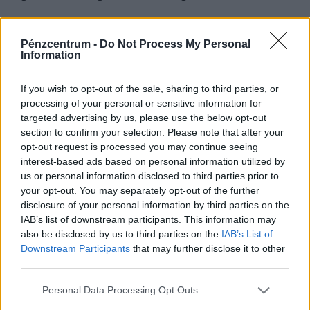
pedig nem emelkedik drámai mértékben.
Pénzcentrum -
Do Not Process My Personal
Information
If you wish to opt-out of the sale, sharing to third parties, or
processing of your personal or sensitive information for
targeted advertising by us, please use the below opt-out
section to confirm your selection. Please note that after your
opt-out request is processed you may continue seeing
interest-based ads based on personal information utilized by
us or personal information disclosed to third parties prior to
your opt-out. You may separately opt-out of the further
Teljesen átírhatják a kötelező szombati
disclosure of your personal information by third parties on the
munkanapot a magyaroknak: váratlan javaslat
IAB’s list of downstream participants. This information may
érkezett
also be disclosed by us to third parties on the
IAB’s List of
Downstream Participants
that may further disclose it to other
Átfogó javaslatcsomagot dolgozott ki a Magyar
third parties.
Kereskedelmi és Iparkamara (MKIK) a gazdaság
működőképességének megőrzése és az energiaválság
Personal Data Processing Opt Outs
kezelése érdekében.