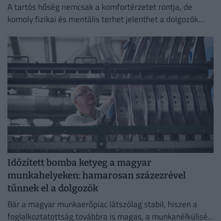
A tartós hőség nemcsak a komfortérzetet rontja, de
komoly fizikai és mentális terhet jelenthet a dolgozók
számára.
Időzített bomba ketyeg a magyar
munkahelyeken: hamarosan százezrével
tűnnek el a dolgozók
Bár a magyar munkaerőpiac látszólag stabil, hiszen a
foglalkoztatottság továbbra is magas, a munkanélküliség