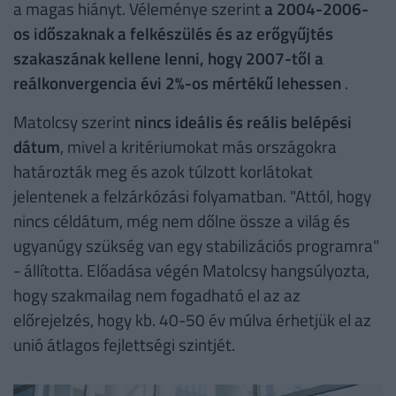
a magas hiányt. Véleménye szerint
a 2004-2006-
os időszaknak a felkészülés és az erőgyűjtés
szakaszának kellene lenni, hogy 2007-től a
reálkonvergencia évi 2%-os mértékű lehessen
.
Matolcsy szerint
nincs ideális és reális belépési
dátum
, mivel a kritériumokat más országokra
határozták meg és azok túlzott korlátokat
jelentenek a felzárkózási folyamatban. "Attól, hogy
nincs céldátum, még nem dőlne össze a világ és
ugyanúgy szükség van egy stabilizációs programra"
- állította. Előadása végén Matolcsy hangsúlyozta,
hogy szakmailag nem fogadható el az az
előrejelzés, hogy kb. 40-50 év múlva érhetjük el az
unió átlagos fejlettségi szintjét.