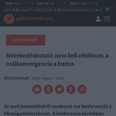
EUR
365.31
-0.1
CHF
390.18
-0.16
USD
317.05
0.08
0
Vasas FC
|
Győri ETO FC
4-0
Nyíregyháza
|
Újpest FC
4-2
Debreceni VSC
|
Buda
HRCENTRUM
Növekedéskutató: nem kell céldátum, a
reálkonvergencia a fontos
PÉNZCENTRUM
2004. május 4. 16:37
Az euró bevezetéséről rendezett ma konferenciát a
Pénzügyminisztérium. A konferencia keretében