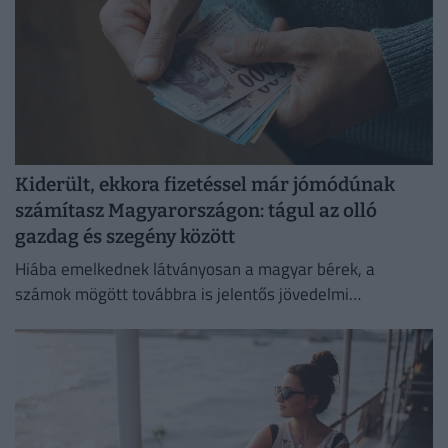
Kiderült, ekkora fizetéssel már jómódúnak
számítasz Magyarországon: tágul az olló
gazdag és szegény között
Hiába emelkednek látványosan a magyar bérek, a
számok mögött továbbra is jelentős jövedelmi
különbségek húzódnak meg.