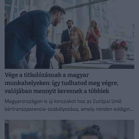
Vége a titkolózásnak a magyar
munkahelyeken: így tudhatod meg végre,
valójában mennyit keresnek a többiek
Magyarországon is új korszakot hoz az Európai Unió
bértranszparencia-szabályozása, amely minden eddiginél
átláthatóbbá teszi a vállalati javadalmazást: