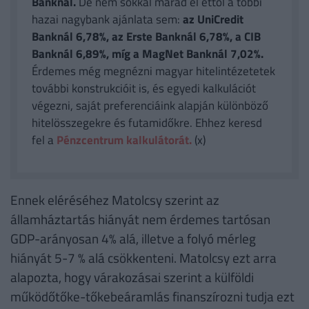
Banknál.
De nem sokkal marad el ettől a többi
hazai nagybank ajánlata sem:
az UniCredit
Banknál 6,78%, az Erste Banknál 6,78%, a CIB
Banknál 6,89%, míg a MagNet Banknál 7,02%.
Érdemes még megnézni magyar hitelintézetetek
további konstrukcióit is, és egyedi kalkulációt
végezni, saját preferenciáink alapján különböző
hitelösszegekre és futamidőkre. Ehhez keresd
fel a
Pénzcentrum kalkulátorát.
(x)
Ennek eléréséhez Matolcsy szerint az
államháztartás hiányát nem érdemes tartósan
GDP-arányosan 4% alá, illetve a folyó mérleg
hiányát 5-7 % alá csökkenteni. Matolcsy ezt arra
alapozta, hogy várakozásai szerint a külföldi
működőtőke-tőkebeáramlás finanszírozni tudja ezt