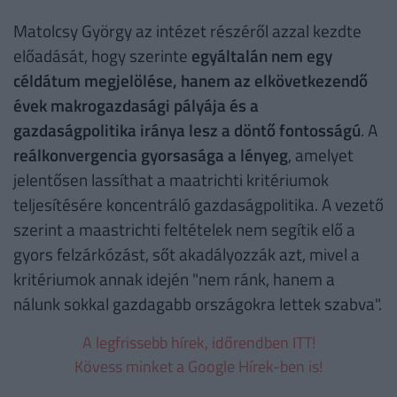
Matolcsy György az intézet részéről azzal kezdte
előadását, hogy szerinte
egyáltalán nem egy
céldátum megjelölése, hanem az elkövetkezendő
évek makrogazdasági pályája és a
gazdaságpolitika iránya lesz a döntő fontosságú
. A
reálkonvergencia gyorsasága a lényeg
, amelyet
jelentősen lassíthat a maatrichti kritériumok
teljesítésére koncentráló gazdaságpolitika. A vezető
szerint a maastrichti feltételek nem segítik elő a
gyors felzárkózást, sőt akadályozzák azt, mivel a
kritériumok annak idején "nem ránk, hanem a
nálunk sokkal gazdagabb országokra lettek szabva".
A legfrissebb hírek, időrendben ITT!
Kövess minket a Google Hírek-ben is!