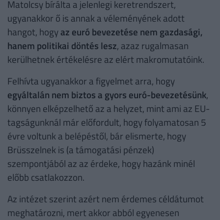
Matolcsy bírálta a jelenlegi keretrendszert,
ugyanakkor ő is annak a véleményének adott
hangot, hogy
az euró bevezetése nem gazdasági,
hanem politikai döntés lesz
, azaz rugalmasan
kerülhetnek értékelésre az elért makromutatóink.
Felhívta ugyanakkor a figyelmet arra, hogy
egyáltalán nem biztos a gyors euró-bevezetésünk
,
könnyen elképzelhető az a helyzet, mint ami az EU-
tagságunknál már előfordult, hogy folyamatosan 5
évre voltunk a belépéstől, bár elismerte, hogy
Brüsszelnek is (a támogatási pénzek)
szempontjából az az érdeke, hogy hazánk minél
előbb csatlakozzon.
Az intézet szerint azért nem érdemes céldátumot
meghatározni, mert akkor abból egyenesen