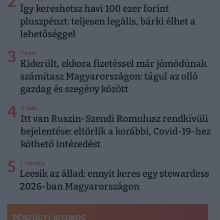
2
Így kereshetsz havi 100 ezer forint
pluszpénzt: teljesen legális, bárki élhet a
lehetőséggel
3
1 hete
Kiderült, ekkora fizetéssel már jómódúnak
számítasz Magyarországon: tágul az olló
gazdag és szegény között
4
3 hete
Itt van Ruszin-Szendi Romulusz rendkívüli
bejelentése: eltörlik a korábbi, Covid-19-hez
köthető intézedést
5
1 hónapja
Leesik az állad: ennyit keres egy stewardess
2026-ban Magyarországon
PÉNZÜGYI KISOKOS