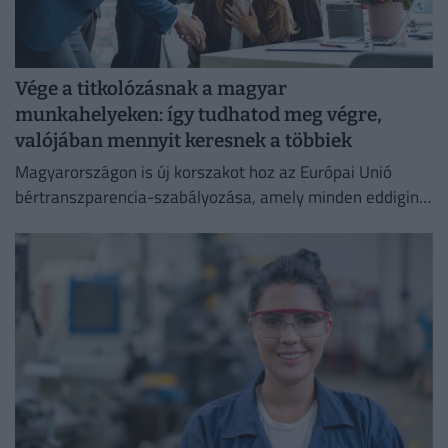
Vége a titkolózásnak a magyar
munkahelyeken: így tudhatod meg végre,
valójában mennyit keresnek a többiek
Magyarországon is új korszakot hoz az Európai Unió
bértranszparencia-szabályozása, amely minden eddiginél
átláthatóbbá teszi a vállalati javadalmazást: