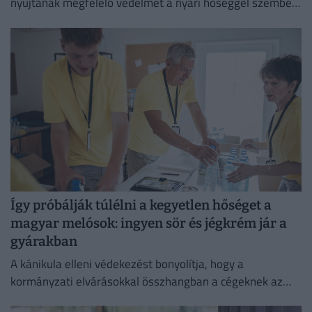
nyújtanak megfelelő védelmet a nyári hőséggel szemben,
ezért aláírásgyűjtést indítottak a dolgozók egészségének
védelmében.
Így próbálják túlélni a kegyetlen hőséget a
magyar melósok: ingyen sör és jégkrém jár a
gyárakban
A kánikula elleni védekezést bonyolítja, hogy a
kormányzati elvárásokkal összhangban a cégeknek az
energiafogyasztásukat is mérsékelniük kell.