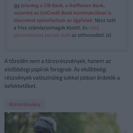
így
jelenleg a CIB Bank, a Raiffeisen Bank,
valamint az UniCredit Bank konstrukcióival is
tízezreket spórolhatnak az ügyfelek
. Nézz szét
a friss számlacsomagok között, és
válts
pénzintézetet percek alatt
az otthonodból. (x)
A tőzsdén nem a törzsrészvények, hanem az
elsőbbésgi papírok forognak. Az elsőbbségi
részvények valószínáleg sokkal jobban érdeklik a
befektetőket.
#törzsrészvény