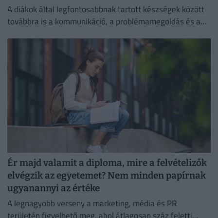
A diákok által legfontosabbnak tartott készségek között
továbbra is a kommunikáció, a problémamegoldás és a
kritikus gondolkodás vezet.
Ér majd valamit a diploma, mire a felvételizők
elvégzik az egyetemet? Nem minden papírnak
ugyanannyi az értéke
A legnagyobb verseny a marketing, média és PR
területén figyelhető meg, ahol átlagosan száz feletti