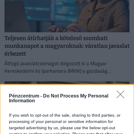
Teljesen átírhatják a kötelező szombati
munkanapot a magyaroknak: váratlan javaslat
érkezett
Átfogó javaslatcsomagot dolgozott ki a Magyar
Kereskedelmi és Iparkamara (MKIK) a gazdaság
működőképességének megőrzése és az energiaválság
kezelése érdekében.
Pénzcentrum -
Do Not Process My Personal
Information
If you wish to opt-out of the sale, sharing to third parties, or
processing of your personal or sensitive information for
targeted advertising by us, please use the below opt-out