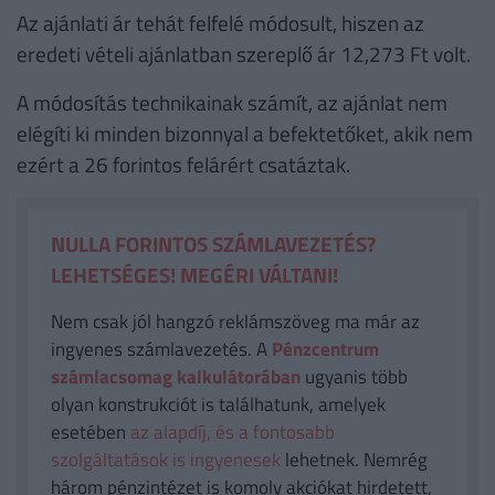
Az ajánlati ár tehát felfelé módosult, hiszen az
eredeti vételi ajánlatban szereplő ár 12,273 Ft volt.
A módosítás technikainak számít, az ajánlat nem
elégíti ki minden bizonnyal a befektetőket, akik nem
ezért a 26 forintos felárért csatáztak.
NULLA FORINTOS SZÁMLAVEZETÉS?
LEHETSÉGES! MEGÉRI VÁLTANI!
Nem csak jól hangzó reklámszöveg ma már az
ingyenes számlavezetés. A
Pénzcentrum
számlacsomag kalkulátorában
ugyanis több
olyan konstrukciót is találhatunk, amelyek
esetében
az alapdíj, és a fontosabb
szolgáltatások is ingyenesek
lehetnek. Nemrég
három pénzintézet is komoly akciókat hirdetett,