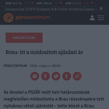
EUR
363.18
-2.23
CHF
388.84
-1.5
USD
314.21
-2.76
szegi TE
|
MTK Budapest
2-3
Puskás Akadémia
|
Zalaegerszegi TE
5-2
Paksi F
HRCENTRUM
Brau: itt a módosított ajánlati ár
PÉNZCENTRUM
2004. május 4. 08:08
Az Amstel a PSZÁF múlt heti határozatának
megfelelően módosította a Brau részvényekre tett
nyilvános vételi ajánlatát - tette közzé a Brau.