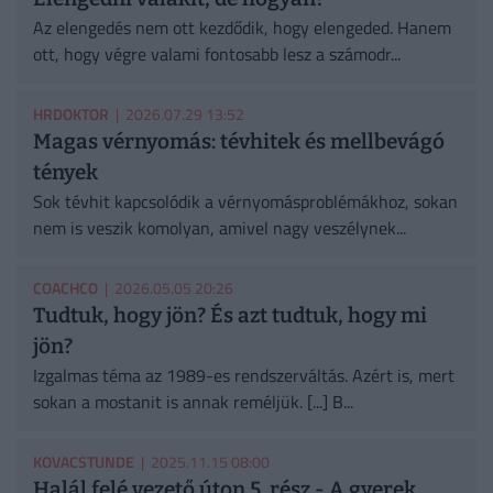
Az elengedés nem ott kezdődik, hogy elengeded. Hanem
ott, hogy végre valami fontosabb lesz a számodr...
HRDOKTOR
| 2026.07.29 13:52
Magas vérnyomás: tévhitek és mellbevágó
tények
Sok tévhit kapcsolódik a vérnyomásproblémákhoz, sokan
nem is veszik komolyan, amivel nagy veszélynek...
COACHCO
| 2026.05.05 20:26
Tudtuk, hogy jön? És azt tudtuk, hogy mi
jön?
Izgalmas téma az 1989-es rendszerváltás. Azért is, mert
sokan a mostanit is annak reméljük. [...] B...
KOVACSTUNDE
| 2025.11.15 08:00
Halál felé vezető úton 5. rész - A gyerek