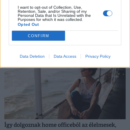
I want to opt-out of Collection, Use,
Kiderült, ekkora fizetéssel már jómódúnak
Retention, Sale, and/or Sharing of my
Personal Data that Is Unrelated with the
számítasz Magyarországon: tágul az olló
Purposes for which it was collected.
gazdag és szegény között
Opted Out
Hiába emelkednek látványosan a magyar bérek, a
CONFIRM
számok mögött továbbra is jelentős jövedelmi
különbségek húzódnak meg.
Data Deletion
Data Access
Privacy Policy
Így dolgoznak home officeból az élelmesek,