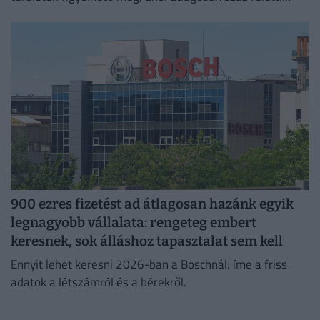
jelentkező juthat egy pályakezdő állásra.
900 ezres fizetést ad átlagosan hazánk egyik
legnagyobb vállalata: rengeteg embert
keresnek, sok álláshoz tapasztalat sem kell
Ennyit lehet keresni 2026-ban a Boschnál: íme a friss
adatok a létszámról és a bérekről.