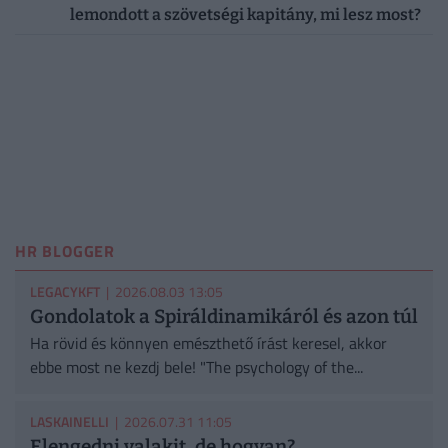
lemondott a szövetségi kapitány, mi lesz most?
HR BLOGGER
LEGACYKFT
| 2026.08.03 13:05
Gondolatok a Spiráldinamikáról és azon túl
Ha rövid és könnyen emészthető írást keresel, akkor
ebbe most ne kezdj bele! "The psychology of the...
LASKAINELLI
| 2026.07.31 11:05
Elengedni valakit, de hogyan?