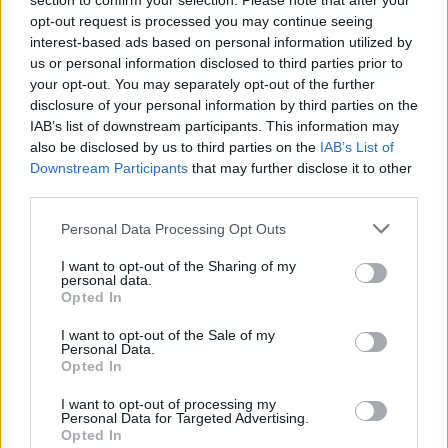
section to confirm your selection. Please note that after your
opt-out request is processed you may continue seeing
interest-based ads based on personal information utilized by
us or personal information disclosed to third parties prior to
900 ezres a fizetés átlagosan ennél a hazai
your opt-out. You may separately opt-out of the further
vállalatnál: sok álláshoz még tapasztalat sem
disclosure of your personal information by third parties on the
IAB’s list of downstream participants. This information may
kell
also be disclosed by us to third parties on the
IAB’s List of
Heti összefoglaló a Pénzcentrum legolvasottabb
Downstream Participants
that may further disclose it to other
cikkeiből: ezek a témák mozgatták meg leginkább az
third parties.
olvasókat.
Personal Data Processing Opt Outs
I want to opt-out of the Sharing of my
personal data.
Opted In
I want to opt-out of the Sale of my
Personal Data.
Opted In
I want to opt-out of processing my
Personal Data for Targeted Advertising.
Opted In