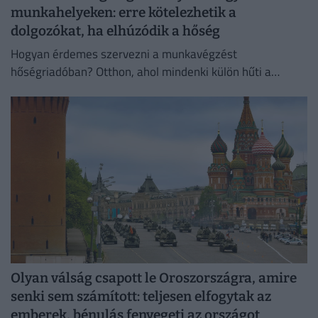
munkahelyeken: erre kötelezhetik a
dolgozókat, ha elhúzódik a hőség
Hogyan érdemes szervezni a munkavégzést
hőségriadóban? Otthon, ahol mindenki külön hűti a
lakását, vagy egy korszerű, energiahatékony
irodaházban, ahol a hűtés központilag működik.
Olyan válság csapott le Oroszországra, amire
senki sem számított: teljesen elfogytak az
emberek, bénulás fenyegeti az országot