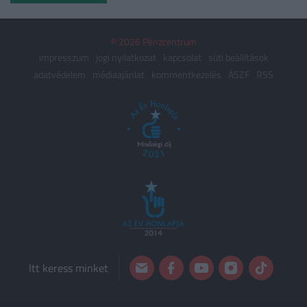
© 2026 Pénzcentrum
impresszum
jogi nyilatkozat
kapcsolat
süti beállítások
adatvédelem
médiaajánlat
kommentkezelés
ÁSZF
RSS
Itt keress minket