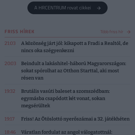
A HRCENTRUM rovat cikkei
FRISS HÍREK
Több friss hír
21:03
A közönség járt jól: kikapott a Fradi a Realtól, de
nincs oka szégyenkezni
20:03
Beindult a lakáshitel-háború Magyarországon:
sokat spórolhat az Otthon Starttal, aki most
résen van
19:32
Brutális vasúti baleset a szomszédbam:
egymásba csapódott két vonat, sokan
megsérültek
19:17
Friss! Az Ötöslottó nyerőszámai a 32. játékhéten
18:46
Váratlan fordulat az angol válogatottnál: