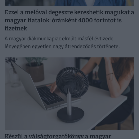
Ezzel a melóval degeszre kereshetik magukat a
magyar fiatalok: óránként 4000 forintot is
fizetnek
A magyar diákmunkapiac elmúlt másfél évtizede
lényegében egyetlen nagy átrendeződés története.
Készül a válságforgatókönyv a magyar