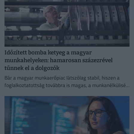
Időzített bomba ketyeg a magyar
munkahelyeken: hamarosan százezrével
tűnnek el a dolgozók
Bár a magyar munkaerőpiac látszólag stabil, hiszen a
foglalkoztatottság továbbra is magas, a munkanélküliség
pedig nem emelkedik drámai mértékben.