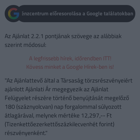
Pénzcentrum előresorolása a Google találatokban
Az Ajánlat 2.2.1 pontjának szövege az alábbiak
szerint módosul:
A legfrissebb hírek, időrendben ITT!
Kövess minket a Google Hírek-ben is!
"Az Ajánlattevő által a Társaság törzsrészvényeiért
ajánlott Ajánlati Ár megegyezik az Ajánlat
Felügyelet részére történő benyújtását megelőző
180 (száznyolcvan) nap forgalommal súlyozott
átlagárával, melynek mértéke 12,297,-- Ft
(Tizenkettőezerkettőszázkilecvenhét forint)
részvényenként."