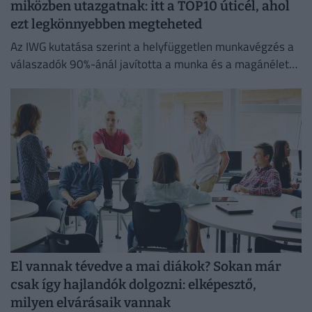
miközben utazgatnak: itt a TOP10 úticél, ahol
ezt legkönnyebben megteheted
Az IWG kutatása szerint a helyfüggetlen munkavégzés a
válaszadók 90%-ánál javította a munka és a magánélet
egyensúlyát, míg 80%-uk produktívabbnak érzi magát.
El vannak tévedve a mai diákok? Sokan már
csak így hajlandók dolgozni: elképesztő,
milyen elvárásaik vannak