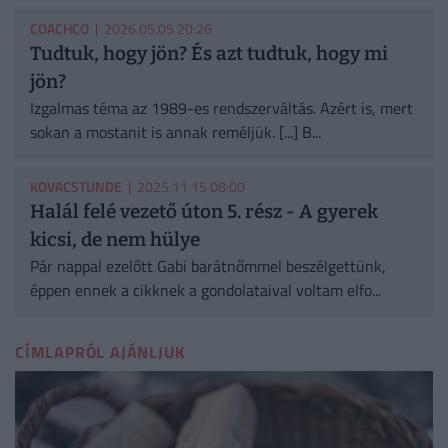
COACHCO
| 2026.05.05 20:26
Tudtuk, hogy jön? És azt tudtuk, hogy mi
jön?
Izgalmas téma az 1989-es rendszerváltás. Azért is, mert
sokan a mostanit is annak reméljük. [...] B...
KOVACSTUNDE
| 2025.11.15 08:00
Halál felé vezető úton 5. rész - A gyerek
kicsi, de nem hülye
Pár nappal ezelőtt Gabi barátnőmmel beszélgettünk,
éppen ennek a cikknek a gondolataival voltam elfo...
CÍMLAPRÓL AJÁNLJUK