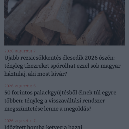
2026. augusztus 7.
Újabb rezsicsökkentés élesedik 2026 őszén:
tényleg tízezreket spórolhat ezzel sok magyar
háztulaj, aki most kivár?
2026. augusztus 6.
50 forintos palackgyűjtésből élnek túl egyre
többen: tényleg a visszaváltási rendszer
megszüntetése lenne a megoldás?
2026. augusztus 7.
Időzített bomba ketyeg a hazai