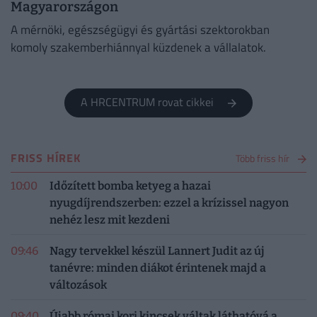
Magyarországon
A mérnöki, egészségügyi és gyártási szektorokban
komoly szakemberhiánnyal küzdenek a vállalatok.
A HRCENTRUM rovat cikkei
FRISS HÍREK
Több friss hír
10:00
Időzített bomba ketyeg a hazai
nyugdíjrendszerben: ezzel a krízissel nagyon
nehéz lesz mit kezdeni
09:46
Nagy tervekkel készül Lannert Judit az új
tanévre: minden diákot érintenek majd a
változások
09:40
Újabb római kori kincsek váltak láthatóvá a