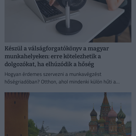
Készül a válságforgatókönyv a magyar
munkahelyeken: erre kötelezhetik a
dolgozókat, ha elhúzódik a hőség
Hogyan érdemes szervezni a munkavégzést
hőségriadóban? Otthon, ahol mindenki külön hűti a
lakását, vagy egy korszerű, energiahatékony
irodaházban, ahol a hűtés központilag működik.