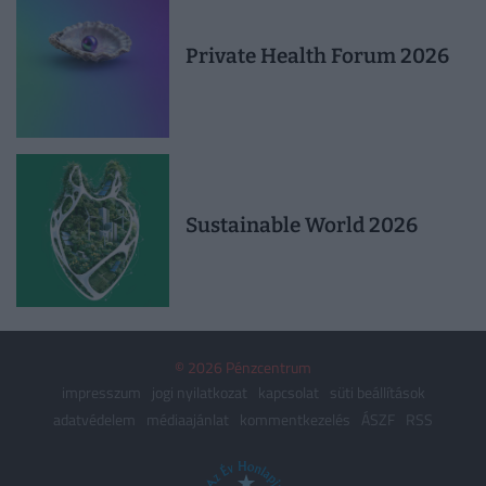
Private Health Forum 2026
Sustainable World 2026
© 2026 Pénzcentrum
impresszum
jogi nyilatkozat
kapcsolat
süti beállítások
adatvédelem
médiaajánlat
kommentkezelés
ÁSZF
RSS