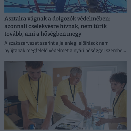
Asztalra vágnak a dolgozók védelmében:
azonnali cselekvésre hívnak, nem tűrik
tovább, ami a hőségben megy
A szakszervezet szerint a jelenlegi előírások nem
nyújtanak megfelelő védelmet a nyári hőséggel szemben,
ezért aláírásgyűjtést indítottak a dolgozók egészségének
védelmében.