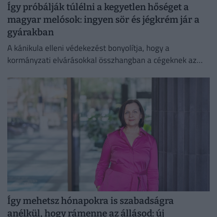
Így próbálják túlélni a kegyetlen hőséget a
magyar melósok: ingyen sör és jégkrém jár a
gyárakban
A kánikula elleni védekezést bonyolítja, hogy a
kormányzati elvárásokkal összhangban a cégeknek az
energiafogyasztásukat is mérsékelniük kell.
Így mehetsz hónapokra is szabadságra
anélkül, hogy rámenne az állásod: új