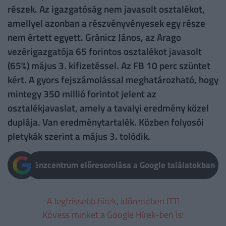
részek. Az igazgatóság nem javasolt osztalékot,
amellyel azonban a részvényvényesek egy része
nem értett egyett. Gránicz János, az Arago
vezérigazgatója 65 forintos osztalékot javasolt
(65%) május 3. kifizetéssel. Az FB 10 perc szüntet
kért. A gyors fejszámolással meghatározható, hogy
mintegy 350 millió forintot jelent az
osztalékjavaslat, amely a tavalyi eredmény közel
duplája. Van eredménytartalék. Közben folyosói
pletykák szerint a május 3. tolódik.
Pénzcentrum előresorolása a Google találatokban
A legfrissebb hírek, időrendben ITT!
Kövess minket a Google Hírek-ben is!