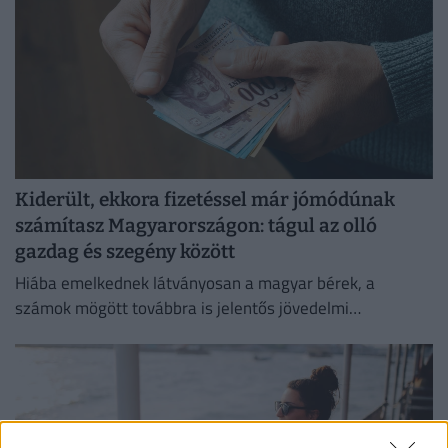
Kiderült, ekkora fizetéssel már jómódúnak
számítasz Magyarországon: tágul az olló
gazdag és szegény között
Hiába emelkednek látványosan a magyar bérek, a
számok mögött továbbra is jelentős jövedelmi
különbségek húzódnak meg.