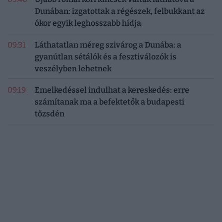
Dunában: izgatottak a régészek, felbukkant az
ókor egyik leghosszabb hídja
09:31
Láthatatlan méreg szivárog a Dunába: a
gyanútlan sétálók és a fesztiválozók is
veszélyben lehetnek
09:19
Emelkedéssel indulhat a kereskedés: erre
számítanak ma a befektetők a budapesti
tőzsdén