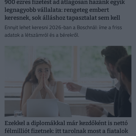
900 ezres fizetést ad átlagosan hazánk egyik
legnagyobb vállalata: rengeteg embert
keresnek, sok álláshoz tapasztalat sem kell
Ennyit lehet keresni 2026-ban a Boschnál: íme a friss
adatok a létszámról és a bérekről.
Ezekkel a diplomákkal már kezdőként is nettó
félmilliót fizetnek: itt tarolnak most a fiatalok