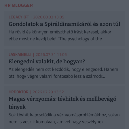
HR BLOGGER
LEGACYKFT
| 2026.08.03 13:05
Gondolatok a Spiráldinamikáról és azon túl
Ha rövid és könnyen emészthető írást keresel, akkor
ebbe most ne kezdj bele! "The psychology of the...
LASKAINELLI
| 2026.07.31 11:05
Elengedni valakit, de hogyan?
Az elengedés nem ott kezdődik, hogy elengeded. Hanem
ott, hogy végre valami fontosabb lesz a számodr...
HRDOKTOR
| 2026.07.29 13:52
Magas vérnyomás: tévhitek és mellbevágó
tények
Sok tévhit kapcsolódik a vérnyomásproblémákhoz, sokan
nem is veszik komolyan, amivel nagy veszélynek...