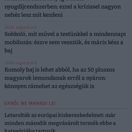
nyugdíjrendszerben: ezzel a krízissel nagyon
nehéz lesz mit kezdeni
2026. augusztus 6.
Sokkoló, mit művel a testünkkel a mindennapi
mobilozás: észre sem vesszük, és máris kész a
baj
2026. augusztus 6.
Komoly baj is lehet abból, ha az 50 pluszos
magyarok lemondanak erről a nyáron:
könnyen rámehet az egészségük is
ERRŐL NE MARADJ LE!
Letarolták az európai kiskereskedelmet: már
minden második megvásárolt termék ebbe a
kategóriába tartozik