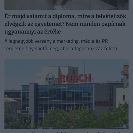
Ér majd valamit a diploma, mire a felvételizők
elvégzik az egyetemet? Nem minden papírnak
ugyanannyi az értéke
A legnagyobb verseny a marketing, média és PR
területén figyelhető meg, ahol átlagosan száz feletti
jelentkező juthat egy pályakezdő állásra.