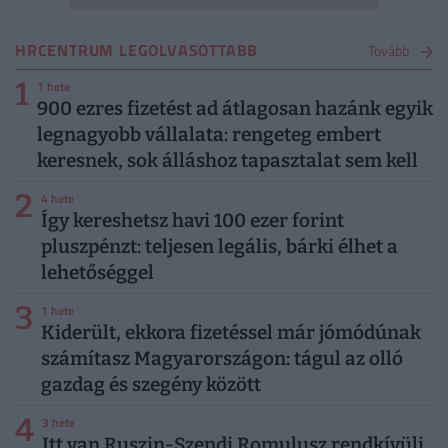
HRCENTRUM LEGOLVASOTTABB
Tovább
1
1 hete
900 ezres fizetést ad átlagosan hazánk egyik
legnagyobb vállalata: rengeteg embert
keresnek, sok álláshoz tapasztalat sem kell
2
4 hete
Így kereshetsz havi 100 ezer forint
pluszpénzt: teljesen legális, bárki élhet a
lehetőséggel
3
1 hete
Kiderült, ekkora fizetéssel már jómódúnak
számítasz Magyarországon: tágul az olló
gazdag és szegény között
4
3 hete
Itt van Ruszin-Szendi Romulusz rendkívüli