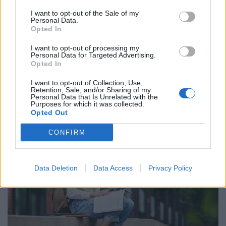
I want to opt-out of the Sale of my
Personal Data.
Opted In
I want to opt-out of processing my
El vannak tévedve a mai diákok? Sokan már
Personal Data for Targeted Advertising.
csak így hajlandók dolgozni: elképesztő,
Opted In
milyen elvárásaik vannak
I want to opt-out of Collection, Use,
Retention, Sale, and/or Sharing of my
A diákok által legfontosabbnak tartott készségek között
Personal Data that Is Unrelated with the
Purposes for which it was collected.
továbbra is a kommunikáció, a problémamegoldás és a
Opted Out
kritikus gondolkodás vezet.
CONFIRM
Data Deletion
Data Access
Privacy Policy