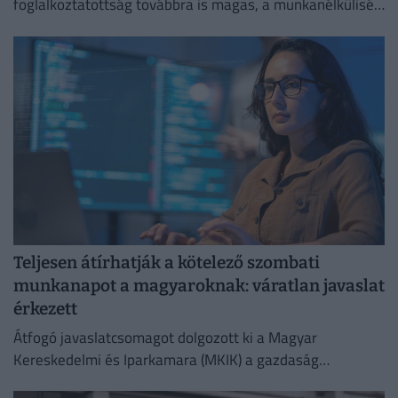
foglalkoztatottság továbbra is magas, a munkanélküliség
pedig nem emelkedik drámai mértékben.
Teljesen átírhatják a kötelező szombati
munkanapot a magyaroknak: váratlan javaslat
érkezett
Átfogó javaslatcsomagot dolgozott ki a Magyar
Kereskedelmi és Iparkamara (MKIK) a gazdaság
működőképességének megőrzése és az energiaválság