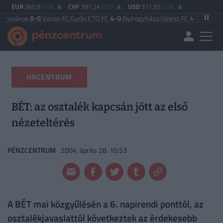
EUR
365.9
0.48
CHF
391.24
0.91
USD
317.55
0.58
0-0
Vasas FC
|
Győri ETO FC
4-0
Nyíregyháza
|
Újpest FC
4-2
Debreceni VSC
|
Bu
HRCENTRUM
BÉT: az osztalék kapcsán jött az első
nézeteltérés
PÉNZCENTRUM
2004. április 28. 10:53
A BÉT mai közgyűlésén a 6. napirendi ponttól, az
osztalékjavaslattól következtek az érdekesebb