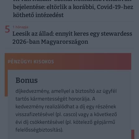
bejelentése: eltörlik a korábbi, Covid-19-hez
köthető intézedést
5
1 hónapja
Leesik az állad: ennyit keres egy stewardess
2026-ban Magyarországon
PÉNZÜGYI KISOKOS
Bonus
díjkedvezmény, amellyel a biztosító az ügyfél
tartós kármentességét honorálja. A
kedvezmény realizálódhat a díj egy részének
visszafizetésével (pl. casco) vagy a következő
évi díj csökkentésével (pl. kötelező gépjármű
felelősségbiztosítás).