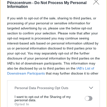
Pénzcentrum -
Do Not Process My Personal
Information
If you wish to opt-out of the sale, sharing to third parties, or
processing of your personal or sensitive information for
targeted advertising by us, please use the below opt-out
section to confirm your selection. Please note that after your
Így dolgoznak home officeból az élelmesek,
opt-out request is processed you may continue seeing
miközben utazgatnak: itt a TOP10 úticél, ahol
interest-based ads based on personal information utilized by
ezt legkönnyebben megteheted
us or personal information disclosed to third parties prior to
your opt-out. You may separately opt-out of the further
Az IWG kutatása szerint a helyfüggetlen munkavégzés a
disclosure of your personal information by third parties on the
válaszadók 90%-ánál javította a munka és a magánélet
IAB’s list of downstream participants. This information may
egyensúlyát, míg 80%-uk produktívabbnak érzi magát.
also be disclosed by us to third parties on the
IAB’s List of
Downstream Participants
that may further disclose it to other
third parties.
Personal Data Processing Opt Outs
I want to opt-out of the Sharing of my
personal data.
Opted In