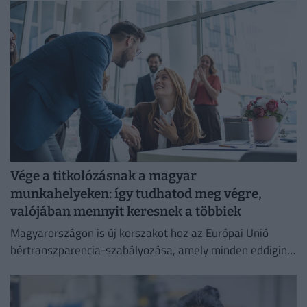
Vége a titkolózásnak a magyar
munkahelyeken: így tudhatod meg végre,
valójában mennyit keresnek a többiek
Magyarországon is új korszakot hoz az Európai Unió
bértranszparencia-szabályozása, amely minden eddiginél
átláthatóbbá teszi a vállalati javadalmazást: