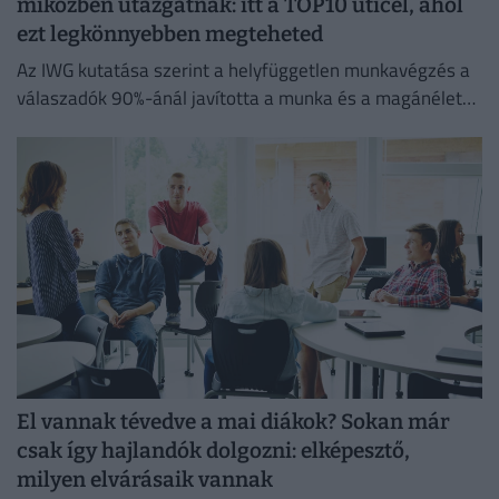
miközben utazgatnak: itt a TOP10 úticél, ahol
ezt legkönnyebben megteheted
Az IWG kutatása szerint a helyfüggetlen munkavégzés a
válaszadók 90%-ánál javította a munka és a magánélet
egyensúlyát, míg 80%-uk produktívabbnak érzi magát.
El vannak tévedve a mai diákok? Sokan már
csak így hajlandók dolgozni: elképesztő,
milyen elvárásaik vannak