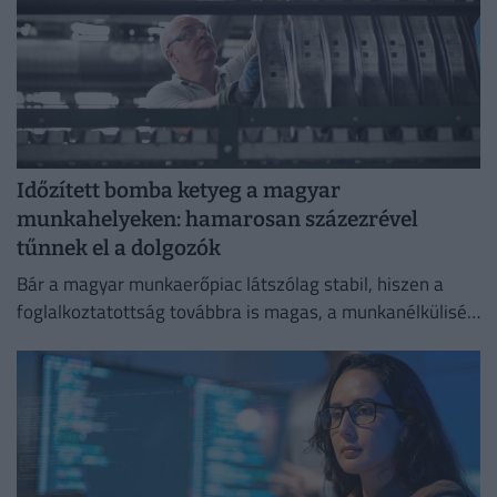
Időzített bomba ketyeg a magyar
munkahelyeken: hamarosan százezrével
tűnnek el a dolgozók
Bár a magyar munkaerőpiac látszólag stabil, hiszen a
foglalkoztatottság továbbra is magas, a munkanélküliség
pedig nem emelkedik drámai mértékben.