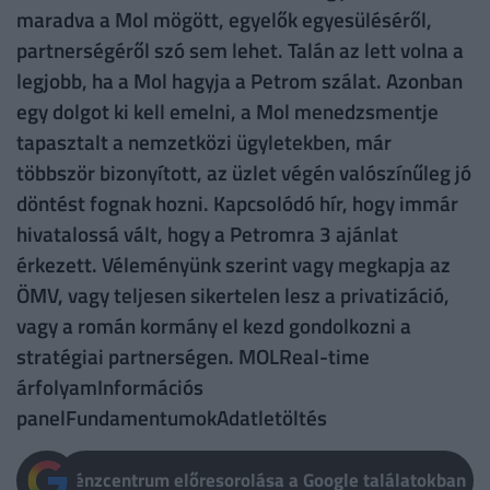
maradva a Mol mögött, egyelők egyesüléséről,
partnerségéről szó sem lehet. Talán az lett volna a
legjobb, ha a Mol hagyja a Petrom szálat. Azonban
egy dolgot ki kell emelni, a Mol menedzsmentje
tapasztalt a nemzetközi ügyletekben, már
többször bizonyított, az üzlet végén valószínűleg jó
döntést fognak hozni. Kapcsolódó hír, hogy immár
hivatalossá vált, hogy a Petromra 3 ajánlat
érkezett. Véleményünk szerint vagy megkapja az
ÖMV, vagy teljesen sikertelen lesz a privatizáció,
vagy a román kormány el kezd gondolkozni a
stratégiai partnerségen. MOLReal-time
árfolyamInformációs
panelFundamentumokAdatletöltés
Pénzcentrum előresorolása a Google találatokban