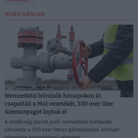
NEKED AJÁNLJUK
Nemzetközi bűnözők hónapokon át
csapolták a Mol vezetékét, 330 ezer liter
üzemanyagot loptak el
A rendőrség szerint profi, nemzetközi bűnbanda
szervezte a 330 ezer literes gázolajlopást, amelyet
hónapokig észrevétlenül végeztek.