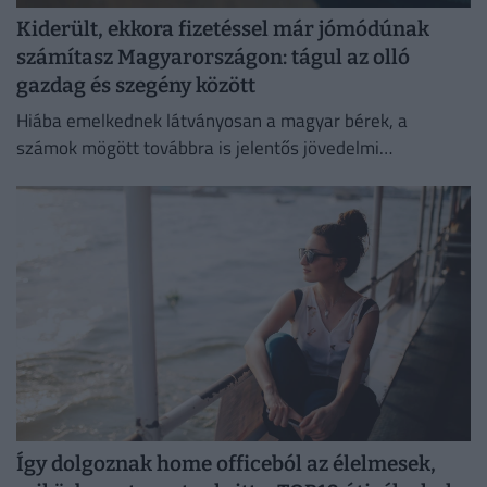
Kiderült, ekkora fizetéssel már jómódúnak
számítasz Magyarországon: tágul az olló
gazdag és szegény között
Hiába emelkednek látványosan a magyar bérek, a
számok mögött továbbra is jelentős jövedelmi
különbségek húzódnak meg.
Így dolgoznak home officeból az élelmesek,