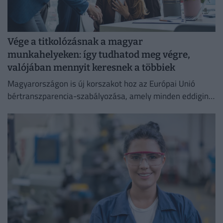
Vége a titkolózásnak a magyar
munkahelyeken: így tudhatod meg végre,
valójában mennyit keresnek a többiek
Magyarországon is új korszakot hoz az Európai Unió
bértranszparencia-szabályozása, amely minden eddiginél
átláthatóbbá teszi a vállalati javadalmazást: