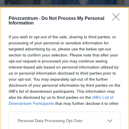
Ezzel a melóval degeszre kereshetik magukat a
magyar fiatalok: óránként 4000 forintot is
Pénzcentrum -
Do Not Process My Personal
Information
fizetnek
A magyar diákmunkapiac elmúlt másfél évtizede
If you wish to opt-out of the sale, sharing to third parties, or
lényegében egyetlen nagy átrendeződés története.
processing of your personal or sensitive information for
targeted advertising by us, please use the below opt-out
section to confirm your selection. Please note that after your
opt-out request is processed you may continue seeing
interest-based ads based on personal information utilized by
us or personal information disclosed to third parties prior to
your opt-out. You may separately opt-out of the further
disclosure of your personal information by third parties on the
IAB’s list of downstream participants. This information may
also be disclosed by us to third parties on the
IAB’s List of
Downstream Participants
that may further disclose it to other
third parties.
Personal Data Processing Opt Outs
Készül a válságforgatókönyv a magyar