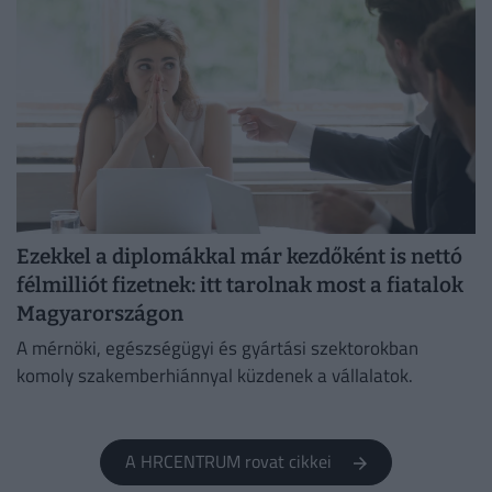
Ezekkel a diplomákkal már kezdőként is nettó
félmilliót fizetnek: itt tarolnak most a fiatalok
Magyarországon
A mérnöki, egészségügyi és gyártási szektorokban
komoly szakemberhiánnyal küzdenek a vállalatok.
A HRCENTRUM rovat cikkei