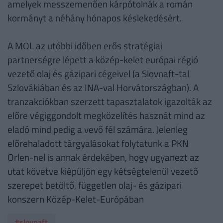
amelyek messzemenően kárpótolnák a román
kormányt a néhány hónapos késlekedésért.
A MOL az utóbbi időben erős stratégiai
partnerségre lépett a közép-kelet európai régió
vezető olaj és gázipari cégeivel (a Slovnaft-tal
Szlovákiában és az INA-val Horvátországban). A
tranzakciókban szerzett tapasztalatok igazolták az
előre végiggondolt megközelítés hasznát mind az
eladó mind pedig a vevő fél számára. Jelenleg
előrehaladott tárgyalásokat folytatunk a PKN
Orlen-nel is annak érdekében, hogy ugyanezt az
utat követve kiépüljön egy kétségtelenül vezető
szerepet betöltő, független olaj- és gázipari
konszern Közép-Kelet-Európában
#slovnaft