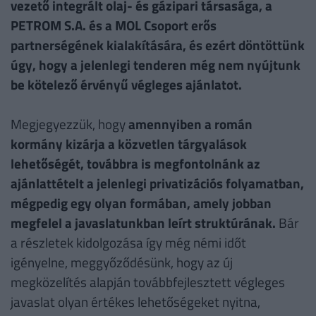
vezető integrált olaj- és gázipari társasága, a
PETROM S.A. és a MOL Csoport erős
partnerségének kialakítására, és ezért döntöttünk
úgy, hogy a jelenlegi tenderen még nem nyújtunk
be kötelező érvényű végleges ajánlatot.
Megjegyezzük, hogy
amennyiben a román
kormány kizárja a közvetlen tárgyalások
lehetőségét, továbbra is megfontolnánk az
ajánlattételt a jelenlegi privatizációs folyamatban,
mégpedig egy olyan formában, amely jobban
megfelel a javaslatunkban leírt struktúrának.
Bár
a részletek kidolgozása így még némi időt
igényelne, meggyőződésünk, hogy az új
megközelítés alapján továbbfejlesztett végleges
javaslat olyan értékes lehetőségeket nyitna,