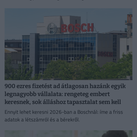
jelentkező juthat egy pályakezdő állásra.
900 ezres fizetést ad átlagosan hazánk egyik
legnagyobb vállalata: rengeteg embert
keresnek, sok álláshoz tapasztalat sem kell
Ennyit lehet keresni 2026-ban a Boschnál: íme a friss
adatok a létszámról és a bérekről.