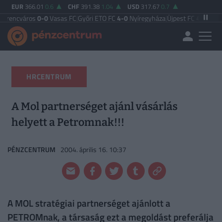
EUR
366.01
0.6
CHF
391.38
1.04
USD
317.67
0.7
os
0-0
Vasas FC
|
Győri ETO FC
4-0
Nyíregyháza
|
Újpest FC
4-2
Debreceni VSC
|
HRCENTRUM
A Mol partnerséget ajánl vásárlás
helyett a Petromnak!!!
PÉNZCENTRUM
2004. április 16. 10:37
A MOL stratégiai partnerséget ajánlott a
PETROMnak, a társaság ezt a megoldást preferálja