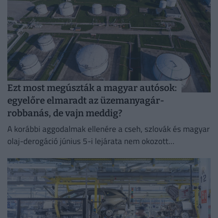
Ezt most megúszták a magyar autósok:
egyelőre elmaradt az üzemanyagár-
robbanás, de vajn meddig?
A korábbi aggodalmak ellenére a cseh, szlovák és magyar
olaj-derogáció június 5-i lejárata nem okozott
árrobbanást a régió üzemanyagpiacán.