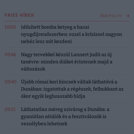
FRISS HÍREK
Több friss hír
10:00
Időzített bomba ketyeg a hazai
nyugdíjrendszerben: ezzel a krízissel nagyon
nehéz lesz mit kezdeni
09:46
Nagy tervekkel készül Lannert Judit az új
tanévre: minden diákot érintenek majd a
változások
09:40
Újabb római kori kincsek váltak láthatóvá a
Dunában: izgatottak a régészek, felbukkant az
ókor egyik leghosszabb hídja
09:31
Láthatatlan méreg szivárog a Dunába: a
gyanútlan sétálók és a fesztiválozók is
veszélyben lehetnek