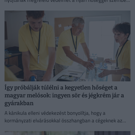
ezért aláírásgyűjtést indítottak a dolgozók egészségének
védelmében.
Így próbálják túlélni a kegyetlen hőséget a
magyar melósok: ingyen sör és jégkrém jár a
gyárakban
A kánikula elleni védekezést bonyolítja, hogy a
kormányzati elvárásokkal összhangban a cégeknek az
energiafogyasztásukat is mérsékelniük kell.