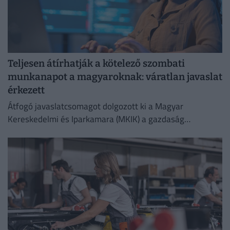
Teljesen átírhatják a kötelező szombati
munkanapot a magyaroknak: váratlan javaslat
érkezett
Átfogó javaslatcsomagot dolgozott ki a Magyar
Kereskedelmi és Iparkamara (MKIK) a gazdaság
működőképességének megőrzése és az energiaválság
kezelése érdekében.