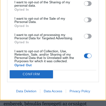
I want to opt-out of the Sharing of my
munkahelyeken: erre kötelezhetik a
personal data.
dolgozókat, ha elhúzódik a hőség
Opted In
Hogyan érdemes szervezni a munkavégzést
I want to opt-out of the Sale of my
hőségriadóban? Otthon, ahol mindenki külön hűti a
Personal Data.
Opted In
lakását, vagy egy korszerű, energiahatékony
irodaházban, ahol a hűtés központilag működik.
I want to opt-out of processing my
Personal Data for Targeted Advertising.
Opted In
I want to opt-out of Collection, Use,
Retention, Sale, and/or Sharing of my
Personal Data that Is Unrelated with the
Purposes for which it was collected.
Opted Out
CONFIRM
Olyan válság csapott le Oroszországra, amire
Data Deletion
Data Access
Privacy Policy
senki sem számított: teljesen elfogytak az
emberek, bénulás fenyegeti az országot