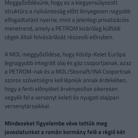
Meggyőződésünk, hogy ez a kiegyensúlyozott
struktúra a nyilvánosság előtt lényegesen nagyobb
elfogadtatást nyerne, mint a jelenlegi privatizációs
menetrend, amely a PETROM kizárólag külföldi
cégek általi felvásárlását részesíti előnyben.
A MOL meggyőződése, hogy Közép-Kelet Európa
legnagyobb integrált olaj és gáz csoportjainak, azaz
a PETROM-nak és a MOL/Slovnaft/INA Csoportnak
szoros szövetségre kell lépniük annak érdekében,
hogy a fenti előnyöket érvényesítve sikeresen
vegyék fel a versenyt keleti és nyugati olajipari
versenytársaikkal.
Mindezeket figyelembe véve tettük meg
javaslatunkat a román kormány felé a régió két