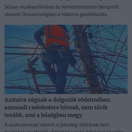
Súlyos munkaerőhiányt és fenntarthatatlan bérspirált
okozott Oroszországban a háborús gazdálkodás.
Asztalra vágnak a dolgozók védelmében:
azonnali cselekvésre hívnak, nem tűrik
tovább, ami a hőségben megy
A szakszervezet szerint a jelenlegi előírások nem
nyújtanak megfelelő védelmet a nyári hőséggel szemben,