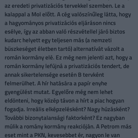
az eredeti privatizációs tervekkel szemben. Le a
kalappal a Mol előtt. A cég valószínűleg látta, hogy
a hagyományos privatizációs eljáráson nincs
esélye, így az abban való részvétellel járó biztos
kudarc helyett egy teljesen más (a nemzeti
büszkeséget életben tartó) alternatívát vázolt a
román kormány elé. Ez még nem jelenti azt, hogy a
román kormány lefújná a privatizációs tendert, de
annak sikertelensége esetén B tervként
felmerülhet. A hír hatására a papír enyhe
gyengülést mutat. Egyelőre még nem lehet
eldönteni, hogy közép távon a hírt a piac hogyan
fogadja. Irreális elképzelésként? Nagy húzásként?
További bizonytalansági faktorként? Ez nagyban
múlik a romány kormány reakcióján. A Petrom más
eset mint a PKN, kevesebbet ér, nagyon le van