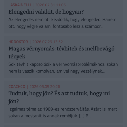
LASKAINELLI
| 2026.07.31 11:05
Elengedni valakit, de hogyan?
Az elengedés nem ott kezdődik, hogy elengeded. Hanem
ott, hogy végre valami fontosabb lesz a számodr...
HRDOKTOR
| 2026.07.29 13:52
Magas vérnyomás: tévhitek és mellbevágó
tények
Sok tévhit kapcsolódik a vérnyomásproblémákhoz, sokan
nem is veszik komolyan, amivel nagy veszélynek...
COACHCO
| 2026.05.05 20:26
Tudtuk, hogy jön? És azt tudtuk, hogy mi
jön?
Izgalmas téma az 1989-es rendszerváltás. Azért is, mert
sokan a mostanit is annak reméljük. [...] B...