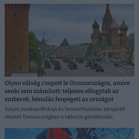
lakását, vagy egy korszerű, energiahatékony
irodaházban, ahol a hűtés központilag működik.
Olyan válság csapott le Oroszországra, amire
senki sem számított: teljesen elfogytak az
emberek, bénulás fenyegeti az országot
Súlyos munkaerőhiányt és fenntarthatatlan bérspirált
okozott Oroszországban a háborús gazdálkodás.