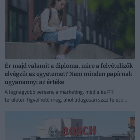
Ér majd valamit a diploma, mire a felvételizők
elvégzik az egyetemet? Nem minden papírnak
ugyanannyi az értéke
A legnagyobb verseny a marketing, média és PR
területén figyelhető meg, ahol átlagosan száz feletti
jelentkező juthat egy pályakezdő állásra.