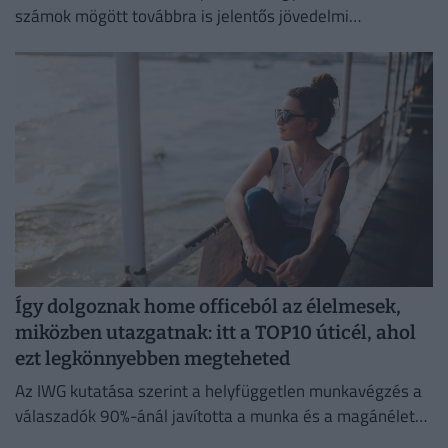
számok mögött továbbra is jelentős jövedelmi
különbségek húzódnak meg.
Így dolgoznak home officeból az élelmesek,
miközben utazgatnak: itt a TOP10 úticél, ahol
ezt legkönnyebben megteheted
Az IWG kutatása szerint a helyfüggetlen munkavégzés a
válaszadók 90%-ánál javította a munka és a magánélet
egyensúlyát, míg 80%-uk produktívabbnak érzi magát.