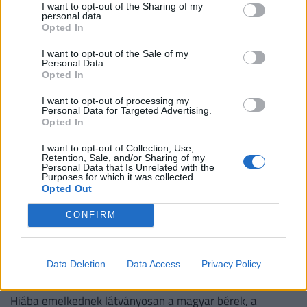
kell
I want to opt-out of the Sharing of my
personal data.
Heti összefoglaló a Pénzcentrum legolvasottabb
Opted In
cikkeiből: ezek a témák mozgatták meg leginkább az
I want to opt-out of the Sale of my
olvasókat.
Personal Data.
Opted In
I want to opt-out of processing my
Personal Data for Targeted Advertising.
Opted In
I want to opt-out of Collection, Use,
Retention, Sale, and/or Sharing of my
Personal Data that Is Unrelated with the
Purposes for which it was collected.
Opted Out
CONFIRM
Kiderült, ekkora fizetéssel már jómódúnak
számítasz Magyarországon: tágul az olló
Data Deletion
Data Access
Privacy Policy
gazdag és szegény között
Hiába emelkednek látványosan a magyar bérek, a