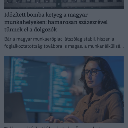
Időzített bomba ketyeg a magyar
munkahelyeken: hamarosan százezrével
tűnnek el a dolgozók
Bár a magyar munkaerőpiac látszólag stabil, hiszen a
foglalkoztatottság továbbra is magas, a munkanélküliség
pedig nem emelkedik drámai mértékben.