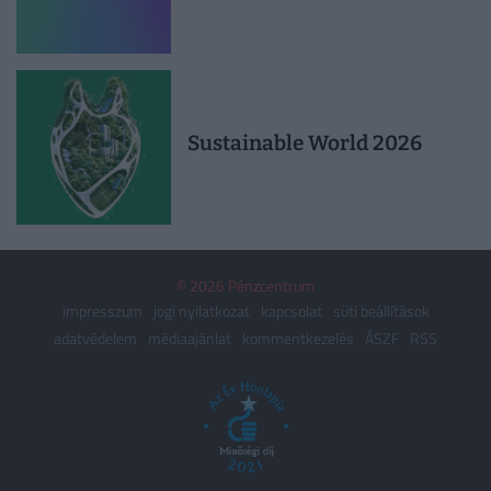
Sustainable World 2026
© 2026 Pénzcentrum
impresszum
jogi nyilatkozat
kapcsolat
süti beállítások
adatvédelem
médiaajánlat
kommentkezelés
ÁSZF
RSS