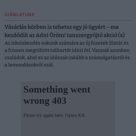
AJÁNLATUNK
Vásárlás közben is tehetsz egy jó ügyért – ma
kezdődik az Adni Öröm! tanszergyűjtő akció (x)
Az iskolakezdés sokunk számára az új füzetek illatát és
a frissen megtöltött tolltartót idézi fel. Vannak azonban
családok, ahol ez az időszak inkább a számolgatásról és
a lemondásokról szól.