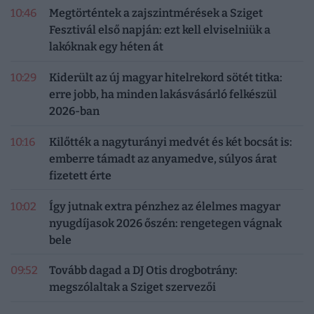
10:46
Megtörténtek a zajszintmérések a Sziget
Fesztivál első napján: ezt kell elviselniük a
lakóknak egy héten át
10:29
Kiderült az új magyar hitelrekord sötét titka:
erre jobb, ha minden lakásvásárló felkészül
2026-ban
10:16
Kilőtték a nagyturányi medvét és két bocsát is:
emberre támadt az anyamedve, súlyos árat
fizetett érte
10:02
Így jutnak extra pénzhez az élelmes magyar
nyugdíjasok 2026 őszén: rengetegen vágnak
bele
09:52
Tovább dagad a DJ Otis drogbotrány:
megszólaltak a Sziget szervezői