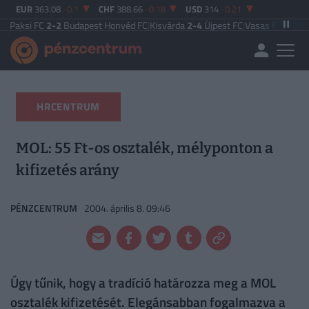
EUR
363.08
-0.1
CHF
388.66
-0.18
USD
314
-0.21
2-2
Budapest Honvéd FC
|
Kisvárda
2-4
Újpest FC
|
Vasas FC
5-0
Zalaegerszeg
HRCENTRUM
MOL: 55 Ft-os osztalék, mélyponton a
kifizetés arány
PÉNZCENTRUM
2004. április 8. 09:46
Úgy tűnik, hogy a tradíció határozza meg a MOL
osztalék kifizetését. Elegánsabban fogalmazva a