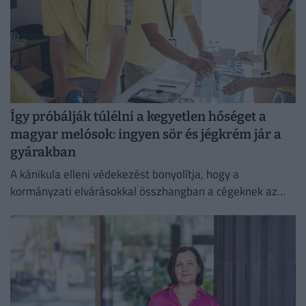
Így próbálják túlélni a kegyetlen hőséget a
magyar melósok: ingyen sör és jégkrém jár a
gyárakban
A kánikula elleni védekezést bonyolítja, hogy a
kormányzati elvárásokkal összhangban a cégeknek az
energiafogyasztásukat is mérsékelniük kell.