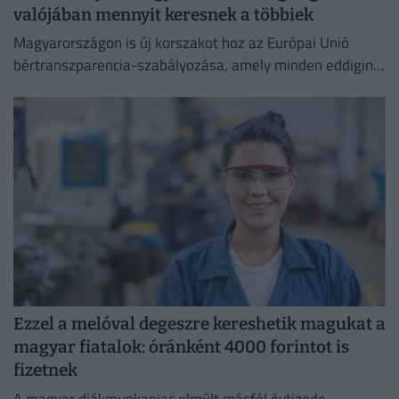
valójában mennyit keresnek a többiek
Magyarországon is új korszakot hoz az Európai Unió
bértranszparencia-szabályozása, amely minden eddiginél
átláthatóbbá teszi a vállalati javadalmazást:
Ezzel a melóval degeszre kereshetik magukat a
magyar fiatalok: óránként 4000 forintot is
fizetnek
A magyar diákmunkapiac elmúlt másfél évtizede