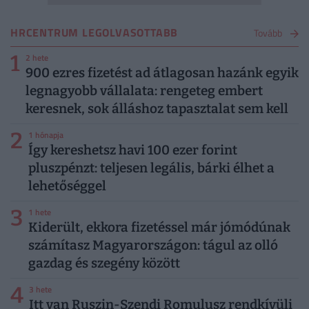
HRCENTRUM LEGOLVASOTTABB
Tovább
1
2 hete
900 ezres fizetést ad átlagosan hazánk egyik
legnagyobb vállalata: rengeteg embert
keresnek, sok álláshoz tapasztalat sem kell
2
1 hónapja
Így kereshetsz havi 100 ezer forint
pluszpénzt: teljesen legális, bárki élhet a
lehetőséggel
3
1 hete
Kiderült, ekkora fizetéssel már jómódúnak
számítasz Magyarországon: tágul az olló
gazdag és szegény között
4
3 hete
Itt van Ruszin-Szendi Romulusz rendkívüli