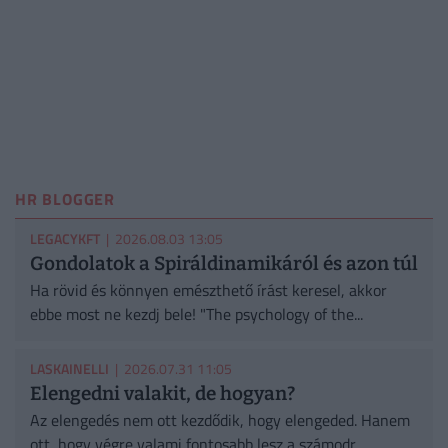
HR BLOGGER
LEGACYKFT
| 2026.08.03 13:05
Gondolatok a Spiráldinamikáról és azon túl
Ha rövid és könnyen emészthető írást keresel, akkor
ebbe most ne kezdj bele! "The psychology of the...
LASKAINELLI
| 2026.07.31 11:05
Elengedni valakit, de hogyan?
Az elengedés nem ott kezdődik, hogy elengeded. Hanem
ott, hogy végre valami fontosabb lesz a számodr...