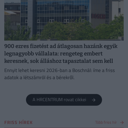
900 ezres fizetést ad átlagosan hazánk egyik
legnagyobb vállalata: rengeteg embert
keresnek, sok álláshoz tapasztalat sem kell
Ennyit lehet keresni 2026-ban a Boschnál: íme a friss
adatok a létszámról és a bérekről.
A HRCENTRUM rovat cikkei
FRISS HÍREK
Több friss hír