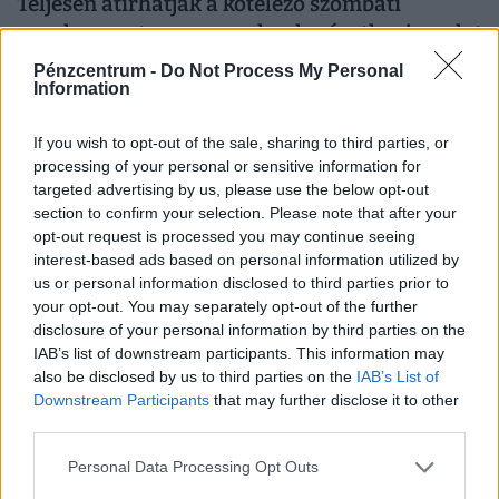
Teljesen átírhatják a kötelező szombati
munkanapot a magyaroknak: váratlan javaslat
érkezett
Pénzcentrum -
Do Not Process My Personal
Information
Átfogó javaslatcsomagot dolgozott ki a Magyar
Kereskedelmi és Iparkamara (MKIK) a gazdaság
If you wish to opt-out of the sale, sharing to third parties, or
működőképességének megőrzése és az energiaválság
processing of your personal or sensitive information for
kezelése érdekében.
targeted advertising by us, please use the below opt-out
section to confirm your selection. Please note that after your
opt-out request is processed you may continue seeing
interest-based ads based on personal information utilized by
us or personal information disclosed to third parties prior to
your opt-out. You may separately opt-out of the further
disclosure of your personal information by third parties on the
IAB’s list of downstream participants. This information may
also be disclosed by us to third parties on the
IAB’s List of
Downstream Participants
that may further disclose it to other
third parties.
900 ezres a fizetés átlagosan ennél a hazai
Personal Data Processing Opt Outs
vállalatnál: sok álláshoz még tapasztalat sem