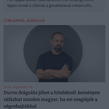
éppen ennek a cikknek a gondolataival voltam elfo...
CÍMLAPRÓL AJÁNLJUK
2026. augusztus 10.
Durva drágulás jöhet a hiteleknél: keményen
ráfázhat minden magyar, ha ezt meglépik a
végrehajtókkal