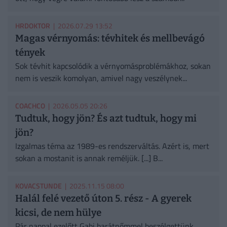
HRDOKTOR
| 2026.07.29 13:52
Magas vérnyomás: tévhitek és mellbevágó
tények
Sok tévhit kapcsolódik a vérnyomásproblémákhoz, sokan
nem is veszik komolyan, amivel nagy veszélynek...
COACHCO
| 2026.05.05 20:26
Tudtuk, hogy jön? És azt tudtuk, hogy mi
jön?
Izgalmas téma az 1989-es rendszerváltás. Azért is, mert
sokan a mostanit is annak reméljük. [...] B...
KOVACSTUNDE
| 2025.11.15 08:00
Halál felé vezető úton 5. rész - A gyerek
kicsi, de nem hülye
Pár nappal ezelőtt Gabi barátnőmmel beszélgettünk,