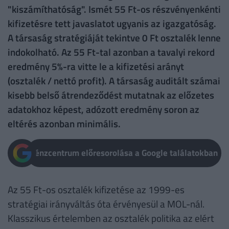
"kiszámíthatóság". Ismét 55 Ft-os részvényenkénti
kifizetésre tett javaslatot ugyanis az igazgatóság.
A társaság stratégiáját tekintve 0 Ft osztalék lenne
indokolható. Az 55 Ft-tal azonban a tavalyi rekord
eredmény 5%-ra vitte le a kifizetési arányt
(osztalék / nettó profit). A társaság auditált számai
kisebb belső átrendeződést mutatnak az előzetes
adatokhoz képest, adózott eredmény soron az
eltérés azonban minimális.
Pénzcentrum előresorolása a Google találatokban
Az 55 Ft-os osztalék kifizetése az 1999-es
stratégiai irányváltás óta érvényesül a MOL-nál.
Klasszikus értelemben az osztalék politika az elért