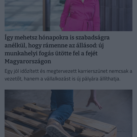
Így mehetsz hónapokra is szabadságra
anélkül, hogy rámenne az állásod: új
munkahelyi fogás ütötte fel a fejét
Magyarországon
Egy jól időzített és megtervezett karrierszünet nemcsak a
vezetőt, hanem a vállalkozást is új pályára állíthatja.