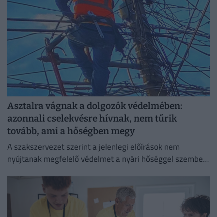
Asztalra vágnak a dolgozók védelmében:
azonnali cselekvésre hívnak, nem tűrik
tovább, ami a hőségben megy
A szakszervezet szerint a jelenlegi előírások nem
nyújtanak megfelelő védelmet a nyári hőséggel szemben,
ezért aláírásgyűjtést indítottak a dolgozók egészségének
védelmében.