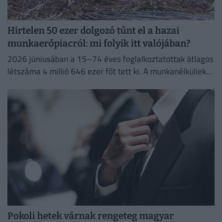
Hirtelen 50 ezer dolgozó tűnt el a hazai
munkaerőpiacról: mi folyik itt valójában?
2026 júniusában a 15–74 éves foglalkoztatottak átlagos
létszáma 4 millió 646 ezer főt tett ki. A munkanélküliek
száma 214 ezer fő, a munkanélküliségi ráta 4,4%...
Pokoli hetek várnak rengeteg magyar