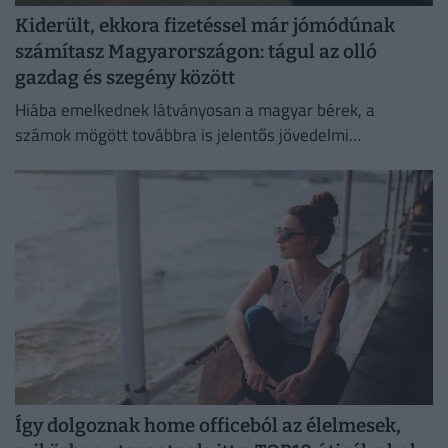
Kiderült, ekkora fizetéssel már jómódúnak
számítasz Magyarországon: tágul az olló
gazdag és szegény között
Hiába emelkednek látványosan a magyar bérek, a
számok mögött továbbra is jelentős jövedelmi
különbségek húzódnak meg.
Így dolgoznak home officeból az élelmesek,