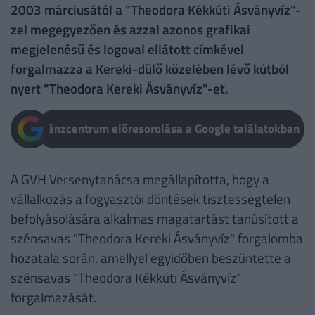
2003 márciusától a "Theodora Kékkúti Ásványvíz"-
zel megegyezően és azzal azonos grafikai
megjelenésű és logoval ellátott címkével
forgalmazza a Kereki-dülő közelében lévő kútból
nyert "Theodora Kereki Ásványvíz"-et.
Pénzcentrum előresorolása a Google találatokban
A GVH Versenytanácsa megállapította, hogy a
vállalkozás a fogyasztói döntések tisztességtelen
befolyásolására alkalmas magatartást tanúsított a
szénsavas "Theodora Kereki Ásványvíz" forgalomba
hozatala során, amellyel egyidőben beszüntette a
szénsavas "Theodora Kékkúti Ásványvíz"
forgalmazását.