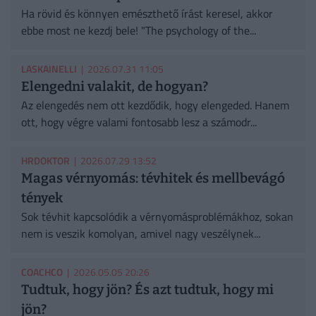
Ha rövid és könnyen emészthető írást keresel, akkor
ebbe most ne kezdj bele! "The psychology of the...
LASKAINELLI
| 2026.07.31 11:05
Elengedni valakit, de hogyan?
Az elengedés nem ott kezdődik, hogy elengeded. Hanem
ott, hogy végre valami fontosabb lesz a számodr...
HRDOKTOR
| 2026.07.29 13:52
Magas vérnyomás: tévhitek és mellbevágó
tények
Sok tévhit kapcsolódik a vérnyomásproblémákhoz, sokan
nem is veszik komolyan, amivel nagy veszélynek...
COACHCO
| 2026.05.05 20:26
Tudtuk, hogy jön? És azt tudtuk, hogy mi
jön?