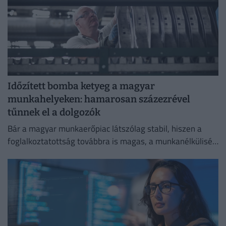
Időzített bomba ketyeg a magyar
munkahelyeken: hamarosan százezrével
tűnnek el a dolgozók
Bár a magyar munkaerőpiac látszólag stabil, hiszen a
foglalkoztatottság továbbra is magas, a munkanélküliség
pedig nem emelkedik drámai mértékben.