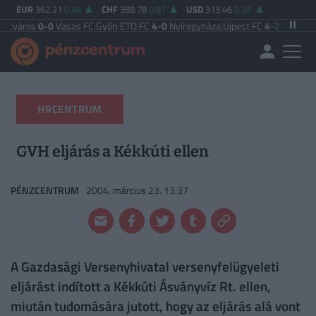
EUR
362.21
0.48
CHF
388.78
0.87
USD
313.46
0.38
0
Vasas FC
|
Győri ETO FC
4-0
Nyíregyháza
|
Újpest FC
4-2
Debreceni VSC
|
Buda
HRCENTRUM
GVH eljárás a Kékkúti ellen
PÉNZCENTRUM
2004. március 23. 13:37
A Gazdasági Versenyhivatal versenyfelügyeleti
eljárást indított a Kékkúti Ásványvíz Rt. ellen,
miután tudomására jutott, hogy az eljárás alá vont