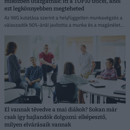
miközben utazgatnak: itt a TOP10 úticél, ahol
ezt legkönnyebben megteheted
Az IWG kutatása szerint a helyfüggetlen munkavégzés a
válaszadók 90%-ánál javította a munka és a magánélet
egyensúlyát, míg 80%-uk produktívabbnak érzi magát.
El vannak tévedve a mai diákok? Sokan már
csak így hajlandók dolgozni: elképesztő,
milyen elvárásaik vannak