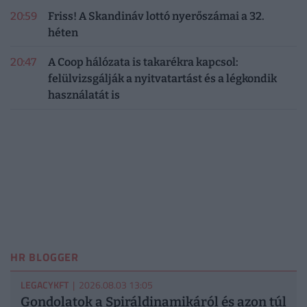
20:59
Friss! A Skandináv lottó nyerőszámai a 32.
héten
20:47
A Coop hálózata is takarékra kapcsol:
felülvizsgálják a nyitvatartást és a légkondik
használatát is
HR BLOGGER
LEGACYKFT
| 2026.08.03 13:05
Gondolatok a Spiráldinamikáról és azon túl