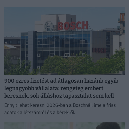
jelentkező juthat egy pályakezdő állásra.
900 ezres fizetést ad átlagosan hazánk egyik
legnagyobb vállalata: rengeteg embert
keresnek, sok álláshoz tapasztalat sem kell
Ennyit lehet keresni 2026-ban a Boschnál: íme a friss
adatok a létszámról és a bérekről.