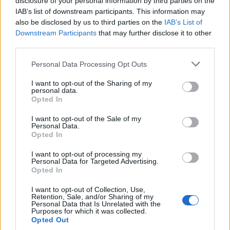
disclosure of your personal information by third parties on the
IAB’s list of downstream participants. This information may
also be disclosed by us to third parties on the
IAB’s List of
Downstream Participants
that may further disclose it to other
third parties.
Personal Data Processing Opt Outs
I want to opt-out of the Sharing of my
personal data.
Forr a levegő a magyar autóipari óriásnál:
Opted In
azonnal leállhat a munka Pécsen és
I want to opt-out of the Sale of my
Fehérváron
Personal Data.
Opted In
A Hanon Systems dolgozói készek a határozatlan idejű
sztrájkra, ugyanakkor továbbra is nyitottak a
I want to opt-out of processing my
megállapodásra.
Personal Data for Targeted Advertising.
Opted In
I want to opt-out of Collection, Use,
Retention, Sale, and/or Sharing of my
Personal Data that Is Unrelated with the
Purposes for which it was collected.
Opted Out