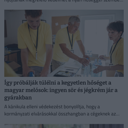
ezért aláírásgyűjtést indítottak a dolgozók egészségének
védelmében.
Így próbálják túlélni a kegyetlen hőséget a
magyar melósok: ingyen sör és jégkrém jár a
gyárakban
A kánikula elleni védekezést bonyolítja, hogy a
kormányzati elvárásokkal összhangban a cégeknek az
energiafogyasztásukat is mérsékelniük kell.