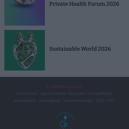
Private Health Forum 2026
Sustainable World 2026
© 2026 Pénzcentrum
impresszum
jogi nyilatkozat
kapcsolat
süti beállítások
adatvédelem
médiaajánlat
kommentkezelés
ÁSZF
RSS