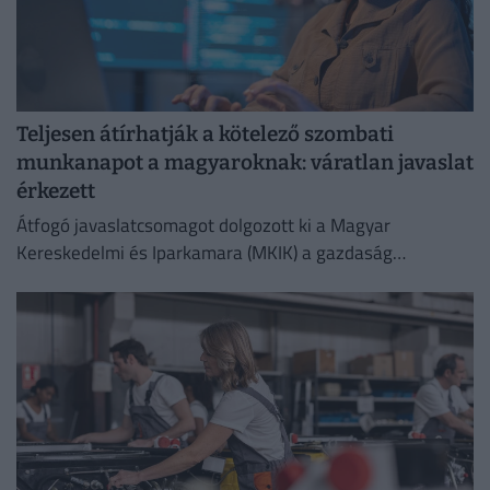
Teljesen átírhatják a kötelező szombati
munkanapot a magyaroknak: váratlan javaslat
érkezett
Átfogó javaslatcsomagot dolgozott ki a Magyar
Kereskedelmi és Iparkamara (MKIK) a gazdaság
működőképességének megőrzése és az energiaválság
kezelése érdekében.