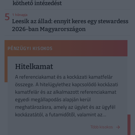
köthető intézedést
5
1 hónapja
Leesik az állad: ennyit keres egy stewardess
2026-ban Magyarországon
PÉNZÜGYI KISOKOS
Hitelkamat
A referenciakamat és a kockázati kamatfelár
összege. A hitelügylethez kapcsolódó kockázati
kamatfelár és az alkalmazott referenciakamat
egyedi megállapodás alapján kerül
meghatározásra, amely az ügylet és az ügyfél
kockázatától, a futamidőtől, valamint az
esetlegesen vonatkozó jogszabályoktól függ.
Több kisokos