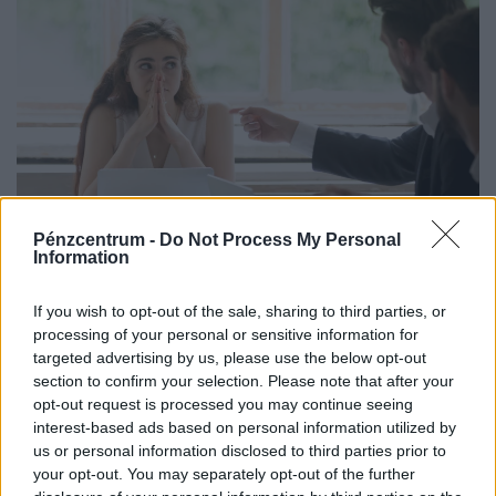
Pénzcentrum -
Do Not Process My Personal
Ezekkel a diplomákkal már kezdőként is nettó
Information
félmilliót fizetnek: itt tarolnak most a fiatalok
Magyarországon
If you wish to opt-out of the sale, sharing to third parties, or
processing of your personal or sensitive information for
A mérnöki, egészségügyi és gyártási szektorokban
targeted advertising by us, please use the below opt-out
komoly szakemberhiánnyal küzdenek a vállalatok.
section to confirm your selection. Please note that after your
opt-out request is processed you may continue seeing
interest-based ads based on personal information utilized by
us or personal information disclosed to third parties prior to
your opt-out. You may separately opt-out of the further