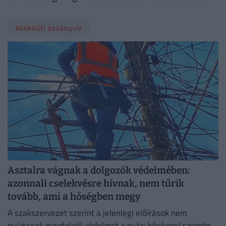
#kékkúti ásványvíz
Asztalra vágnak a dolgozók védelmében:
azonnali cselekvésre hívnak, nem tűrik
tovább, ami a hőségben megy
A szakszervezet szerint a jelenlegi előírások nem
nyújtanak megfelelő védelmet a nyári hőséggel szemben,