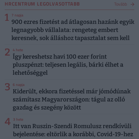
HRCENTRUM LEGOLVASOTTABB
Tovább
1
7 napja
900 ezres fizetést ad átlagosan hazánk egyik
legnagyobb vállalata: rengeteg embert
keresnek, sok álláshoz tapasztalat sem kell
2
4 hete
Így kereshetsz havi 100 ezer forint
pluszpénzt: teljesen legális, bárki élhet a
lehetőséggel
3
6 napja
Kiderült, ekkora fizetéssel már jómódúnak
számítasz Magyarországon: tágul az olló
gazdag és szegény között
4
3 hete
Itt van Ruszin-Szendi Romulusz rendkívüli
bejelentése: eltörlik a korábbi, Covid-19-hez