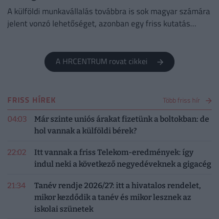
A külföldi munkavállalás továbbra is sok magyar számára
jelent vonzó lehetőséget, azonban egy friss kutatás
szerint már nem kizárólag a magasabb fizetés motiválja
őket.
A HRCENTRUM rovat cikkei
FRISS HÍREK
Több friss hír
04:03
Már szinte uniós árakat fizetünk a boltokban: de
hol vannak a külföldi bérek?
22:02
Itt vannak a friss Telekom-eredmények: így
indul neki a következő negyedéveknek a gigacég
21:34
Tanév rendje 2026/27: itt a hivatalos rendelet,
mikor kezdődik a tanév és mikor lesznek az
iskolai szünetek