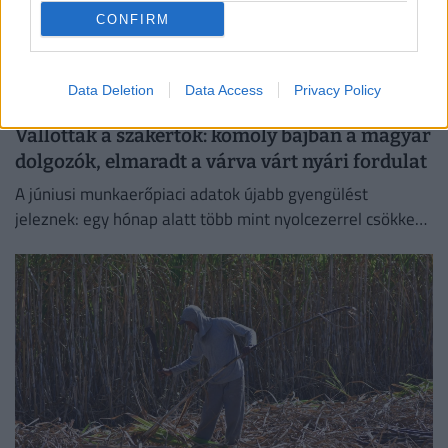
CONFIRM
Data Deletion
Data Access
Privacy Policy
Vallottak a szakértők: komoly bajban a magyar
dolgozók, elmaradt a várva várt nyári fordulat
A júniusi munkaerőpiaci adatok újabb gyengülést
jeleznek: egy hónap alatt több mint nyolcezerrel csökkent
a foglalkoztatottak száma.