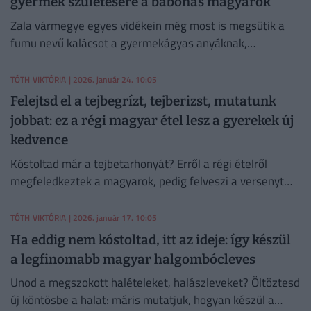
gyermek születésére a babonás magyarok
Zala vármegye egyes vidékein még most is megsütik a
fumu nevű kalácsot a gyermekágyas anyáknak,
családtagjainak – és ez csak egy a régi magyar
gyermekváró szokások közül.
TÓTH VIKTÓRIA
| 2026. január 24. 10:05
Felejtsd el a tejbegrízt, tejberizst, mutatunk
jobbat: ez a régi magyar étel lesz a gyerekek új
kedvence
Kóstoltad már a tejbetarhonyát? Erről a régi ételről
megfeledkeztek a magyarok, pedig felveszi a versenyt
bármelyik édes kásaféleséggel. Mutatjuk, hogyan készül!
TÓTH VIKTÓRIA
| 2026. január 17. 10:05
Ha eddig nem kóstoltad, itt az ideje: így készül
a legfinomabb magyar halgombócleves
Unod a megszokott halételeket, halászleveket? Öltöztesd
új köntösbe a halat: máris mutatjuk, hogyan készül a