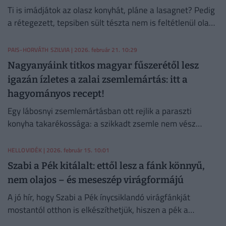
Ti is imádjátok az olasz konyhát, pláne a lasagnet? Pedig
a rétegezett, tepsiben sült tészta nem is feltétlenül olasz
találmány! Itthon is megvan a maga magyaros változata.
PAIS-HORVÁTH SZILVIA
| 2026. február 21. 10:29
Nagyanyáink titkos magyar fűszerétől lesz
igazán ízletes a zalai zsemlemártás: itt a
hagyományos recept!
Egy lábosnyi zsemlemártásban ott rejlik a paraszti
konyha takarékossága: a szikkadt zsemle nem vész
kárba, egy kis pirított hagyma és húsleveslé, és máris
kész a különleges fogás!
HELLOVIDÉK
| 2026. február 15. 10:01
Szabi a Pék kitálalt: ettől lesz a fánk könnyű,
nem olajos – és meseszép virágformájú
A jó hír, hogy Szabi a Pék ínycsiklandó virágfánkját
mostantól otthon is elkészíthetjük, hiszen a pék a
recepttel együtt minden apró, mégis kulcsfontosságú