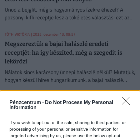
Unod a bejglit, mégis hagyományos ízekre éhezel? A
pozsonyi kifli receptje lesz a tökéletes választás: ezt az
omlós tésztát gazdag diós és mákos töltelék teszi igazán
ünnepivé.
TÓTH VIKTÓRIA
| 2025. december 13. 09:57
Megszereztük a bajai halászlé eredeti
receptjét: ha így készíted, még a szegedit is
lekörözi
Nálatok sincs karácsony ünnepi halászlé nélkül? Mutatjuk,
hogyan készül híres hungarikumunk, a bajai halászlé
hagyományos módon, gyufatésztával tálalva.
TÓTH VIKTÓRIA
| 2025. december 6. 10:06
Pénzcentrum -
Do Not Process My Personal
Íme, a tökéletes gasztroajándék: így készül a
Information
házi vajkaramellás szaloncukor, nincs ennél
If you wish to opt-out of the sale, sharing to third parties, or
finomabb
processing of your personal or sensitive information for
Szívesen kedveskednél gasztroajándékkal szeretteidnek
targeted advertising by us, please use the below opt-out