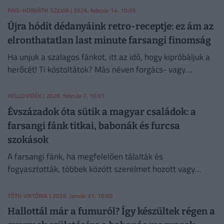
trükköt is megosztott.
PAIS-HORVÁTH SZILVIA
| 2026. február 14. 10:05
Újra hódít dédanyáink retro-receptje: ez ám az
elronthatatlan last minute farsangi finomság
Ha unjuk a szalagos fánkot, itt az idő, hogy kipróbáljuk a
herőcét! Ti kóstoltátok? Más néven forgács- vagy
csörögefánk – így biztosan ismerősebb. Most nagyanyám
receptjét hoztuk hozzá!
HELLOVIDÉK
| 2026. február 7. 10:01
Évszázadok óta sütik a magyar családok: a
farsangi fánk titkai, babonák és furcsa
szokások
A farsangi fánk, ha megfelelően tálalták és
fogyasztották, többek között szerelmet hozott vagy
éppen megóvott a vihartól.
TÓTH VIKTÓRIA
| 2026. január 31. 10:05
Hallottál már a fumuról? Így készültek régen a