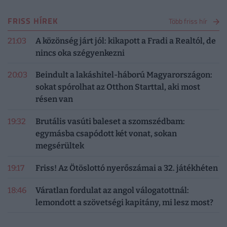
FRISS HÍREK
Több friss hír
21:03
A közönség járt jól: kikapott a Fradi a Realtól, de
nincs oka szégyenkezni
20:03
Beindult a lakáshitel-háború Magyarországon:
sokat spórolhat az Otthon Starttal, aki most
résen van
19:32
Brutális vasúti baleset a szomszédbam:
egymásba csapódott két vonat, sokan
megsérültek
19:17
Friss! Az Ötöslottó nyerőszámai a 32. játékhéten
18:46
Váratlan fordulat az angol válogatottnál:
lemondott a szövetségi kapitány, mi lesz most?