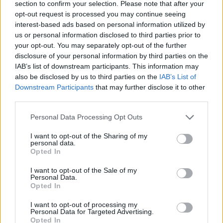
idén karácsonykor? Nem kell tovább keresgélned: íme, a
section to confirm your selection. Please note that after your
házi vajkaramellás szaloncukor pofonegyszerű receptje!
opt-out request is processed you may continue seeing
interest-based ads based on personal information utilized by
TÓTH VIKTÓRIA
| 2025. november 29. 10:04
us or personal information disclosed to third parties prior to
Őrült áron kínálják a vásárban, pedig
your opt-out. You may separately opt-out of the further
disclosure of your personal information by third parties on the
fillérekből kijön: így készül a kenyérlángos,
IAB’s list of downstream participants. This information may
kürtőskalács, forralt bor
also be disclosed by us to third parties on the
IAB’s List of
Downstream Participants
that may further disclose it to other
Megnyitottak a belföldi karácsonyi vásárok: őrült áron
third parties.
kínálják a kenyérlángost, kürtőskalácsot, forralt bort.
Mutatjuk, hogyan készítsd el őket otthon olcsón,
Personal Data Processing Opt Outs
egyszerűen.
TÓTH VIKTÓRIA
| 2025. november 22. 10:03
I want to opt-out of the Sharing of my
personal data.
Megszereztük a legfinomabb aranygaluska
Opted In
receptjét: gyermekkori ízek, házi
I want to opt-out of the Sale of my
vaníliasodóval
Personal Data.
Opted In
Kedvenc magyaros desszertjeink után kutatva
bukkantunk rá az aranygaluska klasszikus receptjére:
I want to opt-out of processing my
Personal Data for Targeted Advertising.
egyszerűbb elkészíteni, mint gondolnád, nincs ennél
Opted In