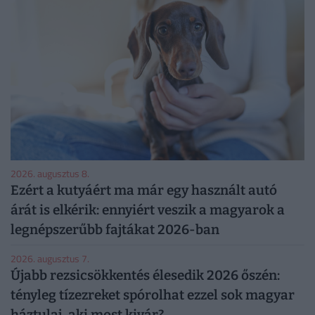
2026. augusztus 8.
Ezért a kutyáért ma már egy használt autó
árát is elkérik: ennyiért veszik a magyarok a
legnépszerűbb fajtákat 2026-ban
2026. augusztus 7.
Újabb rezsicsökkentés élesedik 2026 őszén:
tényleg tízezreket spórolhat ezzel sok magyar
háztulaj, aki most kivár?