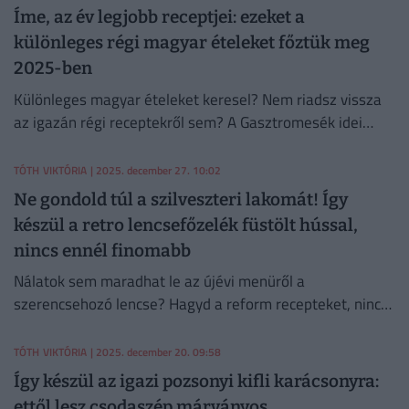
Íme, az év legjobb receptjei: ezeket a
különleges régi magyar ételeket főztük meg
2025-ben
Különleges magyar ételeket keresel? Nem riadsz vissza
az igazán régi receptekről sem? A Gasztromesék idei
receptgyűjteménye csak rád vár – próbáld ki őket, nem
fogsz csalódni!
TÓTH VIKTÓRIA
| 2025. december 27. 10:02
Ne gondold túl a szilveszteri lakomát! Így
készül a retro lencsefőzelék füstölt hússal,
nincs ennél finomabb
Nálatok sem maradhat le az újévi menüről a
szerencsehozó lencse? Hagyd a reform recepteket, nincs
jobb ilyenkor a füstölt húsos lencsefőzeléknél – a
másnaposságot is gyógyítja!
TÓTH VIKTÓRIA
| 2025. december 20. 09:58
Így készül az igazi pozsonyi kifli karácsonyra:
ettől lesz csodaszép márványos