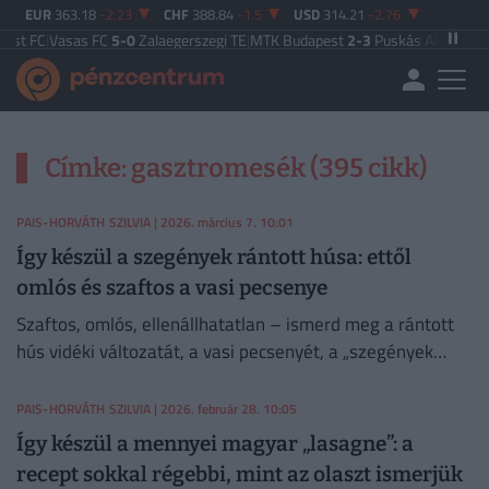
EUR
363.18
-2.23
CHF
388.84
-1.5
USD
314.21
-2.76
t FC
|
Vasas FC
5-0
Zalaegerszegi TE
|
MTK Budapest
2-3
Puskás Akadémia
|
Za
Címke: gasztromesék (395 cikk)
PAIS-HORVÁTH SZILVIA
| 2026. március 7. 10:01
Így készül a szegények rántott húsa: ettől
omlós és szaftos a vasi pecsenye
Szaftos, omlós, ellenállhatatlan – ismerd meg a rántott
hús vidéki változatát, a vasi pecsenyét, a „szegények
rántott húsát”! Kóstoltad már?
PAIS-HORVÁTH SZILVIA
| 2026. február 28. 10:05
Így készül a mennyei magyar „lasagne”: a
recept sokkal régebbi, mint az olaszt ismerjük