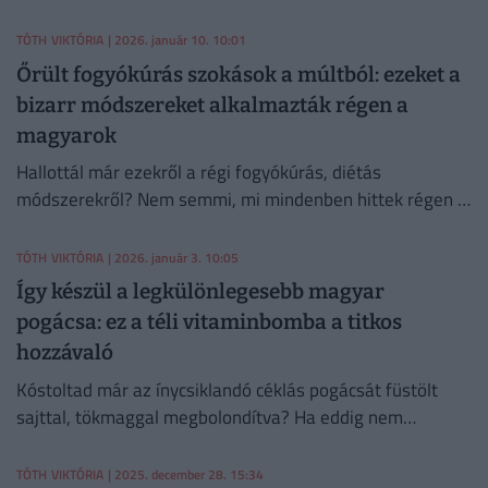
legfinomabb halgombócleves harcsából, jó sok
zöldséggel!
TÓTH VIKTÓRIA
| 2026. január 10. 10:01
Őrült fogyókúrás szokások a múltból: ezeket a
bizarr módszereket alkalmazták régen a
magyarok
Hallottál már ezekről a régi fogyókúrás, diétás
módszerekről? Nem semmi, mi mindenben hittek régen a
magyarok! Te hajlandó lennél valamelyiket kipróbálni?
TÓTH VIKTÓRIA
| 2026. január 3. 10:05
Így készül a legkülönlegesebb magyar
pogácsa: ez a téli vitaminbomba a titkos
hozzávaló
Kóstoltad már az ínycsiklandó céklás pogácsát füstölt
sajttal, tökmaggal megbolondítva? Ha eddig nem
találkoztál vele, itt az ideje: nem csak finom, hanem
egészséges is!
TÓTH VIKTÓRIA
| 2025. december 28. 15:34