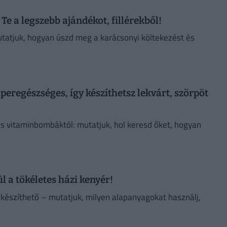
e a legszebb ajándékot, fillérekből!
utatjuk, hogyan úszd meg a karácsonyi költekezést és
peregészséges, így készíthetsz lekvárt, szörpöt
s vitaminbombáktól: mutatjuk, hol keresd őket, hogyan
l a tökéletes házi kenyér!
elkészíthető – mutatjuk, milyen alapanyagokat használj,