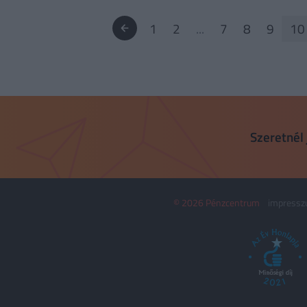
1
2
...
7
8
9
10
Szeretnél 
© 2026 Pénzcentrum
impress