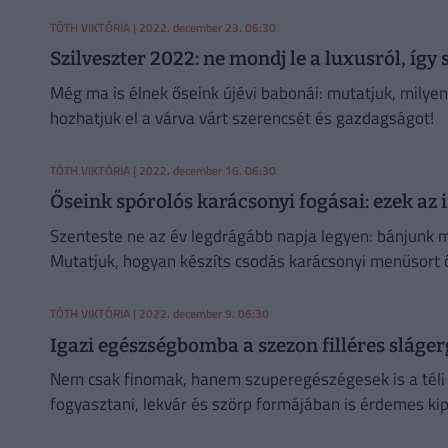
TÓTH VIKTÓRIA
| 2022. december 23. 06:30
Szilveszter 2022: ne mondj le a luxusról, íg
Még ma is élnek őseink újévi babonái: mutatjuk, milyen
hozhatjuk el a várva várt szerencsét és gazdagságot!
TÓTH VIKTÓRIA
| 2022. december 16. 06:30
Őseink spórolós karácsonyi fogásai: ezek az i
Szenteste ne az év legdrágább napja legyen: bánjunk 
Mutatjuk, hogyan készíts csodás karácsonyi menüsort ő
TÓTH VIKTÓRIA
| 2022. december 9. 06:30
Igazi egészségbomba a szezon filléres slágerg
Nem csak finomak, hanem szuperegészégesek is a téli c
fogyasztani, lekvár és szörp formájában is érdemes ki
gasztroajándékokat készíthetsz belőlük karácsonyra?