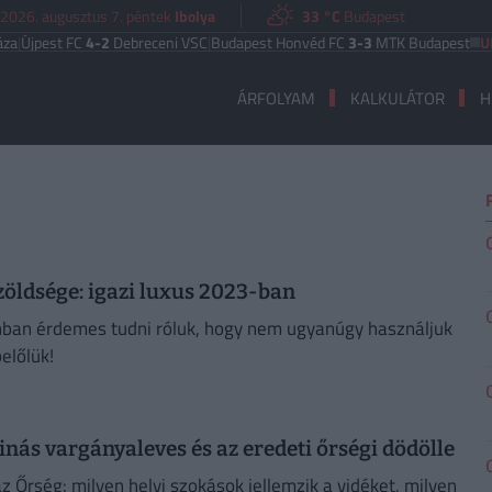
2026. augusztus 7. péntek
Ibolya
33 °C
Budapest
jpest FC
4-2
Debreceni VSC
|
Budapest Honvéd FC
3-3
MTK Budapest
UEFA 
ÁRFOLYAM
KALKULÁTOR
H
zöldsége: igazi luxus 2023-ban
zonban érdemes tudni róluk, hogy nem ugyanúgy használjuk
előlük!
inás vargányaleves és az eredeti őrségi dödölle
az Őrség: milyen helyi szokások jellemzik a vidéket, milyen