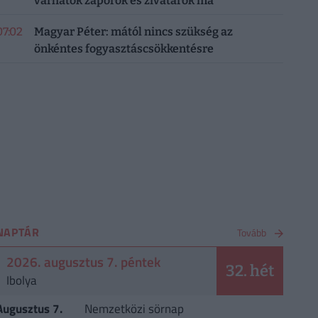
várhatók záporok és zivatarok ma
07:02
Magyar Péter: mától nincs szükség az
önkéntes fogyasztáscsökkentésre
NAPTÁR
Tovább
2026. augusztus 7. péntek
32. hét
Ibolya
Augusztus 7.
Nemzetközi sörnap