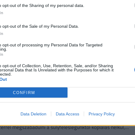
o opt-out of the Sharing of my personal data.
In
i gyömbérszörp, gyömbéres cukorka!
o opt-out of the Sale of my Personal Data.
juk, hogyan csillapítsd a kellemetlen tüneteket egy pohár
In
 cukorkával!
to opt-out of processing my Personal Data for Targeted
ing.
In
? Így készítsd el az eredeti recept szerint!
o opt-out of Collection, Use, Retention, Sale, and/or Sharing
ersonal Data that Is Unrelated with the Purposes for which it
lected.
n át tartó mulatozás, korhelység kellemetlen másnapi
Out
találták, mégpedig a korhelyleves formájában.
CONFIRM
cabarát recept, ha ez az újévi fogadalmad
Data Deletion
Data Access
Privacy Policy
őrizzük – de sajnos nem csak fejben, hanem a
rrel megszabadulni a súlyfeleslegünktől koplalás nélkül,