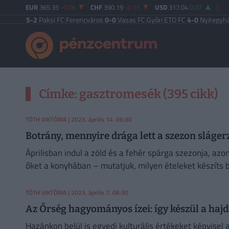
EUR
365.35
-0.06
CHF
390.19
-0.15
USD
317.04
0.07
i TE
5-2
Paksi FC
|
Ferencváros
0-0
Vasas FC
|
Győri ETO FC
4-0
Nyíregyháza
|
Ú
Címke: gasztromesék (395 cikk)
TÓTH VIKTÓRIA
| 2023. április 14. 06:30
Botrány, mennyire drága lett a szezon sláger
Áprilisban indul a zöld és a fehér spárga szezonja, a
őket a konyhában – mutatjuk, milyen ételeket készíts b
TÓTH VIKTÓRIA
| 2023. április 7. 06:30
Az Őrség hagyományos ízei: így készül a hajd
Hazánkon belül is egyedi kulturális értékeket képvisel 