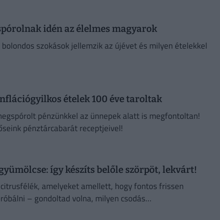
y spórolnak idén az élelmes magyarok
 bolondos szokások jellemzik az újévet és milyen ételekkel
nflációgyilkos ételek 100 éve taroltak
megspórolt pénzünkkel az ünnepek alatt is megfontoltan!
seink pénztárcabarát receptjeivel!
yümölcse: így készíts belőle szörpöt, lekvárt!
itrusfélék, amelyeket amellett, hogy fontos frissen
próbálni – gondoltad volna, milyen csodás