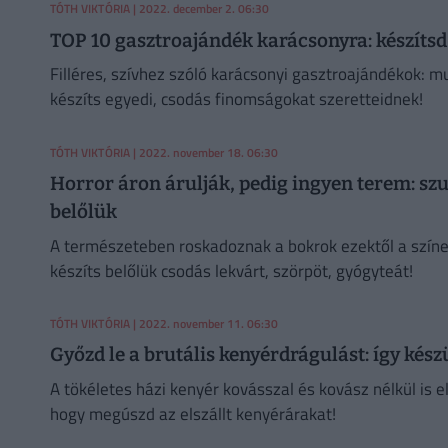
TÓTH VIKTÓRIA
| 2022. december 2. 06:30
TOP 10 gasztroajándék karácsonyra: készítsd T
Filléres, szívhez szóló karácsonyi gasztroajándékok: m
készíts egyedi, csodás finomságokat szeretteidnek!
TÓTH VIKTÓRIA
| 2022. november 18. 06:30
Horror áron árulják, pedig ingyen terem: szu
belőlük
A természeteben roskadoznak a bokrok ezektől a színe
készíts belőlük csodás lekvárt, szörpöt, gyógyteát!
TÓTH VIKTÓRIA
| 2022. november 11. 06:30
Győzd le a brutális kenyérdrágulást: így készü
A tökéletes házi kenyér kovásszal és kovász nélkül is 
hogy megúszd az elszállt kenyérárakat!