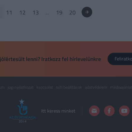
11
12
13
...
19
20
jólértesült lenni? Iratkozz fel hírlevelünkre
Felirat
zum
jogi nyilatkozat
kapcsolat
süti beállítások
adatvédelem
médiaajánla
Itt keress minket