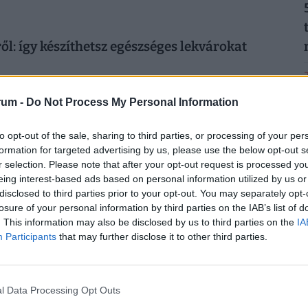
l: így készíthetsz egészséges lekvárokat
2
juk, hogyan készítsd el az alternatív lekvárok téli verzióit
rum -
Do Not Process My Personal Information
to opt-out of the sale, sharing to third parties, or processing of your per
formation for targeted advertising by us, please use the below opt-out s
2
aktató ételekkel legyőzheted a horror inflációt
r selection. Please note that after your opt-out request is processed y
eing interest-based ads based on personal information utilized by us or
egítünk, hogyan úszd meg a hétköznapi ebédeket,
disclosed to third parties prior to your opt-out. You may separately opt-
magyaros levesek, amik még mindig ellenállnak az
losure of your personal information by third parties on the IAB’s list of
. This information may also be disclosed by us to third parties on the
IA
Participants
that may further disclose it to other third parties.
2
len, hogy az egész sertés az asztalra kerül
felejthetetlenek ezek a frissen sültek, káposztás ételek és
l Data Processing Opt Outs
ák hangulatát idézik.