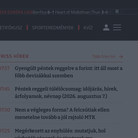
EURÓPA LIGA
Benfica
6-1
Heart of Midlothian
|
Thun
3-0
Vikingur Reykjavik
|
P
ETIFÓKUSZ
SPORTEREDMÉNYEK
KVÍZ
FRISS HÍREK
Több friss hír
07:57
Gyengült péntek reggelre a forint: itt áll most a
főbb devizákkal szemben
07:45
Péntek reggeli túlélőcsomag: időjárás, hírek,
árfolyamok, névnap (2026. augusztus 7.)
07:30
Nem a végleges forma? A felcsútiak ellen
menetelne tovább a jól rajtoló MTK
07:25
Megérkezett az enyhülés: mutatjuk, hol