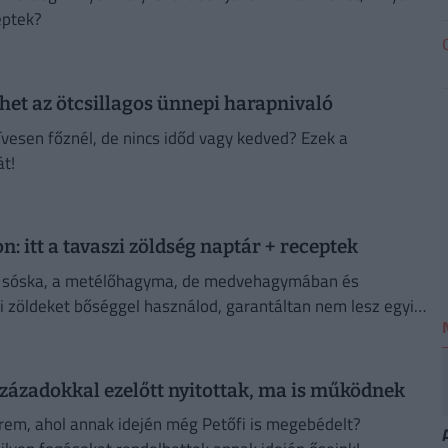
eptek?
öhet az ötcsillagos ünnepi harapnivaló
vesen főznél, de nincs időd vagy kedved? Ezek a
t!
: itt a tavaszi zöldség naptár + receptek
, a sóska, a metélőhagyma, de medvehagymában és
i zöldeket bőséggel használod, garantáltan nem lesz egyik
zázadokkal ezelőtt nyitottak, ma is működnek
rem, ahol annak idején még Petőfi is megebédelt?