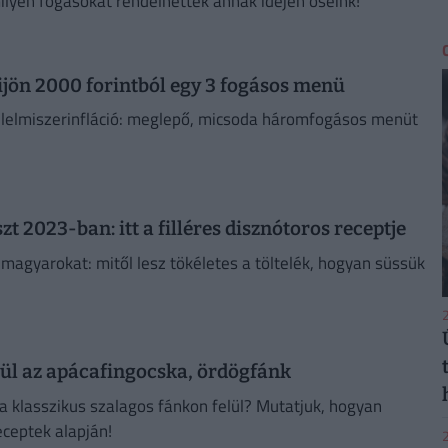
ilyen fogásokat rendelhettek annak idején őseink!
ijön 2000 forintból egy 3 fogásos menü
s élelmiszerinfláció: meglepő, micsoda háromfogásos menüt
t 2023-ban: itt a filléres disznótoros receptje
 magyarokat: mitől lesz tökéletes a töltelék, hogyan süssük
2
szül az apácafingocska, ördögfánk
 a klasszikus szalagos fánkon felül? Mutatjuk, hogyan
eceptek alapján!
2