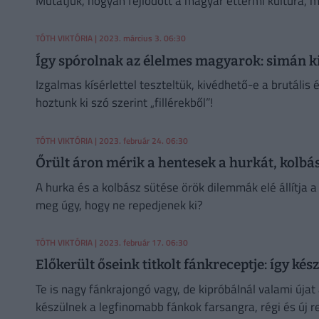
Mutatjuk, hogyan fejlődött a magyar éttermi kultúra, m
TÓTH VIKTÓRIA
| 2023. március 3. 06:30
Így spórolnak az élelmes magyarok: simán k
Izgalmas kísérlettel teszteltük, kivédhető-e a brutáli
hoztunk ki szó szerint „fillérekből”!
TÓTH VIKTÓRIA
| 2023. február 24. 06:30
Őrült áron mérik a hentesek a hurkát, kolbász
A hurka és a kolbász sütése örök dilemmák elé állítja a
meg úgy, hogy ne repedjenek ki?
TÓTH VIKTÓRIA
| 2023. február 17. 06:30
Előkerült őseink titkolt fánkreceptje: így ké
Te is nagy fánkrajongó vagy, de kipróbálnál valami újat
készülnek a legfinomabb fánkok farsangra, régi és új r