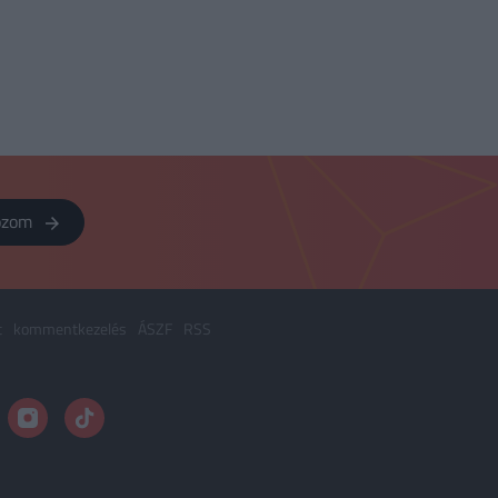
kozom
t
kommentkezelés
ÁSZF
RSS