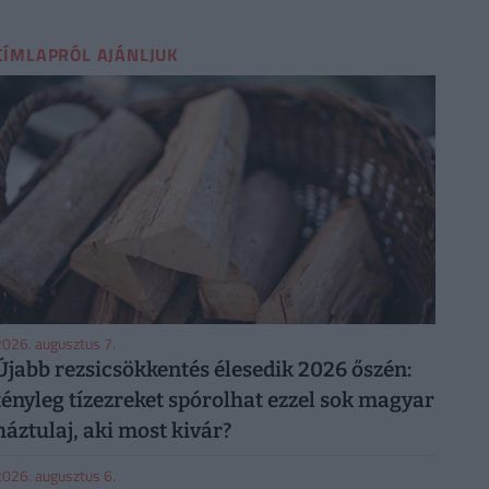
CÍMLAPRÓL AJÁNLJUK
026. augusztus 7.
Újabb rezsicsökkentés élesedik 2026 őszén:
tényleg tízezreket spórolhat ezzel sok magyar
háztulaj, aki most kivár?
026. augusztus 6.