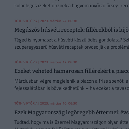
különleges ízeket őriznek a hagyományőrző őrségi rec
TÓTH VIKTÓRIA
| 2023. március 24. 06:30
Megúszós húsvéti receptek: fillérekből is kij
Téged is nyomaszt a húsvéti készülődés gondolata? Szí
szuperegyszerű húsvéti receptek orvosolják a problémá
TÓTH VIKTÓRIA
| 2023. március 17. 06:30
Ezeket veheted hamarosan fillérekért a piacon
Márciusban végre megjelenik a piacon a friss spenót
fejessalátában is bővelkedhetünk – ha ezeket a tavasz
ételed sem unalmas!
TÓTH VIKTÓRIA
| 2023. március 10. 06:30
Ezek Magyarország legöregebb éttermei: évs
Tudtad, hogy ma is üzemel Magyarországon olyan étte