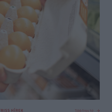
FRISS HÍREK
Több friss hír