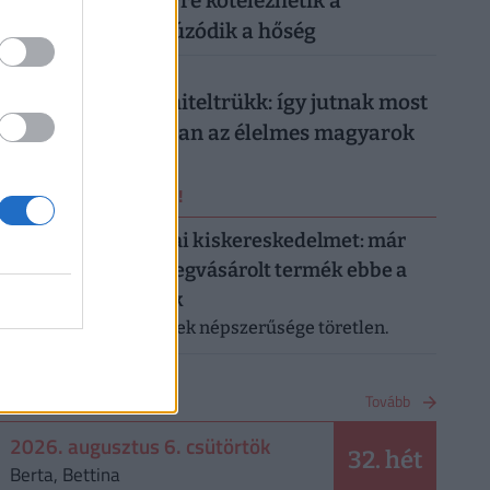
munkahelyeken: erre kötelezhetik a
dolgozókat, ha elhúzódik a hőség
026. augusztus 5.
Működik a legális hiteltrükk: így jutnak most
milliókhoz olcsóbban az élelmes magyarok
ERRŐL NE MARADJ LE!
Letarolták az európai kiskereskedelmet: már
minden második megvásárolt termék ebbe a
kategóriába tartozik
A saját márkás termékek népszerűsége töretlen.
NAPTÁR
Tovább
2026. augusztus 6. csütörtök
32. hét
Berta, Bettina