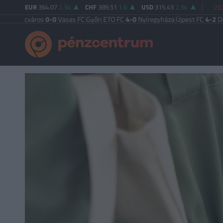
EUR
364.07
2.34
CHF
389.51
1.6
USD
315.43
2.34
202
ncváros
0-0
Vasas FC
|
Győri ETO FC
4-0
Nyíregyháza
|
Újpest FC
4-2
Debrecen