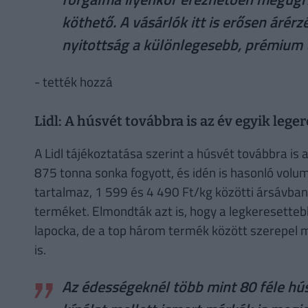
köthető. A vásárlók itt is erősen árér
nyitottság a különlegesebb, prémium 
- tették hozzá
Lidl: A húsvét továbbra is az év egyik leg
A Lidl tájékoztatása szerint a húsvét továbbra is 
875 tonna sonka fogyott, és idén is hasonló volum
tartalmaz, 1 599 és 4 490 Ft/kg közötti ársávban
terméket. Elmondták azt is, hogy a legkeresettebb
lapocka, de a top három termék között szerepel
is.
Az édességeknél több mint 80 féle hús