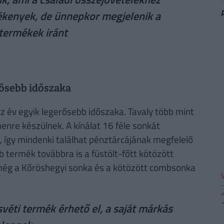
zékenyek, de ünnepkor megjelenik a
termékek iránt
erősebb időszaka
az év egyik legerősebb időszaka. Tavaly több mint
enre készülnek. A kínálat 16 féle sonkát
, így mindenki találhat pénztárcájának megfelelő
 termék továbbra is a füstölt-főtt kötözött
 még a Kőröshegyi sonka és a kötözött combsonka
véti termék érhető el, a saját márkás