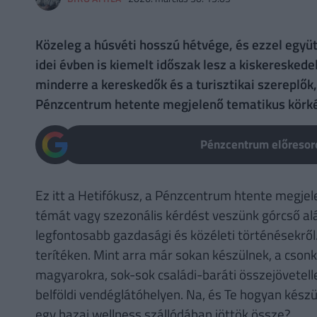
Közeleg a húsvéti hosszú hétvége, és ezzel együ
idei évben is kiemelt időszak lesz a kiskereske
minderre a kereskedők és a turisztikai szereplők
Pénzcentrum hetente megjelenő tematikus körkép
Pénzcentrum előresoro
Ez itt a Hetifókusz, a Pénzcentrum htente megjel
témát vagy szezonális kérdést veszünk górcső alá
legfontosabb gazdasági és közéleti történésekről
terítéken. Mint arra már sokan készülnek, a cson
magyarokra, sok-sok családi-baráti összejövetelle
belföldi vendéglátóhelyen. Na, és Te hogyan kész
egy hazai wellness szállódában jöttök össze?