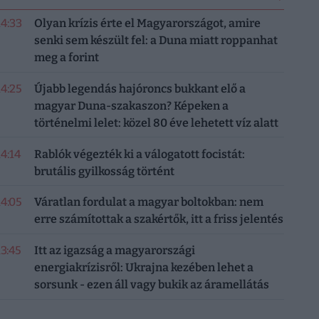
14:33
Olyan krízis érte el Magyarországot, amire
senki sem készült fel: a Duna miatt roppanhat
meg a forint
14:25
Újabb legendás hajóroncs bukkant elő a
magyar Duna-szakaszon? Képeken a
történelmi lelet: közel 80 éve lehetett víz alatt
14:14
Rablók végezték ki a válogatott focistát:
brutális gyilkosság történt
14:05
Váratlan fordulat a magyar boltokban: nem
erre számítottak a szakértők, itt a friss jelentés
13:45
Itt az igazság a magyarországi
energiakrízisről: Ukrajna kezében lehet a
sorsunk - ezen áll vagy bukik az áramellátás