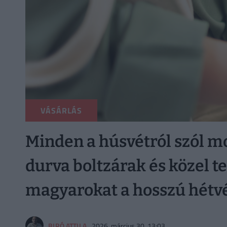
VÁSÁRLÁS
Minden a húsvétról szól mo
durva boltzárak és közel te
magyarokat a hosszú hétv
BIRÓ ATTILA
2026. március 30. 13:03