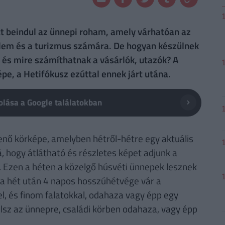
tt beindul az ünnepi roham, amely várhatóan az
delem és a turizmus számára. De hogyan készülnek
, és mire számíthatnak a vásárlók, utazók? A
e, a Hetifókusz ezúttal ennek járt utána.
lása a Google találatokban
enő körképe, amelyben hétről-hétre egy aktuális
, hogy átlátható és részletes képet adjunk a
. Ezen a héten a közelgő húsvéti ünnepek lesznek
ka hét után 4 napos hosszúhétvége vár a
l, és finom falatokkal, odahaza vagy épp egy
ülsz az ünnepre, családi körben odahaza, vagy épp