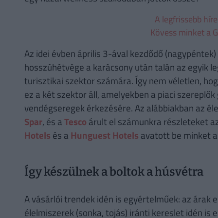
A legfrissebb hír
Kövess minket a G
Az idei évben április 3-ával kezdődő (nagypéntek)
hosszúhétvége a karácsony után talán az egyik 
turisztikai szektor számára. Így nem véletlen, ho
ez a két szektor áll, amelyekben a piaci szereplő
vendégseregek érkezésére. Az alábbiakban az éle
Spar
, és a
Tesco
árult el számunkra részleteket a
Hotels
és a
Hunguest Hotels
avatott be minket a 
Így készülnek a boltok a húsvétra
A vásárlói trendek idén is egyértelműek: az ára
élelmiszerek (sonka, tojás) iránti kereslet idén i