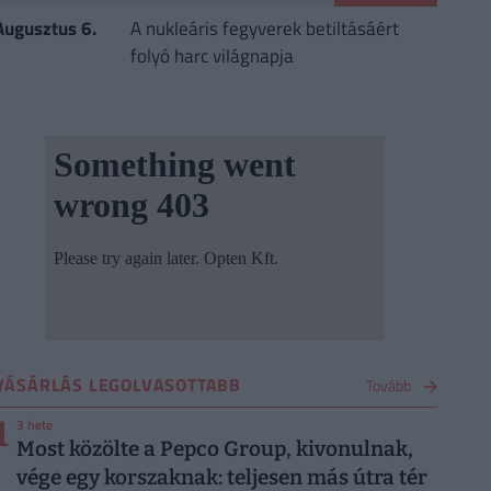
Augusztus 6.
A nukleáris fegyverek betiltásáért
folyó harc világnapja
VÁSÁRLÁS LEGOLVASOTTABB
Tovább
1
3 hete
Most közölte a Pepco Group, kivonulnak,
vége egy korszaknak: teljesen más útra tér