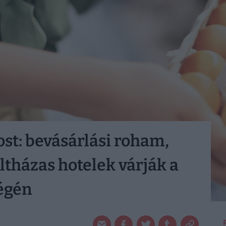
st: bevásárlási roham,
ltházas hotelek várják a
égén