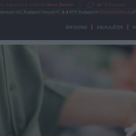
6. augusztus 6. csütörtök
Berta, Bettina
40 °C
Budapest
i VSC
|
Budapest Honvéd FC
3-3
MTK Budapest
UEFA EURÓPA LIGA
Ferencv
ÁRFOLYAM
KALKULÁTOR
H