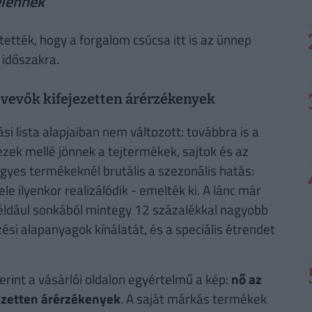
elennek
tették, hogy a forgalom csúcsa itt is az ünnep
 időszakra.
a vevők kifejezetten árérzékenyek
i lista alapjaiban nem változott: továbbra is a
 ezek mellé jönnek a tejtermékek, sajtok és az
Egyes termékeknél brutális a szezonális hatás:
e ilyenkor realizálódik - emelték ki. A lánc már
például sonkából mintegy 12 százalékkal nagyobb
zési alapanyagok kínálatát, és a speciális étrendet
int a vásárlói oldalon egyértelmű a kép:
nő az
jezetten árérzékenyek
. A saját márkás termékek