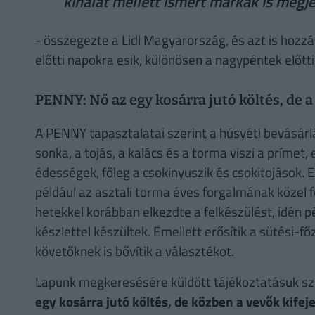
kínálat mellett ismert márkák is megj
- összegezte a Lidl Magyarország, és azt is hozzá
előtti napokra esik, különösen a nagypéntek előtti
PENNY: Nő az egy kosárra jutó költés, de 
A PENNY tapasztalatai szerint a húsvéti bevásárlás
sonka, a tojás, a kalács és a torma viszi a prímet,
édességek, főleg a csokinyuszik és csokitojások. 
például az asztali torma éves forgalmának közel fel
hetekkel korábban elkezdte a felkészülést, idén 
készlettel készültek. Emellett erősítik a sütési-fő
követőknek is bővítik a választékot.
Lapunk megkeresésére küldött tájékoztatásuk szer
egy kosárra jutó költés, de közben a vevők kife