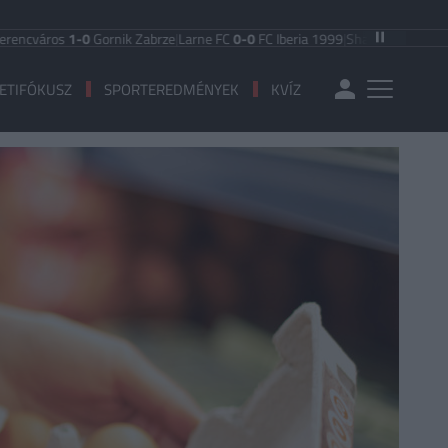
áros
1-0
Gornik Zabrze
|
Larne FC
0-0
FC Iberia 1999
|
Shamrock Rovers
3-1
Eg
ETIFÓKUSZ
SPORTEREDMÉNYEK
KVÍZ