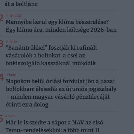
át a boltlánc
2
1 hónapja
Mennyibe kerül egy klíma beszerelése?
Egy klíma ára, minden költsége 2026-ban
3
3 napja
"Banántrükkel" fosztják ki rafinált
vásárolók a boltokat: a csel az
önkiszolgáló kasszáknál működik
4
1 hete
Napokon belül óriási fordulat jön a hazai
boltokban: élesedik az új uniós jogszabály
– minden magyar vásárló pénztárcáját
érinti ez a dolog
5
4 hete
Már le is szedte a sápot a NAV az első
Temu-rendelésekből: a több mint 11