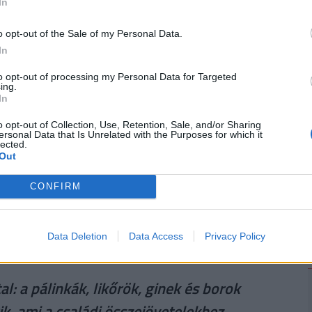
In
 gyakorlatilag egy 4 napos hosszúhétvége,
itvatartási időkkel érdemes minden vásárlónak
o opt-out of the Sale of my Personal Data.
április 3-án, 5-én, és 6-án, tehát pénteken,
2
In
 Ez alól persze lesznek kivételek. Bizonyos éjjel-
to opt-out of processing my Personal Data for Targeted
illetve a benzinkutakra telepített boltok nyitva
ing.
In
t érdemes előre információkat gyűjteni.
o opt-out of Collection, Use, Retention, Sale, and/or Sharing
ersonal Data that Is Unrelated with the Purposes for which it
lected.
Out
 építenek
CONFIRM
 húsvétra - tájékoztatta a diszkontlánc a
t 1000 termék árát csökkentették, és az ünnepi
húsvéti termékek (sonka, torma, pékáruk) már
Data Deletion
Data Access
Privacy Policy
egnagyobb kereslet az utolsó 1-2 hétben jön.
l: a pálinkák, likőrök, ginek és borok
k, ami a családi összejövetelekhez