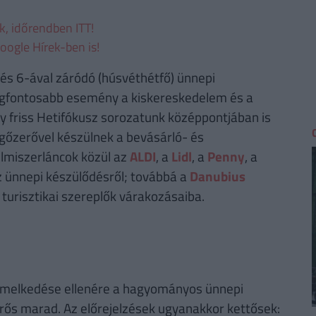
ek, időrendben ITT!
oogle Hírek-ben is!
 és 6-ával záródó (húsvéthétfő) ünnepi
legfontosabb esemény a kiskereskedelem és a
gy friss Hetifókusz sorozatunk középpontjában is
k gőzerővel készülnek a bevásárló- és
lmiszerláncok közül az
ALDI
, a
Lidl
, a
Penny
, a
z ünnepi készülődésről; továbbá a
Danubius
turisztikai szereplők várakozásaiba.
k emelkedése ellenére a hagyományos ünnepi
s erős marad. Az előrejelzések ugyanakkor kettősek: