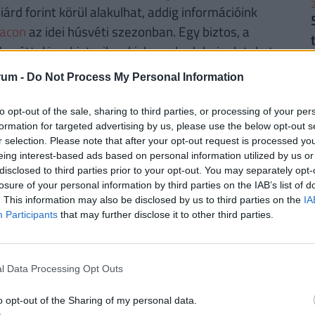
2
iárd forint körül alakulhat, addig információink
iacon
az idei húsvéti szezonban. Egy biztos, a
ezúttal is a historikus kiskereskedelmi adatokat.
rum -
Do Not Process My Personal Information
 hogy a kereslet csúcspontja az utolsó
2
szerint a húsvéti nagybevásárlás
to opt-out of the sale, sharing to third parties, or processing of your per
formation for targeted advertising by us, please use the below opt-out s
egnépszerűbbek.
r selection. Please note that after your opt-out request is processed y
eing interest-based ads based on personal information utilized by us or
disclosed to third parties prior to your opt-out. You may separately opt-
k között a sonka, a tojás, a tormák, a tavaszi
losure of your personal information by third parties on the IAB’s list of
2
ntetében komoly harc bontakozik ki a vásárlókért.
. This information may also be disclosed by us to third parties on the
IA
tra akciókkal igyekeznek becsábítani a
Participants
that may further disclose it to other third parties.
 lehet valójában megszólítani a vásárlókat, és
iaci szereplőket is megkérdeztük.
l Data Processing Opt Outs
2
kor?
o opt-out of the Sharing of my personal data.