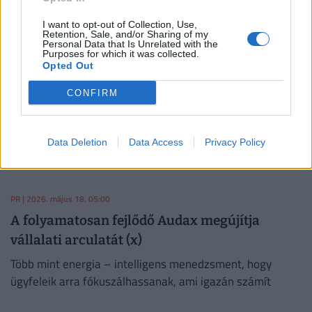
A dinamikus nemzetközi nyitást a kínai piac telítődése is
erősen indokolja.
I want to opt-out of Collection, Use,
Retention, Sale, and/or Sharing of my
Personal Data that Is Unrelated with the
Purposes for which it was collected.
PR
| 2026. május 18. 05:00
Opted Out
Új női-férfi ügyvezető párossal és történelmi
CONFIRM
beruházással erősít a Rossmann
Magyarország (x)
2026. július 1-től Szimeiszter Éva és Váradi István
Data Deletion
Data Access
Privacy Policy
közösen vezetik a Rossmann Magyarországot.
PR
| 2026. május 18. 05:00
A folyamatosan fejlődő Audax megújítja
vállalati arculatát (x)
Több mint energia – intelligens menedzsment, hogy
ügyfeleik arra fókuszálhassanak, ami igazán számít