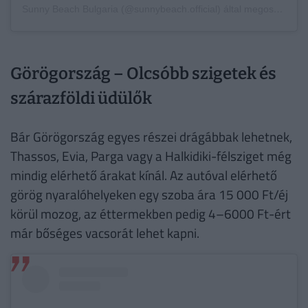
Sunny Beach Bulgaria (@sunnybeach.official) által megosztott bejegyzés
Görögország – Olcsóbb szigetek és
szárazföldi üdülők
Bár Görögország egyes részei drágábbak lehetnek,
Thassos, Evia, Parga vagy a Halkidiki-félsziget még
mindig elérhető árakat kínál. Az autóval elérhető
görög nyaralóhelyeken egy szoba ára 15 000 Ft/éj
körül mozog, az éttermekben pedig 4–6000 Ft-ért
már bőséges vacsorát lehet kapni.