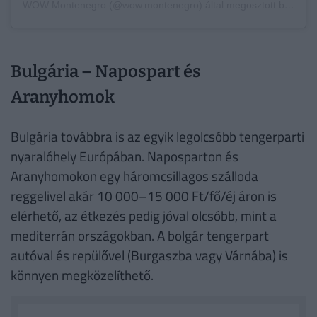
WOW Montenegro (@wow.montenegro) által megosztott bejegyzés
Bulgária – Napospart és
Aranyhomok
Bulgária továbbra is az egyik legolcsóbb tengerparti
nyaralóhely Európában. Naposparton és
Aranyhomokon egy háromcsillagos szálloda
reggelivel akár 10 000–15 000 Ft/fő/éj áron is
elérhető, az étkezés pedig jóval olcsóbb, mint a
mediterrán országokban. A bolgár tengerpart
autóval és repülővel (Burgaszba vagy Várnába) is
könnyen megközelíthető.