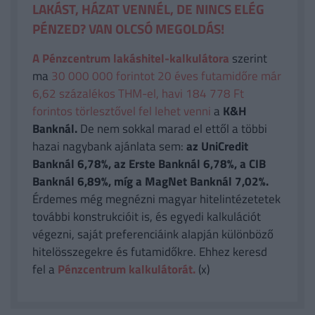
LAKÁST, HÁZAT VENNÉL, DE NINCS ELÉG
PÉNZED? VAN OLCSÓ MEGOLDÁS!
A Pénzcentrum lakáshitel-kalkulátora
szerint
ma
30 000 000 forintot 20 éves futamidőre már
6,62 százalékos THM-el, havi 184 778 Ft
forintos törlesztővel fel lehet venni
a
K&H
Banknál.
De nem sokkal marad el ettől a többi
hazai nagybank ajánlata sem:
az UniCredit
Banknál 6,78%, az Erste Banknál 6,78%, a CIB
Banknál 6,89%, míg a MagNet Banknál 7,02%.
Érdemes még megnézni magyar hitelintézetetek
további konstrukcióit is, és egyedi kalkulációt
végezni, saját preferenciáink alapján különböző
hitelösszegekre és futamidőkre. Ehhez keresd
fel a
Pénzcentrum kalkulátorát.
(x)