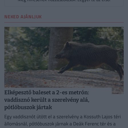
NEKED AJÁNLJUK
Elképesztő baleset a 2-es metrón:
vaddisznó került a szerelvény alá,
pótlóbuszok jártak
Egy vaddisznót ütött el a szerelvény a Kossuth Lajos téri
állomásnál, pótlóbuszok járnak a Deák Ferenc tér és a