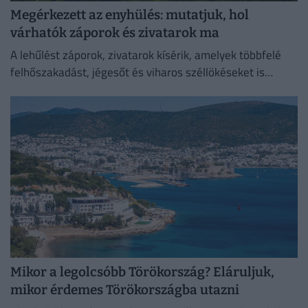
Megérkezett az enyhülés: mutatjuk, hol
várhatók záporok és zivatarok ma
A lehűlést záporok, zivatarok kísérik, amelyek többfelé
felhőszakadást, jégesőt és viharos széllökéseket is
okozhatnak.
Mikor a legolcsóbb Törökország? Eláruljuk,
mikor érdemes Törökországba utazni