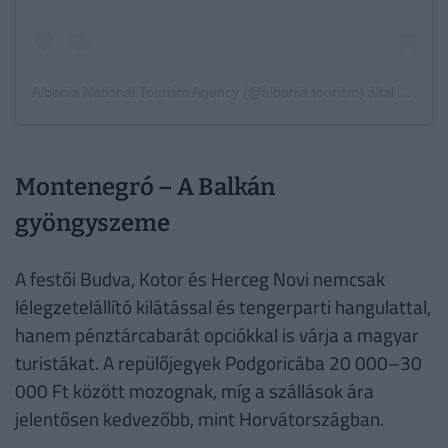
Albania National Tourism Agency (@albania.tourism) által megosztott bejegyzés
Montenegró – A Balkán
gyöngyszeme
A festői Budva, Kotor és Herceg Novi nemcsak
lélegzetelállító kilátással és tengerparti hangulattal,
hanem pénztárcabarát opciókkal is várja a magyar
turistákat. A repülőjegyek Podgoricába 20 000–30
000 Ft között mozognak, míg a szállások ára
jelentősen kedvezőbb, mint Horvátországban.