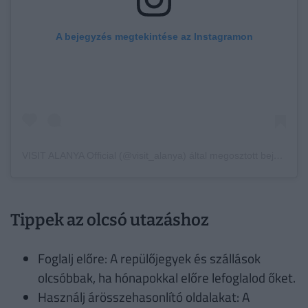
A bejegyzés megtekintése az Instagramon
VISIT ALANYA Official (@visit_alanya) által megosztott bejegyzés
Tippek az olcsó utazáshoz
Foglalj előre: A repülőjegyek és szállások
olcsóbbak, ha hónapokkal előre lefoglalod őket.
Használj árösszehasonlító oldalakat: A