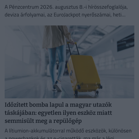
A Pénzcentrum 2026. augusztus 8.-i hírösszefoglalója,
deviza árfolyamai, az EuroJackpot nyerőszámai, heti
akciók és várható időjárás egy helyen!
Időzített bomba lapul a magyar utazók
táskájában: egyetlen ilyen eszköz miatt
semmisült meg a repülőgép
A lítiumion-akkumulátorral működő eszközök, különösen
a powerbankok és az e-cigaretták, ma már a légi