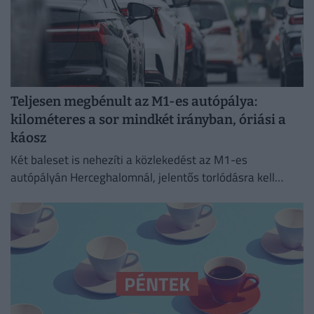
Teljesen megbénult az M1-es autópálya:
kilométeres a sor mindkét irányban, óriási a
káosz
Két baleset is nehezíti a közlekedést az M1-es
autópályán Herceghalomnál, jelentős torlódásra kell
készülni mindkét irányba.