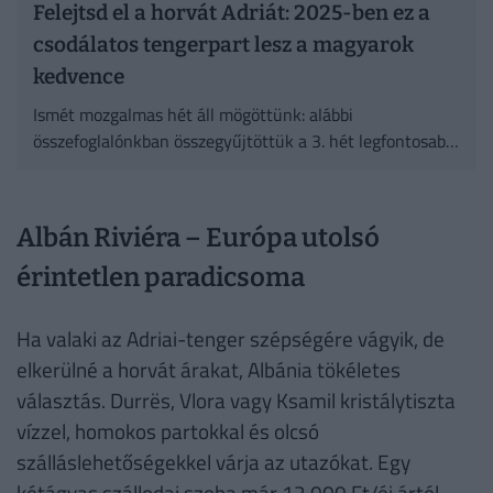
Felejtsd el a horvát Adriát: 2025-ben ez a
csodálatos tengerpart lesz a magyarok
kedvence
Ismét mozgalmas hét áll mögöttünk: alábbi
összefoglalónkban összegyűjtöttük a 3. hét legfontosabb,
legérdekesebb, legolvasottabb cikkeit.
Albán Riviéra – Európa utolsó
érintetlen paradicsoma
Ha valaki az Adriai-tenger szépségére vágyik, de
elkerülné a horvát árakat, Albánia tökéletes
választás. Durrës, Vlora vagy Ksamil kristálytiszta
vízzel, homokos partokkal és olcsó
szálláslehetőségekkel várja az utazókat. Egy
kétágyas szállodai szoba már 12 000 Ft/éj ártól