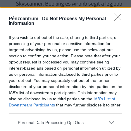
Skyscanner, Booking és Airbnb segít a legjobb
ajánlatok megtalálásában.
Válassz szezonon kívüli időszakot: Június eleje
Pénzcentrum -
Do Not Process My Personal
Information
és szeptember vége sokkal kedvezőbb árakat
kínál, mint a főszezon.
If you wish to opt-out of the sale, sharing to third parties, or
A hotelek helyett válassz Airbnb-t, hosteleket
processing of your personal or sensitive information for
targeted advertising by us, please use the below opt-out
vagy apartmanokat – gyakran olcsóbbak, és
section to confirm your selection. Please note that after your
saját konyhával pénzt is spórolhatsz.
opt-out request is processed you may continue seeing
Ha szeretsz új emberekkel ismerkedni, próbáld
interest-based ads based on personal information utilized by
us or personal information disclosed to third parties prior to
ki a Couchsurfinget – így akár ingyen is
your opt-out. You may separately opt-out of the further
megszállhatsz.
disclosure of your personal information by third parties on the
A helyi tömegközlekedés sokkal olcsóbb, mint a
IAB’s list of downstream participants. This information may
also be disclosed by us to third parties on the
IAB’s List of
taxik vagy az autóbérlés.
Downstream Participants
that may further disclose it to other
Nézd meg a városi turistakártyákat – sok
third parties.
helyen ingyenes tömegközlekedést és
Personal Data Processing Opt Outs
belépőket adnak hozzá.