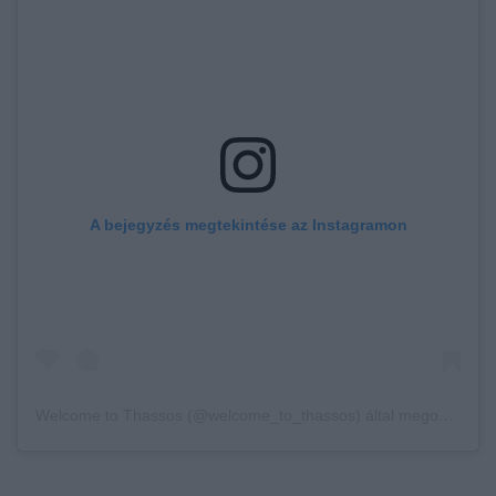
A bejegyzés megtekintése az Instagramon
Welcome to Thassos (@welcome_to_thassos) által megosztott bejegyzés