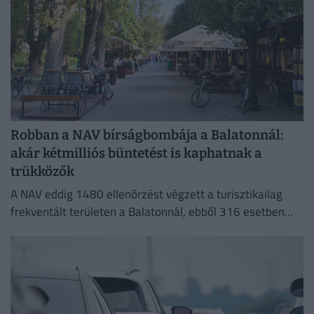
Robban a NAV bírságbombája a Balatonnál:
akár kétmilliós büntetést is kaphatnak a
trükközők
A NAV eddig 1480 ellenőrzést végzett a turisztikailag
frekventált területen a Balatonnál, ebből 316 esetben
tárt fel szabálytalanságot.