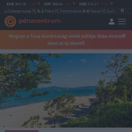
EUR
363.18
-2.23
CHF
388.84
-1.5
USD
314.21
-2.76
erszegi TE
5-2
Paksi FC
|
Ferencváros
0-0
Vasas FC
|
Győri ETO FC
4-0
Nyíregy
×
Megvan a Tisza köztársasági elnök jelöltje: Baka András
lehet az új államfő