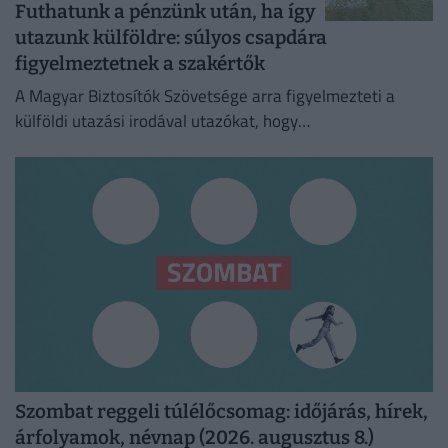
Futhatunk a pénzünk után, ha így
utazunk külföldre: súlyos csapdára
figyelmeztetnek a szakértők
A Magyar Biztosítók Szövetsége arra figyelmezteti a
külföldi utazási irodával utazókat, hogy
fizetésképtelenség esetén a kártérítés szabályai
eltérhetnek a magyar gyakorlattól
Szombat reggeli túlélőcsomag: időjárás, hírek,
árfolyamok, névnap (2026. augusztus 8.)