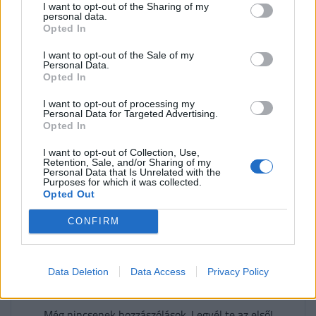
I want to opt-out of the Sharing of my
personal data.
Opted In
Címlapkép: Getty Images
I want to opt-out of the Sale of my
Personal Data.
Opted In
#utazás
#nyaralás
#nyár
#legolcsóbb
I want to opt-out of processing my
#bulgária
#Montenegró
#albánia
Personal Data for Targeted Advertising.
Opted In
#2025
I want to opt-out of Collection, Use,
Retention, Sale, and/or Sharing of my
Personal Data that Is Unrelated with the
Purposes for which it was collected.
0 HOZZÁSZÓLÁS
Opted Out
CONFIRM
Csak bejelentkezett felhasználó szólhat hozzá.
Belépés itt!
A kommentkezelési szabályzatot
itt találod
.
Data Deletion
Data Access
Privacy Policy
Még nincsenek hozzászólások. Legyél te az első!