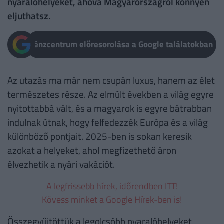
nyaralóhelyeket, ahová Magyarországról könnyen
eljuthatsz.
Pénzcentrum előresorolása a Google találatokban
Az utazás ma már nem csupán luxus, hanem az élet
természetes része. Az elmúlt években a világ egyre
nyitottabbá vált, és a magyarok is egyre bátrabban
indulnak útnak, hogy felfedezzék Európa és a világ
különböző pontjait. 2025-ben is sokan keresik
azokat a helyeket, ahol megfizethető áron
élvezhetik a nyári vakációt.
A legfrissebb hírek, időrendben ITT!
Kövess minket a Google Hírek-ben is!
Összegyűjtöttük a legolcsóbb nyaralóhelyeket,