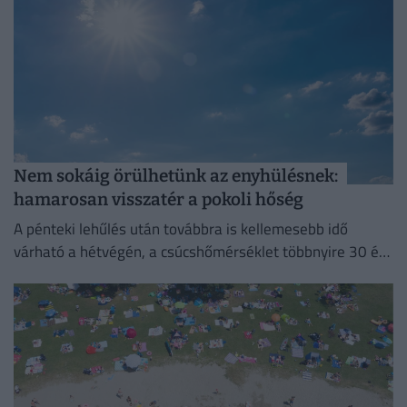
Nem sokáig örülhetünk az enyhülésnek:
hamarosan visszatér a pokoli hőség
A pénteki lehűlés után továbbra is kellemesebb idő
várható a hétvégén, a csúcshőmérséklet többnyire 30 és
35 fok között alakul.