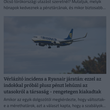
Olcsó törökországi utazást szeretnél? Mutatjuk, melyik
hónapok kedveznek a pénztárcának, és mikor biztosabb a
strandszezon.
Vérlázító incidens a Ryanair járatán: ezzel az
indokkal próbál plusz pénzt lehúzni az
utasokról a társaság - rengetegen kiakadtak
Amikor az egyik dolgozótól megkérdezte, hogy változtak-
e a mérethatárok, azt a választ kapta, hogy a szabályok