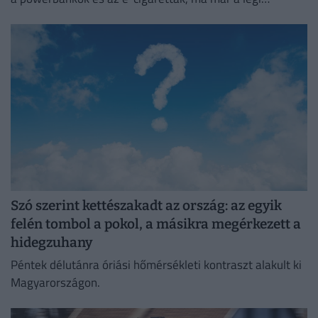
közlekedés egyik legnagyobb biztonsági kockázatát
jelentik.
Szó szerint kettészakadt az ország: az egyik
felén tombol a pokol, a másikra megérkezett a
hidegzuhany
Péntek délutánra óriási hőmérsékleti kontraszt alakult ki
Magyarországon.