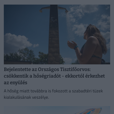
változatlanok, de a betartatásuk szigorúbbá vált.
Bejelentette az Országos Tisztifőorvos:
csökkentik a hőségriadót - ekkortól érkezhet
az enyülés
A hőség miatt továbbra is fokozott a szabadtéri tüzek
kialakulásának veszélye.