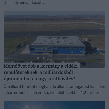
Déli pályaudvar között.
Mentőövet dob a kormány a vidéki
repülőtereknek: a milliárdokból
újraindulhat a nagy járatbővítés?
Ötmilliárd forintot meghaladó állami támogatást kap idén
a három vidéki nemzetközi repülőtér, ebből 1,2 milliárd
forint jut a sármelléki Hévíz–Balaton Airportnak.