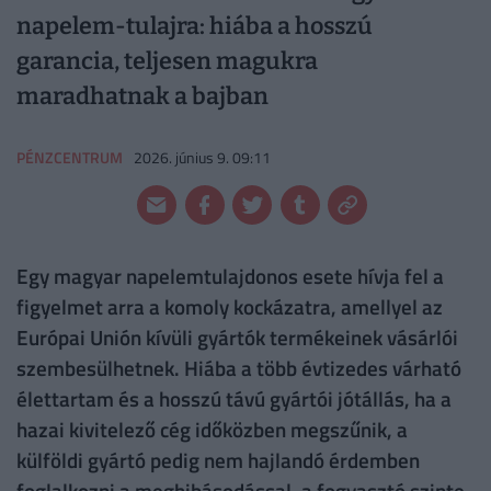
napelem-tulajra: hiába a hosszú
garancia, teljesen magukra
maradhatnak a bajban
PÉNZCENTRUM
2026. június 9. 09:11
Egy magyar napelemtulajdonos esete hívja fel a
figyelmet arra a komoly kockázatra, amellyel az
Európai Unión kívüli gyártók termékeinek vásárlói
szembesülhetnek. Hiába a több évtizedes várható
élettartam és a hosszú távú gyártói jótállás, ha a
hazai kivitelező cég időközben megszűnik, a
külföldi gyártó pedig nem hajlandó érdemben
foglalkozni a meghibásodással, a fogyasztó szinte