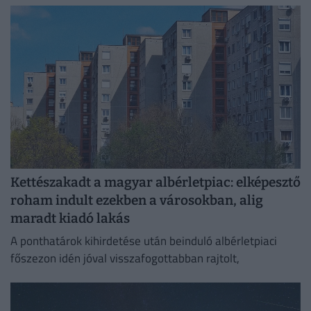
biztosítása érdekében.
Kettészakadt a magyar albérletpiac: elképesztő
roham indult ezekben a városokban, alig
maradt kiadó lakás
A ponthatárok kihirdetése után beinduló albérletpiaci
főszezon idén jóval visszafogottabban rajtolt,