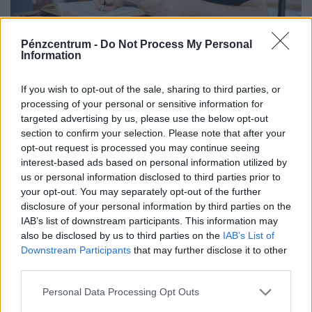
Pénzcentrum -
Do Not Process My Personal
Information
Új módszerrel fosztják ki a gyanútlan
lakástulajdonosokat: 600 milliós
If you wish to opt-out of the sale, sharing to third parties, or
processing of your personal or sensitive information for
csalássorozatot állítottak meg az utolsó
targeted advertising by us, please use the below opt-out
pillanatban
section to confirm your selection. Please note that after your
A nyomozás adatai szerint a bűncselekmény-sorozat már
opt-out request is processed you may continue seeing
interest-based ads based on personal information utilized by
legalább 25 ingatlant érint Csömörön, Szadán és
us or personal information disclosed to third parties prior to
Budapesten.
your opt-out. You may separately opt-out of the further
disclosure of your personal information by third parties on the
IAB’s list of downstream participants. This information may
also be disclosed by us to third parties on the
IAB’s List of
Downstream Participants
that may further disclose it to other
third parties.
Personal Data Processing Opt Outs