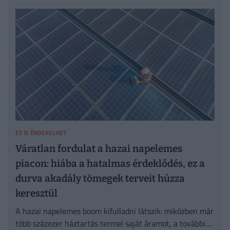
EZ IS ÉRDEKELHET
Váratlan fordulat a hazai napelemes
piacon: hiába a hatalmas érdeklődés, ez a
durva akadály tömegek terveit húzza
keresztül
A hazai napelemes boom kifulladni látszik: miközben már
több százezer háztartás termel saját áramot, a további