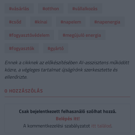
#vásárlás
#otthon
#vállalkozás
#csőd
#kínai
#napelem
#napenergia
#fogyasztóvédelem
#megújuló energia
#fogyasztók
#gyártó
Ennek a cikknek az előkészítésében AI-asszisztens működött
közre, a végleges tartalmat újságírónk szerkesztette és
ellenőrizte.
0 HOZZÁSZÓLÁS
Csak bejelentkezett felhasználó szólhat hozzá.
Belépés itt!
A kommentkezelési szabályzatot
itt találod
.