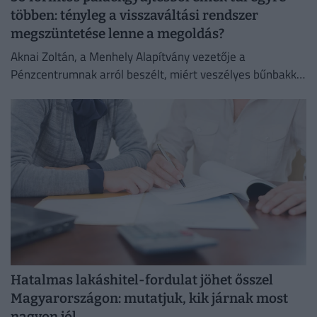
többen: tényleg a visszaváltási rendszer
megszüntetése lenne a megoldás?
Aknai Zoltán, a Menhely Alapítvány vezetője a
Pénzcentrumnak arról beszélt, miért veszélyes bűnbakká
tenni a hajléktalan embereket,
Hatalmas lakáshitel-fordulat jöhet ősszel
Magyarországon: mutatjuk, kik járnak most
nagyon jól