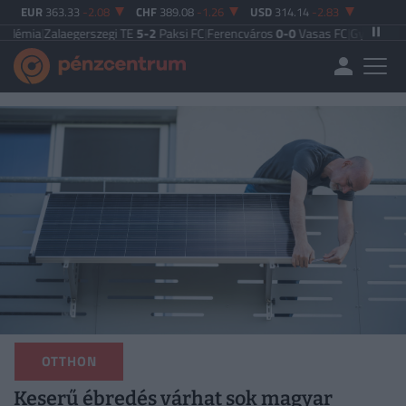
EUR
363.33
-2.08
CHF
389.08
-1.26
USD
314.14
-2.83
egerszegi TE
5-2
Paksi FC
|
Ferencváros
0-0
Vasas FC
|
Győri ETO FC
4-0
Nyíre
OTTHON
Keserű ébredés várhat sok magyar