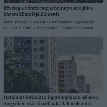
Közeleg a döntés napja: holnap elárulják a
három államfőjelölt nevét
A miniszterelnök szerint nem társadalmi egyeztetés
zajlik az államfő kiválasztásáról, hanem ajánlásokat
kértek, és a folyamat a végéhez közeledik.
Hatalmas fordulat a ingatlanpiacon: ebben a
megyében már olcsóbbak a lakások, mint