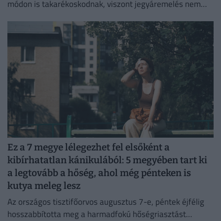
módon is takarékoskodnak, viszont jegyáremelés nem
lesz.
Ez a 7 megye lélegezhet fel elsőként a
kibírhatatlan kánikulából: 5 megyében tart ki
a legtovább a hőség, ahol még pénteken is
kutya meleg lesz
Az országos tisztifőorvos augusztus 7-e, péntek éjfélig
hosszabbította meg a harmadfokú hőségriasztást