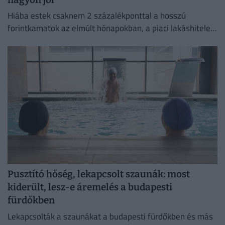
Hiába estek csaknem 2 százalékponttal a hosszú
forintkamatok az elmúlt hónapokban, a piaci lakáshitelek
átlagkamata egyelőre alig mozdult.
Pusztító hőség, lekapcsolt szaunák: most
kiderült, lesz-e áremelés a budapesti
fürdőkben
Lekapcsolták a szaunákat a budapesti fürdőkben és más