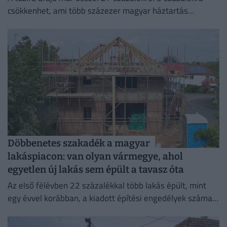
csökkenhet, ami több százezer magyar háztartás
számára jelenthet könnyebbséget.
Döbbenetes szakadék a magyar
lakáspiacon: van olyan vármegye, ahol
egyetlen új lakás sem épült a tavasz óta
Az első félévben 22 százalékkal több lakás épült, mint
egy évvel korábban, a kiadott építési engedélyek száma
pedig még nagyobb, 29 százalékos ugrást mutatott