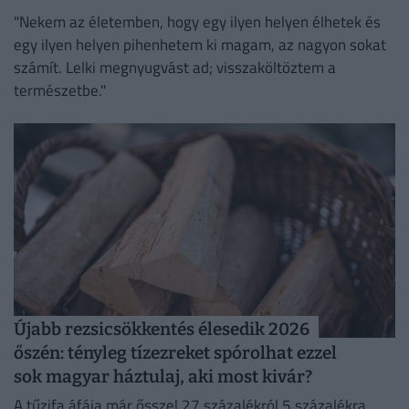
"Nekem az életemben, hogy egy ilyen helyen élhetek és
egy ilyen helyen pihenhetem ki magam, az nagyon sokat
számít. Lelki megnyugvást ad; visszaköltöztem a
természetbe."
Újabb rezsicsökkentés élesedik 2026
őszén: tényleg tízezreket spórolhat ezzel
sok magyar háztulaj, aki most kivár?
A tűzifa áfája már ősszel 27 százalékról 5 százalékra