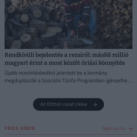
Rendkívüli bejelentés a rezsiről: másfél millió
magyart érint a most közölt óriási könnyítés
Újabb rezsiintézkedést jelentett be a kormány:
megduplázzák a Szociális Tűzifa Programban igényelhető
famennyiséget és az erre fordított költségvetési keretet.
Az Otthon rovat cikkei
FRISS HÍREK
Több friss hír