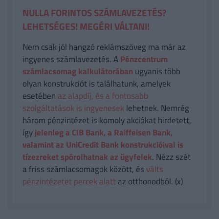
NULLA FORINTOS SZÁMLAVEZETÉS?
LEHETSÉGES! MEGÉRI VÁLTANI!
Nem csak jól hangzó reklámszöveg ma már az
ingyenes számlavezetés. A
Pénzcentrum
számlacsomag kalkulátorában
ugyanis több
olyan konstrukciót is találhatunk, amelyek
esetében
az alapdíj, és a fontosabb
szolgáltatások is ingyenesek
lehetnek. Nemrég
három pénzintézet is komoly akciókat hirdetett,
így
jelenleg a CIB Bank, a Raiffeisen Bank,
valamint az UniCredit Bank konstrukcióival is
tízezreket spórolhatnak az ügyfelek
. Nézz szét
a friss számlacsomagok között, és
válts
pénzintézetet percek alatt
az otthonodból. (x)