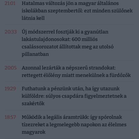
21:01
Hatalmas változás jön a magyar általános
iskolákban szeptembertől: ezt minden szülőnek
látnia kell
20:33
Új módszerrel fosztják ki a gyanútlan
lakástulajdonosokat: 600 milliós
csalássorozatot állítottak meg az utolsó
pillanatban
20:05
Azonnal lezárták a népszerű strandokat:
rettegett élőlény miatt menekülnek a fürdőzők
19:29
Futhatunk a pénzünk után, ha így utazunk
külföldre: súlyos csapdára figyelmeztetnek a
szakértők
18:57
Működik a legális áramtrükk: így spórolnak
tízezreket a legmelegebb napokon az élelmes
magyarok