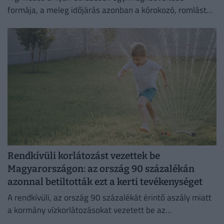
formája, a meleg időjárás azonban a kórokozó, romlást
okozó baktériumok gyorsabb szaporodásának is kedvez.
Rendkívüli korlátozást vezettek be
Magyarországon: az ország 90 százalékán
azonnal betiltották ezt a kerti tevékenységet
A rendkívüli, az ország 90 százalékát érintő aszály miatt
a kormány vízkorlátozásokat vezetett be az
ivóvízhálózaton a folyamatos lakossági ellátás