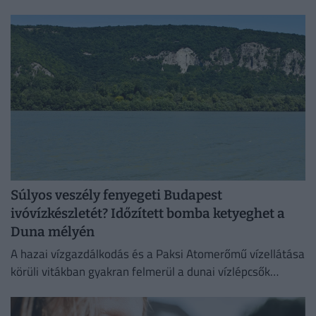
Magyarország teljes területére. Néhol már hamarabb
fellélegezhetünk.
Súlyos veszély fenyegeti Budapest
ivóvízkészletét? Időzített bomba ketyeghet a
Duna mélyén
A hazai vízgazdálkodás és a Paksi Atomerőmű vízellátása
körüli vitákban gyakran felmerül a dunai vízlépcsők
megépítése, ám a támogatók és az ellenzők egyaránt fél
évszázados,...