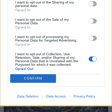
I want to opt-out of the Sharing of my
personal data.
Opted In
I want to opt-out of the Sale of my
Működik a legális áramtrükk: így spórolnak
Personal Data.
tízezreket a legmelegebb napokon az élelmes
Opted In
magyarok
I want to opt-out of processing my
Personal Data for Targeted Advertising.
A nyári hőségben könnyen megugorhat a villanyszámla,
Opted In
ha a háztartási gépeket és a klímát nem tudatosan
használjuk.
I want to opt-out of Collection, Use,
Retention, Sale, and/or Sharing of my
Personal Data that Is Unrelated with the
Purposes for which it was collected.
Opted Out
CONFIRM
Data Deletion
Data Access
Privacy Policy