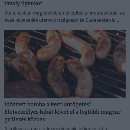
tavaly ilyenkor
Bár júliusban még tovább emelkedtek a hirdetési árak, az
éves növekedés üteme országosan és Budapesten is
mérséklődött.
Időzített bomba a kerti sütögetés?
Életveszélyes hibát követ el a legtöbb magyar
grillezés közben
A grillezés a nyári étkezések egyik legkedveltebb