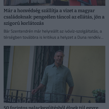
Már a honvédség szállítja a vizet a magyar
családoknak: pengeélen táncol az ellátás, jön a
szigorú korlátozás
Bár Szentendrén már helyreállt az ivóvíz-szolgáltatás, a
térségben továbbra is kritikus a helyzet a Duna rendkívül
alacsony vízállása miatt.
50 forintos palackgyűjtésből élnek túl egyre