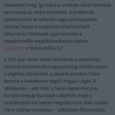
hibásodott meg, így mára a rendszer közel harmada
nem hozza az elvárt termelést. A problémát
ráadásul nem árnyékolás vagy szennyeződés
okozza, hiszen a tulajdonos által készített
hőkamerás felvételek egyértelműen a
napelemcellák meghibásodására utalnak -
tudósított
a történetről a G7.
A 250 ezer forint feletti termékekre vonatkozó
hároméves kötelező magyarországi jótállás éppen
a végéhez közeledett, a vásárló azonban hiába
kereste a kivitelezést végző magyar céget. A
vállalkozás – sok más, a hazai napelemes piac
korábbi megugrása idején alapított, majd a
szabályozási környezet megváltozása után csődbe
ment céghez hasonlóan – időközben felszámolás