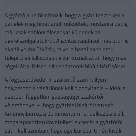
terjedést egyre inkább a villamosenergia-hálózat korlátai
fékezik.
A gyártó arra hivatkozik, hogy a gyári teszteken a
panelek még hibátlanul működtek, mostanra pedig
már csak sablonválaszokat küldenek az
ügyfélszolgálatukról. A javítás ráadásul más úton is
akadályokba ütközik, mivel a hazai napelem-
telepítő vállalkozások elzárkóznak attól, hogy más
cégek által felszerelt rendszerek hibáit hárítsák el.
A fogyasztóvédelmi szakértő szerint ilyen
helyzetben a vásárlónak kell bizonyítania – ideális
esetben független igazságügyi szakértői
véleménnyel –, hogy gyártási hibáról van szó.
Amennyiben ez a dokumentum rendelkezésre áll,
megalapozottan követelheti a cserét a gyártótól.
Látni kell azonban, hogy egy Európai Unión kívüli