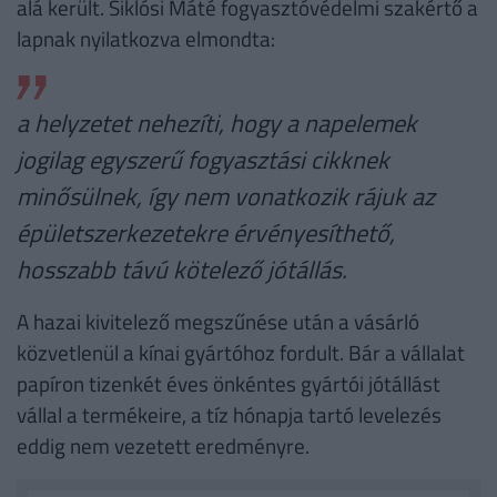
alá került. Siklósi Máté fogyasztóvédelmi szakértő a
lapnak nyilatkozva elmondta:
a helyzetet nehezíti, hogy a napelemek
jogilag egyszerű fogyasztási cikknek
minősülnek, így nem vonatkozik rájuk az
épületszerkezetekre érvényesíthető,
hosszabb távú kötelező jótállás.
A hazai kivitelező megszűnése után a vásárló
közvetlenül a kínai gyártóhoz fordult. Bár a vállalat
papíron tizenkét éves önkéntes gyártói jótállást
vállal a termékeire, a tíz hónapja tartó levelezés
eddig nem vezetett eredményre.