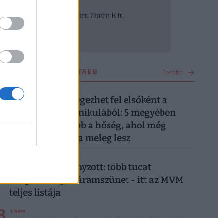
OTTHON LEGOLVASOTTABB
Tovább
1
3 napja
Ez a 7 megye lélegezhet fel elsőként a
kibírhatatlan kánikulából: 5 megyében
tart ki a legtovább a hőség, ahol még
pénteken is kutya meleg lesz
2
5 napja
Már csak ez hiányzott: több tucat
településen jön áramszünet - itt az MVM
teljes listája
3
1 hete