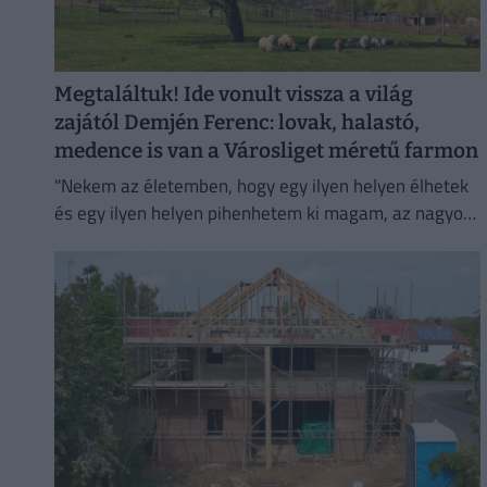
Megtaláltuk! Ide vonult vissza a világ
zajától Demjén Ferenc: lovak, halastó,
medence is van a Városliget méretű farmon
"Nekem az életemben, hogy egy ilyen helyen élhetek
és egy ilyen helyen pihenhetem ki magam, az nagyon
sokat számít. Lelki megnyugvást ad; visszaköltöztem
a természetbe."