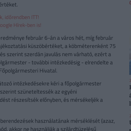
értéket.
ek, időrendben ITT!
oogle Hírek-ben is!
eredménye február 6-án a város hét, míg február
ájékoztatási küszöbértéket, a köbméterenként 75
s szerint szerdán javulás nem várható, ezért a
lgármester - további intézkedésig - elrendelte a
 Főpolgármesteri Hivatal.
2
átozó intézkedésekre kéri a főpolgármester
szerint szüneteltessék az egyéni
dést részesítsék előnyben, és mérsékeljék a
2
űtőberendezések használatának mérséklését (azaz,
ód, akkor ne használják a szilárdtüzelésű