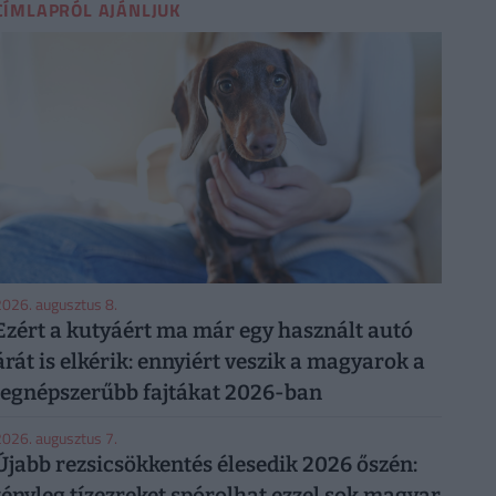
CÍMLAPRÓL AJÁNLJUK
026. augusztus 8.
Ezért a kutyáért ma már egy használt autó
árát is elkérik: ennyiért veszik a magyarok a
legnépszerűbb fajtákat 2026-ban
026. augusztus 7.
Újabb rezsicsökkentés élesedik 2026 őszén:
tényleg tízezreket spórolhat ezzel sok magyar