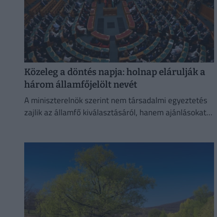
Közeleg a döntés napja: holnap elárulják a
három államfőjelölt nevét
A miniszterelnök szerint nem társadalmi egyeztetés
zajlik az államfő kiválasztásáról, hanem ajánlásokat
kértek, és a folyamat a végéhez közeledik.