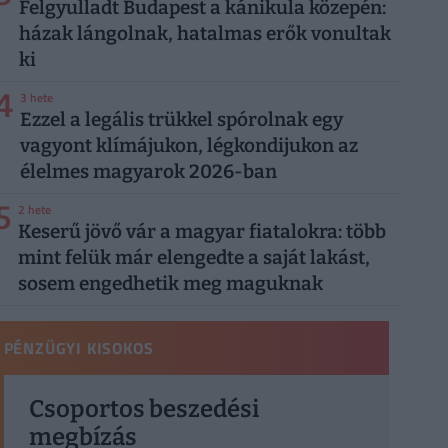
Felgyulladt Budapest a kánikula közepén:
házak lángolnak, hatalmas erők vonultak
ki
4
3 hete
Ezzel a legális trükkel spórolnak egy
vagyont klímájukon, légkondijukon az
élelmes magyarok 2026-ban
5
2 hete
Keserű jövő vár a magyar fiatalokra: több
mint felük már elengedte a saját lakást,
sosem engedhetik meg maguknak
PÉNZÜGYI KISOKOS
Csoportos beszedési
megbízás