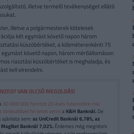
szolgáltató, illetve termelő tevékenységet ellátó
ásukat.
2
er, illetve a polgármesterek kötelesek
ntrációja két egymást követő napon három
oztatási küszöbértéket, a köbméterenkénti 75
ét egymást követő napon, három mérőállomáson
2
os riasztási küszöbértéket is meghaladja, és
st kell elrendelni.
ÉNZED? VAN OLCSÓ MEGOLDÁS!
2
a
30 000 000 forintot 20 éves futamidőre már
törlesztővel fel lehet venni
a
K&H Banknál.
De
k ajánlata sem:
az UniCredit Banknál 6,78%, az
 a MagNet Banknál 7,02%.
Érdemes még megnézni
és egyedi kalkulációt végezni, saját preferenciáink