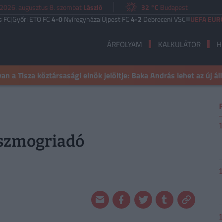
2026. augusztus 8. szombat
László
32 °C
Budapest
ri ETO FC
4-0
Nyíregyháza
|
Újpest FC
4-2
Debreceni VSC
UEFA EURÓPA LIG
ÁRFOLYAM
KALKULÁTOR
H
n a Tisza köztársasági elnök jelöltje: Baka András lehet az új á
 szmogriadó