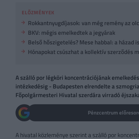
ELŐZMÉNYEK
Rokkantnyugdíjasok: van még remény az ol
BKV: mégis emelkedtek a jegyárak
Belső hőszigetelés? Mese habbal: a házad i
Hónapokat csúszhat a kollektív szerződés 
A szálló por légköri koncentrációjának emelkedés
intézkedésig - Budapesten elrendelte a szmogriad
Főpolgármesteri Hivatal szerdára virradó éjszak
Pénzcentrum előresoro
A hivatal közleménye szerint a szálló por konce