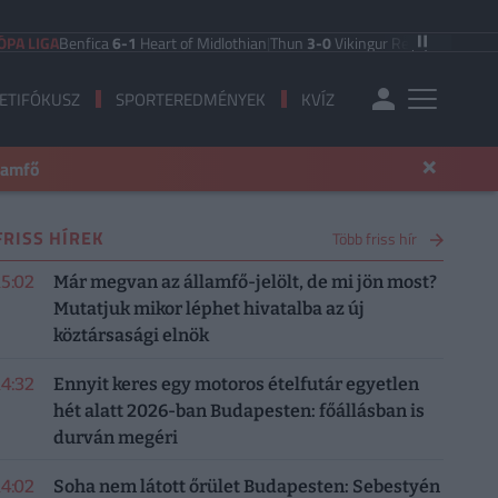
A
Benfica
6-1
Heart of Midlothian
|
Thun
3-0
Vikingur Reykjavik
|
PAOK Saloniki
ETIFÓKUSZ
SPORTEREDMÉNYEK
KVÍZ
×
llamfő
FRISS HÍREK
Több friss hír
15:02
Már megvan az államfő-jelölt, de mi jön most?
Mutatjuk mikor léphet hivatalba az új
köztársasági elnök
14:32
Ennyit keres egy motoros ételfutár egyetlen
hét alatt 2026-ban Budapesten: főállásban is
durván megéri
14:02
Soha nem látott őrület Budapesten: Sebestyén