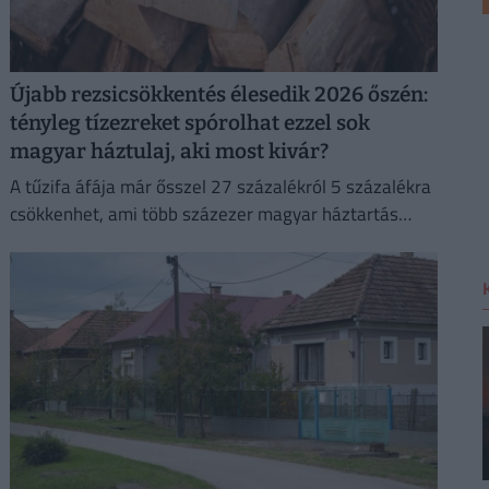
Újabb rezsicsökkentés élesedik 2026 őszén:
tényleg tízezreket spórolhat ezzel sok
magyar háztulaj, aki most kivár?
A tűzifa áfája már ősszel 27 százalékról 5 százalékra
csökkenhet, ami több százezer magyar háztartás
számára jelenthet könnyebbséget.