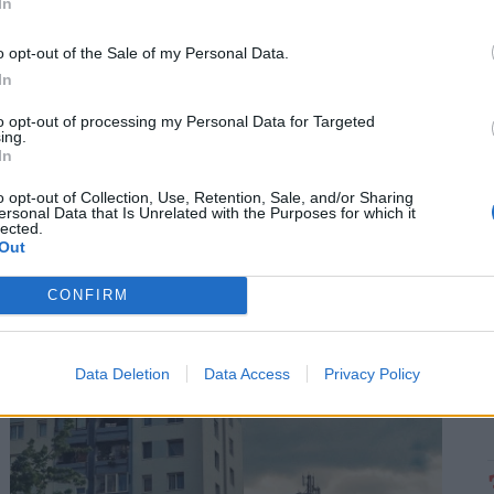
In
o opt-out of the Sale of my Personal Data.
In
to opt-out of processing my Personal Data for Targeted
ing.
In
o opt-out of Collection, Use, Retention, Sale, and/or Sharing
Működik a legális áramtrükk: így spórolnak
ersonal Data that Is Unrelated with the Purposes for which it
lected.
tízezreket a legmelegebb napokon az
Out
élelmes magyarok
A nyári hőségben könnyen megugorhat a
CONFIRM
villanyszámla, ha a háztartási gépeket és a klímát
nem tudatosan használjuk.
Data Deletion
Data Access
Privacy Policy