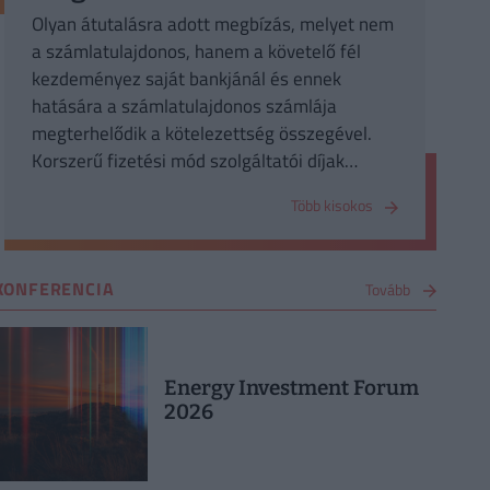
Olyan átutalásra adott megbízás, melyet nem
a számlatulajdonos, hanem a követelő fél
kezdeményez saját bankjánál és ennek
hatására a számlatulajdonos számlája
megterhelődik a kötelezettség összegével.
Korszerű fizetési mód szolgáltatói díjak
rendszeres beszedésére szolgál. Legfőképp a
Több kisokos
rezsifizetést lehet könnyen a beszedési
megbízással elintézni. A bankban
megadhatjuk, hogy mely szolgáltatók
KONFERENCIA
Tovább
vonhatnak le a számlánkról különböző
összegeket, amihez célszerű egy limitet is
párosítani, így elkerülhetjük, hogy
túlszámlázás esetén nekünk keljen a pénzünk
Energy Investment Forum
után futni. Beszedési megbízás a legolcsóbb
2026
formája a rendszeres kis összegű
utalásoknak.