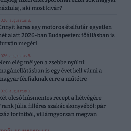
háztulaj, aki most kivár?
026. augusztus 8.
Ennyit keres egy motoros ételfutár egyetlen
hét alatt 2026-ban Budapesten: főállásban is
durván megéri
026. augusztus 8.
Nem elég mélyen a zsebbe nyúlni:
magánellátásban is egy évet kell várni a
magyar férfiaknak erre a műtétre
026. augusztus 8.
Két olcsó húsmentes recept a hétvégére
Frank Júlia filléres szakácskönyvéből: pár
száz forintból, villámgyorsan megvan
ERRŐL NE MARADJ LE!