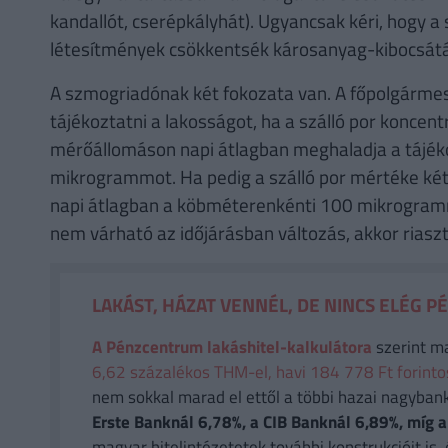
kandallót, cserépkályhát). Ugyancsak kéri, hogy a 
létesítmények csökkentsék károsanyag-kibocsát
A szmogriadónak két fokozata van. A főpolgármest
tájékoztatni a lakosságot, ha a szálló por konce
mérőállomáson napi átlagban meghaladja a tájék
mikrogrammot. Ha pedig a szálló por mértéke k
napi átlagban a köbméterenkénti 100 mikrogramm
nem várható az időjárásban változás, akkor riasztá
LAKÁST, HÁZAT VENNÉL, DE NINCS ELÉG P
A Pénzcentrum lakáshitel-kalkulátora
szerint m
6,62 százalékos THM-el, havi 184 778 Ft forintos 
nem sokkal marad el ettől a többi hazai nagyban
Erste Banknál 6,78%, a CIB Banknál 6,89%, míg
magyar hitelintézetetek további konstrukcióit is, 