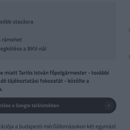
csóbb utazásra
s rámehet
megkötése a BKV-nál
e miatt Tarlós István főpolgármester - további
ó tájékoztatási fokozatát - közölte a
a.
lása a Google találatokban
ntrációja a budapesti mérőállomásokon két egymást