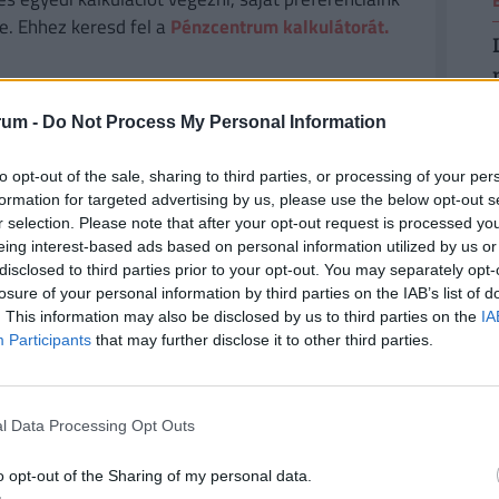
e. Ehhez keresd fel a
Pénzcentrum kalkulátorát.
rum -
Do Not Process My Personal Information
r a határértéket meghaladó szálló por rövid idejű
keny csoportjaira (gyermekek, időskorúak,
to opt-out of the sale, sharing to third parties, or processing of your per
formation for targeted advertising by us, please use the below opt-out s
zennyezettségi szint küszöbértékének elérését,
r selection. Please note that after your opt-out request is processed y
 idejű hatás veszélyt jelent az emberi egészségre,
eing interest-based ads based on personal information utilized by us or
kező napon javulás nem várható.
disclosed to third parties prior to your opt-out. You may separately opt-
losure of your personal information by third parties on the IAB’s list of
. This information may also be disclosed by us to third parties on the
IA
k célszerű elkerülniük a jelentős
Participants
that may further disclose it to other third parties.
zokat, kerülni a szellőztetést, a szabadban való
l Data Processing Opt Outs
o opt-out of the Sharing of my personal data.