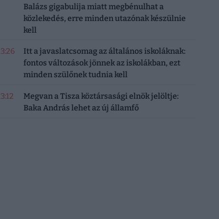
Balázs gigabulija miatt megbénulhat a
közlekedés, erre minden utazónak készülnie
kell
13:26
Itt a javaslatcsomag az általános iskoláknak:
fontos változások jönnek az iskolákban, ezt
minden szülőnek tudnia kell
13:12
Megvan a Tisza köztársasági elnök jelöltje:
Baka András lehet az új államfő