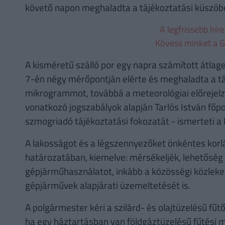
követő napon meghaladta a tájékoztatási küszöb
A legfrissebb hír
Kövess minket a G
A kisméretű szálló por egy napra számított átlag
7-én négy mérőpontján elérte és meghaladta a t
mikrogrammot, továbbá a meteorológiai előrejelzé
vonatkozó jogszabályok alapján Tarlós István főpo
szmogriadó tájékoztatási fokozatát - ismerteti a
A lakosságot és a légszennyezőket önkéntes korl
határozatában, kiemelve: mérsékeljék, lehetőség 
gépjárműhasználatot, inkább a közösségi közleke
gépjárművek alapjárati üzemeltetését is.
A polgármester kéri a szilárd- és olajtüzelésű f
ha egy háztartásban van földgáztüzelésű fűtési m