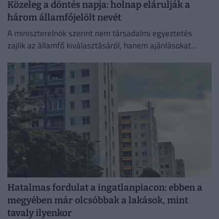
Közeleg a döntés napja: holnap elárulják a
három államfőjelölt nevét
A miniszterelnök szerint nem társadalmi egyeztetés
zajlik az államfő kiválasztásáról, hanem ajánlásokat
kértek, és a folyamat a végéhez közeledik.
Hatalmas fordulat a ingatlanpiacon: ebben a
megyében már olcsóbbak a lakások, mint
tavaly ilyenkor