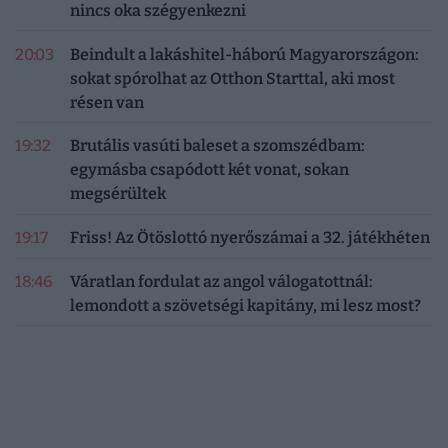
nincs oka szégyenkezni
20:03
Beindult a lakáshitel-háború Magyarországon:
sokat spórolhat az Otthon Starttal, aki most
résen van
19:32
Brutális vasúti baleset a szomszédbam:
egymásba csapódott két vonat, sokan
megsérültek
19:17
Friss! Az Ötöslottó nyerőszámai a 32. játékhéten
18:46
Váratlan fordulat az angol válogatottnál:
lemondott a szövetségi kapitány, mi lesz most?