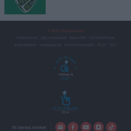
© 2026 Pénzcentrum
impresszum
jogi nyilatkozat
kapcsolat
süti beállítások
adatvédelem
médiaajánlat
kommentkezelés
ÁSZF
RSS
Itt keress minket