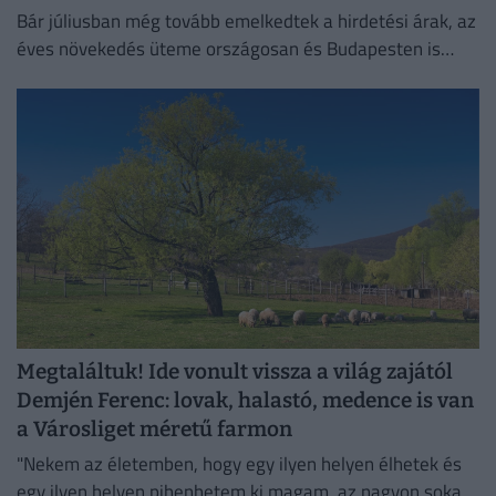
Bár júliusban még tovább emelkedtek a hirdetési árak, az
éves növekedés üteme országosan és Budapesten is
mérséklődött.
Megtaláltuk! Ide vonult vissza a világ zajától
Demjén Ferenc: lovak, halastó, medence is van
a Városliget méretű farmon
"Nekem az életemben, hogy egy ilyen helyen élhetek és
egy ilyen helyen pihenhetem ki magam, az nagyon sokat