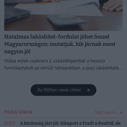
Hatalmas lakáshitel-fordulat jöhet ősszel
Magyarországon: mutatjuk, kik járnak most
nagyon jól
Hiába estek csaknem 2 százalékponttal a hosszú
forintkamatok az elmúlt hónapokban, a piaci lakáshitelek
átlagkamata egyelőre alig mozdult.
Az Otthon rovat cikkei
FRISS HÍREK
Több friss hír
21:03
A közönség járt jól: kikapott a Fradi a Realtól, de