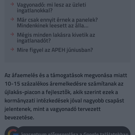
Vagyonadó: mi lesz az üzleti
ingatlanokkal?
Már csak ennyit érnek a panelek?
Mindenkinek leesett az álla...
Mégis minden lakásra kivetik az
ingatlanadót?
Mire figyel az APEH júniusban?
Az áfaemelés és a támogatások megvonása miatt
10-15 százalékos áremelkedésre számítanak az
újlakás-piacon a fejlesztők, akik szerint ezek a
kormányzati intézkedések jóval nagyobb csapást
jelentenek, mint a vagyonadó tervezett
bevezetése.
Pénzcentrum előresorolása a Google találatokban