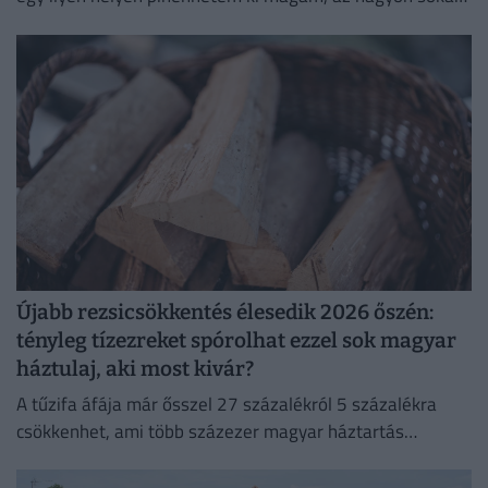
számít. Lelki megnyugvást ad; visszaköltöztem a
természetbe."
Újabb rezsicsökkentés élesedik 2026 őszén:
tényleg tízezreket spórolhat ezzel sok magyar
háztulaj, aki most kivár?
A tűzifa áfája már ősszel 27 százalékról 5 százalékra
csökkenhet, ami több százezer magyar háztartás
számára jelenthet könnyebbséget.