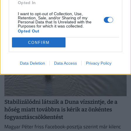
éjszakák és a napfogyatkozás
Opted In
A hónap részleges holdfogyatkozást és napfogyatkozást
I want to opt-out of Collection, Use,
is tartogat a hullócsillagos éjszakák mellett.
Retention, Sale, and/or Sharing of my
Personal Data that Is Unrelated with the
Purposes for which it was collected.
Opted Out
CONFIRM
Data Deletion
Data Access
Privacy Policy
Stabilizálódni látszik a Duna vízszintje, de a
hőség miatt továbbra is kérik az önkéntes
fogyasztáscsökkentést
Magyar Péter friss Facebook‑posztja szerint már kilenc