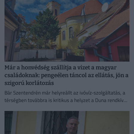
Már a honvédség szállítja a vizet a magyar
családoknak: pengeélen táncol az ellátás, jön a
szigorú korlátozás
Bár Szentendrén már helyreállt az ivóvíz-szolgáltatás, a
térségben továbbra is kritikus a helyzet a Duna rendkívül
alacsony vízállása miatt.