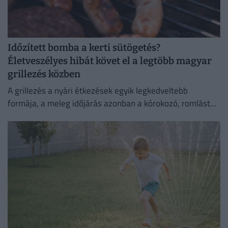
Időzített bomba a kerti sütögetés?
Életveszélyes hibát követ el a legtöbb magyar
grillezés közben
A grillezés a nyári étkezések egyik legkedveltebb
formája, a meleg időjárás azonban a kórokozó, romlást
okozó baktériumok gyorsabb szaporodásának is kedvez.