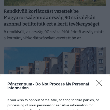
Rendkívüli korlátozást vezettek be
Magyarországon: az ország 90 százalékán
azonnal betiltották ezt a kerti tevékenységet
A rendkívüli, az ország 90 százalékát érintő aszály miatt
a kormány vízkorlátozásokat vezetett be az
ivóvízhálózaton a folyamatos lakossági ellátás
biztosítása érdekében.
Pénzcentrum -
Do Not Process My Personal
Information
If you wish to opt-out of the sale, sharing to third parties, or
processing of your personal or sensitive information for
Kettészakadt a magyar albérletpiac: elképesztő