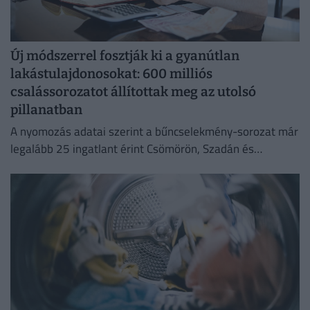
Új módszerrel fosztják ki a gyanútlan
lakástulajdonosokat: 600 milliós
csalássorozatot állítottak meg az utolsó
pillanatban
A nyomozás adatai szerint a bűncselekmény-sorozat már
legalább 25 ingatlant érint Csömörön, Szadán és
Budapesten.