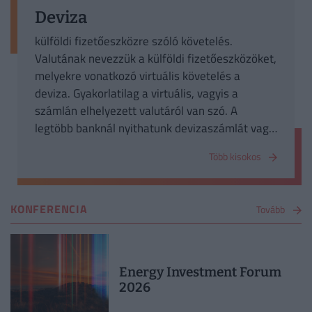
Deviza
külföldi fizetőeszközre szóló követelés.
Valutának nevezzük a külföldi fizetőeszközöket,
melyekre vonatkozó virtuális követelés a
deviza. Gyakorlatilag a virtuális, vagyis a
számlán elhelyezett valutáról van szó. A
legtöbb banknál nyithatunk devizaszámlát vagy
akár betétbe is helyezhetjük a devizánkat.
Több kisokos
KONFERENCIA
Tovább
Energy Investment Forum
2026