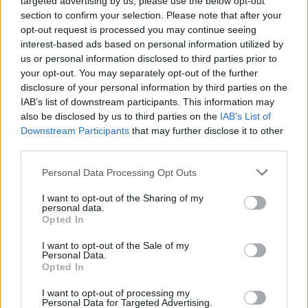
targeted advertising by us, please use the below opt-out
roham indult ezekben a városokban, alig
section to confirm your selection. Please note that after your
opt-out request is processed you may continue seeing
maradt kiadó lakás
interest-based ads based on personal information utilized by
A ponthatárok kihirdetése után beinduló albérletpiaci
us or personal information disclosed to third parties prior to
főszezon idén jóval visszafogottabban rajtolt,
your opt-out. You may separately opt-out of the further
disclosure of your personal information by third parties on the
IAB’s list of downstream participants. This information may
also be disclosed by us to third parties on the
IAB’s List of
Downstream Participants
that may further disclose it to other
third parties.
Personal Data Processing Opt Outs
I want to opt-out of the Sharing of my
personal data.
Opted In
I want to opt-out of the Sale of my
Personal Data.
Opted In
Ritka égi jelenségek tanúja lehet, aki az eget
kémleli augusztusban: jönnek a hullócsillagos
I want to opt-out of processing my
Personal Data for Targeted Advertising.