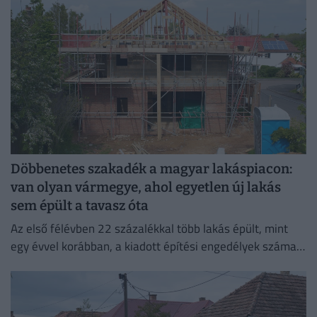
Döbbenetes szakadék a magyar lakáspiacon:
van olyan vármegye, ahol egyetlen új lakás
sem épült a tavasz óta
Az első félévben 22 százalékkal több lakás épült, mint
egy évvel korábban, a kiadott építési engedélyek száma
pedig még nagyobb, 29 százalékos ugrást mutatott