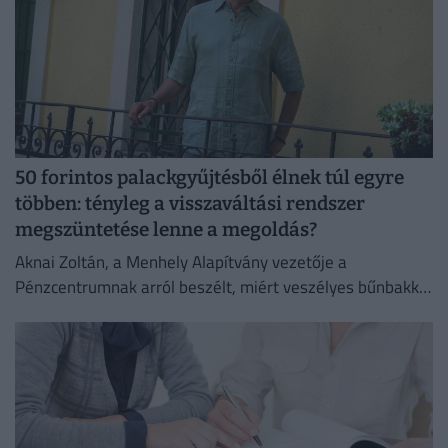
50 forintos palackgyűjtésből élnek túl egyre
többen: tényleg a visszaváltási rendszer
megszüntetése lenne a megoldás?
Aknai Zoltán, a Menhely Alapítvány vezetője a
Pénzcentrumnak arról beszélt, miért veszélyes bűnbakká
tenni a hajléktalan embereket,