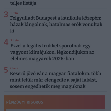
teljes listája
3
1 hete
Felgyulladt Budapest a kánikula közepén:
házak lángolnak, hatalmas erők vonultak
ki
4
3 hete
Ezzel a legális trükkel spórolnak egy
vagyont klímájukon, légkondijukon az
élelmes magyarok 2026-ban
5
2 hete
Keserű jövő vár a magyar fiatalokra: több
mint felük már elengedte a saját lakást,
sosem engedhetik meg maguknak
PÉNZÜGYI KISOKOS