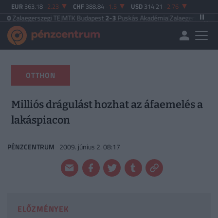
EUR
363.18
-2.23
CHF
388.84
-1.5
USD
314.21
-2.76
rszegi TE
|
MTK Budapest
2-3
Puskás Akadémia
|
Zalaegerszegi TE
5-2
Paksi 
OTTHON
Milliós drágulást hozhat az áfaemelés a
lakáspiacon
PÉNZCENTRUM
2009. június 2. 08:17
ELŐZMÉNYEK