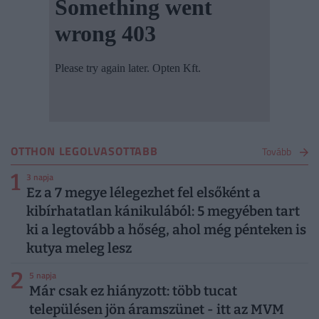
OTTHON LEGOLVASOTTABB
Tovább
1
3 napja
Ez a 7 megye lélegezhet fel elsőként a
kibírhatatlan kánikulából: 5 megyében tart
ki a legtovább a hőség, ahol még pénteken is
kutya meleg lesz
2
5 napja
Már csak ez hiányzott: több tucat
településen jön áramszünet - itt az MVM