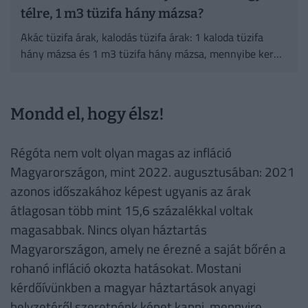
télre, 1 m3 tüzifa hány mázsa?
Akác tüzifa árak, kalodás tüzifa árak: 1 kaloda tüzifa
hány mázsa és 1 m3 tüzifa hány mázsa, mennyibe kerül
a tüzifa télire? Mennyi tüzifa kell egy télre, milyen a
tüzifa tároló?
Mondd el, hogy élsz!
Régóta nem volt olyan magas az infláció
Magyarországon, mint 2022. augusztusában: 2021
azonos időszakához képest ugyanis az árak
átlagosan több mint 15,6 százalékkal voltak
magasabbak. Nincs olyan háztartás
Magyarországon, amely ne érezné a saját bőrén a
rohanó infláció okozta hatásokat. Mostani
kérdőívünkben a magyar háztartások anyagi
helyzetéről szeretnénk képet kapni, mennyire