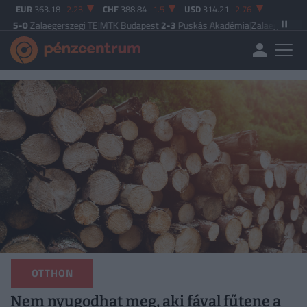
EUR
363.18
-2.23
CHF
388.84
-1.5
USD
314.21
-2.76
0
Zalaegerszegi TE
|
MTK Budapest
2-3
Puskás Akadémia
|
Zalaegerszegi TE
5-
OTTHON
Nem nyugodhat meg, aki fával fűtene a