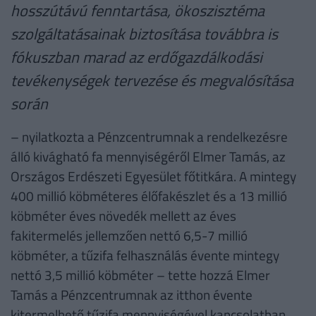
hosszútávú fenntartása, ökoszisztéma
szolgáltatásainak biztosítása továbbra is
fókuszban marad az erdőgazdálkodási
tevékenységek tervezése és megvalósítása
során
– nyilatkozta a Pénzcentrumnak a rendelkezésre
álló kivágható fa mennyiségéről Elmer Tamás, az
Országos Erdészeti Egyesület főtitkára. A mintegy
400 millió köbméteres élőfakészlet és a 13 millió
köbméter éves növedék mellett az éves
fakitermelés jellemzően nettó 6,5-7 millió
köbméter, a tűzifa felhasználás évente mintegy
nettó 3,5 millió köbméter – tette hozzá Elmer
Tamás a Pénzcentrumnak az itthon évente
kitermelhető tűzifa mennyiségével kapcsolatban.