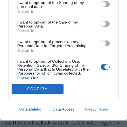
Mire a fa odakerül a piacra, az egy nagyon
I want to opt-out of the Sharing of my
personal data.
sokváltozós függvény. Csak egy kérdés van:
Opted In
ha van munkaerő és megfelelő technológia,
I want to opt-out of the Sale of my
üzemanyag, akkor ezt meg lehet tenni, de az
Personal Data.
Opted In
ügyintézési idő a következő, ami miatt
I want to opt-out of processing my
könnyen lehet, hogy nem kerül időben piacra
Personal Data for Targeted Advertising.
Opted In
a fa ahhoz, hogy idén fűthessenek vele
I want to opt-out of Collection, Use,
Retention, Sale, and/or Sharing of my
– magyarázta a Pénzcentrumnak a szakértő.
Personal Data that Is Unrelated with the
Purposes for which it was collected.
Opted Out
CONFIRM
Jut mindenkinek tűzifa?
Az emelkedő rezsiköltségek miatt az utóbbi időben
Data Deletion
Data Access
Privacy Policy
nagyon megnőtt az érdeklődés a tűzifa iránt, ami
miatt itt is elszálltak az árak, és félő volt, hogy nem