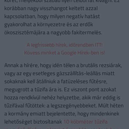
korábban nagy visszhangot keltett azzal
kapcsolatban, hogy milyen negatív hatást
gyakorolhat a környezetre és az erdők
ökoszisztémájára a nagyobb fakitermelés.
A legfrissebb hírek, időrendben ITT!
Kövess minket a Google Hírek-ben is!
Annak a hírére, hogy idén télen a brutális rezsiárak,
vagy az egy esetleges gázszállítás-leállás miatt
sokaknak kell átállniuk a fatüzeléses fűtésre,
megugrott a tűzifa ára is. Ez viszont pont azokat
hozza rendkívül nehéz helyzetbe, akik már eddig is
tűzifával fűtöttek: a legszegényebbeket. Múlt héten
a kormány emiatt bejelentette, hogy mindenkinek
lehetőséget biztosítanak
10 köbméter tűzifa