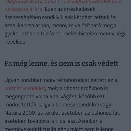
megvásárlására, valamint ársapkát vezetnek be a
fűtőanyag árára
. Ezek az intézkedések
összességében rendkívül sok kérdést vetnek fel
azzal kapcsolatban, mennyire valósítható meg a
gyakorlatban a tűzifa-termelés hirtelen mennyiségi
növelése.
Fa még lenne, és nem is csak védett
Ugyan korábban nagy felháborodást keltett az a
kormányrendelet
, mely a védett erdőkben is
megengedte volna a tarvágást, később ezt
módosították is, így a természetvédelmi vagy
Natura 2000-es terület esetében az őshonos fák
esetében továbbra is tilos lesz. Azonban a
megnövekedett tűzifaigény miatt nem is lenne