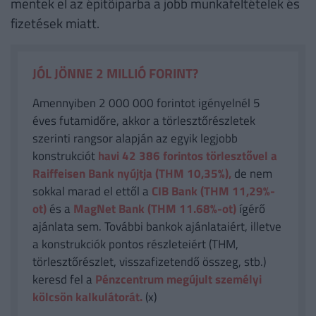
mentek el az építőiparba a jobb munkafeltételek és
fizetések miatt.
JÓL JÖNNE 2 MILLIÓ FORINT?
Amennyiben 2 000 000 forintot igényelnél 5
éves futamidőre, akkor a törlesztőrészletek
szerinti rangsor alapján az egyik legjobb
konstrukciót
havi 42 386
forintos törlesztővel a
Raiffeisen Bank nyújtja (THM 10,35%),
de nem
sokkal marad el ettől a
CIB Bank (THM 11,29%-
ot)
és a
MagNet Bank (THM 11.68%-ot)
ígérő
ajánlata sem. További bankok ajánlataiért, illetve
a konstrukciók pontos részleteiért (THM,
törlesztőrészlet, visszafizetendő összeg, stb.)
keresd fel a
Pénzcentrum megújult személyi
kölcsön kalkulátorát.
(x)