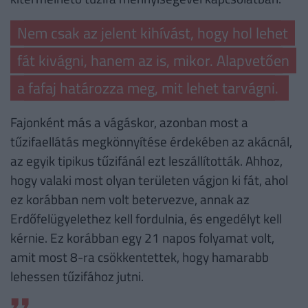
Nem csak az jelent kihívást, hogy hol lehet
fát kivágni, hanem az is, mikor. Alapvetően
a fafaj határozza meg, mit lehet tarvágni.
Fajonként más a vágáskor, azonban most a
tűzifaellátás megkönnyítése érdekében az akácnál,
az egyik tipikus tűzifánál ezt leszállították. Ahhoz,
hogy valaki most olyan területen vágjon ki fát, ahol
ez korábban nem volt betervezve, annak az
Erdőfelügyelethez kell fordulnia, és engedélyt kell
kérnie. Ez korábban egy 21 napos folyamat volt,
amit most 8-ra csökkentettek, hogy hamarabb
lehessen tűzifához jutni.