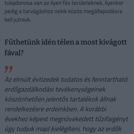
tulajdonosa van az ilyen fás területeknek, ilyenkor
pedig a tarvágáshoz nekik közös megállapodásra
kell jutniuk.
Fűthetünk idén télen a most kivágott
fával?
Az elmúlt évtizedek tudatos és fenntartható
erdőgazdálkodási tevékenységeinek
köszönhetően jelentős tartalékok állnak
rendelkezésre erdeinkben. A korábbi
évekhez képest megnövekedett tűzifaigényt
úgy tudjuk majd kielégíteni, hogy az erdők