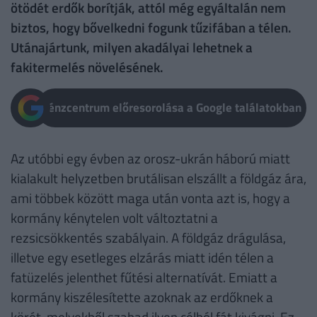
ötödét erdők borítják, attól még egyáltalán nem
biztos, hogy bővelkedni fogunk tűzifában a télen.
Utánajártunk, milyen akadályai lehetnek a
fakitermelés növelésének.
Pénzcentrum előresorolása a Google találatokban
Az utóbbi egy évben az orosz-ukrán háború miatt
kialakult helyzetben brutálisan elszállt a földgáz ára,
ami többek között maga után vonta azt is, hogy a
kormány kénytelen volt változtatni a
rezsicsökkentés szabályain. A földgáz drágulása,
illetve egy esetleges elzárás miatt idén télen a
fatüzelés jelenthet fűtési alternatívát. Emiatt a
kormány kiszélesítette azoknak az erdőknek a
körét, melyekből szabad ilyen célból fát kivágni. Ez