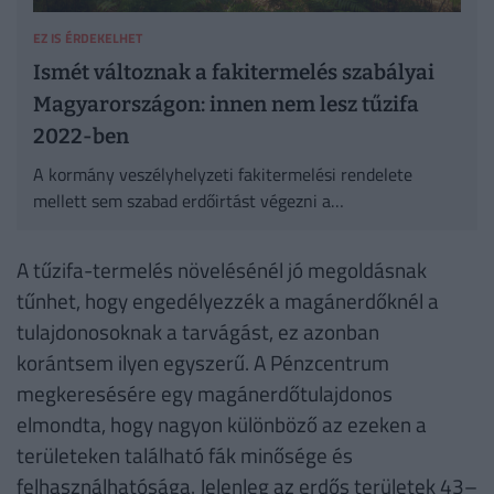
EZ IS ÉRDEKELHET
Ismét változnak a fakitermelés szabályai
Magyarországon: innen nem lesz tűzifa
2022-ben
A kormány veszélyhelyzeti fakitermelési rendelete
mellett sem szabad erdőirtást végezni a
természetvédelmi vagy Natura 2000-es területeken.
A tűzifa-termelés növelésénél jó megoldásnak
tűnhet, hogy engedélyezzék a magánerdőknél a
tulajdonosoknak a tarvágást, ez azonban
korántsem ilyen egyszerű. A Pénzcentrum
megkeresésére egy magánerdőtulajdonos
elmondta, hogy nagyon különböző az ezeken a
területeken található fák minősége és
felhasználhatósága. Jelenleg az erdős területek 43–