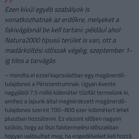
Ezen kívül egyéb szabályok is
vonatkozhatnak az erdőkre, melyeket a
fakivágásnál be kell tartani: például ahol
Natura2000 típusú terület is van, ott a
madárköltési időszak végéig, szeptember 1-
ig tilos a tarvágás
– mondta el ezzel kapcsolatban egy magánerdő-
tulajdonos a Pénzcentrumnak. Ugyan évente
nagyjából 7,5 millió köbméter tűzifát termelünk ki,
amihez a lapunk által megkérdezett magánerdő-
tulajdonos szerint 700–800 ezer köbmétert lehet
pluszban hozzátenni. Ez viszont időben nagyon
szűkös, hogy az őszi fakitermelési időszakban
hogyan valósulhat meg, ha engedélyeket kell hozzá