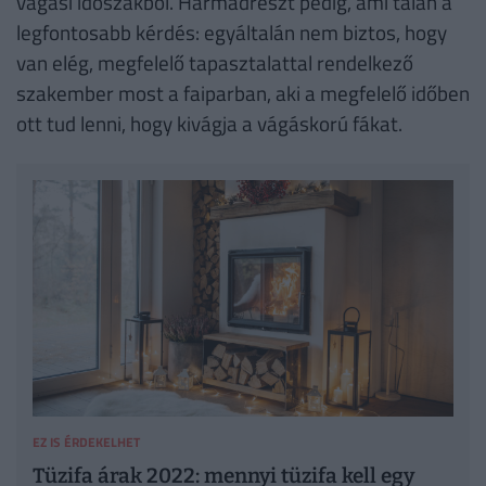
vágási időszakból. Harmadrészt pedig, ami talán a
legfontosabb kérdés: egyáltalán nem biztos, hogy
van elég, megfelelő tapasztalattal rendelkező
szakember most a faiparban, aki a megfelelő időben
ott tud lenni, hogy kivágja a vágáskorú fákat.
EZ IS ÉRDEKELHET
Tüzifa árak 2022: mennyi tüzifa kell egy