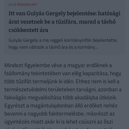
EZ IS ÉRDEKELHET
Itt van Gulyás Gergely bejelentése: hatósági
árat vezetnek be a tűzifára, marad a távhő
csökkentett ára
Gulyás Gergely a ma reggeli kormányinfón bejelentette,
hogy nem változik a távhő ára és a kormány
tűzifaprogramot hirdet.
Mindezt figyelembe véve a magyar erdőknek a
faállomány tekintetében van elég kapacitása, hogy
több tűzifát termeljünk ki idén. Ehhez nem is kell a
természetvédelmi területeken tarvágni, azonban a
fakivágás megvalósítása több akadályba ütközik.
Egyrészt a magántulajdonban álló erdőket nehéz
bevonni a nagyobb fakitermelésbe, másrészt az
ügyintézés miatt akár ki is lehet csúszni az őszi