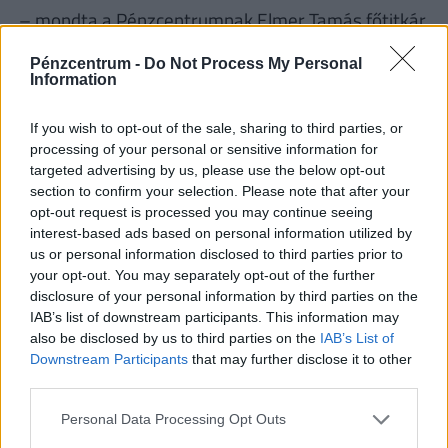
– mondta a Pénzcentrumnak Elmer Tamás főtitkár
az Országos Erdészeti Egyesülettől.
Pénzcentrum -
Do Not Process My Personal
Information
Megvan a fa, a lehetőség is, de nincs hozzá ember –
jellemezte a problémát a lapunknak nyilatkozó erdő
If you wish to opt-out of the sale, sharing to third parties, or
tulajdonos. Még ha komoly áron meg is jelenik a
processing of your personal or sensitive information for
fakitermelő, és van megfelelő gépe a munkához,
targeted advertising by us, please use the below opt-out
section to confirm your selection. Please note that after your
akkor is felmerülhetnek egyéb gondok. Például az
opt-out request is processed you may continue seeing
útviszonyoknak is megfelelőeknek kell a
interest-based ads based on personal information utilized by
szállításhoz: esős erdőből földúton nem tudják
us or personal information disclosed to third parties prior to
your opt-out. You may separately opt-out of the further
kihozni a kivágott fát, az út karbantartása pedig
disclosure of your personal information by third parties on the
szintén hozzáadódik a termelés költségéhez. A
IAB’s list of downstream participants. This information may
természetnek kitett területeken az időjárás nagyon
also be disclosed by us to third parties on the
IAB’s List of
Downstream Participants
that may further disclose it to other
sok mindent befolyásol.
third parties.
Personal Data Processing Opt Outs