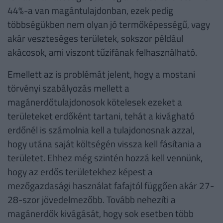
44%-a van magántulajdonban, ezek pedig
többségükben nem olyan jó termőképességű, vagy
akár veszteséges területek, sokszor például
akácosok, ami viszont tűzifának felhasználható.
Emellett az is problémát jelent, hogy a mostani
törvényi szabályozás mellett a
magánerdőtulajdonosok kötelesek ezeket a
területeket erdőként tartani, tehát a kivágható
erdőnél is számolnia kell a tulajdonosnak azzal,
hogy utána saját költségén vissza kell fásítania a
területet. Ehhez még szintén hozzá kell vennünk,
hogy az erdős területekhez képest a
mezőgazdasági használat fafajtól függően akár 27-
28-szor jövedelmezőbb. Tovább nehezíti a
magánerdők kivágását, hogy sok esetben több