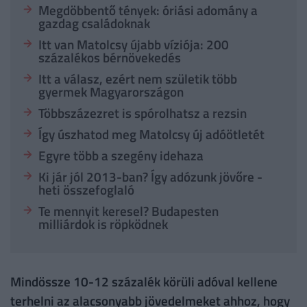
Megdöbbentő tények: óriási adomány a
gazdag családoknak
Itt van Matolcsy újabb víziója: 200
százalékos bérnövekedés
Itt a válasz, ezért nem születik több
gyermek Magyarországon
Többszázezret is spórolhatsz a rezsin
Így úszhatod meg Matolcsy új adóötletét
Egyre több a szegény idehaza
Ki jár jól 2013-ban? Így adózunk jövőre -
heti összefoglaló
Te mennyit keresel? Budapesten
milliárdok is röpködnek
Mindössze 10-12 százalék körüli adóval kellene
terhelni az alacsonyabb jövedelmeket ahhoz, hogy