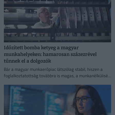
Időzített bomba ketyeg a magyar
munkahelyeken: hamarosan százezrével
tűnnek el a dolgozók
Bár a magyar munkaerőpiac látszólag stabil, hiszen a
foglalkoztatottság továbbra is magas, a munkanélküliség
pedig nem emelkedik drámai mértékben.