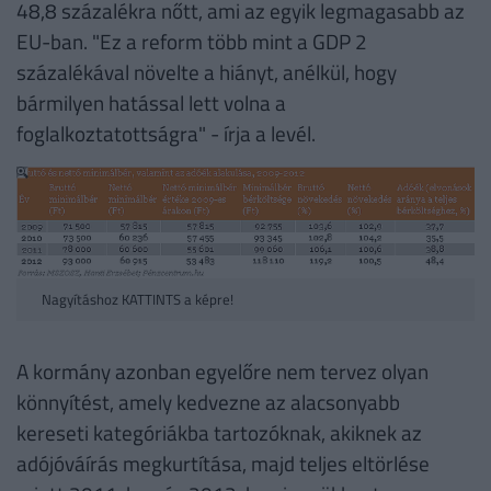
48,8 százalékra nőtt, ami az egyik legmagasabb az
EU-ban. "Ez a reform több mint a GDP 2
százalékával növelte a hiányt, anélkül, hogy
bármilyen hatással lett volna a
foglalkoztatottságra" - írja a levél.
Nagyításhoz KATTINTS a képre!
A kormány azonban egyelőre nem tervez olyan
könnyítést, amely kedvezne az alacsonyabb
kereseti kategóriákba tartozóknak, akiknek az
adójóváírás megkurtítása, majd teljes eltörlése