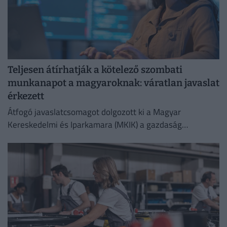
Teljesen átírhatják a kötelező szombati
munkanapot a magyaroknak: váratlan javaslat
érkezett
Átfogó javaslatcsomagot dolgozott ki a Magyar
Kereskedelmi és Iparkamara (MKIK) a gazdaság
működőképességének megőrzése és az energiaválság
kezelése érdekében.