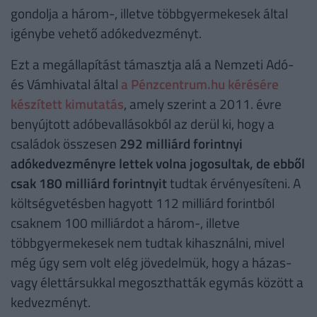
gondolja a három-, illetve többgyermekesek által
igénybe vehető adókedvezményt.
Ezt a megállapítást támasztja alá a Nemzeti Adó-
és Vámhivatal által
a Pénzcentrum.hu kérésére
készített kimutatás
, amely szerint a 2011. évre
benyújtott adóbevallásokból az derül ki, hogy a
családok összesen
292 milliárd forintnyi
adókedvezményre lettek volna jogosultak, de ebből
csak 180 milliárd forintnyit
tudtak érvényesíteni. A
költségvetésben hagyott 112 milliárd forintból
csaknem 100 milliárdot a három-, illetve
többgyermekesek nem tudtak kihasználni, mivel
még úgy sem volt elég jövedelmük, hogy a házas-
vagy élettársukkal megoszthatták egymás között a
kedvezményt.