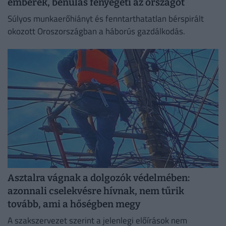
emberek, bénulás fenyegeti az országot
Súlyos munkaerőhiányt és fenntarthatatlan bérspirált
okozott Oroszországban a háborús gazdálkodás.
Asztalra vágnak a dolgozók védelmében:
azonnali cselekvésre hívnak, nem tűrik
tovább, ami a hőségben megy
A szakszervezet szerint a jelenlegi előírások nem