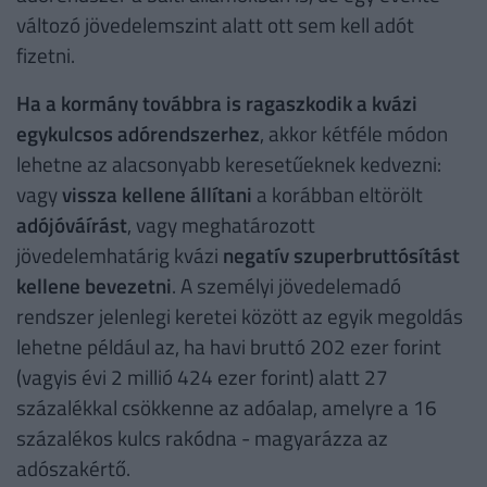
változó jövedelemszint alatt ott sem kell adót
fizetni.
Ha a kormány továbbra is ragaszkodik a kvázi
egykulcsos adórendszerhez
, akkor kétféle módon
lehetne az alacsonyabb keresetűeknek kedvezni:
vagy
vissza kellene állítani
a korábban eltörölt
adójóváírást
, vagy meghatározott
jövedelemhatárig kvázi
negatív szuperbruttósítást
kellene bevezetni
. A személyi jövedelemadó
rendszer jelenlegi keretei között az egyik megoldás
lehetne például az, ha havi bruttó 202 ezer forint
(vagyis évi 2 millió 424 ezer forint) alatt 27
százalékkal csökkenne az adóalap, amelyre a 16
százalékos kulcs rakódna - magyarázza az
adószakértő.