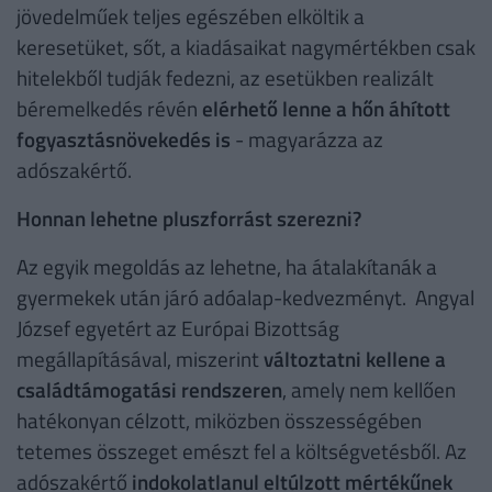
jövedelműek teljes egészében elköltik a
keresetüket, sőt, a kiadásaikat nagymértékben csak
hitelekből tudják fedezni, az esetükben realizált
béremelkedés révén
elérhető lenne a hőn áhított
fogyasztásnövekedés is
- magyarázza az
adószakértő.
Honnan lehetne pluszforrást szerezni?
Az egyik megoldás az lehetne, ha átalakítanák a
gyermekek után járó adóalap-kedvezményt. Angyal
József egyetért az Európai Bizottság
megállapításával, miszerint
változtatni kellene a
családtámogatási rendszeren
, amely nem kellően
hatékonyan célzott, miközben összességében
tetemes összeget emészt fel a költségvetésből. Az
adószakértő
indokolatlanul eltúlzott mértékűnek