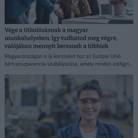
Vége a titkolózásnak a magyar
munkahelyeken: így tudhatod meg végre,
valójában mennyit keresnek a többiek
Magyarországon is új korszakot hoz az Európai Unió
bértranszparencia-szabályozása, amely minden eddiginél
átláthatóbbá teszi a vállalati javadalmazást: