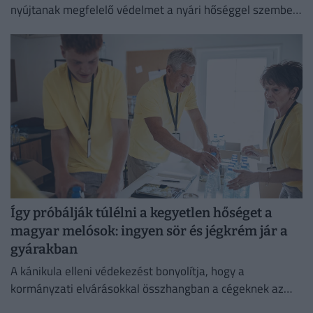
nyújtanak megfelelő védelmet a nyári hőséggel szemben,
ezért aláírásgyűjtést indítottak a dolgozók egészségének
védelmében.
Így próbálják túlélni a kegyetlen hőséget a
magyar melósok: ingyen sör és jégkrém jár a
gyárakban
A kánikula elleni védekezést bonyolítja, hogy a
kormányzati elvárásokkal összhangban a cégeknek az
energiafogyasztásukat is mérsékelniük kell.