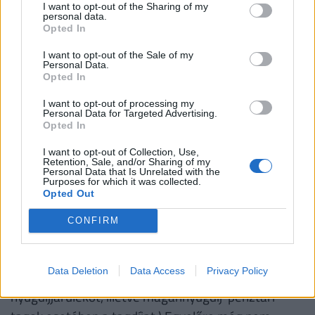
nyernének viszont azon, ha az 1 millió 424 ezer
I want to opt-out of the Sharing of my
personal data.
forint alatti jövedelemrész után alacsonyabb -
Opted In
például a fent vázolt 12 százalék környékén - lenne
I want to opt-out of the Sale of my
az adóteher.
Personal Data.
Opted In
Egyedül a havi bruttó 660 ezer forint fölötti
I want to opt-out of processing my
Personal Data for Targeted Advertising.
jövedelműek veszítenének azáltal, hogy a kormány
Opted In
tervei szerint jövőre megszűnik a nyugdíjjárulék-
I want to opt-out of Collection, Use,
fizetési plafon. Ebbe a jövedelmi kategóriába az
Retention, Sale, and/or Sharing of my
Personal Data that Is Unrelated with the
adófizetők mindössze 1 százaléka, 40 ezer ember
Purposes for which it was collected.
Opted Out
tartozik. (A hatályos törvény szerint a nyugdíjjárulék
(tagdíj) alapjának felső határa napi 21 700 forint,
CONFIRM
ami 365-tel szorozva évi 7 920 500 forint. Vagyis a
havi bruttó 660 ezer forint jövedelemrész fölött
Data Deletion
Data Access
Privacy Policy
nem kell megfizetni a 10 százalékos egyéni
nyugdíjjárulékot, illetve magánnyugdíj-pénztári