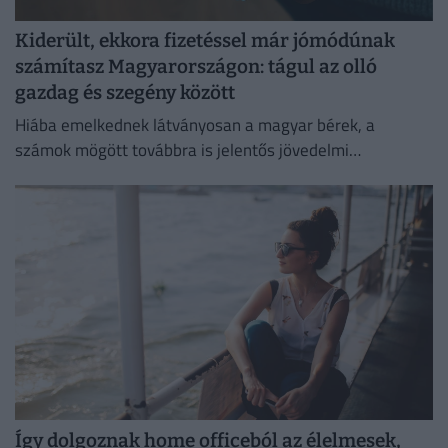
Kiderült, ekkora fizetéssel már jómódúnak
számítasz Magyarországon: tágul az olló
gazdag és szegény között
Hiába emelkednek látványosan a magyar bérek, a
számok mögött továbbra is jelentős jövedelmi
különbségek húzódnak meg.
Így dolgoznak home officeból az élelmesek,