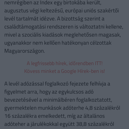
nemrégiben az Index egy birtokába került,
augusztus végi keltezésű, európai uniós szakértői
levél tartalmát idézve. A bizottság szerint a
családtámogatási rendszeren is változtatni kellene,
mivel a szociális kiadások meglehetősen magasak,
ugyanakkor nem kellően hatékonyan célzottak
Magyarországon.
A legfrissebb hírek, időrendben ITT!
Kövess minket a Google Hírek-ben is!
A levél adózással foglalkozó fejezete felhívja a
figyelmet arra, hogy az egykulcsos adó
bevezetésével a minimálbéren foglalkoztatott,
gyermektelen munkások adóterhe 4,8 százalékról
16 százalékra emelkedett, míg az általános
adóteher a járulékokkal együtt 38,8 százalékról