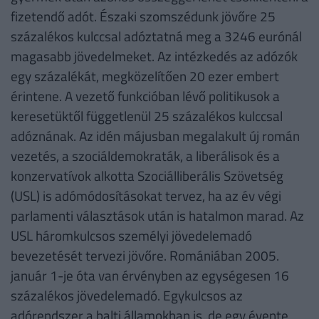
fizetendő adót. Északi szomszédunk jövőre 25
százalékos kulccsal adóztatná meg a 3246 eurónál
magasabb jövedelmeket. Az intézkedés az adózók
egy százalékát, megközelítően 20 ezer embert
érintene. A vezető funkcióban lévő politikusok a
keresetüktől függetlenül 25 százalékos kulccsal
adóznának. Az idén májusban megalakult új román
vezetés, a szociáldemokraták, a liberálisok és a
konzervatívok alkotta Szociálliberális Szövetség
(USL) is adómódosításokat tervez, ha az év végi
parlamenti választások után is hatalmon marad. Az
USL háromkulcsos személyi jövedelemadó
bevezetését tervezi jövőre. Romániában 2005.
január 1-je óta van érvényben az egységesen 16
százalékos jövedelemadó. Egykulcsos az
adórendszer a balti államokban is, de egy évente