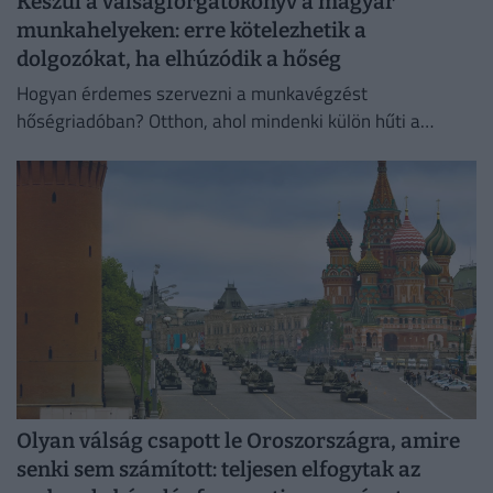
Készül a válságforgatókönyv a magyar
munkahelyeken: erre kötelezhetik a
dolgozókat, ha elhúzódik a hőség
Hogyan érdemes szervezni a munkavégzést
hőségriadóban? Otthon, ahol mindenki külön hűti a
lakását, vagy egy korszerű, energiahatékony
irodaházban, ahol a hűtés központilag működik.
Olyan válság csapott le Oroszországra, amire
senki sem számított: teljesen elfogytak az