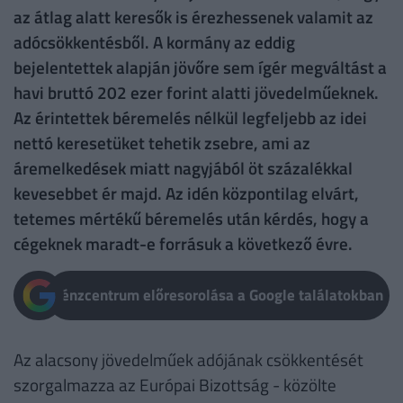
az átlag alatt keresők is érezhessenek valamit az
adócsökkentésből. A kormány az eddig
bejelentettek alapján jövőre sem ígér megváltást a
havi bruttó 202 ezer forint alatti jövedelműeknek.
Az érintettek béremelés nélkül legfeljebb az idei
nettó keresetüket tehetik zsebre, ami az
áremelkedések miatt nagyjából öt százalékkal
kevesebbet ér majd. Az idén központilag elvárt,
tetemes mértékű béremelés után kérdés, hogy a
cégeknek maradt-e forrásuk a következő évre.
Pénzcentrum előresorolása a Google találatokban
Az alacsony jövedelműek adójának csökkentését
szorgalmazza az Európai Bizottság - közölte