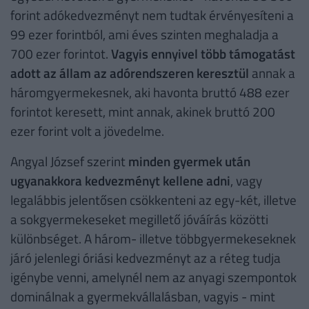
forint adókedvezményt nem tudtak érvényesíteni a
99 ezer forintból, ami éves szinten meghaladja a
700 ezer forintot.
Vagyis ennyivel több támogatást
adott az állam az adórendszeren keresztül
annak a
háromgyermekesnek, aki havonta bruttó 488 ezer
forintot keresett, mint annak, akinek bruttó 200
ezer forint volt a jövedelme.
Angyal József szerint
minden gyermek után
ugyanakkora kedvezményt kellene adni
, vagy
legalábbis jelentősen csökkenteni az egy-két, illetve
a sokgyermekeseket megillető jóváírás közötti
különbséget. A három- illetve többgyermekeseknek
járó jelenlegi óriási kedvezményt az a réteg tudja
igénybe venni, amelynél nem az anyagi szempontok
dominálnak a gyermekvállalásban, vagyis - mint