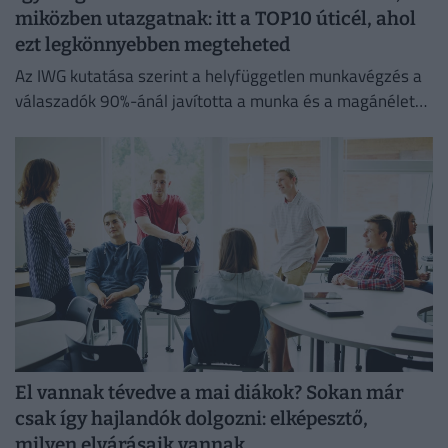
miközben utazgatnak: itt a TOP10 úticél, ahol
ezt legkönnyebben megteheted
Az IWG kutatása szerint a helyfüggetlen munkavégzés a
válaszadók 90%-ánál javította a munka és a magánélet
egyensúlyát, míg 80%-uk produktívabbnak érzi magát.
El vannak tévedve a mai diákok? Sokan már
csak így hajlandók dolgozni: elképesztő,
milyen elvárásaik vannak