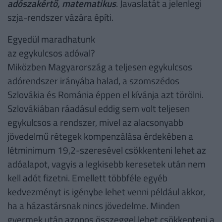
adószakértő, matematikus
. Javaslatát a jelenlegi
szja-rendszer vázára építi.
Egyedül maradhatunk
az egykulcsos adóval?
Miközben Magyarország a teljesen egykulcsos
adórendszer irányába halad, a szomszédos
Szlovákia és Románia éppen el kívánja azt törölni.
Szlovákiában ráadásul eddig sem volt teljesen
egykulcsos a rendszer, mivel az alacsonyabb
jövedelmű rétegek kompenzálása érdekében a
létminimum 19,2-szeresével csökkenteni lehet az
adóalapot, vagyis a legkisebb keresetek után nem
kell adót fizetni. Emellett többféle egyéb
kedvezményt is igénybe lehet venni például akkor,
ha a házastársnak nincs jövedelme. Minden
gyermek után azonos összeggel lehet csökkenteni a