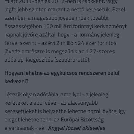
miatt 2011-ben és 2012-ben is csökkent, vagy
legfeljebb szinten maradt a nettó keresetük. Ezzel
szemben a magasabb jövedelműek további,
összességében 100 milliárd forintnyi kedvezményt
kapnak jövőre azáltal, hogy - a kormány jelenlegi
tervei szerint - az évi 2 millió 424 ezer forintos
jövedelemrészre is megszűnik az 1,27-szeres
adóalap-kiegészítés (szuperbruttó).
Hogyan lehetne
az egykulcsos rendszeren belül
kedvezni?
Létezik olyan adótábla, amellyel - a jelenlegi
kereteket alapul véve - az alacsonyabb
keresetűeket is helyzetbe lehetne hozni jövőre, így
eleget lehetne tenni az Európai Bizottság
elvárásának - véli
Angyal József okleveles