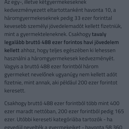
Az egy-, illetve kétgyermekeseknek
kedvezményezett eltartottanként havonta 10, a
háromgyermekeseknek pedig 33 ezer forinttal
kevesebb személyi jövedelemadót kellett fizetniük,
mint a gyermekteleneknek. Csakhogy
tavaly
legalább bruttó 488 ezer forintos havi jövedelem
kellett
ahhoz, hogy teljes egészében ki lehessen
használni a háromgyermekesek kedvezményét.
Vagyis a bruttó 488 ezer forintból három
gyermeket nevelőnek ugyanúgy nem kellett adót
fizetnie, mint annak, aki például 200 ezer forintot
keresett.
Csakhogy bruttó 488 ezer forintból több mint 400
ezer maradt nettóban, 200 ezer forintból pedig 165
ezer. Utóbbi kereseti kategóriába tartozók - ha
egyedül nevelték a gyermekeiket - havonta 58 360