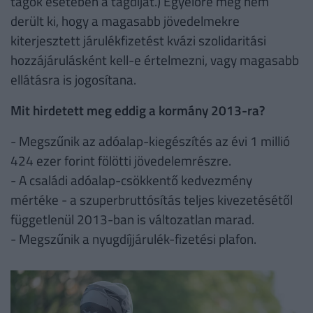
tagok esetében a tagdíjat.) Egyelőre még nem
derült ki, hogy a magasabb jövedelmekre
kiterjesztett járulékfizetést kvázi szolidaritási
hozzájárulásként kell-e értelmezni, vagy magasabb
ellátásra is jogosítana.
Mit hirdetett meg eddig a kormány 2013-ra?
- Megszűnik az adóalap-kiegészítés az évi 1 millió
424 ezer forint fölötti jövedelemrészre.
- A családi adóalap-csökkentő kedvezmény
mértéke - a szuperbruttósítás teljes kivezetésétől
függetlenül 2013-ban is változatlan marad.
- Megszűnik a nyugdíjjárulék-fizetési plafon.