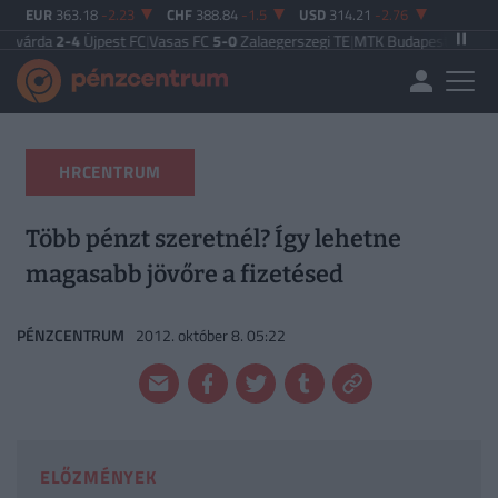
EUR
363.18
-2.23
CHF
388.84
-1.5
USD
314.21
-2.76
4
Újpest FC
|
Vasas FC
5-0
Zalaegerszegi TE
|
MTK Budapest
2-3
Puskás Akadé
HRCENTRUM
Több pénzt szeretnél? Így lehetne
magasabb jövőre a fizetésed
PÉNZCENTRUM
2012. október 8. 05:22
ELŐZMÉNYEK