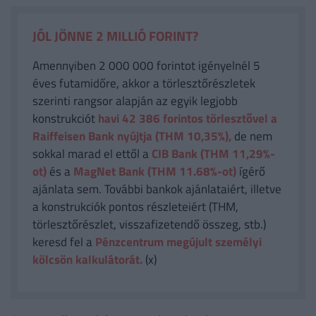
JÓL JÖNNE 2 MILLIÓ FORINT?
Amennyiben 2 000 000 forintot igényelnél 5
éves futamidőre, akkor a törlesztőrészletek
szerinti rangsor alapján az egyik legjobb
konstrukciót
havi 42 386
forintos törlesztővel a
Raiffeisen Bank nyújtja (THM 10,35%),
de nem
sokkal marad el ettől a
CIB Bank (THM 11,29%-
ot)
és a
MagNet Bank (THM 11.68%-ot)
ígérő
ajánlata sem. További bankok ajánlataiért, illetve
a konstrukciók pontos részleteiért (THM,
törlesztőrészlet, visszafizetendő összeg, stb.)
keresd fel a
Pénzcentrum megújult személyi
kölcsön kalkulátorát.
(x)