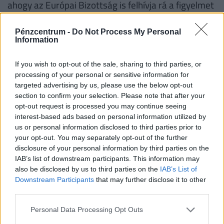
ahogy az Európai Bizottság is felhívja rá a figyelmet
- nem kellően hatékonyan célzott a támogatás.
Ellenben, ha az alacsonyabb keresetű
Pénzcentrum -
Do Not Process My Personal
Information
gyermektelenek, illetve egy-, kétgyermekesek
megélhetését megkönnyítené az állam, akkor vagy
If you wish to opt-out of the sale, sharing to third parties, or
többet fogyasztanának, vagy könnyebben
processing of your personal or sensitive information for
targeted advertising by us, please use the below opt-out
vállalnának újabb gyermekeket.
section to confirm your selection. Please note that after your
opt-out request is processed you may continue seeing
Szolidaritás, vagy nagyobb járulékért cserébe
interest-based ads based on personal information utilized by
magasabb juttatás?
us or personal information disclosed to third parties prior to
your opt-out. You may separately opt-out of the further
Az alacsonyabb keresetűeket annak árán is
disclosure of your personal information by third parties on the
kedvezőbb helyzetbe lehetne hozni, hogy mégsem
IAB’s list of downstream participants. This information may
also be disclosed by us to third parties on the
IAB’s List of
szűnne meg az évi 1 millió 424 ezer forint fölötti
Downstream Participants
that may further disclose it to other
jövedelemrész esetén az 1,27-szeres adóalap-
third parties.
kiegészítés, ezzel 100 milliárd forintot lehetne
Personal Data Processing Opt Outs
megtakarítani. A magasabb keresetűek is