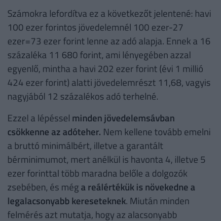
Számokra lefordítva ez a következőt jelentené: havi
100 ezer forintos jövedelemnél 100 ezer-27
ezer=73 ezer forint lenne az adó alapja. Ennek a 16
százaléka 11 680 forint, ami lényegében azzal
egyenlő, mintha a havi 202 ezer forint (évi 1 millió
424 ezer forint) alatti jövedelemrészt 11,68, vagyis
nagyjából 12 százalékos adó terhelné.
Ezzel a lépéssel
minden jövedelemsávban
csökkenne az adóteher.
Nem kellene tovább emelni
a bruttó minimálbért, illetve a garantált
bérminimumot, mert anélkül is havonta 4, illetve 5
ezer forinttal több maradna belőle a dolgozók
zsebében, és még
a reálértékük is növekedne a
legalacsonyabb kereseteknek
. Miután minden
felmérés azt mutatja, hogy az alacsonyabb