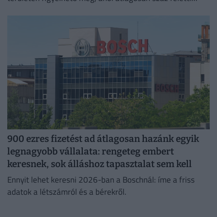
jelentkező juthat egy pályakezdő állásra.
900 ezres fizetést ad átlagosan hazánk egyik
legnagyobb vállalata: rengeteg embert
keresnek, sok álláshoz tapasztalat sem kell
Ennyit lehet keresni 2026-ban a Boschnál: íme a friss
adatok a létszámról és a bérekről.