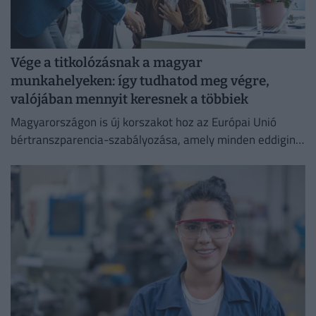
Vége a titkolózásnak a magyar
munkahelyeken: így tudhatod meg végre,
valójában mennyit keresnek a többiek
Magyarországon is új korszakot hoz az Európai Unió
bértranszparencia-szabályozása, amely minden eddiginél
átláthatóbbá teszi a vállalati javadalmazást: