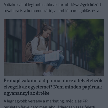
A diákok által legfontosabbnak tartott készségek között
továbbra is a kommunikáció, a problémamegoldás és a
kritikus gondolkodás vezet.
Ér majd valamit a diploma, mire a felvételizők
elvégzik az egyetemet? Nem minden papírnak
ugyanannyi az értéke
A legnagyobb verseny a marketing, média és PR
területén figyelhető meg, ahol átlagosan száz feletti