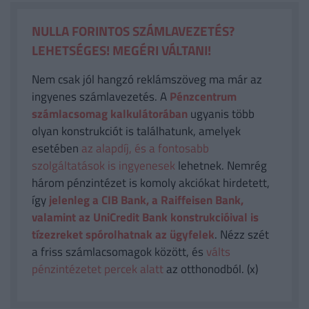
NULLA FORINTOS SZÁMLAVEZETÉS?
LEHETSÉGES! MEGÉRI VÁLTANI!
Nem csak jól hangzó reklámszöveg ma már az
ingyenes számlavezetés. A
Pénzcentrum
számlacsomag kalkulátorában
ugyanis több
olyan konstrukciót is találhatunk, amelyek
esetében
az alapdíj, és a fontosabb
szolgáltatások is ingyenesek
lehetnek. Nemrég
három pénzintézet is komoly akciókat hirdetett,
így
jelenleg a CIB Bank, a Raiffeisen Bank,
valamint az UniCredit Bank konstrukcióival is
tízezreket spórolhatnak az ügyfelek
. Nézz szét
a friss számlacsomagok között, és
válts
pénzintézetet percek alatt
az otthonodból. (x)