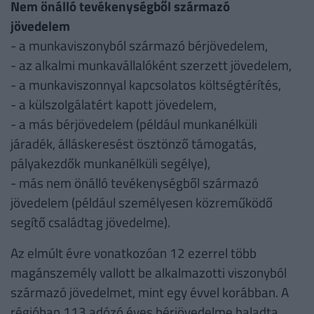
Nem önálló tevékenységből származó
jövedelem
- a munkaviszonyból származó bérjövedelem,
- az alkalmi munkavállalóként szerzett jövedelem,
- a munkaviszonnyal kapcsolatos költségtérítés,
- a külszolgálatért kapott jövedelem,
- a más bérjövedelem (például munkanélküli
járadék, álláskeresést ösztönző támogatás,
pályakezdők munkanélküli segélye),
- más nem önálló tevékenységből származó
jövedelem (például személyesen közreműködő
segítő családtag jövedelme).
Az elmúlt évre vonatkozóan 12 ezerrel több
magánszemély vallott be alkalmazotti viszonyból
származó jövedelmet, mint egy évvel korábban. A
régióban 113 adózó éves bérjövedelme haladta