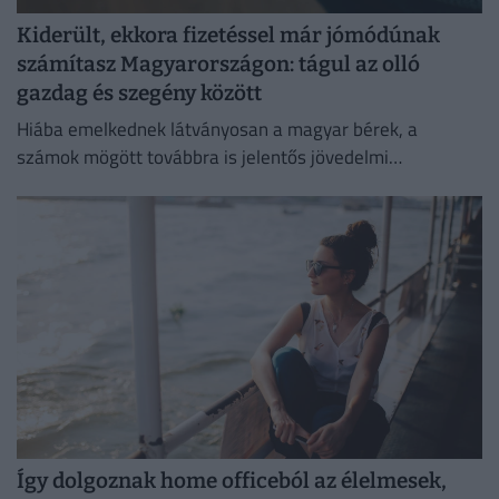
Kiderült, ekkora fizetéssel már jómódúnak
számítasz Magyarországon: tágul az olló
gazdag és szegény között
Hiába emelkednek látványosan a magyar bérek, a
számok mögött továbbra is jelentős jövedelmi
különbségek húzódnak meg.
Így dolgoznak home officeból az élelmesek,