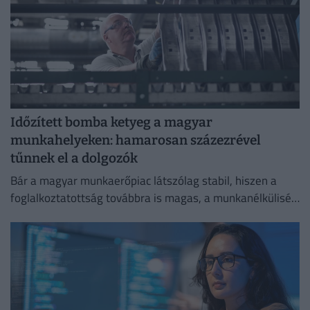
Időzített bomba ketyeg a magyar
munkahelyeken: hamarosan százezrével
tűnnek el a dolgozók
Bár a magyar munkaerőpiac látszólag stabil, hiszen a
foglalkoztatottság továbbra is magas, a munkanélküliség
pedig nem emelkedik drámai mértékben.