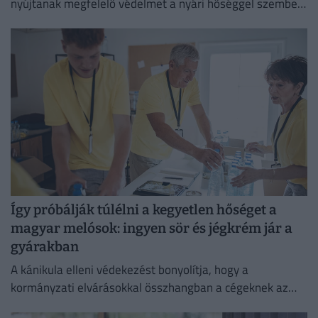
nyújtanak megfelelő védelmet a nyári hőséggel szemben,
ezért aláírásgyűjtést indítottak a dolgozók egészségének
védelmében.
Így próbálják túlélni a kegyetlen hőséget a
magyar melósok: ingyen sör és jégkrém jár a
gyárakban
A kánikula elleni védekezést bonyolítja, hogy a
kormányzati elvárásokkal összhangban a cégeknek az
energiafogyasztásukat is mérsékelniük kell.