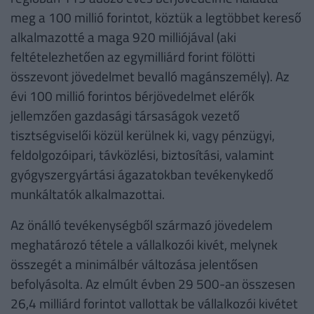
meg a 100 millió forintot, köztük a legtöbbet kereső
alkalmazotté a maga 920 milliójával (aki
feltételezhetően az egymilliárd forint fölötti
összevont jövedelmet bevalló magánszemély). Az
évi 100 millió forintos bérjövedelmet elérők
jellemzően gazdasági társaságok vezető
tisztségviselői közül kerülnek ki, vagy pénzügyi,
feldolgozóipari, távközlési, biztosítási, valamint
gyógyszergyártási ágazatokban tevékenykedő
munkáltatók alkalmazottai.
Az önálló tevékenységből származó jövedelem
meghatározó tétele a vállalkozói kivét, melynek
összegét a minimálbér változása jelentősen
befolyásolta. Az elmúlt évben 29 500-an összesen
26,4 milliárd forintot vallottak be vállalkozói kivétet