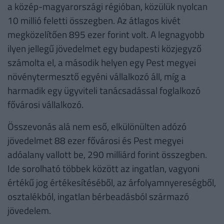
a közép-magyarországi régióban, közülük nyolcan
10 millió feletti összegben. Az átlagos kivét
megközelítően 895 ezer forint volt. A legnagyobb
ilyen jellegű jövedelmet egy budapesti közjegyző
számolta el, a második helyen egy Pest megyei
növénytermesztő egyéni vállalkozó áll, míg a
harmadik egy ügyviteli tanácsadással foglalkozó
fővárosi vállalkozó.
Összevonás alá nem eső, elkülönülten adózó
jövedelmet 88 ezer fővárosi és Pest megyei
adóalany vallott be, 290 milliárd forint összegben.
Ide sorolható többek között az ingatlan, vagyoni
értékű jog értékesítéséből, az árfolyamnyereségből,
osztalékból, ingatlan bérbeadásból származó
jövedelem.