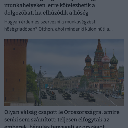
munkahelyeken: erre kötelezhetik a
dolgozókat, ha elhúzódik a hőség
Hogyan érdemes szervezni a munkavégzést
hőségriadóban? Otthon, ahol mindenki külön hűti a
lakását, vagy egy korszerű, energiahatékony
irodaházban, ahol a hűtés központilag működik.
Olyan válság csapott le Oroszországra, amire
senki sem számított: teljesen elfogytak az
emberek, bénulás fenyegeti az országot