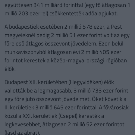
együttesen 341 milliárd forinttal (egy fő átlagosan 1
millió 203 ezerrel) csökkentették adóalapjukat.
A budapestiek esetében 2 millió 578 ezer, a Pest
megyeieknél pedig 2 millió 51 ezer forint volt az egy
főre eső átlagos összevont jövedelem. Ezen belül
munkaviszonyból átlagosan évi 2 millió 405 ezer
forintot kerestek a közép-magyarországi régióban
élők.
Budapest XII. kerületében (Hegyvidéken) élők
vallották be a legmagasabb, 3 millió 733 ezer forint
egy főre jutó összevont jövedelmet. Őket követik a
II. kerületiek 3 millió 645 ezer forinttal. A fővárosiak
közül a XXI. kerületiek (Csepel) keresték a
legkevesebbet, átlagosan 2 millió 52 ezer forintot
(lásd az ábrát).