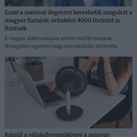
Ezzel a melóval degeszre kereshetik magukat a
magyar fiatalok: óránként 4000 forintot is
fizetnek
A magyar diákmunkapiac elmúlt másfél évtizede
lényegében egyetlen nagy átrendeződés története.
Készül a válságforgatókönyv a magyar