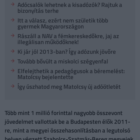
Adócsalók lehetnek a kisadózók? Rajtuk a
bizonyítás terhe
Itt a válasz, ezért nem születik több
gyermek Magyarországon
Rászáll a NAV a fémkereskedőkre, jaj az
illegálisan működőknek!
Ki jár jól 2013-ban? Így adózunk jövőre
Tovább bővült a miskolci szégyenfal
Elfelejthetik a pedagógusok a béremelést:
Matolcsy bejelentette
Így úszhatod meg Matolcsy új adóötletét
Több mint 1 millió forinttal nagyobb összevont
jövedelmet vallottak be a Budapesten élők 2011-
re, mint a megyei összehasonlításban a legutolsó
helyen végzett Szabolcs-Szatmár-Bereg megyeiek