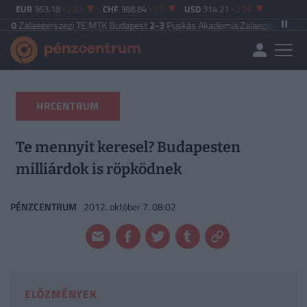
EUR
363.18
-2.23
CHF
388.84
-1.5
USD
314.21
-2.76
erszegi TE
|
MTK Budapest
2-3
Puskás Akadémia
|
Zalaegerszegi TE
5-2
Paksi 
HRCENTRUM
Te mennyit keresel? Budapesten
milliárdok is röpködnek
PÉNZCENTRUM
2012. október 7. 08:02
ELŐZMÉNYEK