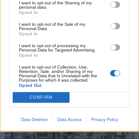
I want to opt-out of the Sharing of my
personal data.
Opted In
I want to opt-out of the Sale of my
Personal Data.
Opted In
I want to opt-out of processing my
Personal Data for Targeted Advertising.
Opted In
Ennyit keres egy motoros ételfutár egyetlen
hét alatt 2026-ban Budapesten: főállásban is
I want to opt-out of Collection, Use,
Retention, Sale, and/or Sharing of my
durván megéri
Personal Data that Is Unrelated with the
Purposes for which it was collected.
Egy magyar ételfutár a TikTokon mutatta meg, mennyit
Opted Out
lehet keresni öt nap alatt, ha valaki szinte egész nap
CONFIRM
szállítja a rendeléseket.
Data Deletion
Data Access
Privacy Policy