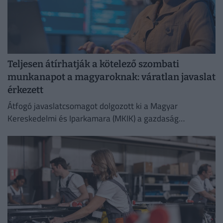
Teljesen átírhatják a kötelező szombati
munkanapot a magyaroknak: váratlan javaslat
érkezett
Átfogó javaslatcsomagot dolgozott ki a Magyar
Kereskedelmi és Iparkamara (MKIK) a gazdaság
működőképességének megőrzése és az energiaválság
kezelése érdekében.