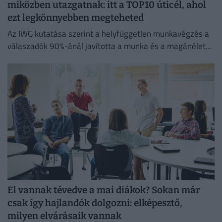
miközben utazgatnak: itt a TOP10 úticél, ahol
ezt legkönnyebben megteheted
Az IWG kutatása szerint a helyfüggetlen munkavégzés a
válaszadók 90%-ánál javította a munka és a magánélet
egyensúlyát, míg 80%-uk produktívabbnak érzi magát.
El vannak tévedve a mai diákok? Sokan már
csak így hajlandók dolgozni: elképesztő,
milyen elvárásaik vannak