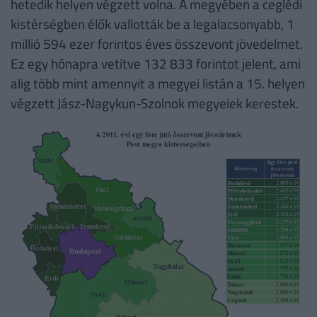
hetedik helyen végzett volna. A megyében a ceglédi
kistérségben élők vallották be a legalacsonyabb, 1
millió 594 ezer forintos éves összevont jövedelmet.
Ez egy hónapra vetítve 132 833 forintot jelent, ami
alig több mint amennyit a megyei listán a 15. helyen
végzett Jász-Nagykun-Szolnok megyeiek kerestek.