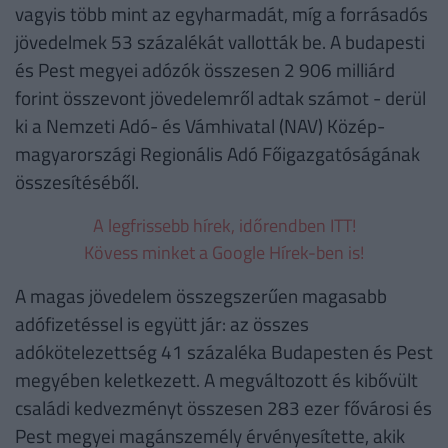
vagyis több mint az egyharmadát, míg a forrásadós
jövedelmek 53 százalékát vallották be. A budapesti
és Pest megyei adózók összesen 2 906 milliárd
forint összevont jövedelemről adtak számot - derül
ki a Nemzeti Adó- és Vámhivatal (NAV) Közép-
magyarországi Regionális Adó Főigazgatóságának
összesítéséből.
A legfrissebb hírek, időrendben ITT!
Kövess minket a Google Hírek-ben is!
A magas jövedelem összegszerűen magasabb
adófizetéssel is együtt jár: az összes
adókötelezettség 41 százaléka Budapesten és Pest
megyében keletkezett. A megváltozott és kibővült
családi kedvezményt összesen 283 ezer fővárosi és
Pest megyei magánszemély érvényesítette, akik