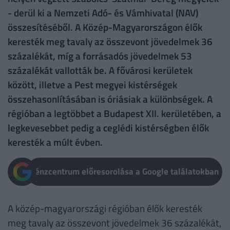
- derül ki a Nemzeti Adó- és Vámhivatal (NAV)
összesítéséből. A Közép-Magyarországon élők
keresték meg tavaly az összevont jövedelmek 36
százalékát, míg a forrásadós jövedelmek 53
százalékát vallották be. A fővárosi kerületek
között, illetve a Pest megyei kistérségek
összehasonlításában is óriásiak a különbségek. A
régióban a legtöbbet a Budapest XII. kerületében, a
legkevesebbet pedig a ceglédi kistérségben élők
keresték a múlt évben.
Pénzcentrum előresorolása a Google találatokban
A közép-magyarországi régióban élők keresték
meg tavaly az összevont jövedelmek 36 százalékát,