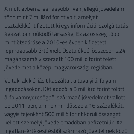
A múlt évben a legnagyobb ilyen jellegű jövedelem
több mint 7 milliárd forint volt, amelyet
osztalékként fizetett ki egy információ-szolgáltatási
ágazatban működő társaság. Ez az összeg több
mint ötszöröse a 2010-es évben kifizetett
legmagasabb értéknek. Osztalékból összesen 224
magánszemély szerzett 100 millió forint feletti
jövedelmet a közép-magyarországi régióban.
Voltak, akik óriásit kaszáltak a tavalyi árfolyam-
ingadozásokon. Két adózó is 3 milliárd forint fölötti
árfolyamnyereségből származó jövedelmet vallott
be 2011-ben, aminek mindössze a 16 százalékát,
vagyis fejenként 500 millió forint körüli összeget
kellett személyi jövedelemadóban befizetniük. Az
ingatlan-értékesítésből származó jövedelmek közül