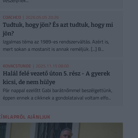
veszélynek...
COACHCO
| 2026.05.05 20:26
Tudtuk, hogy jön? És azt tudtuk, hogy mi
jön?
Izgalmas téma az 1989-es rendszerváltás. Azért is,
mert sokan a mostanit is annak reméljük. [...] B...
KOVACSTUNDE
| 2025.11.15 08:00
Halál felé vezető úton 5. rész - A gyerek
kicsi, de nem hülye
Pár nappal ezelőtt Gabi barátnőmmel beszélgettünk,
éppen ennek a cikknek a gondolataival voltam elfo...
CÍMLAPRÓL AJÁNLJUK