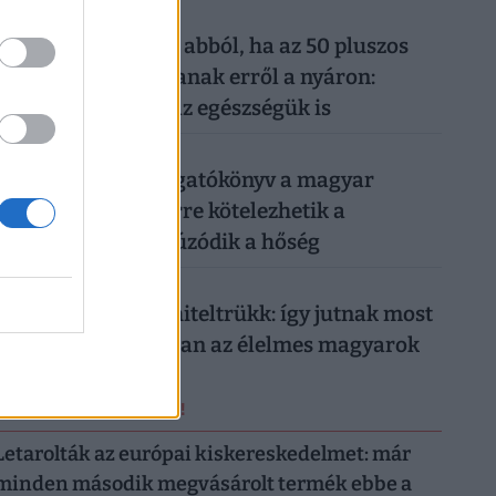
026. augusztus 6.
Komoly baj is lehet abból, ha az 50 pluszos
magyarok lemondanak erről a nyáron:
könnyen rámehet az egészségük is
026. augusztus 6.
Készül a válságforgatókönyv a magyar
munkahelyeken: erre kötelezhetik a
dolgozókat, ha elhúzódik a hőség
026. augusztus 5.
Működik a legális hiteltrükk: így jutnak most
milliókhoz olcsóbban az élelmes magyarok
ERRŐL NE MARADJ LE!
Letarolták az európai kiskereskedelmet: már
minden második megvásárolt termék ebbe a