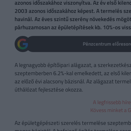
azonos időszakához viszonyítva. Az év első kile
2003 azonos időszakához képest. A termelés sze
havinál. Az éves szintű szerény növekedés mögött
párhuzamosan az épületépítések kb. 10%-os viss
Pénzcentrum előresoro
A legnagyobb építőipari alágazat, a szerkezetké
szeptemberben 6.2%-kal emelkedett, az első kil
az előző évi alacsony bázisnál. Az alágazat term
úthálózat fejlesztése okozza.
A legfrissebb hír
Kövess minket a G
Az épületgépészeti szerelés termelése szeptemb
magas bázistól. A befejező építés termelése sze