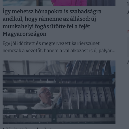
Így mehetsz hónapokra is szabadságra
anélkül, hogy rámenne az állásod: új
munkahelyi fogás ütötte fel a fejét
Magyarországon
Egy jól időzített és megtervezett karrierszünet
nemcsak a vezetőt, hanem a vállalkozást is új pályára
állíthatja.