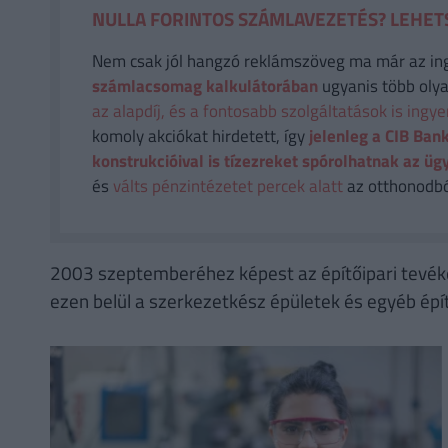
NULLA FORINTOS SZÁMLAVEZETÉS? LEHETS
Nem csak jól hangzó reklámszöveg ma már az in
számlacsomag kalkulátorában
ugyanis több olya
az alapdíj, és a fontosabb szolgáltatások is ingy
komoly akciókat hirdetett, így
jelenleg a CIB Bank
konstrukcióival is tízezreket spórolhatnak az üg
és
válts pénzintézetet percek alatt
az otthonodból
2003 szeptemberéhez képest az építőipari tevéke
ezen belül a szerkezetkész épületek és egyéb ép