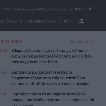
LIGA
Ferencváros
1-0
Gornik Zabrze
|
Larne FC
0-0
FC Iberia 1999
|
Shamrock 
ETIFÓKUSZ
SPORTEREDMÉNYEK
KVÍZ
FRISS HÍREK
Több friss hír
15:45
Elképesztő biztonsági rés tátong az iPhone-
okon: az összes böngésző érintett, és a javítás
még nagyon messze lehet
15:44
Rendkívüli korlátozást vezettek be
Magyarországon: az ország 90 százalékán
azonnal betiltották ezt a kerti tevékenységet
15:40
Kapitányt váltott és átvilágíttatja magát a
magyar sportszövetség: nem vesztegeti az időt
az új vezetés