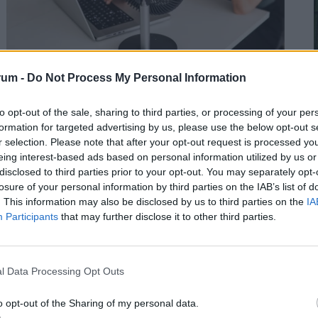
rum -
Do Not Process My Personal Information
Készül a válságforgatókönyv a magyar
to opt-out of the sale, sharing to third parties, or processing of your per
munkahelyeken: erre kötelezhetik a
formation for targeted advertising by us, please use the below opt-out s
dolgozókat, ha elhúzódik a hőség
2
r selection. Please note that after your opt-out request is processed y
Hogyan érdemes szervezni a munkavégzést
eing interest-based ads based on personal information utilized by us or
disclosed to third parties prior to your opt-out. You may separately opt-
hőségriadóban? Otthon, ahol mindenki külön hűti a
losure of your personal information by third parties on the IAB’s list of
lakását, vagy egy korszerű, energiahatékony
. This information may also be disclosed by us to third parties on the
IA
irodaházban, ahol a hűtés központilag működik.
Participants
that may further disclose it to other third parties.
2
l Data Processing Opt Outs
o opt-out of the Sharing of my personal data.