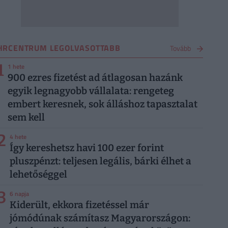
HRCENTRUM LEGOLVASOTTABB
Tovább
1
1 hete
900 ezres fizetést ad átlagosan hazánk
egyik legnagyobb vállalata: rengeteg
embert keresnek, sok álláshoz tapasztalat
sem kell
2
4 hete
Így kereshetsz havi 100 ezer forint
pluszpénzt: teljesen legális, bárki élhet a
lehetőséggel
3
6 napja
Kiderült, ekkora fizetéssel már
jómódúnak számítasz Magyarországon: