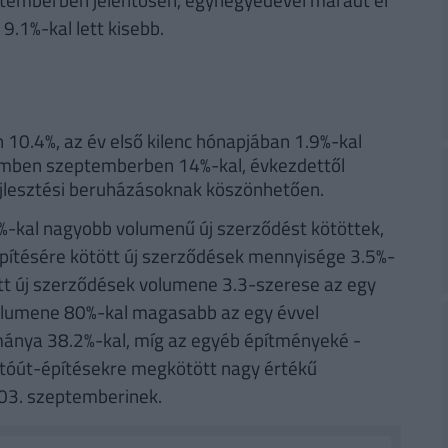
9.1%-kal lett kisebb.
0.4%, az év első kilenc hónapjában 1.9%-kal
emben szeptemberben 14%-kal, évkezdettől
ejlesztési beruházásoknak köszönhetően.
%-kal nagyobb volumenű új szerződést kötöttek,
építésére kötött új szerződések mennyisége 3.5%-
ött új szerződések volumene 3.3-szerese az egy
volumene 80%-kal magasabb az egy évvel
ománya 38.2%-kal, míg az egyéb építményeké -
tóút-építésekre megkötött nagy értékű
03. szeptemberinek.