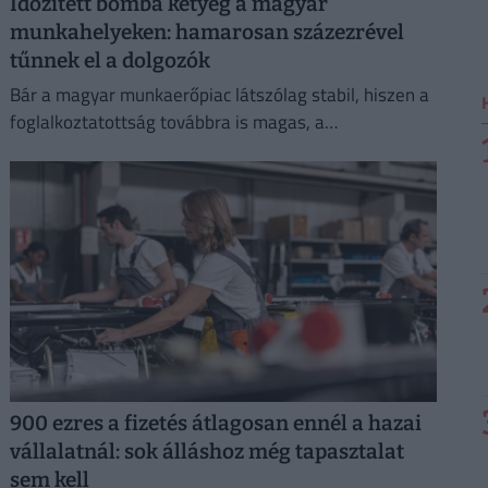
Időzített bomba ketyeg a magyar
munkahelyeken: hamarosan százezrével
tűnnek el a dolgozók
Bár a magyar munkaerőpiac látszólag stabil, hiszen a
foglalkoztatottság továbbra is magas, a
munkanélküliség pedig nem emelkedik drámai
mértékben.
900 ezres a fizetés átlagosan ennél a hazai
vállalatnál: sok álláshoz még tapasztalat
sem kell