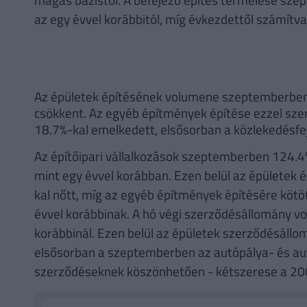
az egy évvel korábbitól, míg évkezdettől számítva 
Az épületek építésének volumene szeptemberben 1
csökkent. Az egyéb építmények építése ezzel sz
18.7%-kal emelkedett, elsősorban a közlekedésf
Az építőipari vállalkozások szeptemberben 124.4
mint egy évvel korábban. Ezen belül az épületek 
kal nőtt, míg az egyéb építmények építésére köt
évvel korábbinak. A hó végi szerződésállomány 
korábbinál. Ezen belül az épületek szerződésáll
elsősorban a szeptemberben az autópálya- és au
szerződéseknek köszönhetően - kétszerese a 20