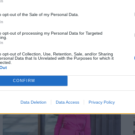
In
2
o opt-out of the Sale of my Personal Data.
In
Asztalra vágnak a dolgozók védelmében:
azonnali cselekvésre hívnak, nem tűrik
to opt-out of processing my Personal Data for Targeted
ing.
tovább, ami a hőségben megy
2
In
A szakszervezet szerint a jelenlegi előírások nem
o opt-out of Collection, Use, Retention, Sale, and/or Sharing
nyújtanak megfelelő védelmet a nyári hőséggel
ersonal Data that Is Unrelated with the Purposes for which it
szemben, ezért aláírásgyűjtést indítottak a dolgozók
lected.
Out
egészségének védelmében.
2
CONFIRM
Data Deletion
Data Access
Privacy Policy