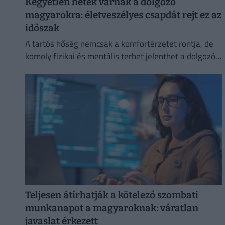
Kegyetlen hetek várnak a dolgozó
magyarokra: életveszélyes csapdát rejt ez az
időszak
A tartós hőség nemcsak a komfortérzetet rontja, de
komoly fizikai és mentális terhet jelenthet a dolgozók
számára.
Teljesen átírhatják a kötelező szombati
munkanapot a magyaroknak: váratlan
javaslat érkezett