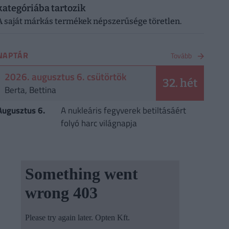
kategóriába tartozik
A saját márkás termékek népszerűsége töretlen.
NAPTÁR
Tovább
2026. augusztus 6. csütörtök
32. hét
Berta, Bettina
Augusztus 6.
A nukleáris fegyverek betiltásáért
folyó harc világnapja