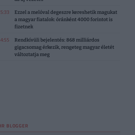
15:33
Ezzel a melóval degeszre kereshetik magukat
a magyar fiatalok: óránként 4000 forintot is
fizetnek
14:55
Rendkívüli bejelentés: 868 milliárdos
gigacsomag érkezik, rengeteg magyar életét
változtatja meg
HR BLOGGER