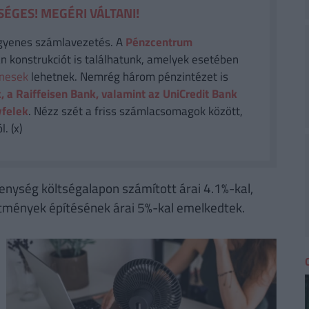
ÉGES! MEGÉRI VÁLTANI!
gyenes számlavezetés. A
Pénzcentrum
n konstrukciót is találhatunk, amelyek esetében
enesek
lehetnek. Nemrég három pénzintézet is
, a Raiffeisen Bank, valamint az UniCredit Bank
yfelek
. Nézz szét a friss számlacsomagok között,
. (x)
nység költségalapon számított árai 4.1%-kal,
ítmények építésének árai 5%-kal emelkedtek.