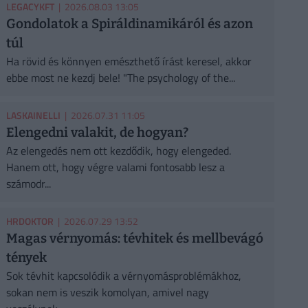
LEGACYKFT
| 2026.08.03 13:05
Gondolatok a Spiráldinamikáról és azon
túl
Ha rövid és könnyen emészthető írást keresel, akkor
ebbe most ne kezdj bele! "The psychology of the...
LASKAINELLI
| 2026.07.31 11:05
Elengedni valakit, de hogyan?
Az elengedés nem ott kezdődik, hogy elengeded.
Hanem ott, hogy végre valami fontosabb lesz a
számodr...
HRDOKTOR
| 2026.07.29 13:52
Magas vérnyomás: tévhitek és mellbevágó
tények
Sok tévhit kapcsolódik a vérnyomásproblémákhoz,
sokan nem is veszik komolyan, amivel nagy