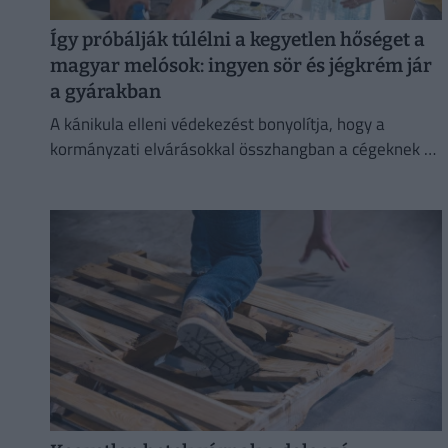
Így próbálják túlélni a kegyetlen hőséget a
magyar melósok: ingyen sör és jégkrém jár
a gyárakban
A kánikula elleni védekezést bonyolítja, hogy a
kormányzati elvárásokkal összhangban a cégeknek az
energiafogyasztásukat is mérsékelniük kell.