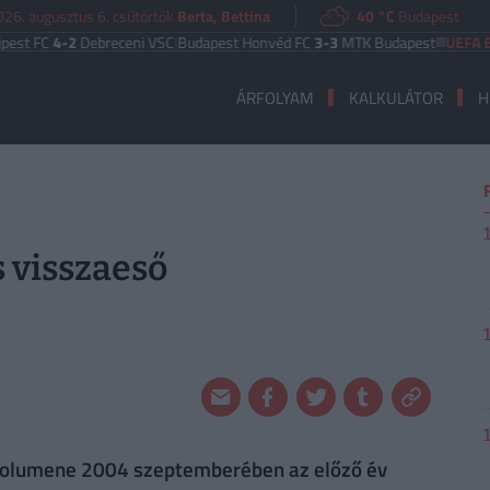
026. augusztus 6. csütörtök
Berta, Bettina
40 °C
Budapest
C
4-2
Debreceni VSC
|
Budapest Honvéd FC
3-3
MTK Budapest
UEFA EURÓPA 
ÁRFOLYAM
KALKULÁTOR
H
 visszaeső
 volumene 2004 szeptemberében az előző év