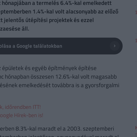
nc hónapjában a termelés 6.4%-kal emelkedett
ptemberben 1.4%-kal volt alacsonyabb az előző
 jelentős útépítési projektek és ezzel
zaesése áll.
lása a Google találatokban
sz épületek és egyéb építmények építése
enc hónapban összesen 12.6%-kal volt magasabb
elésének emelkedését továbbra is a gyorsforgalmi
ek, időrendben ITT!
oogle Hírek-ben is!
erben 8.3%-kal maradt el a 2003. szeptemberi
ptemberben jelentősen, egynegyedével maradt el