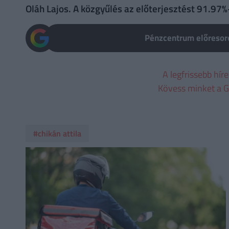
Oláh Lajos. A közgyűlés az előterjesztést 91.97%
Pénzcentrum előresoro
A legfrissebb hír
Kövess minket a G
#chikán attila