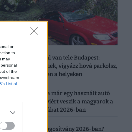
sonal or
026. augusztus 9.
ection to
Életveszélyes fákkal van tele Budapest:
ou may
bármikor kidőlhetnek, vigyázz hová parkolsz,
 personal
out of the
merre sétálsz ezeken a helyeken
 downstream
B’s List of
026. augusztus 8.
Ezért a kutyáért ma már egy használt autó
árát is elkérik: ennyiért veszik a magyarok a
legnépszerűbb fajtákat 2026-ban
026. augusztus 8.
Mennyibe kerül a jogosítvány 2026-ban?