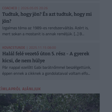
COACHCO
| 2026.05.05 20:26
Tudtuk, hogy jön? És azt tudtuk, hogy mi
jön?
Izgalmas téma az 1989-es rendszerváltás. Azért is,
mert sokan a mostanit is annak reméljük. [...] B...
KOVACSTUNDE
| 2025.11.15 08:00
Halál felé vezető úton 5. rész - A gyerek
kicsi, de nem hülye
Pár nappal ezelőtt Gabi barátnőmmel beszélgettünk,
éppen ennek a cikknek a gondolataival voltam elfo...
CÍMLAPRÓL AJÁNLJUK