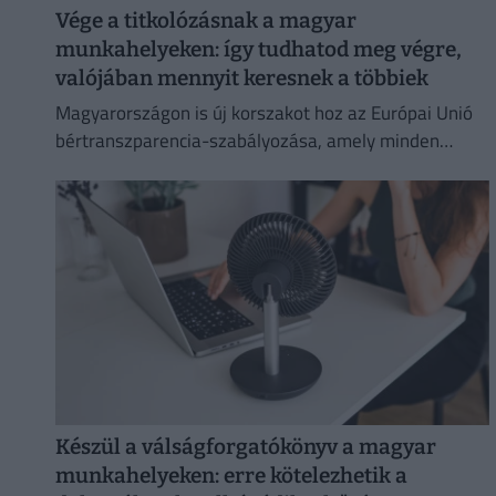
Vége a titkolózásnak a magyar
munkahelyeken: így tudhatod meg végre,
valójában mennyit keresnek a többiek
Magyarországon is új korszakot hoz az Európai Unió
bértranszparencia-szabályozása, amely minden
eddiginél átláthatóbbá teszi a vállalati javadalmazást:
Készül a válságforgatókönyv a magyar
munkahelyeken: erre kötelezhetik a