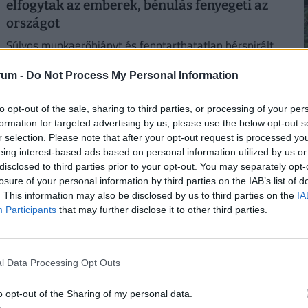
elfogytak az emberek, bénulás fenyegeti az
országot
Súlyos munkaerőhiányt és fenntarthatatlan bérspirált
okozott Oroszországban a háborús gazdálkodás.
rum -
Do Not Process My Personal Information
to opt-out of the sale, sharing to third parties, or processing of your per
2
formation for targeted advertising by us, please use the below opt-out s
r selection. Please note that after your opt-out request is processed y
eing interest-based ads based on personal information utilized by us or
disclosed to third parties prior to your opt-out. You may separately opt-
losure of your personal information by third parties on the IAB’s list of
. This information may also be disclosed by us to third parties on the
IA
2
Participants
that may further disclose it to other third parties.
Így próbálják túlélni a kegyetlen hőséget a
l Data Processing Opt Outs
magyar melósok: ingyen sör és jégkrém jár
2
a gyárakban
o opt-out of the Sharing of my personal data.