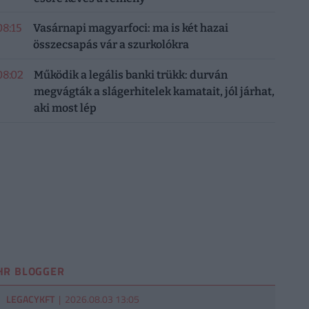
08:15
Vasárnapi magyarfoci: ma is két hazai
összecsapás vár a szurkolókra
08:02
Működik a legális banki trükk: durván
megvágták a slágerhitelek kamatait, jól járhat,
aki most lép
HR BLOGGER
LEGACYKFT
| 2026.08.03 13:05