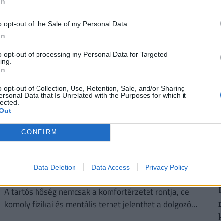
A kánikula elleni védekezést bonyolítja, hogy a
In
kormányzati elvárásokkal összhangban a cégeknek az
o opt-out of the Sale of my Personal Data.
energiafogyasztásukat is mérsékelniük kell.
In
2
to opt-out of processing my Personal Data for Targeted
ing.
In
o opt-out of Collection, Use, Retention, Sale, and/or Sharing
ersonal Data that Is Unrelated with the Purposes for which it
2
lected.
Out
CONFIRM
Kegyetlen hetek várnak a dolgozó
magyarokra: életveszélyes csapdát rejt ez az
Data Deletion
Data Access
Privacy Policy
időszak
A tartós hőség nemcsak a komfortérzetet rontja, de
komoly fizikai és mentális terhet jelenthet a dolgozók
számára.