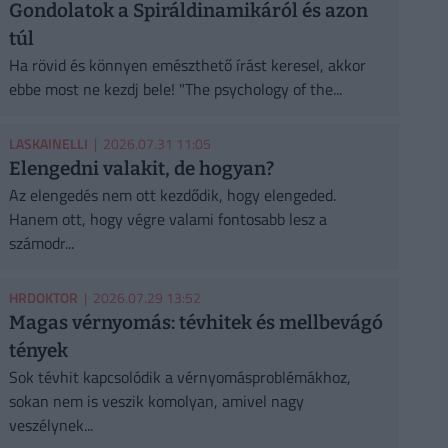
Gondolatok a Spiráldinamikáról és azon
túl
Ha rövid és könnyen emészthető írást keresel, akkor
ebbe most ne kezdj bele! "The psychology of the...
LASKAINELLI
| 2026.07.31 11:05
Elengedni valakit, de hogyan?
Az elengedés nem ott kezdődik, hogy elengeded.
Hanem ott, hogy végre valami fontosabb lesz a
számodr...
HRDOKTOR
| 2026.07.29 13:52
Magas vérnyomás: tévhitek és mellbevágó
tények
Sok tévhit kapcsolódik a vérnyomásproblémákhoz,
sokan nem is veszik komolyan, amivel nagy
veszélynek...