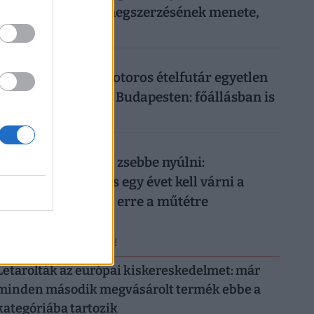
Vezetői engedély megszerzésének menete,
ára
026. augusztus 8.
Ennyit keres egy motoros ételfutár egyetlen
hét alatt 2026-ban Budapesten: főállásban is
durván megéri
026. augusztus 8.
Nem elég mélyen a zsebbe nyúlni:
magánellátásban is egy évet kell várni a
magyar férfiaknak erre a műtétre
ERRŐL NE MARADJ LE!
Letarolták az európai kiskereskedelmet: már
minden második megvásárolt termék ebbe a
kategóriába tartozik