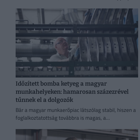
állíthatja.
Időzített bomba ketyeg a magyar
munkahelyeken: hamarosan százezrével
tűnnek el a dolgozók
Bár a magyar munkaerőpiac látszólag stabil, hiszen a
foglalkoztatottság továbbra is magas, a
munkanélküliség pedig nem emelkedik drámai
mértékben.