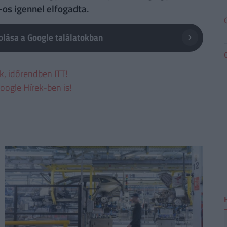
-os igennel elfogadta.
lása a Google találatokban
ek, időrendben ITT!
oogle Hírek-ben is!