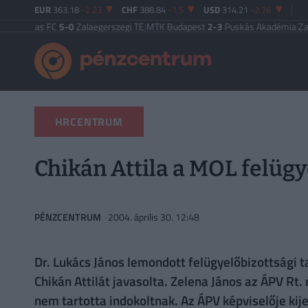
EUR
363.18
-2.23
CHF
388.84
-1.5
USD
314.21
-2.76
s FC
5-0
Zalaegerszegi TE
|
MTK Budapest
2-3
Puskás Akadémia
|
Zalaegersze
HRCENTRUM
Chikán Attila a MOL felüg
PÉNZCENTRUM
2004. április 30. 12:48
Dr. Lukács János lemondott felügyelőbizottsági 
Chikán Attilát javasolta. Zelena János az ÁPV Rt
nem tartotta indokoltnak. Az ÁPV képviselője kij