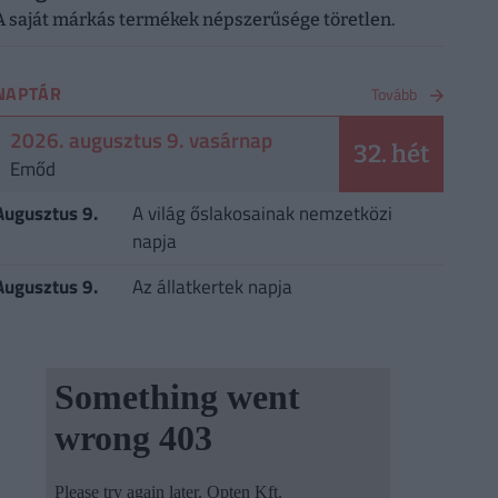
A saját márkás termékek népszerűsége töretlen.
NAPTÁR
Tovább
2026. augusztus 9. vasárnap
32. hét
Emőd
Augusztus 9.
A világ őslakosainak nemzetközi
napja
Augusztus 9.
Az állatkertek napja