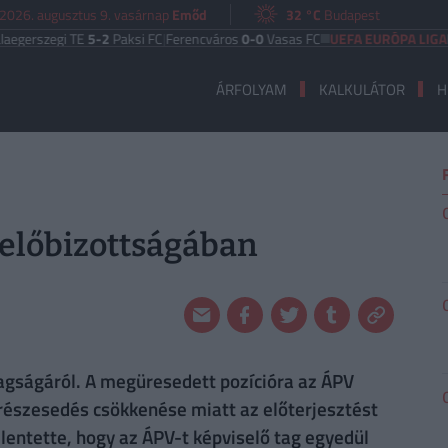
2026. augusztus 9. vasárnap
Emőd
32 °C
Budapest
gi TE
5-2
Paksi FC
|
Ferencváros
0-0
Vasas FC
UEFA EURÓPA LIGA
Benfica
6
ÁRFOLYAM
KALKULÁTOR
H
yelőbizottságában
tagságáról. A megüresedett pozícióra az ÁPV
. részesedés csökkenése miatt az előterjesztést
elentette, hogy az ÁPV-t képviselő tag egyedül