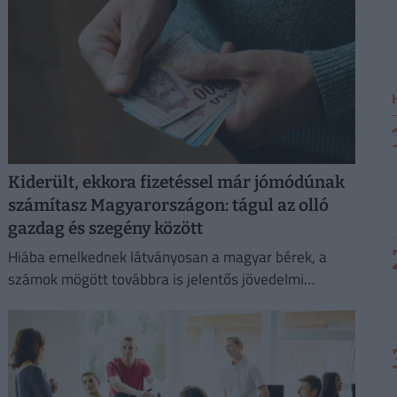
Kiderült, ekkora fizetéssel már jómódúnak
számítasz Magyarországon: tágul az olló
gazdag és szegény között
Hiába emelkednek látványosan a magyar bérek, a
számok mögött továbbra is jelentős jövedelmi
különbségek húzódnak meg.