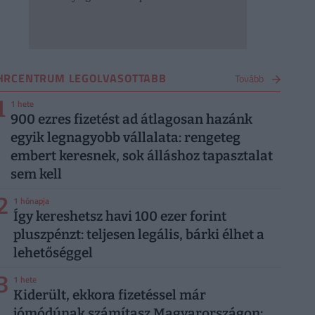
HRCENTRUM LEGOLVASOTTABB
Tovább
1
1 hete
900 ezres fizetést ad átlagosan hazánk
egyik legnagyobb vállalata: rengeteg
embert keresnek, sok álláshoz tapasztalat
sem kell
2
1 hónapja
Így kereshetsz havi 100 ezer forint
pluszpénzt: teljesen legális, bárki élhet a
lehetőséggel
3
1 hete
Kiderült, ekkora fizetéssel már
jómódúnak számítasz Magyarországon: