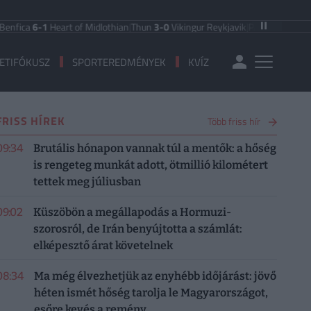
-1
Heart of Midlothian
|
Thun
3-0
Vikingur Reykjavik
|
PAOK Saloniki
0-1
Anderl
ETIFÓKUSZ
SPORTEREDMÉNYEK
KVÍZ
FRISS HÍREK
Több friss hír
09:34
Brutális hónapon vannak túl a mentők: a hőség
is rengeteg munkát adott, ötmillió kilométert
tettek meg júliusban
09:02
Küszöbön a megállapodás a Hormuzi-
szorosról, de Irán benyújtotta a számlát:
elképesztő árat követelnek
08:34
Ma még élvezhetjük az enyhébb időjárást: jövő
héten ismét hőség tarolja le Magyarországot,
esőre kevés a remény