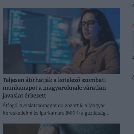
Teljesen átírhatják a kötelező szombati
munkanapot a magyaroknak: váratlan
javaslat érkezett
Átfogó javaslatcsomagot dolgozott ki a Magyar
Kereskedelmi és Iparkamara (MKIK) a gazdaság
működőképességének megőrzése és az
energiaválság kezelése érdekében.