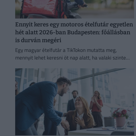
Ennyit keres egy motoros ételfutár egyetlen
hét alatt 2026-ban Budapesten: főállásban
is durván megéri
Egy magyar ételfutár a TikTokon mutatta meg,
mennyit lehet keresni öt nap alatt, ha valaki szinte
egész nap szállítja a rendeléseket.