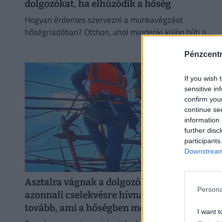
dolgozókat, ha elhúzódik a hőség
Hogyan érdemes szervezni a munkavégzést
hőségriadóban? Otthon, ahol mindenki külön hűti a
lakását, vagy egy korszerű, energiahatékony
Pénzcent
irodaházban, ahol a hűtés központilag működik.
If you wish 
sensitive in
confirm you
continue se
information 
further disc
participants
Downstream 
Asztalra vágnak a dolgozók védelmében:
Persona
azonnali cselekvésre hívnak, nem tűrik
tovább, ami a hőségben megy
I want t