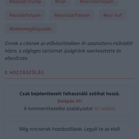
#donald trump
#irán
#forintárfolyam
#euróárfolyam
#devizaárfolyam
#eur huf
#békemegállapodás
Ennek a cikknek az előkészítésében AI-asszisztens működött
közre, a végleges tartalmat újságírónk szerkesztette és
ellenőrizte.
0 HOZZÁSZÓLÁS
Csak bejelentkezett felhasználó szólhat hozzá.
Belépés itt!
A kommentkezelési szabályzatot
itt találod
.
Még nincsenek hozzászólások. Legyél te az első!