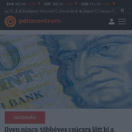
EUR
362.99
-0.19
CHF
388.35
-0.49
USD
314.16
-0.05
2-2
Budapest Honvéd FC
|
Kisvárda
2-4
Újpest FC
|
Vasas FC
5-0
Zalaegerszeg
GAZDASÁG
Ilyen nincs: többéves csúcsra lőtt ki a