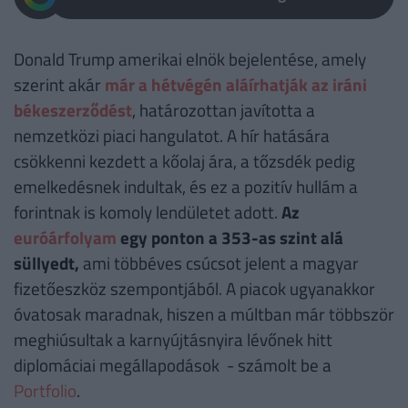
Donald Trump amerikai elnök bejelentése, amely
szerint akár
már a hétvégén aláírhatják az iráni
békeszerződést
, határozottan javította a
nemzetközi piaci hangulatot. A hír hatására
csökkenni kezdett a kőolaj ára, a tőzsdék pedig
emelkedésnek indultak, és ez a pozitív hullám a
forintnak is komoly lendületet adott.
Az
euróárfolyam
egy ponton a 353-as szint alá
süllyedt,
ami többéves csúcsot jelent a magyar
fizetőeszköz szempontjából. A piacok ugyanakkor
óvatosak maradnak, hiszen a múltban már többször
meghiúsultak a karnyújtásnyira lévőnek hitt
diplomáciai megállapodások - számolt be a
Portfolio
.