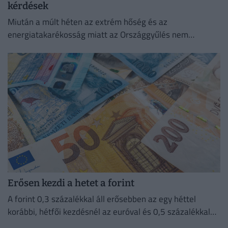
kérdések
Miután a múlt héten az extrém hőség és az
energiatakarékosság miatt az Országgyűlés nem
ülésezett, a hivatalos honlapon olvasható javaslat szerint
a képviselők hétfőn 13...
Erősen kezdi a hetet a forint
A forint 0,3 százalékkal áll erősebben az egy héttel
korábbi, hétfői kezdésnél az euróval és 0,5 százalékkal
erősebben a dollárral és a svájci frankkal szemben.