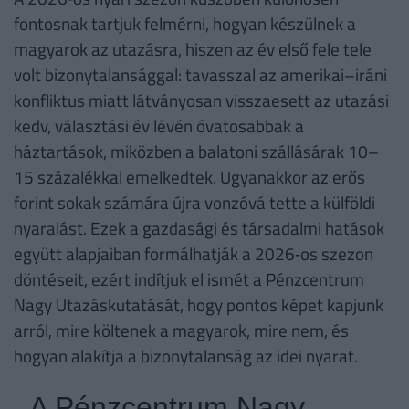
fontosnak tartjuk felmérni, hogyan készülnek a
magyarok az utazásra, hiszen az év első fele tele
volt bizonytalansággal: tavasszal az amerikai–iráni
konfliktus miatt látványosan visszaesett az utazási
kedv, választási év lévén óvatosabbak a
háztartások, miközben a balatoni szállásárak 10–
15 százalékkal emelkedtek. Ugyanakkor az erős
forint sokak számára újra vonzóvá tette a külföldi
nyaralást. Ezek a gazdasági és társadalmi hatások
együtt alapjaiban formálhatják a 2026‑os szezon
döntéseit, ezért indítjuk el ismét a Pénzcentrum
Nagy Utazáskutatását, hogy pontos képet kapjunk
arról, mire költenek a magyarok, mire nem, és
hogyan alakítja a bizonytalanság az idei nyarat.