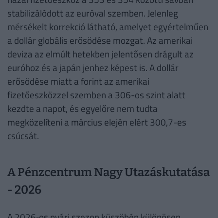
stabilizálódott az euróval szemben. Jelenleg
mérsékelt korrekció látható, amelyet egyértelműen
a dollár globális erősödése mozgat. Az amerikai
deviza az elmúlt hetekben jelentősen drágult az
euróhoz és a japán jenhez képest is. A dollár
erősödése miatt a forint az amerikai
fizetőeszközzel szemben a 306-os szint alatt
kezdte a napot, és egyelőre nem tudta
megközelíteni a március elején elért 300,7-es
csúcsát.
A Pénzcentrum Nagy Utazáskutatása
- 2026
A 2026‑os nyári szezon küszöbén különösen