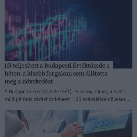
Jól teljesített a Budapesti Értéktőzsde a
héten: a kisebb forgalom sem állította
meg a növekedést
A Budapesti Értéktőzsde (BÉT) részvényindexe, a BUX a
múlt pénteki záráshoz képest 1,33 százalékot növekedve
148 632,55 ponton zárta a hetet.