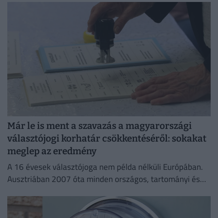
Már le is ment a szavazás a magyarországi
választójogi korhatár csökkentéséről: sokakat
meglep az eredmény
A 16 évesek választójoga nem példa nélküli Európában.
Ausztriában 2007 óta minden országos, tartományi és
önkormányzati választáson voksolhatnak a 16–17
évesek.