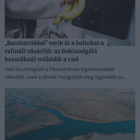
„Banántrükkel” verik át a boltokat a
rafinált vásárlók: az önkiszolgáló
kasszáknál működik a csel
Heti összefoglaló a Pénzcentrum legolvasottabb
cikkeiből: ezek a témák mozgatták meg leginkább az
olvasókat.