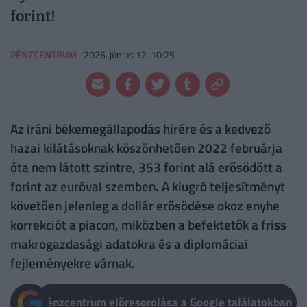
forint!
PÉNZCENTRUM
2026. június 12. 10:25
Az iráni békemegállapodás hírére és a kedvező
hazai kilátásoknak köszönhetően 2022 februárja
óta nem látott szintre, 353 forint alá erősödött a
forint az euróval szemben. A kiugró teljesítményt
követően jelenleg a dollár erősödése okoz enyhe
korrekciót a piacon, miközben a befektetők a friss
makrogazdasági adatokra és a diplomáciai
fejleményekre várnak.
Pénzcentrum előresorolása a Google találatokban