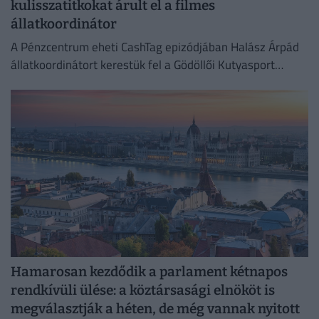
kulisszatitkokat árult el a filmes
állatkoordinátor
A Pénzcentrum eheti CashTag epizódjában Halász Árpád
állatkoordinátort kerestük fel a Gödöllői Kutyasport
Központban
Hamarosan kezdődik a parlament kétnapos
rendkívüli ülése: a köztársasági elnököt is
megválasztják a héten, de még vannak nyitott