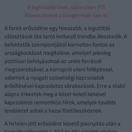
A legfrissebb hírek, időrendben ITT!
Kövess minket a Google Hírek-ben is!
A forint erősödése egy hosszabb, a legutóbbi
választások óta tartó kedvező trendbe illeszkedik. A
befektetők szempontjából kiemelten fontos az
országkockázat megítélése, amelyet jelenleg
pozitívan befolyásolnak az uniós források
megszerzésével, a korrupció elleni fellépéssel,
valamint a nyugati szövetségi kapcsolatok
erősítésével kapcsolatos várakozások. Erre a stabil
alapra érkeztek meg a közel-keleti békével
kapcsolatos nemzetközi hírek, amelyek további
lendületet adtak a hazai fizetőeszköznek.
A hirtelen jött erősödést követő piacnyitás után a
hazai fizetőeszköz a 353 és 354 közötti sávban