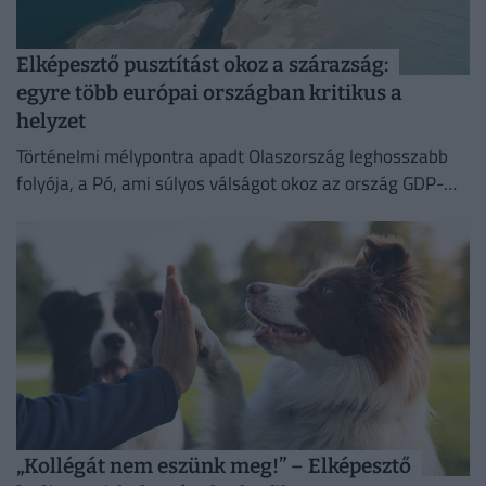
Elképesztő pusztítást okoz a szárazság:
egyre több európai országban kritikus a
helyzet
Történelmi mélypontra apadt Olaszország leghosszabb
folyója, a Pó, ami súlyos válságot okoz az ország GDP-
jének felét adó észak-olasz régióban.
„Kollégát nem eszünk meg!” – Elképesztő