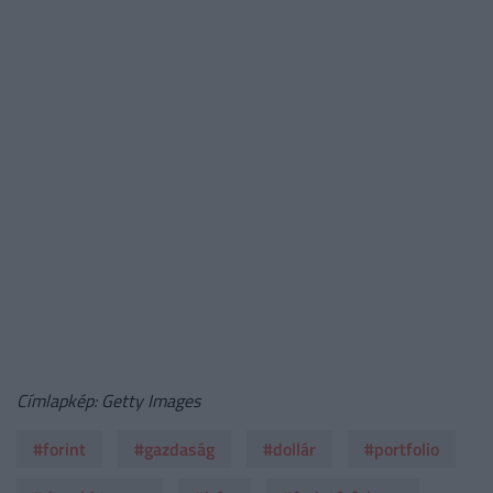
Címlapkép: Getty Images
#forint
#gazdaság
#dollár
#portfolio