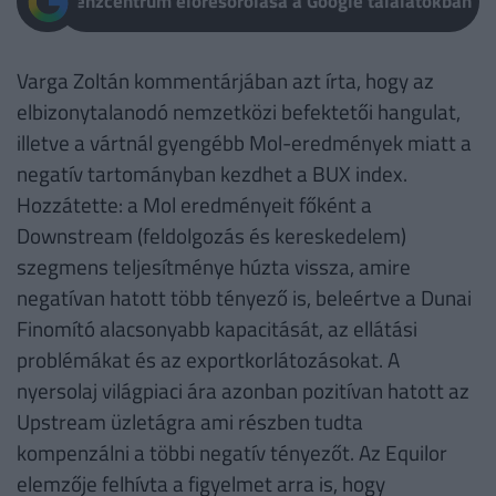
Pénzcentrum előresorolása a Google találatokban
Varga Zoltán kommentárjában azt írta, hogy az
elbizonytalanodó nemzetközi befektetői hangulat,
illetve a vártnál gyengébb Mol-eredmények miatt a
negatív tartományban kezdhet a BUX index.
Hozzátette: a Mol eredményeit főként a
Downstream (feldolgozás és kereskedelem)
szegmens teljesítménye húzta vissza, amire
negatívan hatott több tényező is, beleértve a Dunai
Finomító alacsonyabb kapacitását, az ellátási
problémákat és az exportkorlátozásokat. A
nyersolaj világpiaci ára azonban pozitívan hatott az
Upstream üzletágra ami részben tudta
kompenzálni a többi negatív tényezőt. Az Equilor
elemzője felhívta a figyelmet arra is, hogy