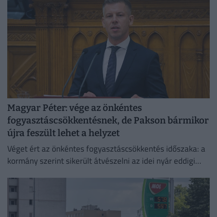
Magyar Péter: vége az önkéntes
fogyasztáscsökkentésnek, de Pakson bármikor
újra feszült lehet a helyzet
Véget ért az önkéntes fogyasztáscsökkentés időszaka: a
kormány szerint sikerült átvészelni az idei nyár eddigi
legkritikusabb napjait.