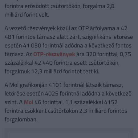
forintra erősödött csütörtökön, forgalma 2,8
milliárd forint volt.
A vezető részvények közül az OTP árfolyama a 42
481 forintos támasz alatt zárt, szignifikáns letörése
esetén 41 030 forintnál adódna a következő fontos
támasz. Az
OTP-részvények
ára 320 forinttal, 0,75
százalékkal 42 440 forintra esett csütörtökön,
forgalmuk 12,3 milliárd forintot tett ki.
A Mol grafikonján 4101 forintnál látszik támasz,
letörése esetén 4025 forintnál adódna a következő
szint. A
Mol
46 forinttal, 1,1 százalékkal 4152
forintra csökkent csütörtökön 2,3 milliárd forintos
forgalomban.