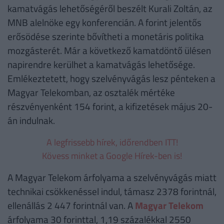
kamatvágás lehetőségéről beszélt Kurali Zoltán, az
MNB alelnöke egy konferencián. A forint jelentős
erősödése szerinte bővítheti a monetáris politika
mozgásterét. Már a következő kamatdöntő ülésen
napirendre kerülhet a kamatvágás lehetősége.
Emlékeztetett, hogy szelvényvágás lesz pénteken a
Magyar Telekomban, az osztalék mértéke
részvényenként 154 forint, a kifizetések május 20-
án indulnak.
A legfrissebb hírek, időrendben ITT!
Kövess minket a Google Hírek-ben is!
A Magyar Telekom árfolyama a szelvényvágás miatt
technikai csökkenéssel indul, támasz 2378 forintnál,
ellenállás 2 447 forintnál van. A
Magyar Telekom
árfolyama 30 forinttal, 1,19 százalékkal 2550