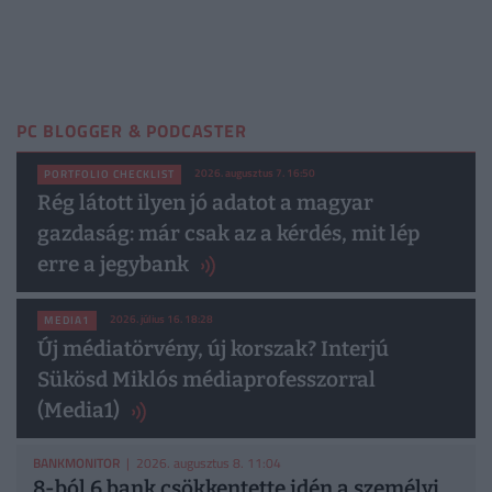
PC BLOGGER & PODCASTER
2026. augusztus 7. 16:50
PORTFOLIO CHECKLIST
Rég látott ilyen jó adatot a magyar
gazdaság: már csak az a kérdés, mit lép
erre a jegybank
2026. július 16. 18:28
MEDIA1
Új médiatörvény, új korszak? Interjú
Sükösd Miklós médiaprofesszorral
(Media1)
BANKMONITOR
| 2026. augusztus 8. 11:04
8-ból 6 bank csökkentette idén a személyi