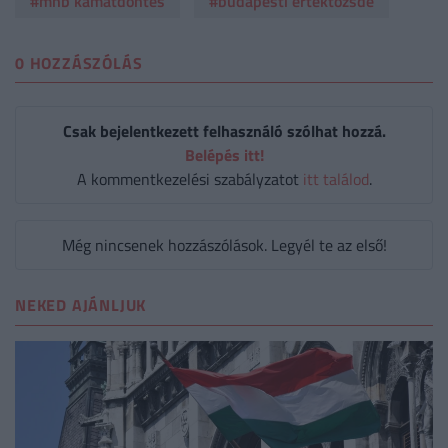
#mnb kamatdöntés
#budapesti értéktőzsde
0 HOZZÁSZÓLÁS
Csak bejelentkezett felhasználó szólhat hozzá.
Belépés itt!
A kommentkezelési szabályzatot
itt találod
.
Még nincsenek hozzászólások. Legyél te az első!
NEKED AJÁNLJUK