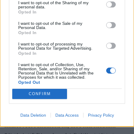
I want to opt-out of the Sharing of my
gyrososainál és ázsiai büféinél: milliókat
personal data.
Opted In
fizethetnek a higiéniai hiányosságokért
Országos ellenőrzést indított a Nemzeti Kereskedelmi és
I want to opt-out of the Sale of my
Personal Data.
Fogyasztóvédelmi Hatóság a nemzetközi konyhát kínáló
Opted In
vendéglátóhelyeken.
I want to opt-out of processing my
Personal Data for Targeted Advertising.
Opted In
I want to opt-out of Collection, Use,
Retention, Sale, and/or Sharing of my
Personal Data that Is Unrelated with the
Purposes for which it was collected.
Opted Out
CONFIRM
Data Deletion
Data Access
Privacy Policy
Döntött a kormány: nagy változás jön a
háziorvosi rendelőkben, erre kell készülni