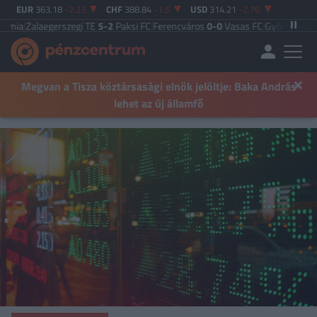
EUR
363.18
-2.23
CHF
388.84
-1.5
USD
314.21
-2.76
aegerszegi TE
5-2
Paksi FC
|
Ferencváros
0-0
Vasas FC
|
Győri ETO FC
4-0
Nyír
×
Megvan a Tisza köztársasági elnök jelöltje: Baka András
lehet az új államfő