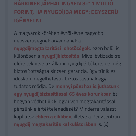
BÁRKINEK JÁRHAT INGYEN 8-11 MILLIÓ
FORINT, HA NYUGDÍJBA MEGY: EGYSZERŰ
IGÉNYELNI!
A magyarok körében évről-évre nagyobb
népszerűségnek örvendenek a
nyugdíjmegtakarítási lehetőségek
, ezen belül is
különösen a
nyugdíjbiztosítás
. Mivel évtizedekre
előre tekintve az állami nyugdíj értékére, de még
biztosítottságra sincsen garancia, úgy tűnik ez
időskori megélhetésük biztosításának egy
tudatos módja. De
mennyi pénzhez is juthatunk
egy nyugdíjbiztosítással 65 éves korunkban
és
hogyan védhetjük ki egy ilyen megtakarítással
pénzünk elértéktelenedését? Minderre választ
kaphatsz
ebben a cikkben
, illetve a Pénzcentrum
nyugdíj megtakarítás kalkulátorában
is. (x)