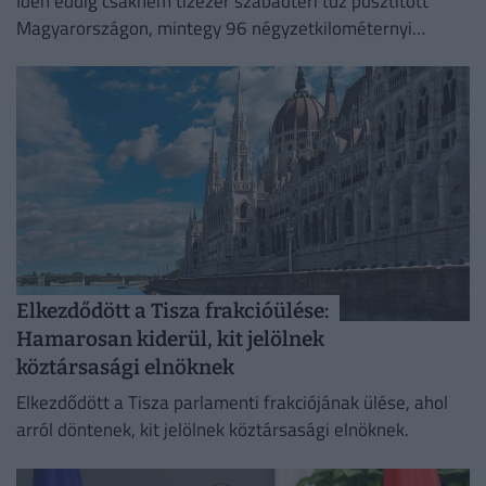
Idén eddig csaknem tízezer szabadtéri tűz pusztított
Magyarországon, mintegy 96 négyzetkilométernyi
területet emésztve fel.
Elkezdődött a Tisza frakcióülése:
Hamarosan kiderül, kit jelölnek
köztársasági elnöknek
Elkezdődött a Tisza parlamenti frakciójának ülése, ahol
arról döntenek, kit jelölnek köztársasági elnöknek.