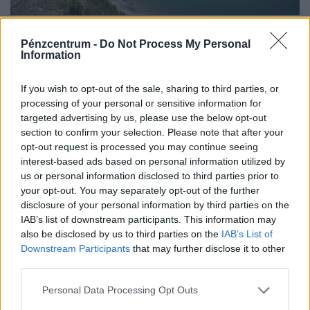
Még mindig nehéz a helyzet a Paksi
Pénzcentrum -
Do Not Process My Personal
Atomerőműnél: alig tizedét termeli a
Information
megszokottnak, most jött a friss jelentés
Enyhülni látszik a Paksi Atomerőművet veszélyeztető
If you wish to opt-out of the sale, sharing to third parties, or
helyzet: a Duna vízszintje Paksnál az elmúlt egy napban
processing of your personal or sensitive information for
targeted advertising by us, please use the below opt-out
három centimétert emelkedett.
section to confirm your selection. Please note that after your
opt-out request is processed you may continue seeing
interest-based ads based on personal information utilized by
us or personal information disclosed to third parties prior to
your opt-out. You may separately opt-out of the further
disclosure of your personal information by third parties on the
IAB’s list of downstream participants. This information may
also be disclosed by us to third parties on the
IAB’s List of
Downstream Participants
that may further disclose it to other
third parties.
Personal Data Processing Opt Outs
Országos razzia a magyarok kedvenc