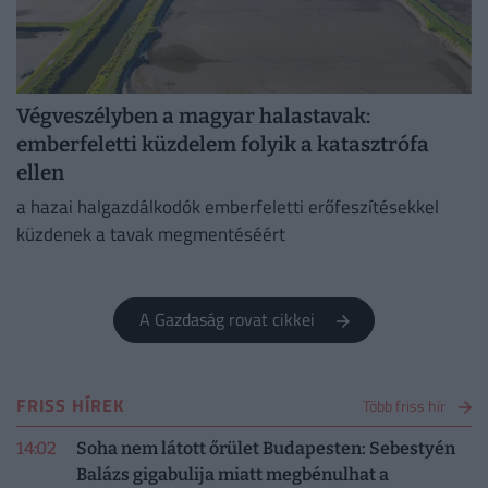
Végveszélyben a magyar halastavak:
emberfeletti küzdelem folyik a katasztrófa
ellen
a hazai halgazdálkodók emberfeletti erőfeszítésekkel
küzdenek a tavak megmentéséért
A Gazdaság rovat cikkei
FRISS HÍREK
Több friss hír
14:02
Soha nem látott őrület Budapesten: Sebestyén
Balázs gigabulija miatt megbénulhat a