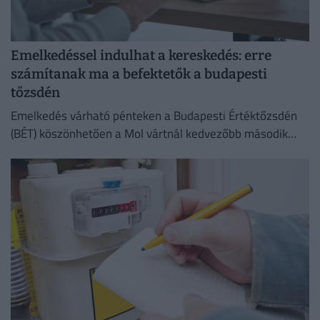
Emelkedéssel indulhat a kereskedés: erre
számítanak ma a befektetők a budapesti
tőzsdén
Emelkedés várható pénteken a Budapesti Értéktőzsdén
(BÉT) köszönhetően a Mol vártnál kedvezőbb második
negyedéves eredményeinek az Equilor Befektetési Zrt.
elemzője szerint.