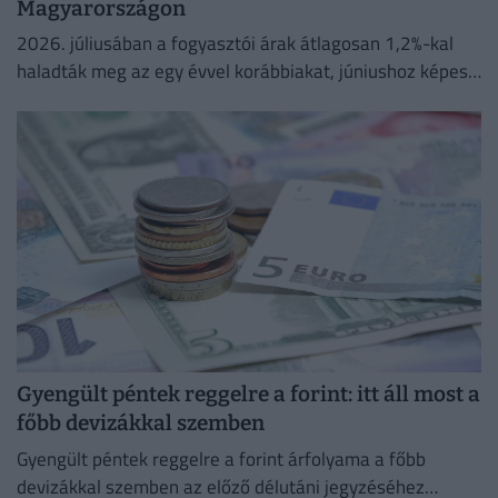
Magyarországon
2026. júliusában a fogyasztói árak átlagosan 1,2%-kal
haladták meg az egy évvel korábbiakat, júniushoz képest
pedig az árak 0,1%-kal csökkentek.
Gyengült péntek reggelre a forint: itt áll most a
főbb devizákkal szemben
Gyengült péntek reggelre a forint árfolyama a főbb
devizákkal szemben az előző délutáni jegyzéséhez