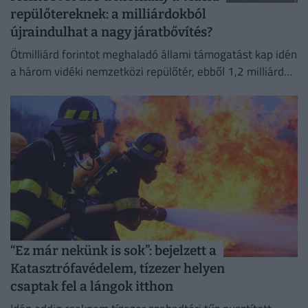
repülőtereknek: a milliárdokból
újraindulhat a nagy járatbővítés?
Ötmilliárd forintot meghaladó állami támogatást kap idén
a három vidéki nemzetközi repülőtér, ebből 1,2 milliárd
forint jut a sármelléki Hévíz–Balaton Airportnak.
“Ez már nekünk is sok”: bejelzett a
Katasztrófavédelem, tízezer helyen
csaptak fel a lángok itthon