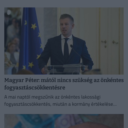
képest a nemzetközi devizakereskedelemben.
Magyar Péter: mától nincs szükség az önkéntes
fogyasztáscsökkentésre
A mai naptól megszűnik az önkéntes lakossági
fogyasztáscsökkentés, miután a kormány értékelése
szerint sikerült megvédeni Magyarország
energiabiztonságát.