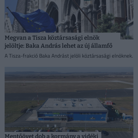
Megvan a Tisza köztársasági elnök
jelöltje: Baka András lehet az új államfő
A Tisza-frakció Baka Andrást jelöli köztársasági elnöknek.
Mentőövet dob a kormány a vidéki