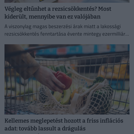
Végleg eltűnhet a rezsicsökkentés? Most
kiderült, mennyibe van ez valójában
A viszonylag magas beszerzési árak miatt a lakossági
rezsicsökkentés fenntartása évente mintegy ezermilliárd
forintos terhet ró a magyar költségvetésre.
Kellemes meglepetést hozott a friss inflációs
adat: tovább lassult a drágulás