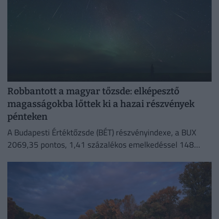
Robbantott a magyar tőzsde: elképesztő
magasságokba lőttek ki a hazai részvények
pénteken
A Budapesti Értéktőzsde (BÉT) részvényindexe, a BUX
2069,35 pontos, 1,41 százalékos emelkedéssel 148
632,55 ponton zárt pénteken.