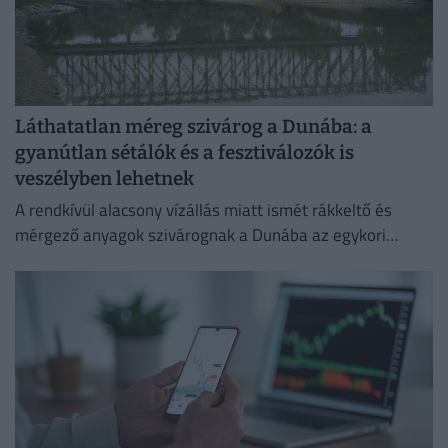
Láthatatlan méreg szivárog a Dunába: a
gyanútlan sétálók és a fesztiválozók is
veszélyben lehetnek
A rendkívül alacsony vízállás miatt ismét rákkeltő és
mérgező anyagok szivárognak a Dunába az egykori
Óbudai Gázgyár területéről.