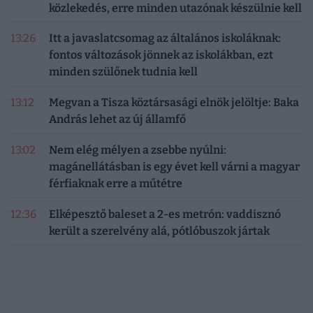
közlekedés, erre minden utazónak készülnie kell
13:26
Itt a javaslatcsomag az általános iskoláknak:
fontos változások jönnek az iskolákban, ezt
minden szülőnek tudnia kell
13:12
Megvan a Tisza köztársasági elnök jelöltje: Baka
András lehet az új államfő
13:02
Nem elég mélyen a zsebbe nyúlni:
magánellátásban is egy évet kell várni a magyar
férfiaknak erre a műtétre
12:36
Elképesztő baleset a 2-es metrón: vaddisznó
került a szerelvény alá, pótlóbuszok jártak