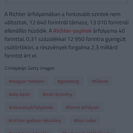
A Richter árfolyamában a fontosabb szintek nem
változtak, 12 640 forintnál támasz, 13 010 forintnál
ellenállás húzódik. A
Richter-papírok
árfolyama 40
forinttal, 0,31 százalékkal 12 950 forintra gyengült
csütörtökön, a részvények forgalma 2,3 milliárd
forintot ért el.
Címlapkép: Getty Images
#magyar telekom
#gazdaság
#tőzsde
#otp bank
#mol részvény
#részvényárfolyamok
#forint árfolyam
#richter gedeon részvény
#bux index