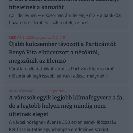
hiteleinek a kamatát
Az idei évben – elsősorban április eleje óta - a bankközi
hozamok érdemben csökkentek, ez ped...
MEDIA1
| 2026. augusztus 7. 21:18
Újabb kulcsember távozott a Partizántól:
Benyó Rita elbúcsúzott a nézőktől,
megszűnik az Elemző
Váratlan pillanatokkal zárult a Partizán Elemző című
műsorának legfrissebb, pénteki adása, melynek v...
CHIKANSPLANET
| 2026. augusztus 7. 08:00
A városok egyik legjobb klímafegyvere a fa,
de a legtöbb helyen még mindig nem
ültetnek eleget
A városi hőségnek évente 350 ezren esnek áldozatául.
Két friss kutatás egybehangzó eredménye szerint...