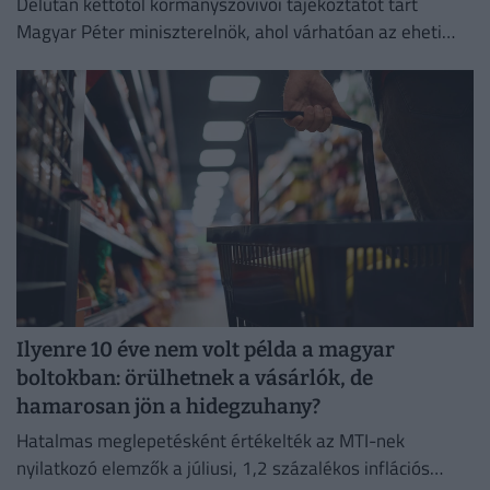
Délután kettőtől kormányszóvivői tájékoztatót tart
Magyar Péter miniszterelnök, ahol várhatóan az eheti
kormányülés döntései és az energiaválság alakulása
kerül a fókuszba.
Ilyenre 10 éve nem volt példa a magyar
boltokban: örülhetnek a vásárlók, de
hamarosan jön a hidegzuhany?
Hatalmas meglepetésként értékelték az MTI-nek
nyilatkozó elemzők a júliusi, 1,2 százalékos inflációs