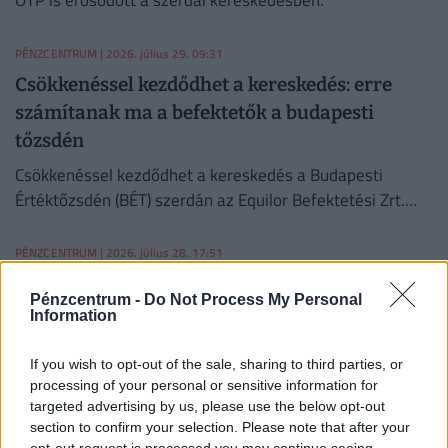
OTP is erősödött a szerdai kereskedésben.
PÉNZCENTRUM
| 2026. július 29. 09:31
Csökkenéssel kezdődhet a kereskedés: erre
számítanak ma a befektetők a budapesti
tőzsdén
Csökkenéssel kezdődhet a kereskedés a Budapesti
Értéktőzsdén (BÉT) szerdán az Equilor Befektetési Zrt.
elemzője szerint.
PÉNZCENTRUM
| 2026. július 28. 17:51
Ráfizetett, aki ma ebbe fektette a pénzét a
Pénzcentrum -
Do Not Process My Personal
Budapesti Értéktőzsdén
Information
A részvénypiac forgalma 19,7 milliárd forint volt, a
If you wish to opt-out of the sale, sharing to third parties, or
vezető részvények a Magyar Telekom kivételével
processing of your personal or sensitive information for
gyengültek az előző napi záráshoz képest.
targeted advertising by us, please use the below opt-out
MTI
| 2026. július 28. 08:54
section to confirm your selection. Please note that after your
opt-out request is processed you may continue seeing