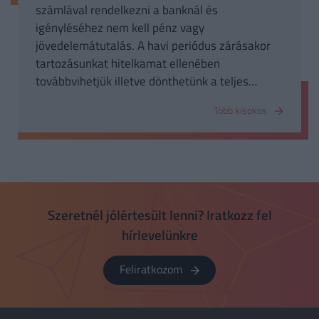
számlával rendelkezni a banknál és
igényléséhez nem kell pénz vagy
jövedelemátutalás. A havi periódus zárásakor
tartozásunkat hitelkamat ellenében
továbbvihetjük illetve dönthetünk a teljes
összeg visszafizetéséről. A hitelkártyával
Több kisokos
hitelbe vásárolhatunk, de a bankok többsége
nem számol fel kamatot a türelmi időszak alatt,
ami általában 45 nap. A vásárlások alkalmával
különböző jóváírásokat kaphatunk, amit később
levásárolhatunk vagy csökkentik a számlák
végösszegét. Ha hitelkártyával vásárolunk
Szeretnél jólértesült lenni? Iratkozz fel
nagyon fontos, hogy a türelmi időszak előtt
hírlevelünkre
visszafizessük a teljes tartozásunk, egyébként
a bank magas kamatot számol fel.
Feliratkozom