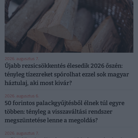
2026. augusztus 7.
Újabb rezsicsökkentés élesedik 2026 őszén:
tényleg tízezreket spórolhat ezzel sok magyar
háztulaj, aki most kivár?
2026. augusztus 6.
50 forintos palackgyűjtésből élnek túl egyre
többen: tényleg a visszaváltási rendszer
megszüntetése lenne a megoldás?
2026. augusztus 7.