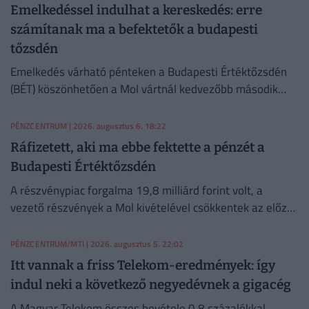
Emelkedéssel indulhat a kereskedés: erre
számítanak ma a befektetők a budapesti
tőzsdén
Emelkedés várható pénteken a Budapesti Értéktőzsdén
(BÉT) köszönhetően a Mol vártnál kedvezőbb második
negyedéves eredményeinek az Equilor Befektetési Zrt.
elemzője szerint.
PÉNZCENTRUM
| 2026. augusztus 6. 18:22
Ráfizetett, aki ma ebbe fektette a pénzét a
Budapesti Értéktőzsdén
A részvénypiac forgalma 19,8 milliárd forint volt, a
vezető részvények a Mol kivételével csökkentek az előző
napi záráshoz képest.
PÉNZCENTRUM/MTI
| 2026. augusztus 5. 22:02
Itt vannak a friss Telekom-eredmények: így
indul neki a következő negyedévnek a gigacég
A Magyar Telekom összes bevétele 0,8 százalékkal,