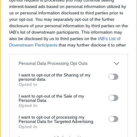
Most jöhet a nagy felfordulás a magyar
interest-based ads based on personal information utilized by
tőzsdén? Ilyen kilátásai vannak az OTP, Mol,
us or personal information disclosed to third parties prior to
Richter árfolyamának
your opt-out. You may separately opt-out of the further
disclosure of your personal information by third parties on the
Iránykereséssel kezdődhet a keddi kereskedés. A BÉT
IAB’s list of downstream participants. This information may
részvényindexe, a BUX 1002,32 pontos, 0,7 százalékos
also be disclosed by us to third parties on the
IAB’s List of
emelkedéssel 144 473,37 ponton zárt hétfőn.
Downstream Participants
that may further disclose it to other
third parties.
PÉNZCENTRUM
| 2026. július 27. 20:29
Most nem kockáztatnak a magyar befektetők:
Personal Data Processing Opt Outs
ezekbe a biztos papírokba teszik a pénzt
I want to opt-out of the Sharing of my
personal data.
Az OTP és a Richter is profitált a kockázatkerülő
Opted In
befektetői hangulatból.
I want to opt-out of the Sale of my
Personal Data.
MTI
| 2026. július 26. 19:03
Opted In
Brutális menetelés a magyar tőzsdén:
I want to opt-out of processing my
Personal Data for Targeted Advertising.
történelmi csúcsra lőtt ki a hazai gigacég,
Opted In
elépesztőt szakított, aki jó lóra tett