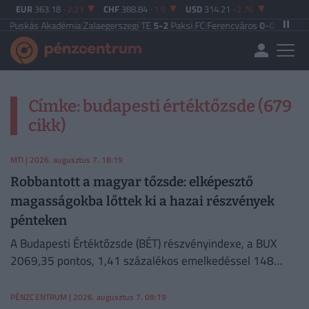
EUR
363.18
-2.23
CHF
388.84
-1.5
USD
314.21
-2.76
uskás Akadémia
|
Zalaegerszegi TE
5-2
Paksi FC
|
Ferencváros
0-0
Vasas FC
|
G
Címke: budapesti értéktőzsde (679
cikk)
MTI
| 2026. augusztus 7. 18:19
Robbantott a magyar tőzsde: elképesztő
magasságokba lőttek ki a hazai részvények
pénteken
A Budapesti Értéktőzsde (BÉT) részvényindexe, a BUX
2069,35 pontos, 1,41 százalékos emelkedéssel 148
632,55 ponton zárt pénteken.
PÉNZCENTRUM
| 2026. augusztus 7. 09:19