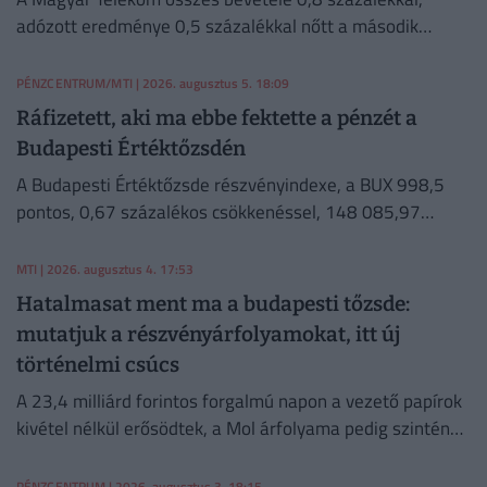
adózott eredménye 0,5 százalékkal nőtt a második
negyedévben 2025 azonos időszakához képest.
PÉNZCENTRUM/MTI
| 2026. augusztus 5. 18:09
Ráfizetett, aki ma ebbe fektette a pénzét a
Budapesti Értéktőzsdén
A Budapesti Értéktőzsde részvényindexe, a BUX 998,5
pontos, 0,67 százalékos csökkenéssel, 148 085,97
ponton zárt szerdán.
MTI
| 2026. augusztus 4. 17:53
Hatalmasat ment ma a budapesti tőzsde:
mutatjuk a részvényárfolyamokat, itt új
történelmi csúcs
A 23,4 milliárd forintos forgalmú napon a vezető papírok
kivétel nélkül erősödtek, a Mol árfolyama pedig szintén
soha nem látott magasságba emelkedett.
PÉNZCENTRUM
| 2026. augusztus 3. 18:15