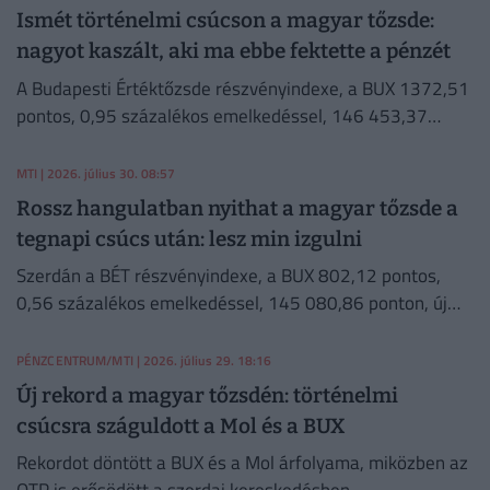
Ismét történelmi csúcson a magyar tőzsde:
nagyot kaszált, aki ma ebbe fektette a pénzét
A Budapesti Értéktőzsde részvényindexe, a BUX 1372,51
pontos, 0,95 százalékos emelkedéssel, 146 453,37
ponton, történelmi csúcson zárt csütörtökön.
MTI
| 2026. július 30. 08:57
Rossz hangulatban nyithat a magyar tőzsde a
tegnapi csúcs után: lesz min izgulni
Szerdán a BÉT részvényindexe, a BUX 802,12 pontos,
0,56 százalékos emelkedéssel, 145 080,86 ponton, új
történelmi csúcson zárt.
PÉNZCENTRUM/MTI
| 2026. július 29. 18:16
Új rekord a magyar tőzsdén: történelmi
csúcsra száguldott a Mol és a BUX
Rekordot döntött a BUX és a Mol árfolyama, miközben az