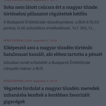
Soha nem látott csúcsra ért a magyar tőzsde:
történelmi pillanatot rögzítettek hétfőn
A Budapesti Értéktőzsde részvényindexe, a BUX 676,55
pontos, 0,46 százalékos emelkedéssel, 147 365,12
ponton, történelmi csúcson zárt hétfőn.
PÉNZCENTRUM
| 2026. augusztus 3. 16:34
Elképesztő ami a magyar tőzsdén történik:
hatalmasat kaszált, aki ebben tartotta a pénzét
Júliusban ismét erősödött a Budapesti Értéktőzsde
irányadó indexe: a BUX.
PÉNZCENTRUM
| 2026. augusztus 3. 16:13
Végzetes fordulat a magyar tőzsdén: meredek
zuhanásba kezdtek a korábban favorizált
gigacégek