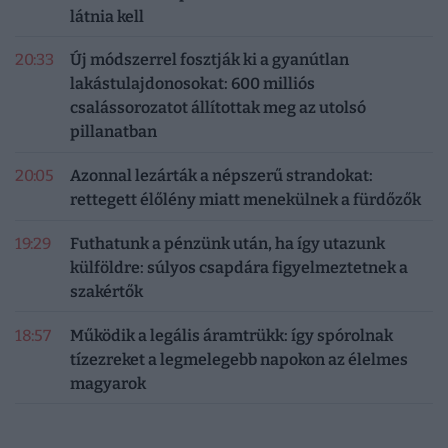
látnia kell
20:33
Új módszerrel fosztják ki a gyanútlan
lakástulajdonosokat: 600 milliós
csalássorozatot állítottak meg az utolsó
pillanatban
20:05
Azonnal lezárták a népszerű strandokat:
rettegett élőlény miatt menekülnek a fürdőzők
19:29
Futhatunk a pénzünk után, ha így utazunk
külföldre: súlyos csapdára figyelmeztetnek a
szakértők
18:57
Működik a legális áramtrükk: így spórolnak
tízezreket a legmelegebb napokon az élelmes
magyarok