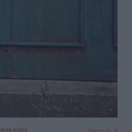
FRISS HÍREK
Több friss hír