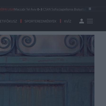
Maccabi Tel Aviv
0-3
CSKA Sofia
|
Jagiellonia Bialystok
2-1
Rangers
|
KuPs
1-1
ETIFÓKUSZ
SPORTEREDMÉNYEK
KVÍZ