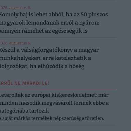
026. augusztus 6.
Komoly baj is lehet abból, ha az 50 pluszos
magyarok lemondanak erről a nyáron:
könnyen rámehet az egészségük is
026. augusztus 6.
Készül a válságforgatókönyv a magyar
munkahelyeken: erre kötelezhetik a
dolgozókat, ha elhúzódik a hőség
ERRŐL NE MARADJ LE!
Letarolták az európai kiskereskedelmet: már
minden második megvásárolt termék ebbe a
kategóriába tartozik
A saját márkás termékek népszerűsége töretlen.