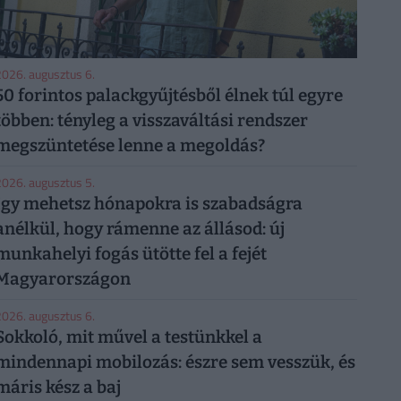
026. augusztus 6.
50 forintos palackgyűjtésből élnek túl egyre
többen: tényleg a visszaváltási rendszer
megszüntetése lenne a megoldás?
026. augusztus 5.
Így mehetsz hónapokra is szabadságra
anélkül, hogy rámenne az állásod: új
munkahelyi fogás ütötte fel a fejét
Magyarországon
026. augusztus 6.
Sokkoló, mit művel a testünkkel a
mindennapi mobilozás: észre sem vesszük, és
máris kész a baj