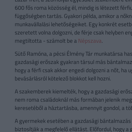
600 fős roma közösség él, mindig is létezett férfi
függőségben tartás. Gyakori példa, amikor a nőkn
munkavállalási lehetőségeiket. Egy konkrét esetb
szeretett volna dolgozni, de férje csak helyben en
megtiltotta - számolt be a
Népszava
.
Sütő Ramóna, a pécsi Élmény Tár munkatársa haso
gazdasági erőszak gyakran társul más bántalmazási
hogy a férfi csak akkor engedi dolgozni a nőt, h
bevásárlásról kötelező blokkot kell hozni.
A szakemberek kiemelték, hogy a gazdasági erős
nem roma családoknál más formában jelenik meg, p
keresetéből a háztartásba, amennyit gondol, a töb
A gyermekek esetében a gazdasági bántalmazás g
biztosítják a megfelelő ellátást. Előfordul, hogy 