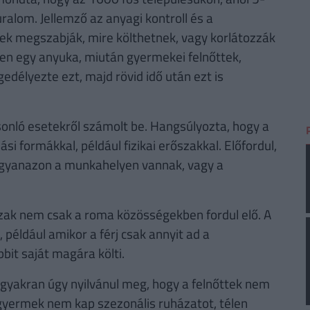
uralom. Jellemző az anyagi kontroll és a
ek megszabják, mire költhetnek, vagy korlátozzák
en egy anyuka, miután gyermekei felnőttek,
gedélyezte ezt, majd rövid idő után ezt is
nló esetekről számolt be. Hangsúlyozta, hogy a
 formákkal, például fizikai erőszakkal. Előfordul,
a ugyanazon a munkahelyen vannak, vagy a
zak nem csak a roma közösségekben fordul elő. A
éldául amikor a férj csak annyit ad a
bit saját magára költi.
yakran úgy nyilvánul meg, hogy a felnőttek nem
a gyermek nem kap szezonális ruházatot, télen