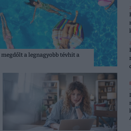
2
2
 megdőlt a legnagyobb tévhit a