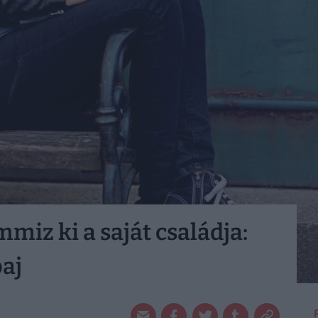
iz ki a saját családja:
aj