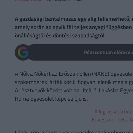
A gazdasági bántalmazás egy alig felismerhető, 
amely során az egyik fél teljes anyagi függésben
önállóságtól és döntési szabadságtól.
Pénzcentrum előresoro
A Nők a Nőkért az Erőszak Ellen (NANE) Egyesület
szakemberek járták körül, hogyan jelenik meg a 
A résztvevők között volt az Utcáról Lakásba Egye
Roma Egyesület képviselője is.
A legfrissebb hír
Kövess minket a G
Lázár Irén, a szomolyai egyesület szakembere el