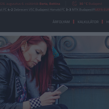
026. augusztus 6. csütörtök
Berta, Bettina
30 °C
Budapest
ebreceni VSC
|
Budapest Honvéd FC
3-3
MTK Budapest
UEFA EURÓPA LIGA
ÁRFOLYAM
KALKULÁTOR
H