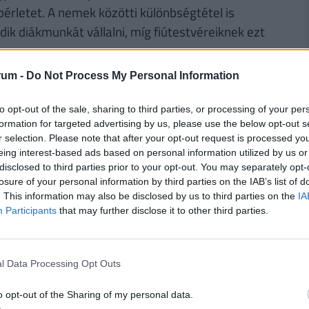
érletet. A nemek közötti különbségtétel is
k diákmunkát vállalni, míg fiútestvéreiknek ezt
rum -
Do Not Process My Personal Information
RINT, HA NYUGDÍJBA MEGY: EGYSZERŰ
to opt-out of the sale, sharing to third parties, or processing of your per
formation for targeted advertising by us, please use the below opt-out s
r selection. Please note that after your opt-out request is processed y
rűségnek örvendenek a
nyugdíjmegtakarítási
eing interest-based ads based on personal information utilized by us or
ztosítás
. Mivel évtizedekre előre tekintve az
disclosed to third parties prior to your opt-out. You may separately opt-
sincsen garancia, úgy tűnik ez időskori
losure of your personal information by third parties on the IAB’s list of
. This information may also be disclosed by us to third parties on the
IA
. De
mennyi pénzhez is juthatunk egy
Participants
that may further disclose it to other third parties.
n védhetjük ki egy ilyen megtakarítással pénzünk
bben a cikkben
, illetve a Pénzcentrum
nyugdíj
l Data Processing Opt Outs
o opt-out of the Sharing of my personal data.