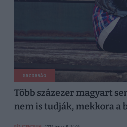
GAZDASÁG
Több százezer magyart semm
nem is tudják, mekkora a b
PÉNZCENTRUM
2025. június 9. 14:04