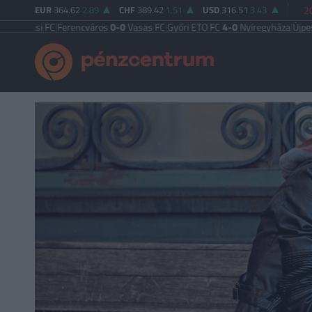
EUR
364.62
2.89
CHF
389.42
1.51
USD
316.51
3.43
2
 FC
|
Ferencváros
0-0
Vasas FC
|
Győri ETO FC
4-0
Nyíregyháza
|
Újpest FC
4-2
D