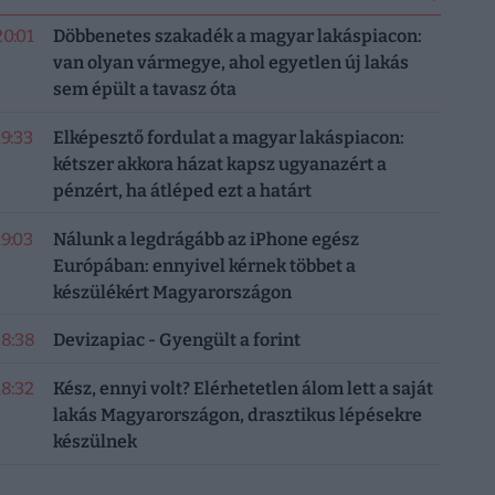
20:01
Döbbenetes szakadék a magyar lakáspiacon:
van olyan vármegye, ahol egyetlen új lakás
sem épült a tavasz óta
19:33
Elképesztő fordulat a magyar lakáspiacon:
kétszer akkora házat kapsz ugyanazért a
pénzért, ha átléped ezt a határt
19:03
Nálunk a legdrágább az iPhone egész
Európában: ennyivel kérnek többet a
készülékért Magyarországon
18:38
Devizapiac - Gyengült a forint
18:32
Kész, ennyi volt? Elérhetetlen álom lett a saját
lakás Magyarországon, drasztikus lépésekre
készülnek