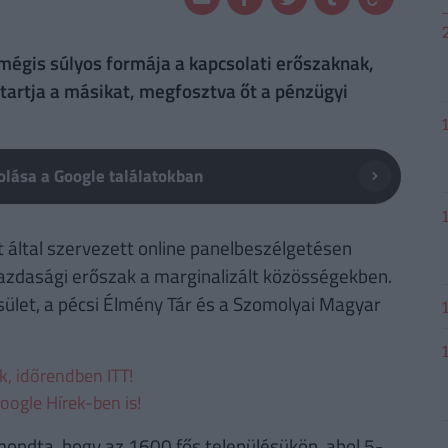
mégis súlyos formája a kapcsolati erőszaknak,
 tartja a másikat, megfosztva őt a pénzügyi
lása a Google találatokban
 által szervezett online panelbeszélgetésen
gazdasági erőszak a marginalizált közösségekben.
sület, a pécsi Élmény Tár és a Szomolyai Magyar
ek, időrendben ITT!
oogle Hírek-ben is!
mondta, hogy az 1600 fős településükön, ahol 5-