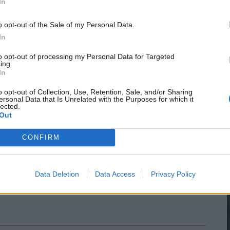
ött megfizethető bérlakásokra és anyabarát
In
latai szerint a gazdasági erőszak áldozatai nem
o opt-out of the Sale of my Personal Data.
 közül senki sem vallotta magát szerelmesnek, és
In
reztek.
to opt-out of processing my Personal Data for Targeted
ing.
ramokat a nők látókörének szélesítésére,
In
, vásárokba, hogy bátrabbak legyenek és később
o opt-out of Collection, Use, Retention, Sale, and/or Sharing
a minta megtöréséhez fontos a fiúkkal való
ersonal Data that Is Unrelated with the Purposes for which it
lected.
életébe.
Out
CONFIRM
Data Deletion
Data Access
Privacy Policy
t közre, a végleges tartalmat újságírónk szerkesztette és