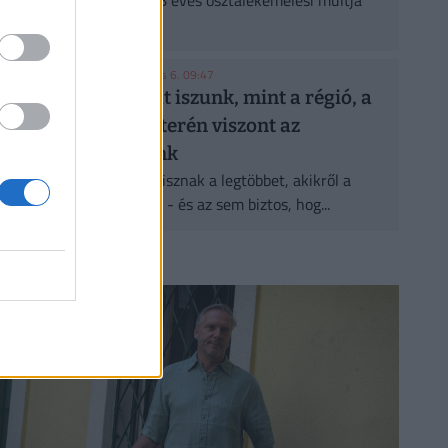
portfóliómban, mert 48 éves osztalékemelési múltja
van, és...
HOLDBLOG
| 2026. augusztus 6. 09:47
Kevesebb alkoholt iszunk, mint a régió, a
következmények terén viszont az
élbolyban vagyunk
Lehet, hogy nem azok isznak a legtöbbet, akikről a
statisztikák ezt állítják - és az sem biztos, hog...
CÍMLAPRÓL AJÁNLJUK