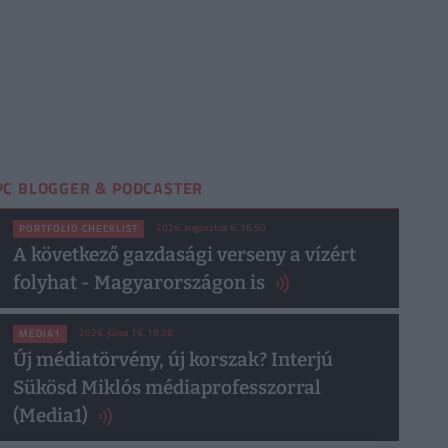
PC BLOGGER & PODCASTER
2026. augusztus 6. 16:50
PORTFOLIO CHECKLIST
A következő gazdasági verseny a vízért
folyhat - Magyarországon is
2026. július 16. 18:28
MEDIA1
Új médiatörvény, új korszak? Interjú
Sükösd Miklós médiaprofesszorral
(Media1)