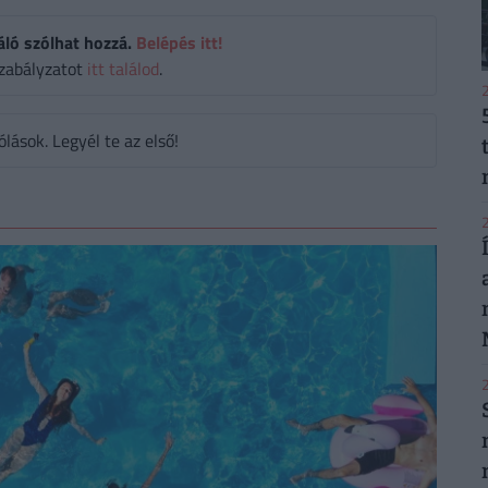
áló szólhat hozzá.
Belépés itt!
zabályzatot
itt találod
.
2
ások. Legyél te az első!
2
2