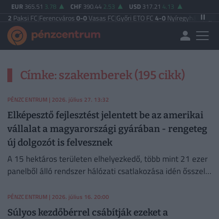
EUR
365.51
3.78
CHF
390.44
2.53
USD
317.21
4.13
2
Paksi FC
|
Ferencváros
0-0
Vasas FC
|
Győri ETO FC
4-0
Nyíregyháza
|
Újpest 
Címke: szakemberek (195 cikk)
PÉNZCENTRUM
| 2026. július 27. 13:32
Elképesztő fejlesztést jelentett be az amerikai
vállalat a magyarországi gyárában - rengeteg
új dolgozót is felvesznek
A 15 hektáros területen elhelyezkedő, több mint 21 ezer
panelből álló rendszer hálózati csatlakozása idén ősszel
várható.
PÉNZCENTRUM
| 2026. július 16. 20:00
Súlyos kezdőbérrel csábítják ezeket a