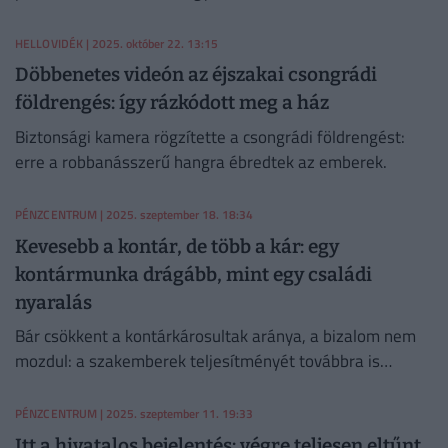
HELLOVIDÉK
| 2025. október 22. 13:15
Döbbenetes videón az éjszakai csongrádi
földrengés: így rázkódott meg a ház
Biztonsági kamera rögzítette a csongrádi földrengést:
erre a robbanásszerű hangra ébredtek az emberek.
PÉNZCENTRUM
| 2025. szeptember 18. 18:34
Kevesebb a kontár, de több a kár: egy
kontármunka drágább, mint egy családi
nyaralás
Bár csökkent a kontárkárosultak aránya, a bizalom nem
mozdul: a szakemberek teljesítményét továbbra is
átlagosan 3,6 csillagra értékeli a lakosság.
PÉNZCENTRUM
| 2025. szeptember 11. 19:33
Itt a hivatalos bejelentés: végre teljesen eltűnt