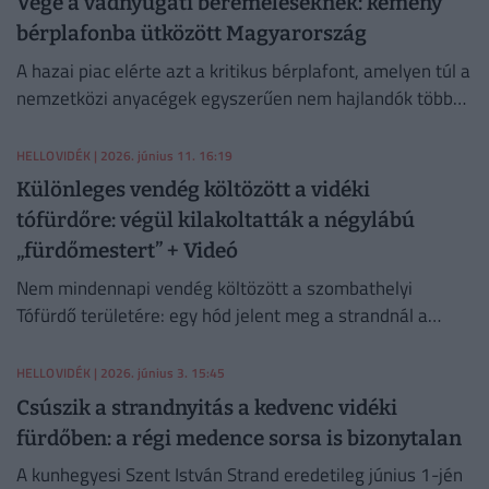
Vége a vadnyugati béremeléseknek: kemény
bérplafonba ütközött Magyarország
A hazai piac elérte azt a kritikus bérplafont, amelyen túl a
nemzetközi anyacégek egyszerűen nem hajlandók többet
költeni Magyarországon.
HELLOVIDÉK
| 2026. június 11. 16:19
Különleges vendég költözött a vidéki
tófürdőre: végül kilakoltatták a négylábú
„fürdőmestert” + Videó
Nem mindennapi vendég költözött a szombathelyi
Tófürdő területére: egy hód jelent meg a strandnál a
nyitás előtti munkálatok idején.
HELLOVIDÉK
| 2026. június 3. 15:45
Csúszik a strandnyitás a kedvenc vidéki
fürdőben: a régi medence sorsa is bizonytalan
A kunhegyesi Szent István Strand eredetileg június 1-jén