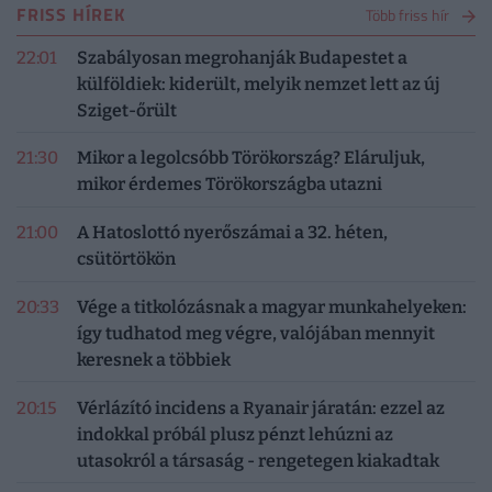
FRISS HÍREK
Több friss hír
22:01
Szabályosan megrohanják Budapestet a
külföldiek: kiderült, melyik nemzet lett az új
Sziget-őrült
21:30
Mikor a legolcsóbb Törökország? Eláruljuk,
mikor érdemes Törökországba utazni
21:00
A Hatoslottó nyerőszámai a 32. héten,
csütörtökön
20:33
Vége a titkolózásnak a magyar munkahelyeken:
így tudhatod meg végre, valójában mennyit
keresnek a többiek
20:15
Vérlázító incidens a Ryanair járatán: ezzel az
indokkal próbál plusz pénzt lehúzni az
utasokról a társaság - rengetegen kiakadtak