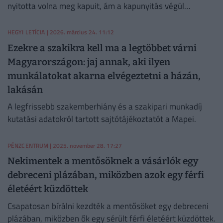
nyitotta volna meg kapuit, ám a kapunyitás végül
eltolódott.
HEGYI LETÍCIA
| 2026. március 24. 11:12
Ezekre a szakikra kell ma a legtöbbet várni
Magyarországon: jaj annak, aki ilyen
munkálatokat akarna elvégeztetni a házán,
lakásán
A legfrissebb szakemberhiány és a szakipari munkadíj
kutatási adatokról tartott sajtótájékoztatót a Mapei.
PÉNZCENTRUM
| 2025. november 28. 17:27
Nekimentek a mentősöknek a vásárlók egy
debreceni plázában, miközben azok egy férfi
életéért küzdöttek
Csapatosan bírálni kezdték a mentősöket egy debreceni
plázában, miközben ők egy sérült férfi életéért küzdöttek.