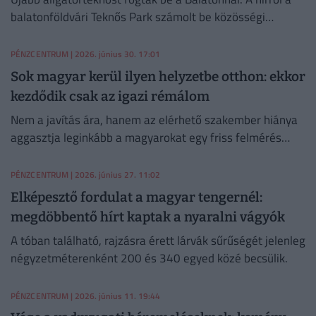
balatonföldvári Teknős Park számolt be közösségi
oldalán, ahol azt írták: a veszélyes hüllőt a Balaton északi
partján találták meg.
PÉNZCENTRUM
| 2026. június 30. 17:01
Sok magyar kerül ilyen helyzetbe otthon: ekkor
kezdődik csak az igazi rémálom
Nem a javítás ára, hanem az elérhető szakember hiánya
aggasztja leginkább a magyarokat egy friss felmérés
szerint.
PÉNZCENTRUM
| 2026. június 27. 11:02
Elképesztő fordulat a magyar tengernél:
megdöbbentő hírt kaptak a nyaralni vágyók
A tóban található, rajzásra érett lárvák sűrűségét jelenleg
négyzetméterenként 200 és 340 egyed közé becsülik.
PÉNZCENTRUM
| 2026. június 11. 19:44