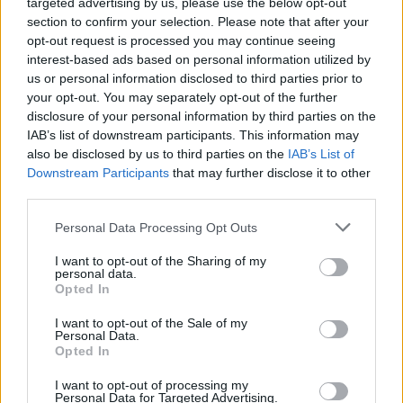
lehet szakemberek segítségét igénybe venni, mint
targeted advertising by us, please use the below opt-out
section to confirm your selection. Please note that after your
állandóan a családtagokra támaszkodni.
opt-out request is processed you may continue seeing
PÉNZCENTRUM
| 2025. szeptember 3. 10:13
interest-based ads based on personal information utilized by
us or personal information disclosed to third parties prior to
Tízmilliókkal tartozhat saját embereinek a
your opt-out. You may separately opt-out of the further
legendás sportriporter, Héder Barna: már
disclosure of your personal information by third parties on the
végrehajtás is indult
IAB’s list of downstream participants. This information may
also be disclosed by us to third parties on the
IAB’s List of
A tavalyi nyári olimpia után nem kapták meg a
Downstream Participants
that may further disclose it to other
járandóságukat a vívóközvetítésben dolgozó
third parties.
szakemberek, ezért végrehajtást is indítottak.
Personal Data Processing Opt Outs
PÉNZCENTRUM
| 2025. szeptember 2. 19:26
Létfontosságú BKK-bejelentés jött: rengeteg
I want to opt-out of the Sharing of my
personal data.
járatot érint Budapesten
Opted In
Lezárultak a Budapesti Közlekedési Központ (BKK)
I want to opt-out of the Sale of my
fórumai, ahol a fővárosiak beleszólhattak az éjszakai
Personal Data.
Opted In
közösségi közlekedés megújításába.
I want to opt-out of processing my
PÉNZCENTRUM
| 2025. szeptember 2. 12:33
Personal Data for Targeted Advertising.