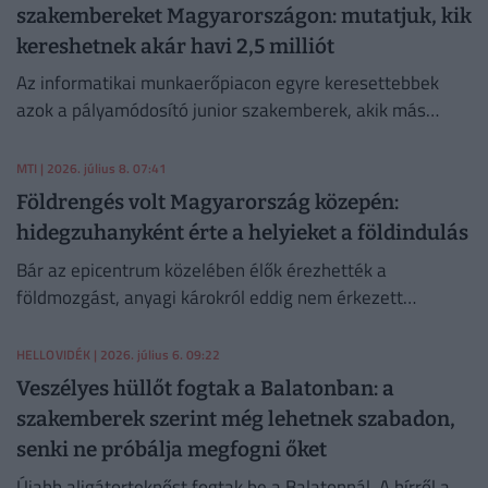
szakembereket Magyarországon: mutatjuk, kik
kereshetnek akár havi 2,5 milliót
Az informatikai munkaerőpiacon egyre keresettebbek
azok a pályamódosító junior szakemberek, akik más
területekről érkezve váltottak karriert.
MTI
| 2026. július 8. 07:41
Földrengés volt Magyarország közepén:
hidegzuhanyként érte a helyieket a földindulás
Bár az epicentrum közelében élők érezhették a
földmozgást, anyagi károkról eddig nem érkezett
bejelentés.
HELLOVIDÉK
| 2026. július 6. 09:22
Veszélyes hüllőt fogtak a Balatonban: a
szakemberek szerint még lehetnek szabadon,
senki ne próbálja megfogni őket
Újabb aligátorteknőst fogtak be a Balatonnál. A hírről a