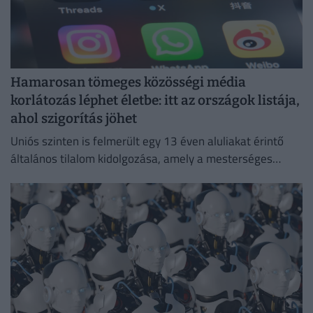
Hamarosan tömeges közösségi média
korlátozás léphet életbe: itt az országok listája,
ahol szigorítás jöhet
Uniós szinten is felmerült egy 13 éven aluliakat érintő
általános tilalom kidolgozása, amely a mesterséges
intelligencián alapuló csevegőrobotokra és a
videojátékokra is kiterjedne.