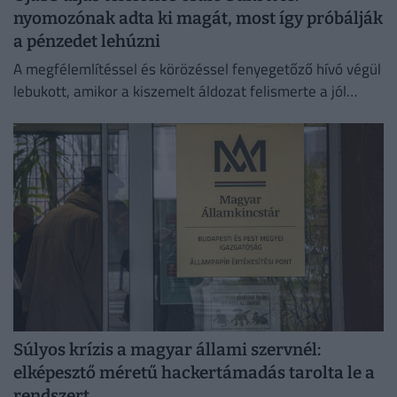
nyomozónak adta ki magát, most így próbálják
a pénzedet lehúzni
A megfélemlítéssel és körözéssel fenyegetőző hívó végül
lebukott, amikor a kiszemelt áldozat felismerte a jól
ismert átverési taktikát, és szembesítette vele az
elkövetőt.
Súlyos krízis a magyar állami szervnél:
elképesztő méretű hackertámadás tarolta le a
rendszert