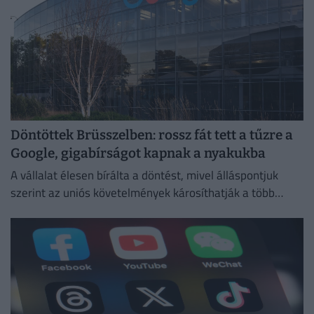
Döntöttek Brüsszelben: rossz fát tett a tűzre a
Google, gigabírságot kapnak a nyakukba
A vállalat élesen bírálta a döntést, mivel álláspontjuk
szerint az uniós követelmények károsíthatják a több
millió európai felhasználó által igénybe vett
szolgáltatásokat.