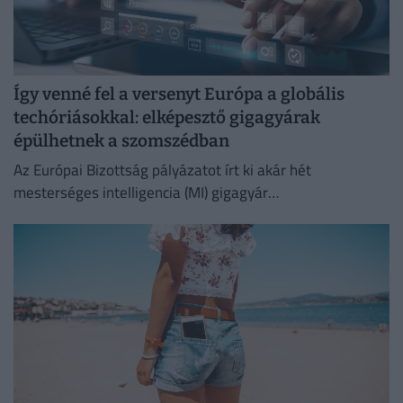
Így venné fel a versenyt Európa a globális
techóriásokkal: elképesztő gigagyárak
épülhetnek a szomszédban
Az Európai Bizottság pályázatot írt ki akár hét
mesterséges intelligencia (MI) gigagyár
közfinanszírozására, amellyel egy szuverén európai
infrastruktúrát kívánnak létrehozni