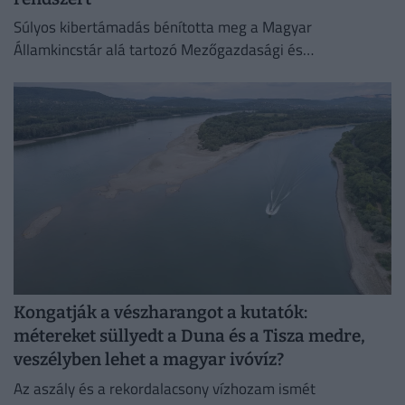
Súlyos kibertámadás bénította meg a Magyar
Államkincstár alá tartozó Mezőgazdasági és
Vidékfejlesztési Hivatal (MVH) informatikai rendszerét.
Kongatják a vészharangot a kutatók:
métereket süllyedt a Duna és a Tisza medre,
veszélyben lehet a magyar ivóvíz?
Az aszály és a rekordalacsony vízhozam ismét