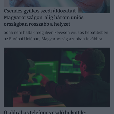
Csendes gyilkos szedi áldozatait
Magyarországon: alig három uniós
országban rosszabb a helyzet
Soha nem haltak meg ilyen kevesen vírusos hepatitisben
az Európai Unióban, Magyarország azonban továbbra
sem tartozik a legjobban teljesítő országok közé.
Újabb aljas telefonos csaló bukott le: