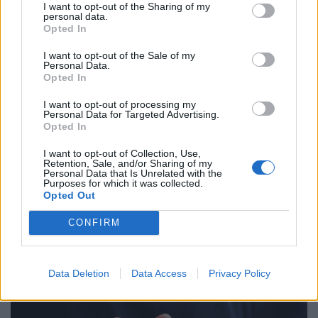
I want to opt-out of the Sharing of my
personal data.
Opted In
I want to opt-out of the Sale of my
Personal Data.
Opted In
I want to opt-out of processing my
Personal Data for Targeted Advertising.
Opted In
I want to opt-out of Collection, Use,
Retention, Sale, and/or Sharing of my
Personal Data that Is Unrelated with the
Rendkívüli! Kibertámadás érte a Magyar
Purposes for which it was collected.
Államkincstárat, a behatolás orosz
Opted Out
szerverekről történhetett
CONFIRM
Titkosított fájlok, korlátozott szolgáltatások: orosz
szerverekről érkezhetett a Magyar Államkincstár elleni
támadás.
Data Deletion
Data Access
Privacy Policy