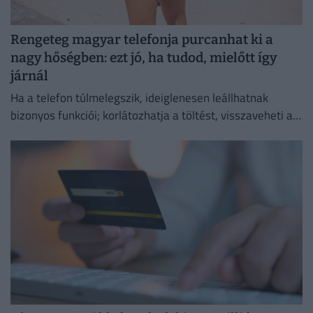
Rengeteg magyar telefonja purcanhat ki a
nagy hőségben: ezt jó, ha tudod, mielőtt így
járnál
Ha a telefon túlmelegszik, ideiglenesen leállhatnak
bizonyos funkciói; korlátozhatja a töltést, visszaveheti a
kijelző fényerejét vagy lassíthatja a működését.