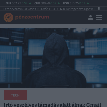
EUR
362.25
0.52
CHF
388.48
0.57
USD
313.76
0.67
áros
0-0
Vasas FC
|
Győri ETO FC
4-0
Nyíregyháza
|
Újpest FC
4-2
Debreceni V
TECH
Irtó veszélyes támadás alatt álnak Gmail