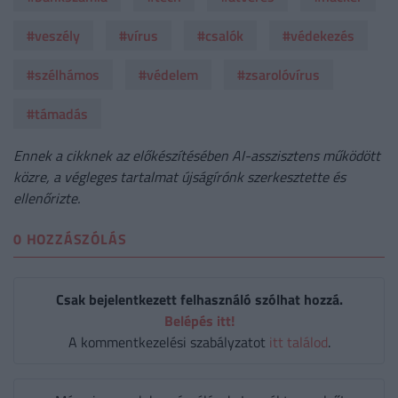
#veszély
#vírus
#csalók
#védekezés
#szélhámos
#védelem
#zsarolóvírus
#támadás
Ennek a cikknek az előkészítésében AI-asszisztens működött
közre, a végleges tartalmat újságírónk szerkesztette és
ellenőrizte.
0 HOZZÁSZÓLÁS
Csak bejelentkezett felhasználó szólhat hozzá.
Belépés itt!
A kommentkezelési szabályzatot
itt találod
.