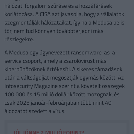
hálózati forgalom szűrése és a hozzáférések
korlátozása. A CISA azt javasolja, hogy a vállalatok
szegmentálják hálózataikat, így ha a Medusa be is
tör, nem tud könnyen továbbterjedni más
részlegekre.
A Medusa egy úgynevezett ransomware-as-a-
service csoport, amely a zsarolóvírust más
kiberbűnözőknek értékesíti. A sikeres támadások
után a váltságdíjat megosztják egymás között. Az
Infosecurity Magazine szerint a követelt összegek
100 000 és 15 millió dollár között mozognak, és
csak 2025 január-februárjában több mint 40
áldozatot szedett a vírus.
JÓL JÖNNE 2 MILLIÓ FORINT?