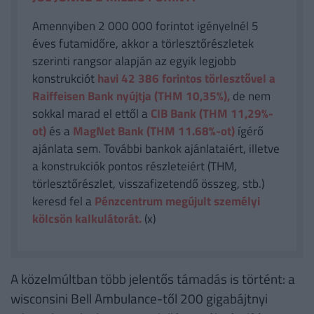
Amennyiben 2 000 000 forintot igényelnél 5
éves futamidőre, akkor a törlesztőrészletek
szerinti rangsor alapján az egyik legjobb
konstrukciót
havi 42 386
forintos törlesztővel a
Raiffeisen Bank nyújtja (THM 10,35%),
de nem
sokkal marad el ettől a
CIB Bank (THM 11,29%-
ot)
és a
MagNet Bank (THM 11.68%-ot)
ígérő
ajánlata sem. További bankok ajánlataiért, illetve
a konstrukciók pontos részleteiért (THM,
törlesztőrészlet, visszafizetendő összeg, stb.)
keresd fel a
Pénzcentrum megújult személyi
kölcsön kalkulátorát.
(x)
A közelmúltban több jelentős támadás is történt: a
wisconsini Bell Ambulance-től 200 gigabájtnyi