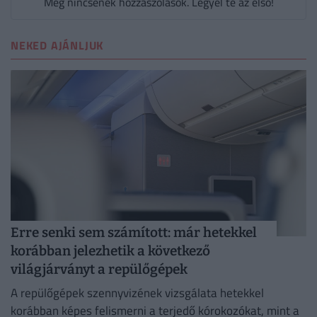
Még nincsenek hozzászólások. Legyél te az első!
NEKED AJÁNLJUK
Erre senki sem számított: már hetekkel
korábban jelezhetik a következő
világjárványt a repülőgépek
A repülőgépek szennyvizének vizsgálata hetekkel
korábban képes felismerni a terjedő kórokozókat, mint a