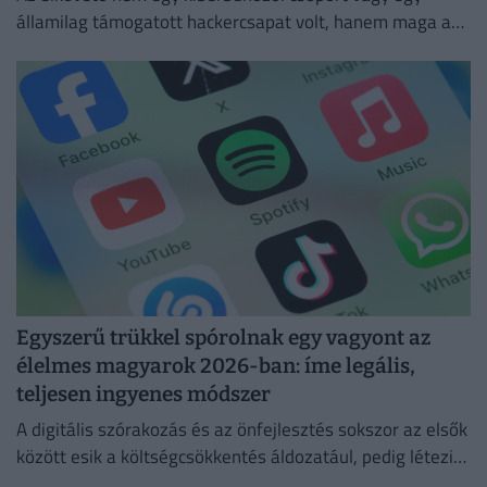
államilag támogatott hackercsapat volt, hanem maga a
ChatGPT
Egyszerű trükkel spórolnak egy vagyont az
élelmes magyarok 2026-ban: íme legális,
teljesen ingyenes módszer
A digitális szórakozás és az önfejlesztés sokszor az elsők
között esik a költségcsökkentés áldozatául, pedig létezik
egy teljesen legális és ingyenes kiskapu.