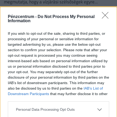
megmutatja, hogy a vízjárási szélsőségek egyre
súlyosabb társadalmi, gazdasági és környezeti kihívást
jelentenek.
Pénzcentrum -
Do Not Process My Personal
Information
If you wish to opt-out of the sale, sharing to third parties, or
processing of your personal or sensitive information for
targeted advertising by us, please use the below opt-out
section to confirm your selection. Please note that after your
opt-out request is processed you may continue seeing
interest-based ads based on personal information utilized by
us or personal information disclosed to third parties prior to
your opt-out. You may separately opt-out of the further
Kész, ennyi volt: brutális áremelés éri el a
disclosure of your personal information by third parties on the
IAB’s list of downstream participants. This information may
telefonokat és laptopokat, mélyen a zsebünkbe
also be disclosed by us to third parties on the
IAB’s List of
kell nyúlnunk
Downstream Participants
that may further disclose it to other
A mesterséges intelligencia robbanásszerű terjedése már
third parties.
nemcsak a technológiai vállalatokat érinti, hanem a
Personal Data Processing Opt Outs
hétköznapi fogyasztók pénztárcáját is.