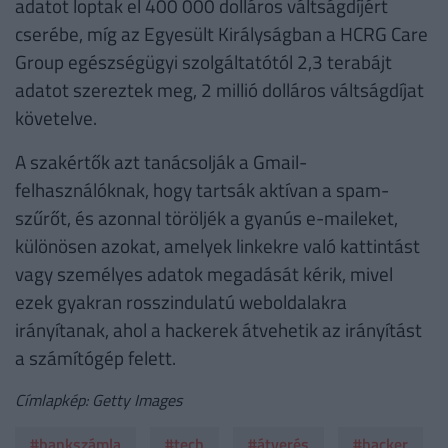
adatot loptak el 400 000 dolláros váltságdíjért
cserébe, míg az Egyesült Királyságban a HCRG Care
Group egészségügyi szolgáltatótól 2,3 terabájt
adatot szereztek meg, 2 millió dolláros váltságdíjat
követelve.
A szakértők azt tanácsolják a Gmail-
felhasználóknak, hogy tartsák aktívan a spam-
szűrőt, és azonnal töröljék a gyanús e-maileket,
különösen azokat, amelyek linkekre való kattintást
vagy személyes adatok megadását kérik, mivel
ezek gyakran rosszindulatú weboldalakra
irányítanak, ahol a hackerek átvehetik az irányítást
a számítógép felett.
Címlapkép: Getty Images
#bankszámla
#tech
#átverés
#hacker