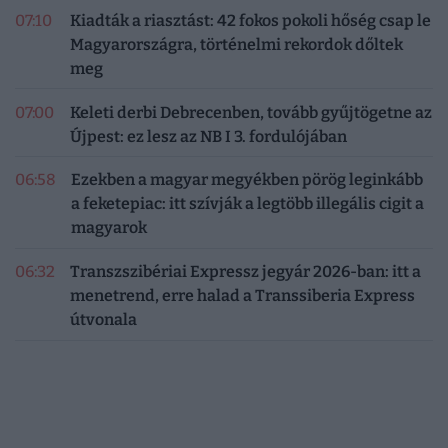
07:10
Kiadták a riasztást: 42 fokos pokoli hőség csap le
Magyarországra, történelmi rekordok dőltek
meg
07:00
Keleti derbi Debrecenben, tovább gyűjtögetne az
Újpest: ez lesz az NB I 3. fordulójában
06:58
Ezekben a magyar megyékben pörög leginkább
a feketepiac: itt szívják a legtöbb illegális cigit a
magyarok
06:32
Transzszibériai Expressz jegyár 2026-ban: itt a
menetrend, erre halad a Transsiberia Express
útvonala