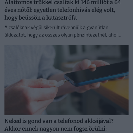
Alattomos trükkel csaltak ki 146 milliót a 64
éves nőtől: egyetlen telefonhívás elég volt,
hogy beüssön a katasztrófa
A csalóknak végül sikerült rávenniük a gyanútlan
áldozatot, hogy az összes olyan pénzintézetnél, ahol
lakossági bankszámlát vezet, utalásokat indítson az
utasításaik szerint.
Neked is gond van a telefonod akksijával?
Akkor ennek nagyon nem fogsz örülni: