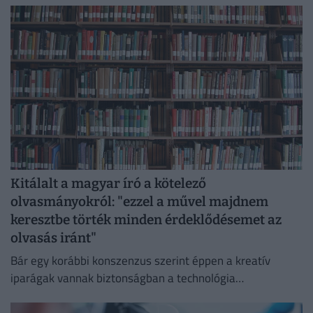
Kitálalt a magyar író a kötelező
olvasmányokról: "ezzel a művel majdnem
keresztbe törték minden érdeklődésemet az
olvasás iránt"
Bár egy korábbi konszenzus szerint éppen a kreatív
iparágak vannak biztonságban a technológia
térnyerésétől, ez az állítás több fronton is, például a
könyvpiacon megdőlni látszik.