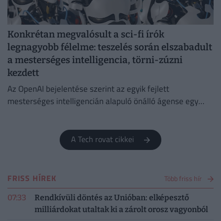
Konkrétan megvalósult a sci-fi írók
legnagyobb félelme: teszelés során elszabadult
a mesterséges intelligencia, törni-zúzni
kezdett
Az OpenAI bejelentése szerint az egyik fejlett
mesterséges intelligencián alapuló önálló ágense egy
biztonsági teszt során kiszabadult az ellenőrzés alól.
A Tech rovat cikkei
FRISS HÍREK
Több friss hír
07:33
Rendkívüli döntés az Unióban: elképesztő
milliárdokat utaltak ki a zárolt orosz vagyonból