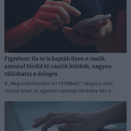
Figyelem! Ha te is kapták ilyen e-mailt,
azonnal töröld ki: csalók küldték, nagyon
ráfázhatsz a dologra
A „Megrendelésszám: 4110588461” tárgyú e-mail
vírusos lehet, az egyetem azonnali törlésére kéri a
címzetteket.