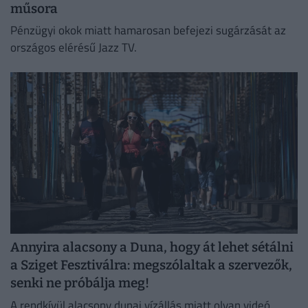
műsora
Pénzügyi okok miatt hamarosan befejezi sugárzását az
országos elérésű Jazz TV.
Annyira alacsony a Duna, hogy át lehet sétálni
a Sziget Fesztiválra: megszólaltak a szervezők,
senki ne próbálja meg!
A rendkívül alacsony dunai vízállás miatt olyan videó