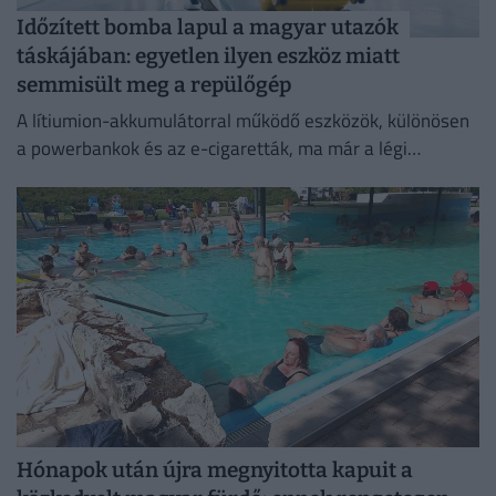
Időzített bomba lapul a magyar utazók
táskájában: egyetlen ilyen eszköz miatt
semmisült meg a repülőgép
A lítiumion-akkumulátorral működő eszközök, különösen
a powerbankok és az e-cigaretták, ma már a légi
közlekedés egyik legnagyobb biztonsági kockázatát
jelentik.
Hónapok után újra megnyitotta kapuit a