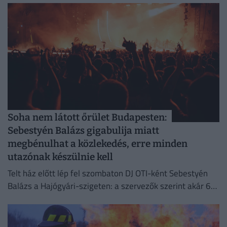
Soha nem látott őrület Budapesten:
Sebestyén Balázs gigabulija miatt
megbénulhat a közlekedés, erre minden
utazónak készülnie kell
Telt ház előtt lép fel szombaton DJ OTI-ként Sebestyén
Balázs a Hajógyári-szigeten: a szervezők szerint akár 65
ezer ember is érkezhet a rendezvényre.