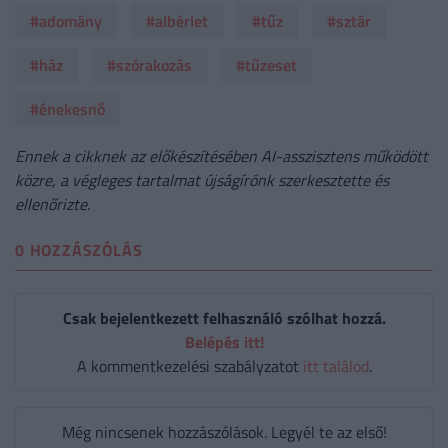
#adomány
#albérlet
#tűz
#sztár
#ház
#szórakozás
#tűzeset
#énekesnő
Ennek a cikknek az előkészítésében AI-asszisztens működött
közre, a végleges tartalmat újságírónk szerkesztette és
ellenőrizte.
0 HOZZÁSZÓLÁS
Csak bejelentkezett felhasználó szólhat hozzá.
Belépés itt!
A kommentkezelési szabályzatot
itt találod
.
Még nincsenek hozzászólások. Legyél te az első!