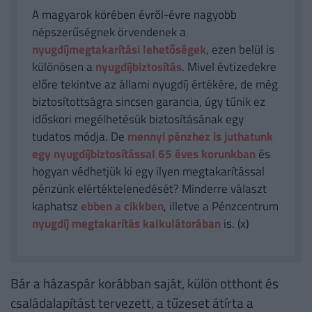
A magyarok körében évről-évre nagyobb
népszerűségnek örvendenek a
nyugdíjmegtakarítási lehetőségek
, ezen belül is
különösen a
nyugdíjbiztosítás
. Mivel évtizedekre
előre tekintve az állami nyugdíj értékére, de még
biztosítottságra sincsen garancia, úgy tűnik ez
időskori megélhetésük biztosításának egy
tudatos módja. De
mennyi pénzhez is juthatunk
egy nyugdíjbiztosítással 65 éves korunkban
és
hogyan védhetjük ki egy ilyen megtakarítással
pénzünk elértéktelenedését? Minderre választ
kaphatsz
ebben a cikkben
, illetve a Pénzcentrum
nyugdíj megtakarítás kalkulátorában
is. (x)
Bár a házaspár korábban saját, külön otthont és
családalapítást tervezett, a tűzeset átírta a