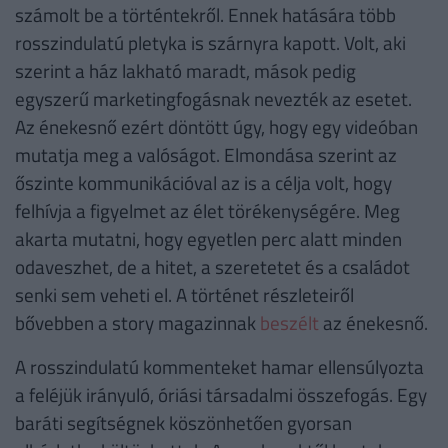
számolt be a történtekről. Ennek hatására több
rosszindulatú pletyka is szárnyra kapott. Volt, aki
szerint a ház lakható maradt, mások pedig
egyszerű marketingfogásnak nevezték az esetet.
Az énekesnő ezért döntött úgy, hogy egy videóban
mutatja meg a valóságot. Elmondása szerint az
őszinte kommunikációval az is a célja volt, hogy
felhívja a figyelmet az élet törékenységére. Meg
akarta mutatni, hogy egyetlen perc alatt minden
odaveszhet, de a hitet, a szeretetet és a családot
senki sem veheti el. A történet részleteiről
bővebben a story magazinnak
beszélt
az énekesnő.
A rosszindulatú kommenteket hamar ellensúlyozta
a feléjük irányuló, óriási társadalmi összefogás. Egy
baráti segítségnek köszönhetően gyorsan