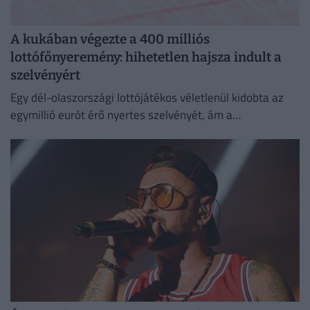
A kukában végezte a 400 milliós
lottófőnyeremény: hihetetlen hajsza indult a
szelvényért
Egy dél-olaszországi lottójátékos véletlenül kidobta az
egymillió eurót érő nyertes szelvényét, ám a
szemétszállítók kétnapos kutatás után megtalálták azt a
hulladékhegyben.