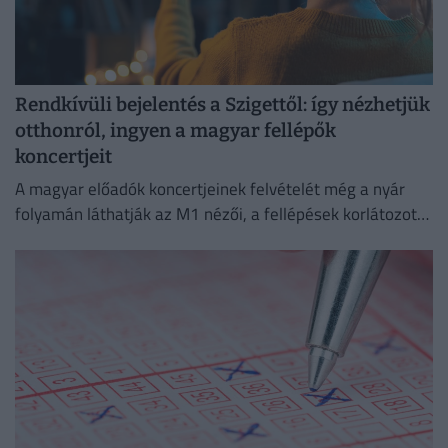
Rendkívüli bejelentés a Szigettől: így nézhetjük
otthonról, ingyen a magyar fellépők
koncertjeit
A magyar előadók koncertjeinek felvételét még a nyár
folyamán láthatják az M1 nézői, a fellépések korlátozott
ideig a Médiaklikken is visszanézhetők lesznek.