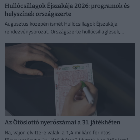
Hullócsillagok Éjszakája 2026: programok és
helyszínek országszerte
Augusztus közepén ismét Hullócsillagok Éjszakája
rendezvénysorozat. Országszerte hullócsillaglesek,
távcsöves bemutatók és különleges esti programok az
égbolt szerelmeseinek.
Az Ötöslottó nyerőszámai a 31. játékhéten
Na, vajon elvitte-e valaki a 1,4 milliárd forintos