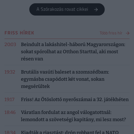
A Szórakozás rovat cikkei
FRISS HÍREK
Több friss hír
20:03
Beindult a lakáshitel-háború Magyarországon:
sokat spórolhat az Otthon Starttal, aki most
résen van
19:32
Brutális vasúti baleset a szomszédbam:
egymásba csapódott két vonat, sokan
megsérültek
19:17
Friss! Az Ötöslottó nyerőszámai a 32. játékhéten
18:46
Váratlan fordulat az angol válogatottnál:
lemondott a szövetségi kapitány, mi lesz most?
18:34
Kiadták a riasztást: drón robbant fel a NATO