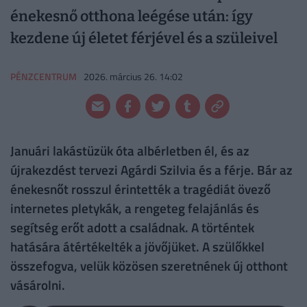
énekesnő otthona leégése után: így
kezdene új életet férjével és a szüleivel
PÉNZCENTRUM
2026. március 26. 14:02
Januári lakástüzük óta albérletben él, és az
újrakezdést tervezi Agárdi Szilvia és a férje. Bár az
énekesnőt rosszul érintették a tragédiát övező
internetes pletykák, a rengeteg felajánlás és
segítség erőt adott a családnak. A történtek
hatására átértékelték a jövőjüket. A szülőkkel
összefogva, velük közösen szeretnének új otthont
vásárolni.