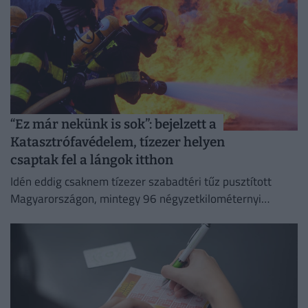
“Ez már nekünk is sok”: bejelzett a
Katasztrófavédelem, tízezer helyen
csaptak fel a lángok itthon
Idén eddig csaknem tízezer szabadtéri tűz pusztított
Magyarországon, mintegy 96 négyzetkilométernyi
területet emésztve fel.