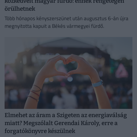
közkedvelt magyar fürdő: ennek rengetegen
örülhetnek
Több hónapos kényszerszünet után augusztus 6-án újra
megnyitotta kapuit a Békés vármegyei fürdő.
Elmehet az áram a Szigeten az energiaválság
miatt? Megszólalt Gerendai Károly, erre a
forgatókönyvre készülnek