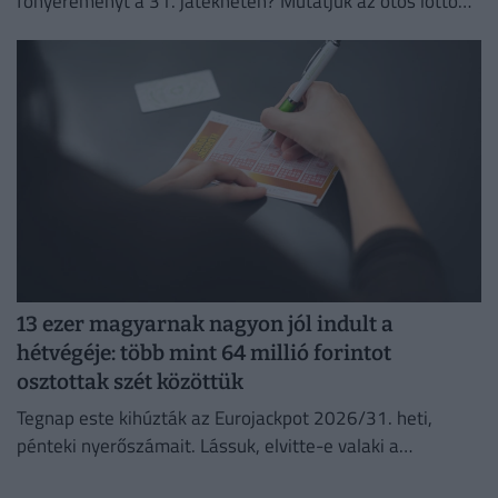
főnyereményt a 31. játékhéten? Mutatjuk az ötös lottó
nyerőszámait és a nyereményeket!
13 ezer magyarnak nagyon jól indult a
hétvégéje: több mint 64 millió forintot
osztottak szét közöttük
Tegnap este kihúzták az Eurojackpot 2026/31. heti,
pénteki nyerőszámait. Lássuk, elvitte-e valaki a
főnyereményt.