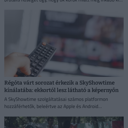
vannak téve a brutális meleg hatásainak.
Régóta várt sorozat érkezik a SkyShowtime
kínálatába: ekkortól lesz látható a képernyőn
A SkyShowtime szolgáltatásai számos platformon
hozzáférhetők, beleértve az Apple és Android
okoseszközöket.