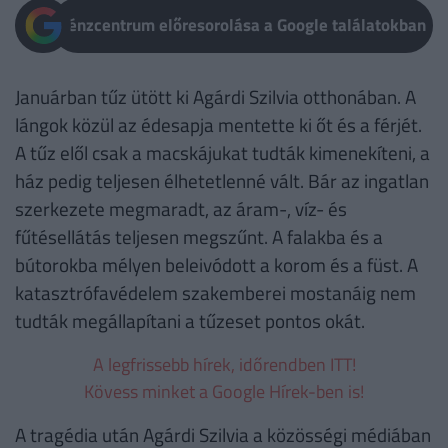
Pénzcentrum előresorolása a Google találatokban
Januárban tűz ütött ki Agárdi Szilvia otthonában. A
lángok közül az édesapja mentette ki őt és a férjét.
A tűz elől csak a macskájukat tudták kimenekíteni, a
ház pedig teljesen élhetetlenné vált. Bár az ingatlan
szerkezete megmaradt, az áram-, víz- és
fűtésellátás teljesen megszűnt. A falakba és a
bútorokba mélyen beleivódott a korom és a füst. A
katasztrófavédelem szakemberei mostanáig nem
tudták megállapítani a tűzeset pontos okát.
A legfrissebb hírek, időrendben ITT!
Kövess minket a Google Hírek-ben is!
A tragédia után Agárdi Szilvia a közösségi médiában