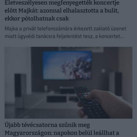
Életveszélyesen megfenyegették koncertje
előtt Majkát: azonnal elhalasztotta a bulit,
ekkor pótolhatnak csak
Majka a privát telefonszámára érkezett zaklató üzenet
miatt ügyvédi tanácsra feljelentést tesz, a koncertet
pedig csak a körülmények megnyugtató tisztázása után
pótolják.
Újabb tévécsatorna szűnik meg
Magyarországon: napokon belül leállhat a