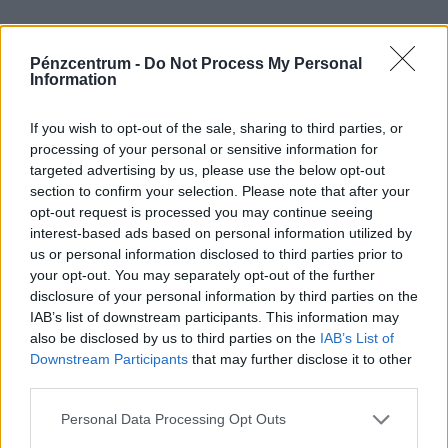
idején,
Pénzcentrum -
Do Not Process My Personal
Information
If you wish to opt-out of the sale, sharing to third parties, or
processing of your personal or sensitive information for
targeted advertising by us, please use the below opt-out
section to confirm your selection. Please note that after your
opt-out request is processed you may continue seeing
interest-based ads based on personal information utilized by
us or personal information disclosed to third parties prior to
your opt-out. You may separately opt-out of the further
A Hatoslottó nyerőszámai a 32. héten,
disclosure of your personal information by third parties on the
csütörtökön
IAB’s list of downstream participants. This information may
Vajon elvitte valaki az 770 millió forintos főnyereményt a
also be disclosed by us to third parties on the
IAB’s List of
hatoslottó csütörtöki sorsolásán?
Downstream Participants
that may further disclose it to other
third parties.
Personal Data Processing Opt Outs