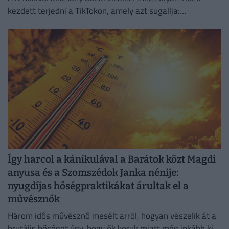
kezdett terjedni a TikTokon, amely azt sugallja:
gyakorlatilag gyalog is át lehet jutni a Hajógyári-szigetre.
Így harcol a kánikulával a Barátok közt Magdi
anyusa és a Szomszédok Janka nénije:
nyugdíjas hőségpraktikákat árultak el a
művésznők
Három idős művésznő mesélt arról, hogyan vészelik át a
brutális hőséget úgy, hogy ők koruk miatt még inkább ki