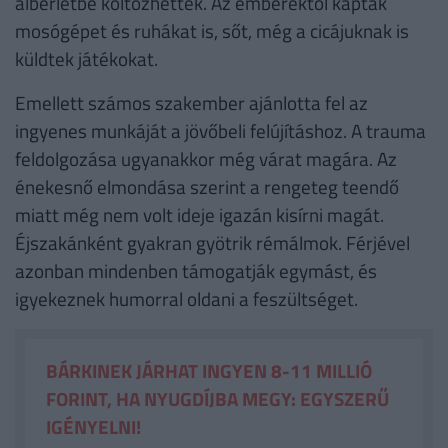
albérletbe költözhettek. Az emberektől kaptak
mosógépet és ruhákat is, sőt, még a cicájuknak is
küldtek játékokat.
Emellett számos szakember ajánlotta fel az
ingyenes munkáját a jövőbeli felújításhoz. A trauma
feldolgozása ugyanakkor még várat magára. Az
énekesnő elmondása szerint a rengeteg teendő
miatt még nem volt ideje igazán kisírni magát.
Éjszakánként gyakran gyötrik rémálmok. Férjével
azonban mindenben támogatják egymást, és
igyekeznek humorral oldani a feszültséget.
BÁRKINEK JÁRHAT INGYEN 8-11 MILLIÓ
FORINT, HA NYUGDÍJBA MEGY: EGYSZERŰ
IGÉNYELNI!