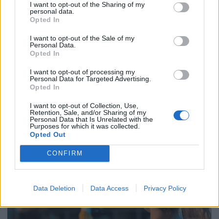
I want to opt-out of the Sharing of my
personal data.
Opted In
I want to opt-out of the Sale of my
Personal Data.
Opted In
I want to opt-out of processing my
Personal Data for Targeted Advertising.
Opted In
A Skandináv lottó nyerőszámai a 32. héten
I want to opt-out of Collection, Use,
Retention, Sale, and/or Sharing of my
Kihúzták a Skandináv lottó 2026/32. heti nyerőszámait.
Personal Data that Is Unrelated with the
Lássuk, elvitte-e valaki a 600 millió forintos
Purposes for which it was collected.
Opted Out
főnyereményt.
CONFIRM
Data Deletion
Data Access
Privacy Policy