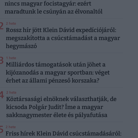
nincs magyar focistagyár: ezért
maradtunk le csúnyán az élvonaltól
2
2 hete
Rossz hír jött Klein Dávid expedíciójáról:
megszakította a csúcstámadást a magyar
hegymászó
3
1 hete
Milliárdos támogatások után jöhet a
kijózanodás a magyar sportban: véget
érhet az állami pénzeső korszaka?
4
2 hete
Köztársasági elnöknek választhatják, de
kicsoda Polgár Judit? Íme a magyar
sakknagymester élete és pályafutása
5
2 hete
Friss hírek Klein Dávid csúcstámadásáról: