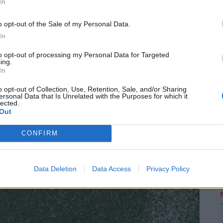
In
t közre, a végleges tartalmat újságírónk szerkesztette és
o opt-out of the Sale of my Personal Data.
In
2
to opt-out of processing my Personal Data for Targeted
ing.
In
áló szólhat hozzá.
Belépés itt!
o opt-out of Collection, Use, Retention, Sale, and/or Sharing
ersonal Data that Is Unrelated with the Purposes for which it
zabályzatot
itt találod
.
lected.
Out
ások. Legyél te az első!
CONFIRM
Data Deletion
Data Access
Privacy Policy