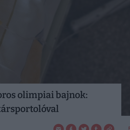
os olimpiai bajnok:
társportolóval