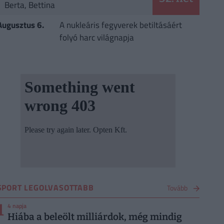
Berta, Bettina
Augusztus 6.
A nukleáris fegyverek betiltásáért
folyó harc világnapja
SPORT LEGOLVASOTTABB
Tovább
1
4 napja
Hiába a beleölt milliárdok, még mindig