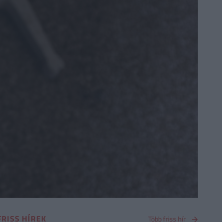
FRISS HÍREK
Több friss hír