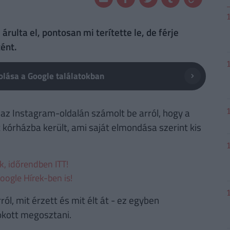
rulta el, pontosan mi terítette le, de férje
ént.
lása a Google találatokban
 az Instagram-oldalán számolt be arról, hogy a
 kórházba került, ami saját elmondása szerint kis
ek, időrendben ITT!
oogle Hírek-ben is!
l, mit érzett és mit élt át - ez egyben
okott megosztani.