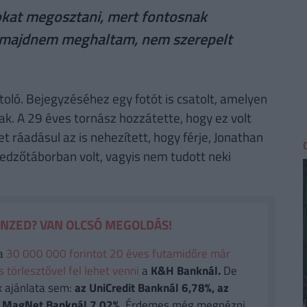
kat megosztani, mert fontosnak
y majdnem meghaltam, nem szerepelt
ló. Bejegyzéséhez egy fotót is csatolt, amelyen
ak. A 29 éves tornász hozzátette, hogy ez volt
t ráadásul az is nehezített, hogy férje, Jonathan
edzőtáborban volt, vagyis nem tudott neki
ÉNZED? VAN OLCSÓ MEGOLDÁS!
a
30 000 000 forintot 20 éves futamidőre már
törlesztővel fel lehet venni
a
K&H Banknál.
De
k ajánlata sem:
az UniCredit Banknál 6,78%, az
 a MagNet Banknál 7,02%.
Érdemes még megnézni