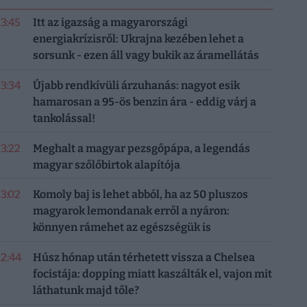
13:45
Itt az igazság a magyarországi
energiakrízisről: Ukrajna kezében lehet a
sorsunk - ezen áll vagy bukik az áramellátás
13:34
Újabb rendkívüli árzuhanás: nagyot esik
hamarosan a 95-ös benzin ára - eddig várj a
tankolással!
13:22
Meghalt a magyar pezsgőpápa, a legendás
magyar szőlőbirtok alapítója
13:02
Komoly baj is lehet abból, ha az 50 pluszos
magyarok lemondanak erről a nyáron:
könnyen rámehet az egészségük is
12:44
Húsz hónap után térhetett vissza a Chelsea
focistája: dopping miatt kaszálták el, vajon mit
láthatunk majd tőle?