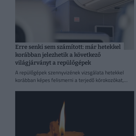
Erre senki sem számított: már hetekkel
korábban jelezhetik a következő
világjárványt a repülőgépek
A repülőgépek szennyvizének vizsgálata hetekkel
korábban képes felismerni a terjedő kórokozókat,
mint a hagyományos globális járványügyi
megfigyelési módszerek.