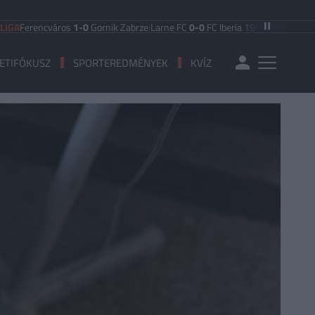
ncváros
1-0
Gornik Zabrze
|
Larne FC
0-0
FC Iberia 1999
|
Shamrock Rovers
3
ETIFÓKUSZ
SPORTEREDMÉNYEK
KVÍZ