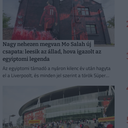
Nagy nehezen megvan Mo Salah új
csapata: leesik az állad, hova igazolt az
egyiptomi legenda
Az egyiptomi támadó a nyáron kilenc év után hagyta
el a Liverpoolt, és minden jel szerint a török Süper
Ligben szereplő együttesnél folytatja pályafutását.