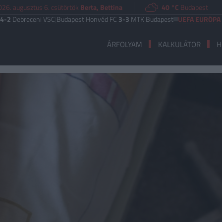
026. augusztus 6. csütörtök
Berta, Bettina
40 °C
Budapest
ceni VSC
|
Budapest Honvéd FC
3-3
MTK Budapest
UEFA EURÓPA LIGA
Fere
ÁRFOLYAM
KALKULÁTOR
H