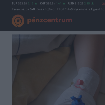
EUR
363.89
2.16
CHF
389.34
1.44
USD
315.23
2.15
2
Ferencváros
0-0
Vasas FC
|
Győri ETO FC
4-0
Nyíregyháza
|
Újpest FC
4-2
Debre