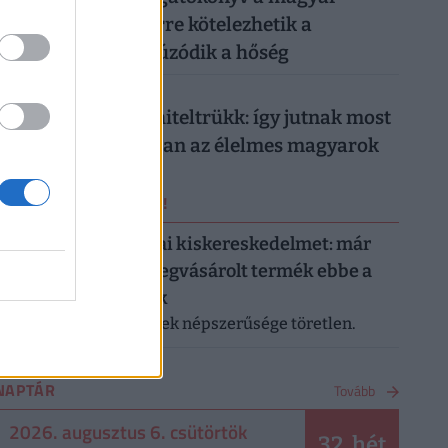
munkahelyeken: erre kötelezhetik a
dolgozókat, ha elhúzódik a hőség
026. augusztus 5.
Működik a legális hiteltrükk: így jutnak most
milliókhoz olcsóbban az élelmes magyarok
ERRŐL NE MARADJ LE!
Letarolták az európai kiskereskedelmet: már
minden második megvásárolt termék ebbe a
kategóriába tartozik
A saját márkás termékek népszerűsége töretlen.
NAPTÁR
Tovább
2026. augusztus 6. csütörtök
32. hét