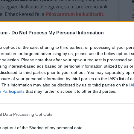
és egyedi kalkulációt végezni, saját preferenciáink
2
e. Ehhez keresd fel a
Pénzcentrum kalkulátorát.
rum -
Do Not Process My Personal Information
2
t vele, de jelezte, hogy a hét nagy részét
to opt-out of the sale, sharing to third parties, or processing of your per
formation for targeted advertising by us, please use the below opt-out s
arázok majd" – írta, egyúttal megköszönve a
r selection. Please note that after your opt-out request is processed y
a virágokat.
eing interest-based ads based on personal information utilized by us or
disclosed to third parties prior to your opt-out. You may separately opt-
ilyen rendkívüli megterhelést jelent az élsport a
losure of your personal information by third parties on the IAB’s list of
tt tavalyi interjújában felidézte, hogy a 2024-es
. This information may also be disclosed by us to third parties on the
IA
2
Participants
that may further disclose it to other third parties.
eomlott, és tíz napig betegséggel küzdött.
l Data Processing Opt Outs
#betegség
#instagram
#sportoló
2
o opt-out of the Sharing of my personal data.