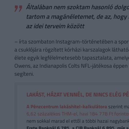
Általában nem szoktam hasonló dolgo
tartom a magánéletemet, de az, hog
az idei terveim között
– írta szombaton Instagram-történetében a sporto
a csuklójára rögzített kórházi karszalagok látható
élete egyik legfélelmetesebb tapasztalata, amelye
Owens, az Indianapolis Colts NFL-játékosa éppen 
segíteni.
LAKÁST, HÁZAT VENNÉL, DE NINCS ELÉG P
A Pénzcentrum lakáshitel-kalkulátora
szerint m
6,62 százalékos THM-el, havi 184 778 Ft forintos 
nem sokkal marad el ettől a többi hazai nagyban
Erste Banknál 6,78%, a CIB Banknál 6,89%, míg