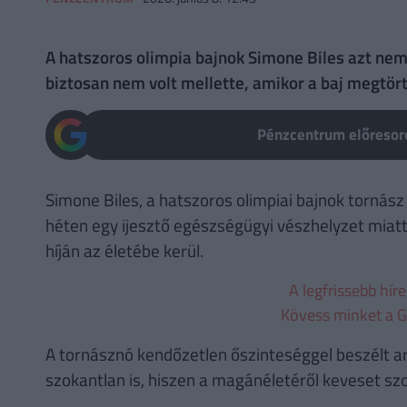
A hatszoros olimpia bajnok Simone Biles azt nem á
biztosan nem volt mellette, amikor a baj megtört
Pénzcentrum előresoro
Simone Biles, a hatszoros olimpiai bajnok tornász
héten egy ijesztő egészségügyi vészhelyzet miatt
híján az életébe kerül.
A legfrissebb hír
Kövess minket a G
A tornásznó kendőzetlen őszinteséggel beszélt arró
szokantlan is, hiszen a magánéletéről keveset sz