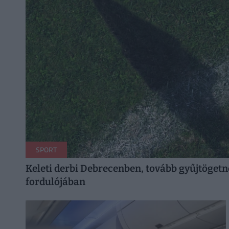
SPORT
Keleti derbi Debrecenben, tovább gyűjtögetne a
fordulójában