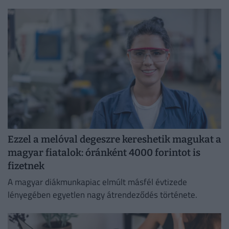
átláthatóbbá teszi a vállalati javadalmazást:
Ezzel a melóval degeszre kereshetik magukat a
magyar fiatalok: óránként 4000 forintot is
fizetnek
A magyar diákmunkapiac elmúlt másfél évtizede
lényegében egyetlen nagy átrendeződés története.