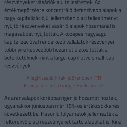
részvényeket vásárlók alulteljesítettek. Az
értékmegőrzésre koncentráló defenzívebb alapok a
nagy kapitalizációjú, jellemzően piaci teljesítményt
nyújtó részvényeket vásárló alapok hozamánál is
magasabbat nyújtottak. A közepes nagyságú
kapitalizációval rendelkező vállalatok részvényei
többnyire kedvezőbb hozamot biztosítottak a
befektetőknek mint a large-cap illetve small-cap
részvények.
A legfrissebb hírek, időrendben ITT!
Kövess minket a Google Hírek-ben is!
Az aranyalapok korábban igen jó hozamot hoztak,
ugyanakkor júniusban már 18%-os értékcsökkenés
következett be. Hasonló folyamatok jellemezték a
feltörekvő piaci részvényeket tartó alapokat is. Kína