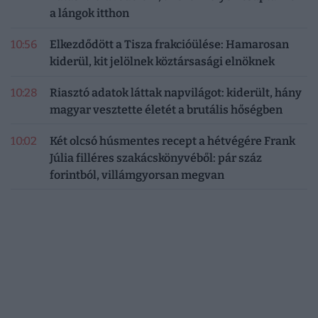
a lángok itthon
10:56
Elkezdődött a Tisza frakcióülése: Hamarosan
kiderül, kit jelölnek köztársasági elnöknek
10:28
Riasztó adatok láttak napvilágot: kiderült, hány
magyar vesztette életét a brutális hőségben
10:02
Két olcsó húsmentes recept a hétvégére Frank
Júlia filléres szakácskönyvéből: pár száz
forintból, villámgyorsan megvan