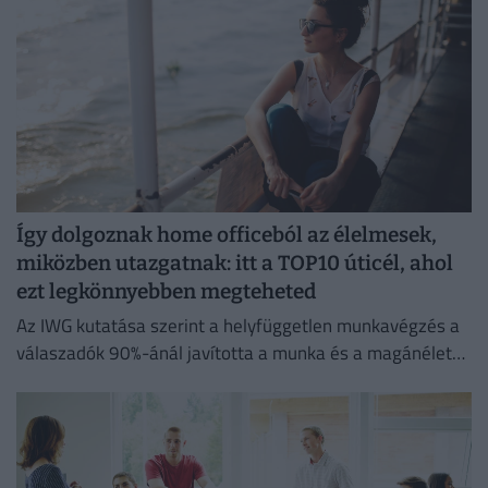
Így dolgoznak home officeból az élelmesek,
miközben utazgatnak: itt a TOP10 úticél, ahol
ezt legkönnyebben megteheted
Az IWG kutatása szerint a helyfüggetlen munkavégzés a
válaszadók 90%-ánál javította a munka és a magánélet
egyensúlyát, míg 80%-uk produktívabbnak érzi magát.