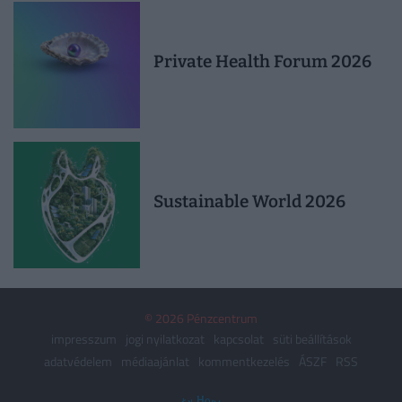
Private Health Forum 2026
Sustainable World 2026
© 2026 Pénzcentrum
impresszum
jogi nyilatkozat
kapcsolat
süti beállítások
adatvédelem
médiaajánlat
kommentkezelés
ÁSZF
RSS