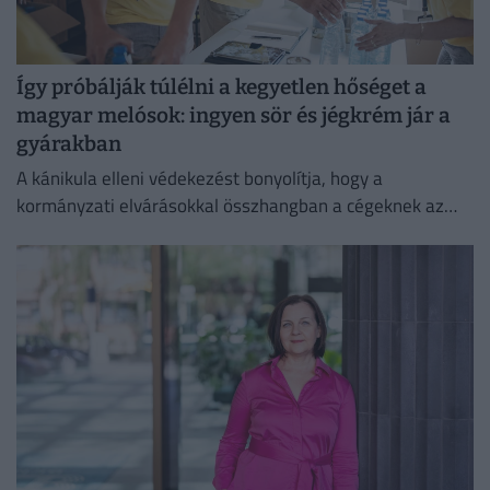
Így próbálják túlélni a kegyetlen hőséget a
magyar melósok: ingyen sör és jégkrém jár a
gyárakban
A kánikula elleni védekezést bonyolítja, hogy a
kormányzati elvárásokkal összhangban a cégeknek az
energiafogyasztásukat is mérsékelniük kell.