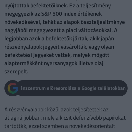
nyújtottak befektetőiknek. Ez a teljesítmény
megegyezik az S&P 500 index értékének
növekedésével, tehát az alapok összteljesítménye
nagyjából megegyezett a piaci változásokkal. A
legjobban azok a befektetők jártak, akik japán
részvényalapok jegyeit vásárolták, vagy olyan
befektetési jegyeket vettek, melyek mögött
alaptermékként nyersanyagok illetve olaj
szerepelt.
Pénzcentrum előresorolása a Google találatokban
A részvényalapok közül azok teljesítettek az
átlagnál jobban, mely a kicsit defenzívebb papírokat
tartották, ezzel szemben a növekedésorientált