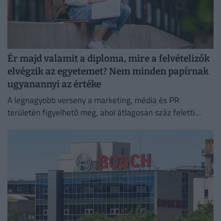
Ér majd valamit a diploma, mire a felvételizők
elvégzik az egyetemet? Nem minden papírnak
ugyanannyi az értéke
A legnagyobb verseny a marketing, média és PR
területén figyelhető meg, ahol átlagosan száz feletti
jelentkező juthat egy pályakezdő állásra.