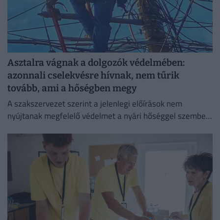
Asztalra vágnak a dolgozók védelmében:
azonnali cselekvésre hívnak, nem tűrik
tovább, ami a hőségben megy
A szakszervezet szerint a jelenlegi előírások nem
nyújtanak megfelelő védelmet a nyári hőséggel szemben,
ezért aláírásgyűjtést indítottak a dolgozók egészségének
védelmében.