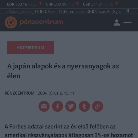
EUR
363.18
-2.23
CHF
388.84
-1.5
USD
314.21
-2.76
gerszegi TE
5-2
Paksi FC
|
Ferencváros
0-0
Vasas FC
|
Győri ETO FC
4-0
Nyíreg
HRCENTRUM
A japán alapok és a nyersanyagok az
élen
PÉNZCENTRUM
2004. július 2. 15:11
A Forbes adatai szerint az év első felében az
amerikai részvényalapok átlagosan 3%-os hozamot