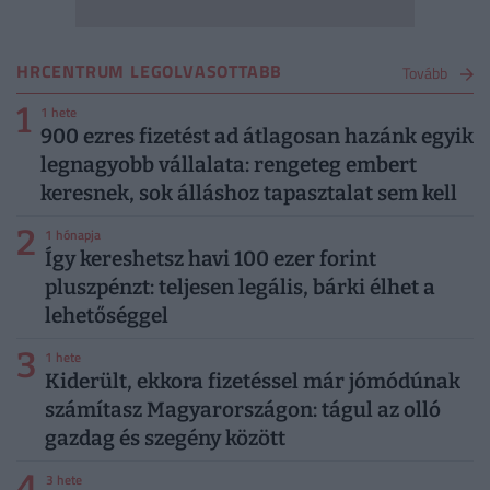
HRCENTRUM LEGOLVASOTTABB
Tovább
1
1 hete
900 ezres fizetést ad átlagosan hazánk egyik
legnagyobb vállalata: rengeteg embert
keresnek, sok álláshoz tapasztalat sem kell
2
1 hónapja
Így kereshetsz havi 100 ezer forint
pluszpénzt: teljesen legális, bárki élhet a
lehetőséggel
3
1 hete
Kiderült, ekkora fizetéssel már jómódúnak
számítasz Magyarországon: tágul az olló
gazdag és szegény között
4
3 hete