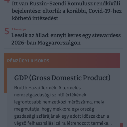
Itt van Ruszin-Szendi Romulusz rendkívüli
bejelentése: eltörlik a korábbi, Covid-19-hez
köthető intézedést
5
1 hónapja
Leesik az állad: ennyit keres egy stewardess
2026-ban Magyarországon
PÉNZÜGYI KISOKOS
GDP (Gross Domestic Product)
Bruttó Hazai Termék. A termelés
nemzetgazdasági szintű értékének
legfontosabb nemzetközi mérőszáma, mely
megmutatja, hogy mekkora egy ország
gazdasági szférájának egy adott időszakban a
végső felhasználási célra létrehozott termékek