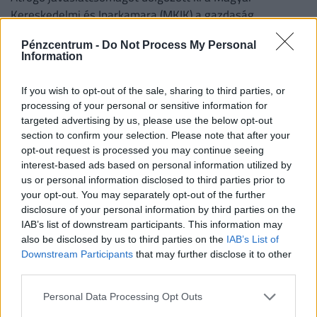
Kereskedelmi és Iparkamara (MKIK) a gazdaság
működőképességének megőrzése és az energiaválság
Pénzcentrum -
Do Not Process My Personal
kezelése érdekében.
Information
If you wish to opt-out of the sale, sharing to third parties, or
processing of your personal or sensitive information for
targeted advertising by us, please use the below opt-out
section to confirm your selection. Please note that after your
opt-out request is processed you may continue seeing
interest-based ads based on personal information utilized by
us or personal information disclosed to third parties prior to
your opt-out. You may separately opt-out of the further
disclosure of your personal information by third parties on the
900 ezres a fizetés átlagosan ennél a hazai
IAB’s list of downstream participants. This information may
vállalatnál: sok álláshoz még tapasztalat sem
also be disclosed by us to third parties on the
IAB’s List of
Downstream Participants
that may further disclose it to other
kell
third parties.
Heti összefoglaló a Pénzcentrum legolvasottabb
cikkeiből: ezek a témák mozgatták meg leginkább az
Personal Data Processing Opt Outs
olvasókat.