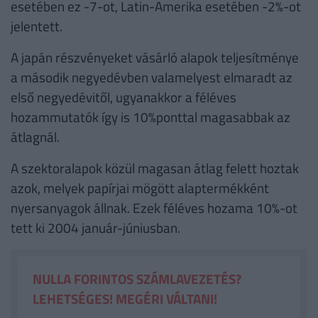
esetében ez -7-ot, Latin-Amerika esetében -2%-ot
jelentett.
A japán részvényeket vásárló alapok teljesítménye
a második negyedévben valamelyest elmaradt az
első negyedévitől, ugyanakkor a féléves
hozammutatók így is 10%ponttal magasabbak az
átlagnál.
A szektoralapok közül magasan átlag felett hoztak
azok, melyek papírjai mögött alaptermékként
nyersanyagok állnak. Ezek féléves hozama 10%-ot
tett ki 2004 január-júniusban.
NULLA FORINTOS SZÁMLAVEZETÉS?
LEHETSÉGES! MEGÉRI VÁLTANI!