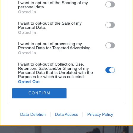
I want to opt-out of the Sharing of my
personal data.
Opted In
I want to opt-out of the Sale of my
Personal Data.
Opted In
I want to opt-out of processing my
Personal Data for Targeted Advertising.
Opted In
I want to opt-out of Collection, Use,
Retention, Sale, and/or Sharing of my
Personal Data that Is Unrelated with the
Purposes for which it was collected.
Kiderült, ekkora fizetéssel már jómódúnak
Opted Out
számítasz Magyarországon: tágul az olló
gazdag és szegény között
CONFIRM
Hiába emelkednek látványosan a magyar bérek, a
számok mögött továbbra is jelentős jövedelmi
Data Deletion
Data Access
Privacy Policy
különbségek húzódnak meg.