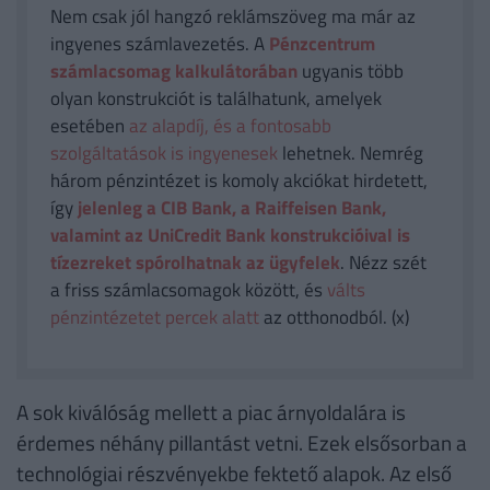
Nem csak jól hangzó reklámszöveg ma már az
ingyenes számlavezetés. A
Pénzcentrum
számlacsomag kalkulátorában
ugyanis több
olyan konstrukciót is találhatunk, amelyek
esetében
az alapdíj, és a fontosabb
szolgáltatások is ingyenesek
lehetnek. Nemrég
három pénzintézet is komoly akciókat hirdetett,
így
jelenleg a CIB Bank, a Raiffeisen Bank,
valamint az UniCredit Bank konstrukcióival is
tízezreket spórolhatnak az ügyfelek
. Nézz szét
a friss számlacsomagok között, és
válts
pénzintézetet percek alatt
az otthonodból. (x)
A sok kiválóság mellett a piac árnyoldalára is
érdemes néhány pillantást vetni. Ezek elsősorban a
technológiai részvényekbe fektető alapok. Az első