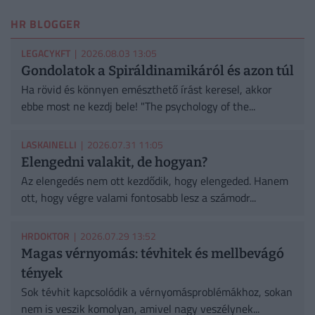
HR BLOGGER
LEGACYKFT
| 2026.08.03 13:05
Gondolatok a Spiráldinamikáról és azon túl
Ha rövid és könnyen emészthető írást keresel, akkor
ebbe most ne kezdj bele! "The psychology of the...
LASKAINELLI
| 2026.07.31 11:05
Elengedni valakit, de hogyan?
Az elengedés nem ott kezdődik, hogy elengeded. Hanem
ott, hogy végre valami fontosabb lesz a számodr...
HRDOKTOR
| 2026.07.29 13:52
Magas vérnyomás: tévhitek és mellbevágó
tények
Sok tévhit kapcsolódik a vérnyomásproblémákhoz, sokan
nem is veszik komolyan, amivel nagy veszélynek...