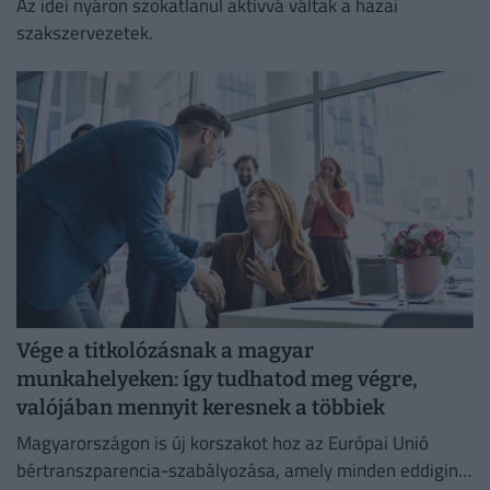
Az idei nyáron szokatlanul aktívvá váltak a hazai
szakszervezetek.
Vége a titkolózásnak a magyar
munkahelyeken: így tudhatod meg végre,
valójában mennyit keresnek a többiek
Magyarországon is új korszakot hoz az Európai Unió
bértranszparencia-szabályozása, amely minden eddiginél