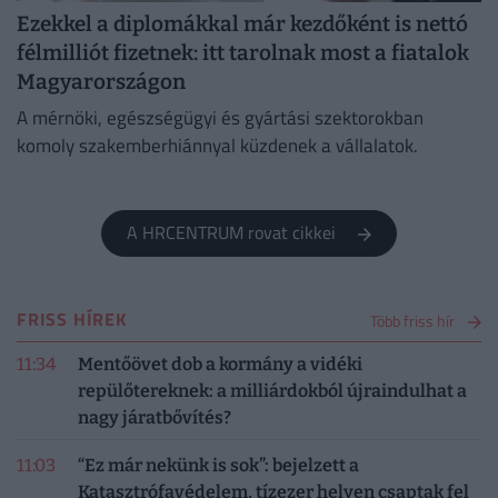
Ezekkel a diplomákkal már kezdőként is nettó
félmilliót fizetnek: itt tarolnak most a fiatalok
Magyarországon
A mérnöki, egészségügyi és gyártási szektorokban
komoly szakemberhiánnyal küzdenek a vállalatok.
A HRCENTRUM rovat cikkei
FRISS HÍREK
Több friss hír
11:34
Mentőövet dob a kormány a vidéki
repülőtereknek: a milliárdokból újraindulhat a
nagy járatbővítés?
11:03
“Ez már nekünk is sok”: bejelzett a
Katasztrófavédelem, tízezer helyen csaptak fel