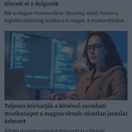
tűnnek el a dolgozók
Bár a magyar munkaerőpiac látszólag stabil, hiszen a
foglalkoztatottság továbbra is magas, a munkanélküliség
pedig nem emelkedik drámai mértékben.
Teljesen átírhatják a kötelező szombati
munkanapot a magyaroknak: váratlan javaslat
érkezett
Átfogó javaslatcsomagot dolgozott ki a Magyar