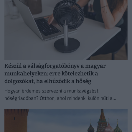
Készül a válságforgatókönyv a magyar
munkahelyeken: erre kötelezhetik a
dolgozókat, ha elhúzódik a hőség
Hogyan érdemes szervezni a munkavégzést
hőségriadóban? Otthon, ahol mindenki külön hűti a
lakását, vagy egy korszerű, energiahatékony
irodaházban, ahol a hűtés központilag működik.