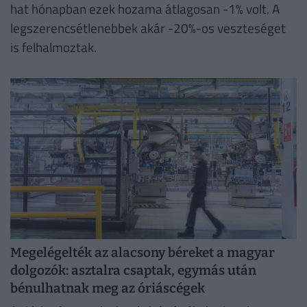
hat hónapban ezek hozama átlagosan -1% volt. A
legszerencsétlenebbek akár -20%-os veszteséget
is felhalmoztak.
Megelégelték az alacsony béreket a magyar
dolgozók: asztalra csaptak, egymás után
bénulhatnak meg az óriáscégek