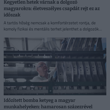
Kegyetlen hetek várnak a dolgozó
magyarokra: életveszélyes csapdát rejt ez az
időszak
A tartós hőség nemcsak a komfortérzetet rontja, de
komoly fizikai és mentális terhet jelenthet a dolgozók
számára.
Időzített bomba ketyeg a magyar
munkahelyeken: hamarosan százezrével