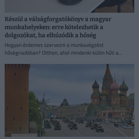
Készül a válságforgatókönyv a magyar
munkahelyeken: erre kötelezhetik a
dolgozókat, ha elhúzódik a hőség
Hogyan érdemes szervezni a munkavégzést
hőségriadóban? Otthon, ahol mindenki külön hűti a
lakását, vagy egy korszerű, energiahatékony
irodaházban, ahol a hűtés központilag működik.