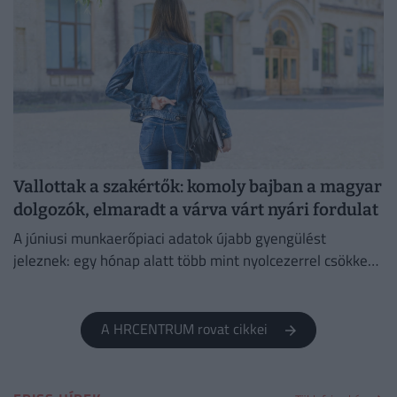
Vallottak a szakértők: komoly bajban a magyar
dolgozók, elmaradt a várva várt nyári fordulat
A júniusi munkaerőpiaci adatok újabb gyengülést
jeleznek: egy hónap alatt több mint nyolcezerrel csökkent
a foglalkoztatottak száma.
A HRCENTRUM rovat cikkei