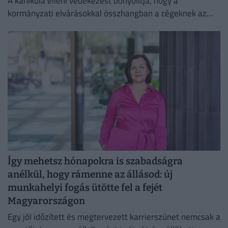
A kánikula elleni védekezést bonyolítja, hogy a
kormányzati elvárásokkal összhangban a cégeknek az
energiafogyasztásukat is mérsékelniük kell.
Így mehetsz hónapokra is szabadságra
anélkül, hogy rámenne az állásod: új
munkahelyi fogás ütötte fel a fejét
Magyarországon
Egy jól időzített és megtervezett karrierszünet nemcsak a