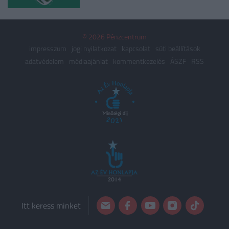
© 2026 Pénzcentrum
impresszum
jogi nyilatkozat
kapcsolat
süti beállítások
adatvédelem
médiaajánlat
kommentkezelés
ÁSZF
RSS
Itt keress minket