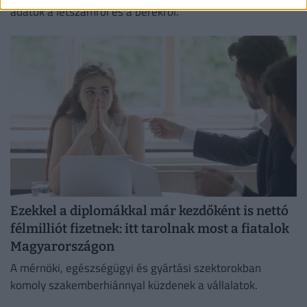
adatok a létszámról és a bérekről.
Ezekkel a diplomákkal már kezdőként is nettó
félmilliót fizetnek: itt tarolnak most a fiatalok
Magyarországon
A mérnöki, egészségügyi és gyártási szektorokban
komoly szakemberhiánnyal küzdenek a vállalatok.