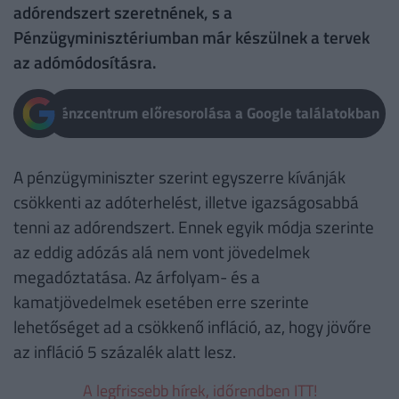
adórendszert szeretnének, s a
Pénzügyminisztériumban már készülnek a tervek
az adómódosításra.
Pénzcentrum előresorolása a Google találatokban
A pénzügyminiszter szerint egyszerre kívánják
csökkenti az adóterhelést, illetve igazságosabbá
tenni az adórendszert. Ennek egyik módja szerinte
az eddig adózás alá nem vont jövedelmek
megadóztatása. Az árfolyam- és a
kamatjövedelmek esetében erre szerinte
lehetőséget ad a csökkenő infláció, az, hogy jövőre
az infláció 5 százalék alatt lesz.
A legfrissebb hírek, időrendben ITT!