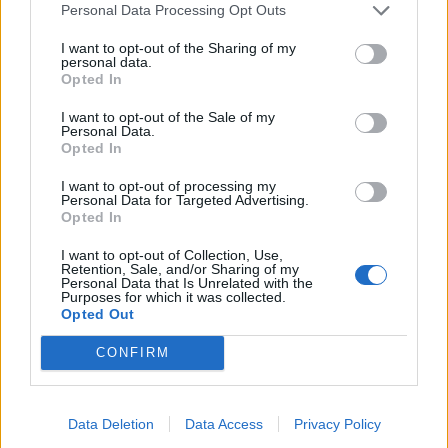
ugyanannyi az értéke
Personal Data Processing Opt Outs
A legnagyobb verseny a marketing, média és PR
I want to opt-out of the Sharing of my
területén figyelhető meg, ahol átlagosan száz feletti
personal data.
Opted In
jelentkező juthat egy pályakezdő állásra.
I want to opt-out of the Sale of my
Personal Data.
Opted In
I want to opt-out of processing my
Personal Data for Targeted Advertising.
Opted In
I want to opt-out of Collection, Use,
Retention, Sale, and/or Sharing of my
Personal Data that Is Unrelated with the
Purposes for which it was collected.
Opted Out
900 ezres fizetést ad átlagosan hazánk egyik
CONFIRM
legnagyobb vállalata: rengeteg embert
keresnek, sok álláshoz tapasztalat sem kell
Data Deletion
Data Access
Privacy Policy
Ennyit lehet keresni 2026-ban a Boschnál: íme a friss