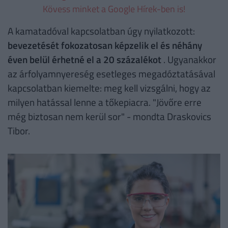
Kövess minket a Google Hírek-ben is!
A kamatadóval kapcsolatban úgy nyilatkozott:
bevezetését fokozatosan képzelik el és néhány
éven belül érhetné el a 20 százalékot
. Ugyanakkor
az árfolyamnyereség esetleges megadóztatásával
kapcsolatban kiemelte: meg kell vizsgálni, hogy az
milyen hatással lenne a tőkepiacra. "Jövőre erre
még biztosan nem kerül sor" - mondta Draskovics
Tibor.