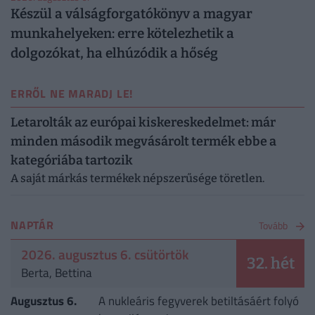
Készül a válságforgatókönyv a magyar
munkahelyeken: erre kötelezhetik a
dolgozókat, ha elhúzódik a hőség
ERRŐL NE MARADJ LE!
Letarolták az európai kiskereskedelmet: már
minden második megvásárolt termék ebbe a
kategóriába tartozik
A saját márkás termékek népszerűsége töretlen.
NAPTÁR
Tovább
2026. augusztus 6. csütörtök
32. hét
Berta, Bettina
Augusztus 6.
A nukleáris fegyverek betiltásáért folyó