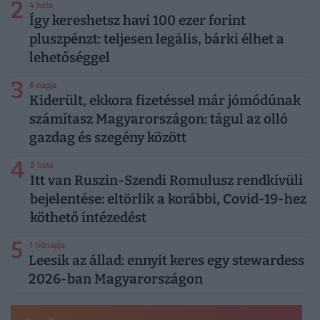
2
4 hete
Így kereshetsz havi 100 ezer forint
pluszpénzt: teljesen legális, bárki élhet a
lehetőséggel
3
6 napja
Kiderült, ekkora fizetéssel már jómódúnak
számítasz Magyarországon: tágul az olló
gazdag és szegény között
4
3 hete
Itt van Ruszin-Szendi Romulusz rendkívüli
bejelentése: eltörlik a korábbi, Covid-19-hez
köthető intézedést
5
1 hónapja
Leesik az állad: ennyit keres egy stewardess
2026-ban Magyarországon