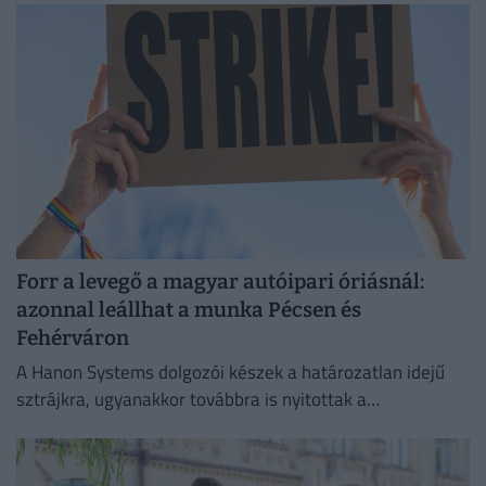
Forr a levegő a magyar autóipari óriásnál:
azonnal leállhat a munka Pécsen és
Fehérváron
A Hanon Systems dolgozói készek a határozatlan idejű
sztrájkra, ugyanakkor továbbra is nyitottak a
megállapodásra.