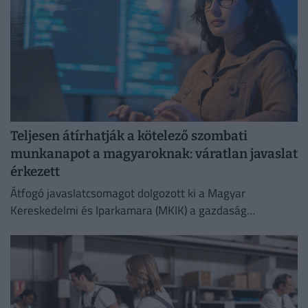
Teljesen átírhatják a kötelező szombati
munkanapot a magyaroknak: váratlan javaslat
érkezett
Átfogó javaslatcsomagot dolgozott ki a Magyar
Kereskedelmi és Iparkamara (MKIK) a gazdaság
működőképességének megőrzése és az energiaválság
kezelése érdekében.