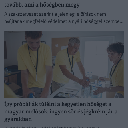
tovább, ami a hőségben megy
A szakszervezet szerint a jelenlegi előírások nem
nyújtanak megfelelő védelmet a nyári hőséggel szemben,
ezért aláírásgyűjtést indítottak a dolgozók egészségének
védelmében.
Így próbálják túlélni a kegyetlen hőséget a
magyar melósok: ingyen sör és jégkrém jár a
gyárakban