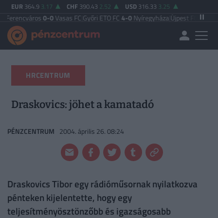
EUR
364.9
3.17
CHF
390.43
2.52
USD
316.33
3.25
város
0-0
Vasas FC
|
Győri ETO FC
4-0
Nyíregyháza
|
Újpest FC
4-2
Debreceni 
HRCENTRUM
Draskovics: jöhet a kamatadó
PÉNZCENTRUM
2004. április 26. 08:24
Draskovics Tibor egy rádióműsornak nyilatkozva
pénteken kijelentette, hogy egy
teljesítményösztönzőbb és igazságosabb