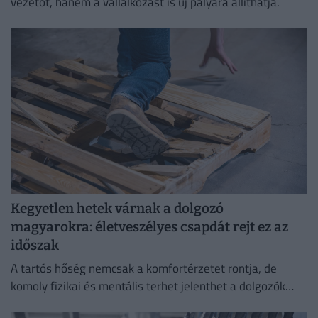
vezetőt, hanem a vállalkozást is új pályára állíthatja.
Kegyetlen hetek várnak a dolgozó
magyarokra: életveszélyes csapdát rejt ez az
időszak
A tartós hőség nemcsak a komfortérzetet rontja, de
komoly fizikai és mentális terhet jelenthet a dolgozók
számára.