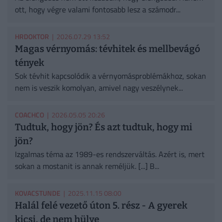
ott, hogy végre valami fontosabb lesz a számodr...
HRDOKTOR
| 2026.07.29 13:52
Magas vérnyomás: tévhitek és mellbevágó
tények
Sok tévhit kapcsolódik a vérnyomásproblémákhoz, sokan
nem is veszik komolyan, amivel nagy veszélynek...
COACHCO
| 2026.05.05 20:26
Tudtuk, hogy jön? És azt tudtuk, hogy mi
jön?
Izgalmas téma az 1989-es rendszerváltás. Azért is, mert
sokan a mostanit is annak reméljük. [...] B...
KOVACSTUNDE
| 2025.11.15 08:00
Halál felé vezető úton 5. rész - A gyerek
kicsi, de nem hülye