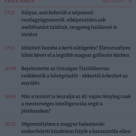
FRISS HÍREK
Több friss hír
17:12
Súlyos, ami kiderült a népszerű
csodagyógyszerről: elképesztően sok
melléhatást találtak, rengeteg haláleset is
történt
17:01
Időzített bomba a kerti sütögetés? Életveszélyes
hibát követ el a legtöbb magyar grillezés közben
16:49
Bejelentette az Országos Tisztifőorvos:
csökkentik a hőségriadót - ekkortól érkezhet az
enyülés
16:44
Már a teniszt is leuralja az AI: vajon tényleg csak
a mesterséges intelligenciáa segít a
játékosokon?
16:32
Végveszélyben a magyar halastavak:
emberfeletti küzdelem folyik a katasztrófa ellen