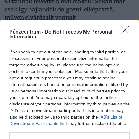
El vannak tévedve a mai diákok? Sokan már
csak így hajlandók dolgozni: elképesztő,
milyen elvárásaik vannak
A diákok által legfontosabbnak tartott készségek között
Pénzcentrum -
Do Not Process My Personal
továbbra is a kommunikáció, a problémamegoldás és a
Information
kritikus gondolkodás vezet.
If you wish to opt-out of the sale, sharing to third parties, or
processing of your personal or sensitive information for
targeted advertising by us, please use the below opt-out
section to confirm your selection. Please note that after your
opt-out request is processed you may continue seeing
interest-based ads based on personal information utilized by
us or personal information disclosed to third parties prior to
your opt-out. You may separately opt-out of the further
disclosure of your personal information by third parties on the
IAB’s list of downstream participants. This information may
also be disclosed by us to third parties on the
IAB’s List of
Downstream Participants
that may further disclose it to other
Ér majd valamit a diploma, mire a felvételizők
third parties.
elvégzik az egyetemet? Nem minden papírnak