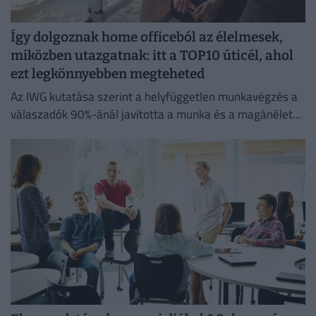
Így dolgoznak home officeból az élelmesek,
miközben utazgatnak: itt a TOP10 úticél, ahol
ezt legkönnyebben megteheted
Az IWG kutatása szerint a helyfüggetlen munkavégzés a
válaszadók 90%-ánál javította a munka és a magánélet
egyensúlyát, míg 80%-uk produktívabbnak érzi magát.