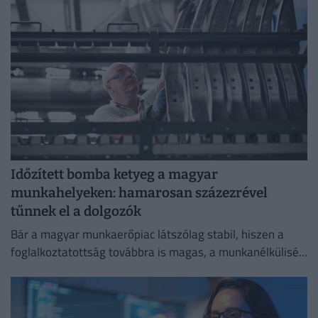
Időzített bomba ketyeg a magyar
munkahelyeken: hamarosan százezrével
tűnnek el a dolgozók
Bár a magyar munkaerőpiac látszólag stabil, hiszen a
foglalkoztatottság továbbra is magas, a munkanélküliség
pedig nem emelkedik drámai mértékben.