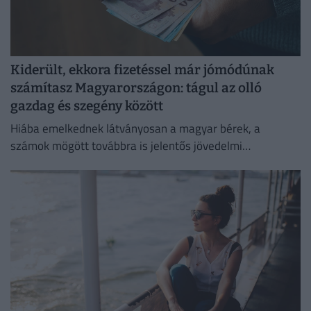
Kiderült, ekkora fizetéssel már jómódúnak
számítasz Magyarországon: tágul az olló
gazdag és szegény között
Hiába emelkednek látványosan a magyar bérek, a
számok mögött továbbra is jelentős jövedelmi
különbségek húzódnak meg.