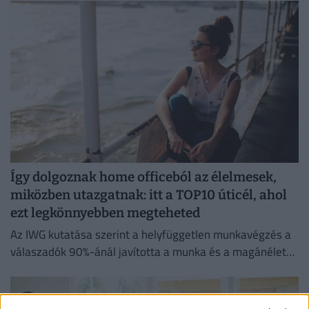
Így dolgoznak home officeból az élelmesek,
miközben utazgatnak: itt a TOP10 úticél, ahol
ezt legkönnyebben megteheted
Az IWG kutatása szerint a helyfüggetlen munkavégzés a
válaszadók 90%-ánál javította a munka és a magánélet
egyensúlyát, míg 80%-uk produktívabbnak érzi magát.