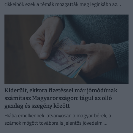
cikkeiből: ezek a témák mozgatták meg leginkább az
olvasókat.
Kiderült, ekkora fizetéssel már jómódúnak
számítasz Magyarországon: tágul az olló
gazdag és szegény között
Hiába emelkednek látványosan a magyar bérek, a
számok mögött továbbra is jelentős jövedelmi
különbségek húzódnak meg.