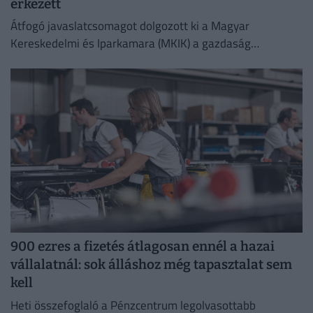
érkezett
Átfogó javaslatcsomagot dolgozott ki a Magyar
Kereskedelmi és Iparkamara (MKIK) a gazdaság
működőképességének megőrzése és az energiaválság
kezelése érdekében.
900 ezres a fizetés átlagosan ennél a hazai
vállalatnál: sok álláshoz még tapasztalat sem
kell
Heti összefoglaló a Pénzcentrum legolvasottabb