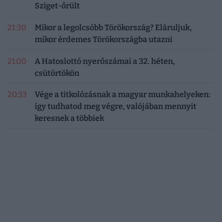
Sziget-őrült
21:30
Mikor a legolcsóbb Törökország? Eláruljuk,
mikor érdemes Törökországba utazni
21:00
A Hatoslottó nyerőszámai a 32. héten,
csütörtökön
20:33
Vége a titkolózásnak a magyar munkahelyeken:
így tudhatod meg végre, valójában mennyit
keresnek a többiek