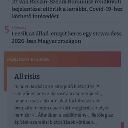
Itt van Ruszin-Szendi Romulusz rendkívüli
bejelentése: eltörlik a korábbi, Covid-19-hez
köthető intézedést
5
1 hónapja
Leesik az állad: ennyit keres egy stewardess
2026-ban Magyarországon
PÉNZÜGYI KISOKOS
All risks
minden kockázatra kiterjedő biztosítás. A
szerződés nem a biztosítási eseményeket,
hanem csak a kizárásokat tartalmazza. A
biztosító minden olyan kárt megtérít, amelyet
nem zár ki. Általában a szállítmány-, illetőleg az
építési-szerelési biztosítások körében