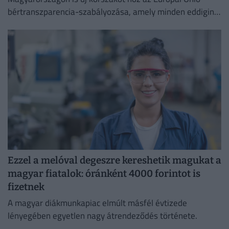
bértranszparencia-szabályozása, amely minden eddiginél
átláthatóbbá teszi a vállalati javadalmazást:
Ezzel a melóval degeszre kereshetik magukat a
magyar fiatalok: óránként 4000 forintot is
fizetnek
A magyar diákmunkapiac elmúlt másfél évtizede
lényegében egyetlen nagy átrendeződés története.