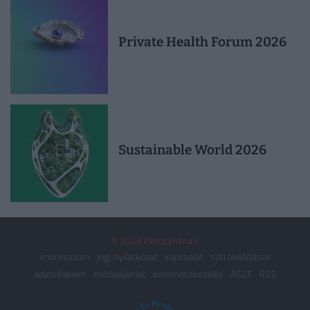
Private Health Forum 2026
Sustainable World 2026
© 2026 Pénzcentrum
impresszum
jogi nyilatkozat
kapcsolat
süti beállítások
adatvédelem
médiaajánlat
kommentkezelés
ÁSZF
RSS