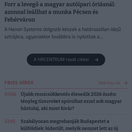
Forr a levegő a magyar autóipari óriásnál:
azonnal leállhat a munka Pécsen és
Fehérváron
A Hanon Systems dolgozói készek a határozatlan idejű
sztrájkra, ugyanakkor továbbra is nyitottak a
megállapodásra.
A HRCENTRUM rovat cikkei
FRISS HÍREK
Több friss hír
05:06
Újabb rezsicsökkentés élesedik 2026 őszén:
tényleg tízezreket spórolhat ezzel sok magyar
háztulaj, aki most kivár?
22:01
Szabályosan megrohanják Budapestet a
külföldiek: kiderült, melyik nemzet lett az új