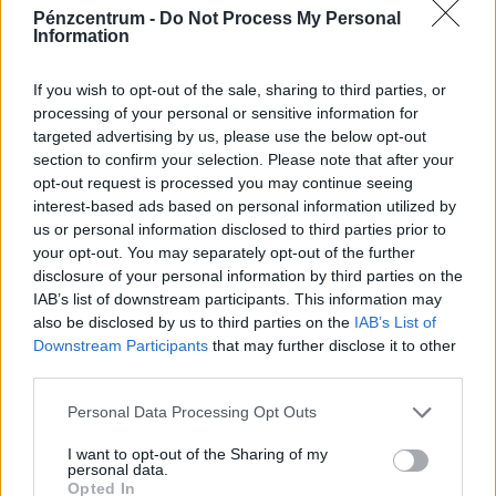
Pénzcentrum -
Do Not Process My Personal
Information
If you wish to opt-out of the sale, sharing to third parties, or
processing of your personal or sensitive information for
targeted advertising by us, please use the below opt-out
section to confirm your selection. Please note that after your
opt-out request is processed you may continue seeing
interest-based ads based on personal information utilized by
El vannak tévedve a mai diákok? Sokan már
us or personal information disclosed to third parties prior to
your opt-out. You may separately opt-out of the further
csak így hajlandók dolgozni: elképesztő,
disclosure of your personal information by third parties on the
milyen elvárásaik vannak
IAB’s list of downstream participants. This information may
A diákok által legfontosabbnak tartott készségek között
also be disclosed by us to third parties on the
IAB’s List of
Downstream Participants
that may further disclose it to other
továbbra is a kommunikáció, a problémamegoldás és a
third parties.
kritikus gondolkodás vezet.
Personal Data Processing Opt Outs
I want to opt-out of the Sharing of my
personal data.
Opted In