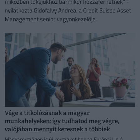
miközben tőkéjükhöz bármikor hozzáférhetnek" -
nyilatkozta Gidofalvy Andrea, a Credit Suisse Asset
Management senior vagyonkezelője.
Vége a titkolózásnak a magyar
munkahelyeken: így tudhatod meg végre,
valójában mennyit keresnek a többiek
Magyarországon is új korszakot hoz az Európai Unió