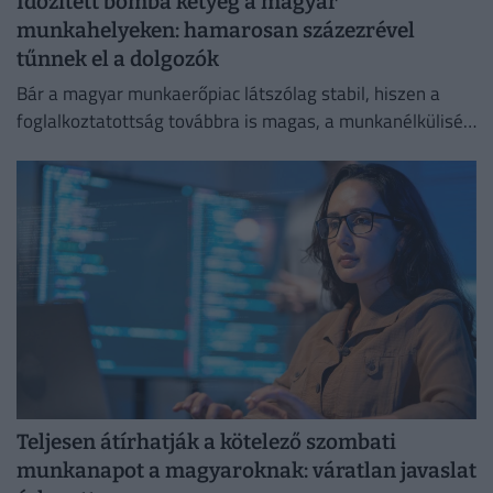
Időzített bomba ketyeg a magyar
munkahelyeken: hamarosan százezrével
tűnnek el a dolgozók
Bár a magyar munkaerőpiac látszólag stabil, hiszen a
foglalkoztatottság továbbra is magas, a munkanélküliség
pedig nem emelkedik drámai mértékben.
Teljesen átírhatják a kötelező szombati
munkanapot a magyaroknak: váratlan javaslat