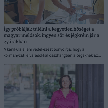
Így próbálják túlélni a kegyetlen hőséget a
magyar melósok: ingyen sör és jégkrém jár a
gyárakban
A kánikula elleni védekezést bonyolítja, hogy a
kormányzati elvárásokkal összhangban a cégeknek az
energiafogyasztásukat is mérsékelniük kell.