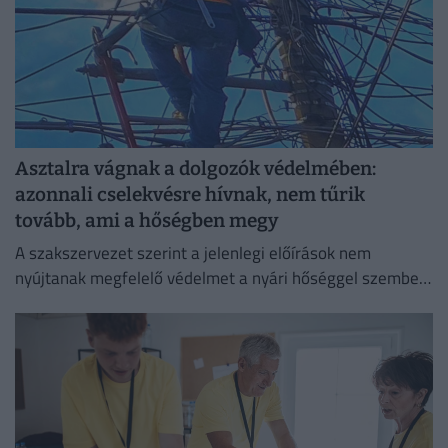
Asztalra vágnak a dolgozók védelmében:
azonnali cselekvésre hívnak, nem tűrik
tovább, ami a hőségben megy
A szakszervezet szerint a jelenlegi előírások nem
nyújtanak megfelelő védelmet a nyári hőséggel szemben,
ezért aláírásgyűjtést indítottak a dolgozók egészségének
védelmében.