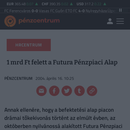
EUR
365.48
0.07
CHF
390.35
0.02
USD
317.2
0.22
encváros
0-0
Vasas FC
|
Győri ETO FC
4-0
Nyíregyháza
|
Újpest FC
4-2
Debrecen
HRCENTRUM
1 mrd Ft felett a Futura Pénzpiaci Alap
PÉNZCENTRUM
2004. április 16. 10:25
Annak ellenére, hogy a befektetési alap piacon
drámai tőkekivonás történt az elmúlt évben, az
októberben nyilvánossá alakított Futura Pénzpiaci