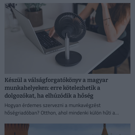
Készül a válságforgatókönyv a magyar
munkahelyeken: erre kötelezhetik a
dolgozókat, ha elhúzódik a hőség
Hogyan érdemes szervezni a munkavégzést
hőségriadóban? Otthon, ahol mindenki külön hűti a
lakását, vagy egy korszerű, energiahatékony
irodaházban, ahol a hűtés központilag működik.