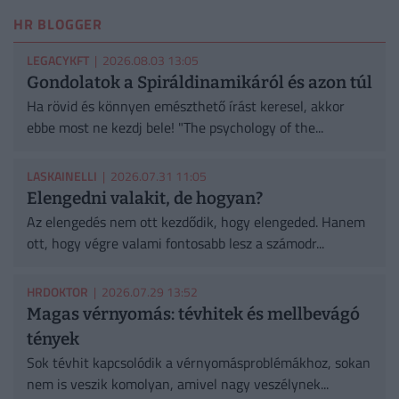
HR BLOGGER
LEGACYKFT
| 2026.08.03 13:05
Gondolatok a Spiráldinamikáról és azon túl
Ha rövid és könnyen emészthető írást keresel, akkor
ebbe most ne kezdj bele! "The psychology of the...
LASKAINELLI
| 2026.07.31 11:05
Elengedni valakit, de hogyan?
Az elengedés nem ott kezdődik, hogy elengeded. Hanem
ott, hogy végre valami fontosabb lesz a számodr...
HRDOKTOR
| 2026.07.29 13:52
Magas vérnyomás: tévhitek és mellbevágó
tények
Sok tévhit kapcsolódik a vérnyomásproblémákhoz, sokan
nem is veszik komolyan, amivel nagy veszélynek...