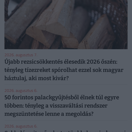
2026. augusztus 7.
Újabb rezsicsökkentés élesedik 2026 őszén:
tényleg tízezreket spórolhat ezzel sok magyar
háztulaj, aki most kivár?
2026. augusztus 6.
50 forintos palackgyűjtésből élnek túl egyre
többen: tényleg a visszaváltási rendszer
megszüntetése lenne a megoldás?
2026. augusztus 6.