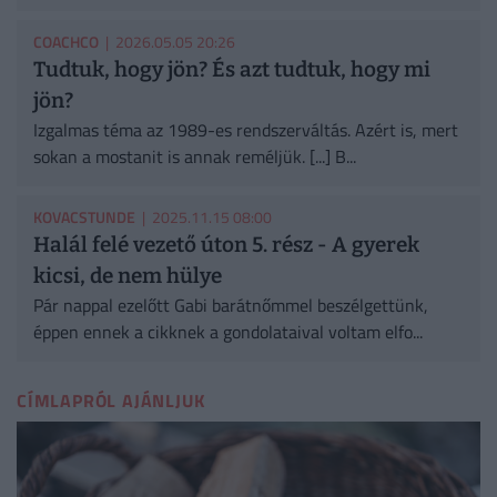
COACHCO
| 2026.05.05 20:26
Tudtuk, hogy jön? És azt tudtuk, hogy mi
jön?
Izgalmas téma az 1989-es rendszerváltás. Azért is, mert
sokan a mostanit is annak reméljük. [...] B...
KOVACSTUNDE
| 2025.11.15 08:00
Halál felé vezető úton 5. rész - A gyerek
kicsi, de nem hülye
Pár nappal ezelőtt Gabi barátnőmmel beszélgettünk,
éppen ennek a cikknek a gondolataival voltam elfo...
CÍMLAPRÓL AJÁNLJUK