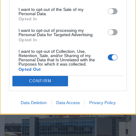
I want to opt-out of the Sale of my
Personal Data.
Opted In
I want to opt-out of processing my
Personal Data for Targeted Advertising.
Opted In
Ér majd valamit a diploma, mire a felvételizők
I want to opt-out of Collection, Use,
elvégzik az egyetemet? Nem minden papírnak
Retention, Sale, and/or Sharing of my
Personal Data that Is Unrelated with the
ugyanannyi az értéke
Purposes for which it was collected.
Opted Out
A legnagyobb verseny a marketing, média és PR
területén figyelhető meg, ahol átlagosan száz feletti
CONFIRM
jelentkező juthat egy pályakezdő állásra.
Data Deletion
Data Access
Privacy Policy