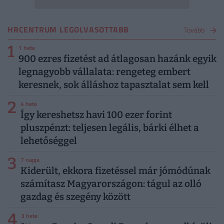
HRCENTRUM LEGOLVASOTTABB
Tovább
1
1 hete
900 ezres fizetést ad átlagosan hazánk egyik
legnagyobb vállalata: rengeteg embert
keresnek, sok álláshoz tapasztalat sem kell
2
4 hete
Így kereshetsz havi 100 ezer forint
pluszpénzt: teljesen legális, bárki élhet a
lehetőséggel
3
7 napja
Kiderült, ekkora fizetéssel már jómódúnak
számítasz Magyarországon: tágul az olló
gazdag és szegény között
4
3 hete