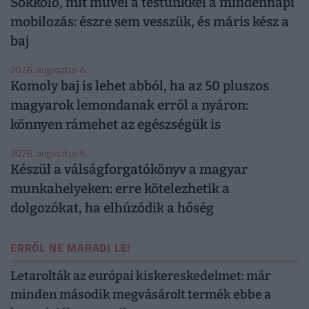
Sokkoló, mit művel a testünkkel a mindennapi
mobilozás: észre sem vesszük, és máris kész a
baj
2026. augusztus 6.
Komoly baj is lehet abból, ha az 50 pluszos
magyarok lemondanak erről a nyáron:
könnyen rámehet az egészségük is
2026. augusztus 6.
Készül a válságforgatókönyv a magyar
munkahelyeken: erre kötelezhetik a
dolgozókat, ha elhúzódik a hőség
ERRŐL NE MARADJ LE!
Letarolták az európai kiskereskedelmet: már
minden második megvásárolt termék ebbe a