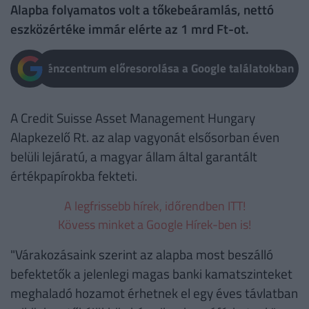
Alapba folyamatos volt a tőkebeáramlás, nettó
eszközértéke immár elérte az 1 mrd Ft-ot.
Pénzcentrum előresorolása a Google találatokban
A Credit Suisse Asset Management Hungary
Alapkezelő Rt. az alap vagyonát elsősorban éven
belüli lejáratú, a magyar állam által garantált
értékpapírokba fekteti.
A legfrissebb hírek, időrendben ITT!
Kövess minket a Google Hírek-ben is!
"Várakozásaink szerint az alapba most beszálló
befektetők a jelenlegi magas banki kamatszinteket
meghaladó hozamot érhetnek el egy éves távlatban