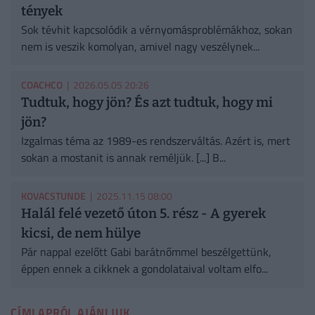
tények
Sok tévhit kapcsolódik a vérnyomásproblémákhoz, sokan
nem is veszik komolyan, amivel nagy veszélynek...
COACHCO
| 2026.05.05 20:26
Tudtuk, hogy jön? És azt tudtuk, hogy mi
jön?
Izgalmas téma az 1989-es rendszerváltás. Azért is, mert
sokan a mostanit is annak reméljük. [...] B...
KOVACSTUNDE
| 2025.11.15 08:00
Halál felé vezető úton 5. rész - A gyerek
kicsi, de nem hülye
Pár nappal ezelőtt Gabi barátnőmmel beszélgettünk,
éppen ennek a cikknek a gondolataival voltam elfo...
CÍMLAPRÓL AJÁNLJUK