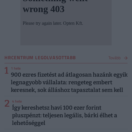
HRCENTRUM LEGOLVASOTTABB
Tovább
1
1 hete
900 ezres fizetést ad átlagosan hazánk egyik
legnagyobb vállalata: rengeteg embert
keresnek, sok álláshoz tapasztalat sem kell
2
4 hete
Így kereshetsz havi 100 ezer forint
pluszpénzt: teljesen legális, bárki élhet a
lehetőséggel