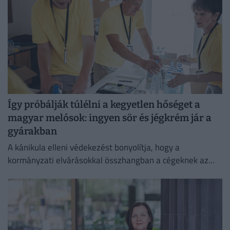
Így próbálják túlélni a kegyetlen hőséget a
magyar melósok: ingyen sör és jégkrém jár a
gyárakban
A kánikula elleni védekezést bonyolítja, hogy a
kormányzati elvárásokkal összhangban a cégeknek az
energiafogyasztásukat is mérsékelniük kell.