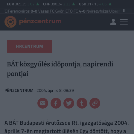
EUR
365.35
3.62
CHF
390.24
2.33
USD
317.13
4.05
rencváros
0-0
Vasas FC
|
Győri ETO FC
4-0
Nyíregyháza
|
Újpest FC
4-2
Debrece
HRCENTRUM
BÁT közgyűlés időpontja, napirendi
pontjai
PÉNZCENTRUM
2004. április 8. 08:39
A BÁT Budapesti Árutőzsde Rt. igazgatósága 2004.
április 7-én megtartott ülésén úgy döntött, hogy a