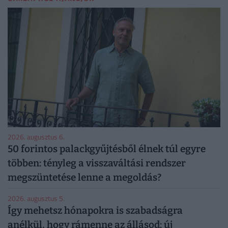
2026. augusztus 6.
50 forintos palackgyűjtésből élnek túl egyre
többen: tényleg a visszaváltási rendszer
megszüntetése lenne a megoldás?
2026. augusztus 5.
Így mehetsz hónapokra is szabadságra
anélkül, hogy rámenne az állásod: új