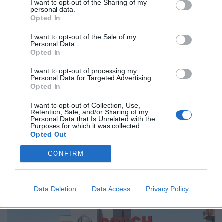
I want to opt-out of the Sharing of my
personal data.
Opted In
I want to opt-out of the Sale of my
Personal Data.
Opted In
I want to opt-out of processing my
Personal Data for Targeted Advertising.
Opted In
I want to opt-out of Collection, Use,
Retention, Sale, and/or Sharing of my
Ér majd valamit a diploma, mire a felvételizők
Personal Data that Is Unrelated with the
Purposes for which it was collected.
elvégzik az egyetemet? Nem minden papírnak
Opted Out
ugyanannyi az értéke
CONFIRM
A legnagyobb verseny a marketing, média és PR
területén figyelhető meg, ahol átlagosan száz feletti
jelentkező juthat egy pályakezdő állásra.
Data Deletion
Data Access
Privacy Policy