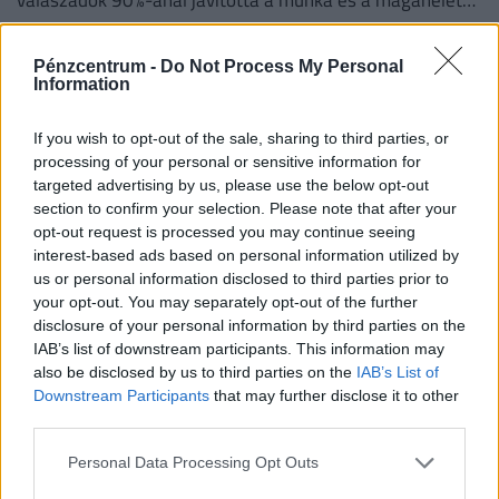
válaszadók 90%-ánál javította a munka és a magánélet
egyensúlyát, míg 80%-uk produktívabbnak érzi magát.
Pénzcentrum -
Do Not Process My Personal
Information
If you wish to opt-out of the sale, sharing to third parties, or
processing of your personal or sensitive information for
targeted advertising by us, please use the below opt-out
section to confirm your selection. Please note that after your
opt-out request is processed you may continue seeing
interest-based ads based on personal information utilized by
us or personal information disclosed to third parties prior to
your opt-out. You may separately opt-out of the further
El vannak tévedve a mai diákok? Sokan már
disclosure of your personal information by third parties on the
IAB’s list of downstream participants. This information may
csak így hajlandók dolgozni: elképesztő,
also be disclosed by us to third parties on the
IAB’s List of
milyen elvárásaik vannak
Downstream Participants
that may further disclose it to other
A diákok által legfontosabbnak tartott készségek között
third parties.
továbbra is a kommunikáció, a problémamegoldás és a
Personal Data Processing Opt Outs
kritikus gondolkodás vezet.