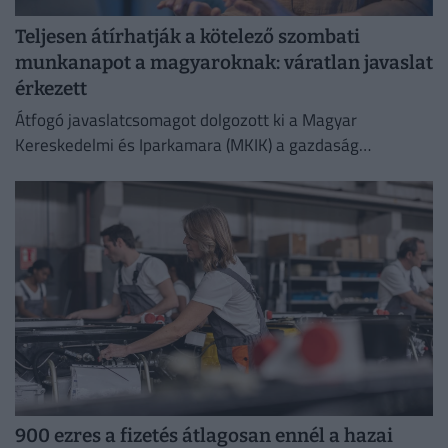
Teljesen átírhatják a kötelező szombati
munkanapot a magyaroknak: váratlan javaslat
érkezett
Átfogó javaslatcsomagot dolgozott ki a Magyar
Kereskedelmi és Iparkamara (MKIK) a gazdaság
működőképességének megőrzése és az energiaválság
kezelése érdekében.
900 ezres a fizetés átlagosan ennél a hazai