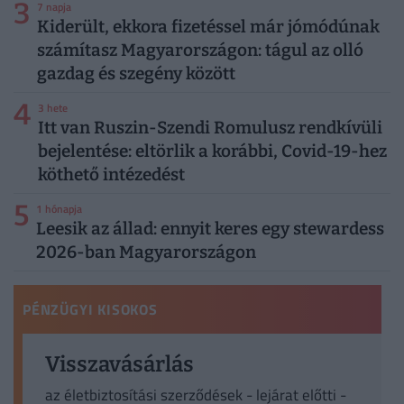
3
7 napja
Kiderült, ekkora fizetéssel már jómódúnak
számítasz Magyarországon: tágul az olló
gazdag és szegény között
4
3 hete
Itt van Ruszin-Szendi Romulusz rendkívüli
bejelentése: eltörlik a korábbi, Covid-19-hez
köthető intézedést
5
1 hónapja
Leesik az állad: ennyit keres egy stewardess
2026-ban Magyarországon
PÉNZÜGYI KISOKOS
Visszavásárlás
az életbiztosítási szerződések - lejárat előtti -