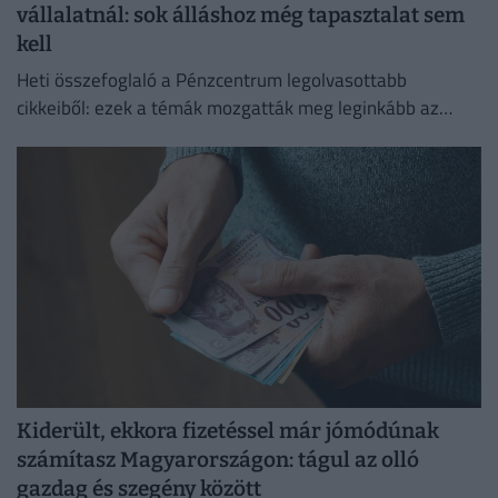
vállalatnál: sok álláshoz még tapasztalat sem
kell
Heti összefoglaló a Pénzcentrum legolvasottabb
cikkeiből: ezek a témák mozgatták meg leginkább az
olvasókat.
Kiderült, ekkora fizetéssel már jómódúnak
számítasz Magyarországon: tágul az olló
gazdag és szegény között