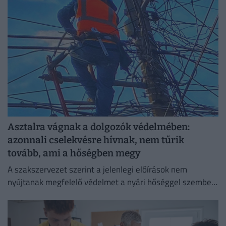
Asztalra vágnak a dolgozók védelmében:
azonnali cselekvésre hívnak, nem tűrik
tovább, ami a hőségben megy
A szakszervezet szerint a jelenlegi előírások nem
nyújtanak megfelelő védelmet a nyári hőséggel szemben,
ezért aláírásgyűjtést indítottak a dolgozók egészségének
védelmében.