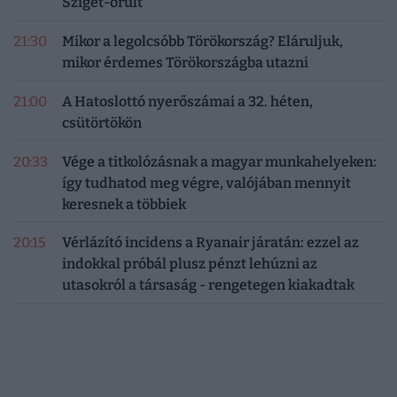
Sziget-őrült
21:30
Mikor a legolcsóbb Törökország? Eláruljuk,
mikor érdemes Törökországba utazni
21:00
A Hatoslottó nyerőszámai a 32. héten,
csütörtökön
20:33
Vége a titkolózásnak a magyar munkahelyeken:
így tudhatod meg végre, valójában mennyit
keresnek a többiek
20:15
Vérlázító incidens a Ryanair járatán: ezzel az
indokkal próbál plusz pénzt lehúzni az
utasokról a társaság - rengetegen kiakadtak