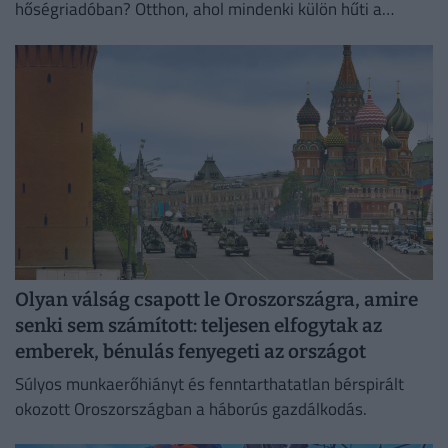
hőségriadóban? Otthon, ahol mindenki külön hűti a
lakását, vagy egy korszerű, energiahatékony
irodaházban, ahol a hűtés központilag működik.
Olyan válság csapott le Oroszországra, amire
senki sem számított: teljesen elfogytak az
emberek, bénulás fenyegeti az országot
Súlyos munkaerőhiányt és fenntarthatatlan bérspirált
okozott Oroszországban a háborús gazdálkodás.