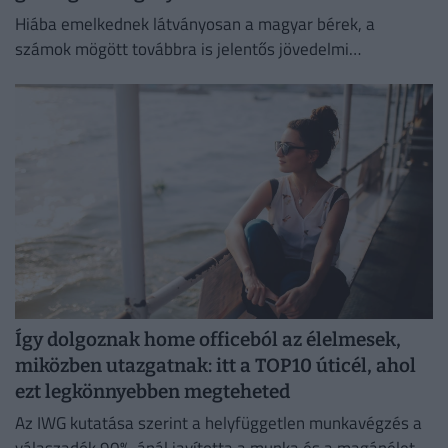
Hiába emelkednek látványosan a magyar bérek, a
számok mögött továbbra is jelentős jövedelmi
különbségek húzódnak meg.
Így dolgoznak home officeból az élelmesek,
miközben utazgatnak: itt a TOP10 úticél, ahol
ezt legkönnyebben megteheted
Az IWG kutatása szerint a helyfüggetlen munkavégzés a