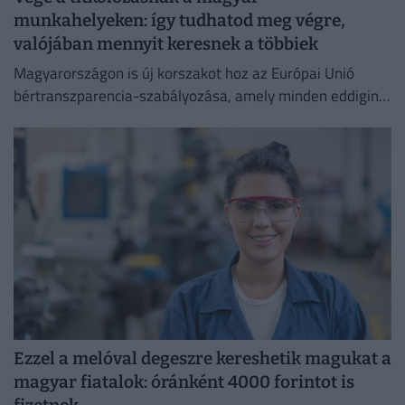
munkahelyeken: így tudhatod meg végre,
valójában mennyit keresnek a többiek
Magyarországon is új korszakot hoz az Európai Unió
bértranszparencia-szabályozása, amely minden eddiginél
átláthatóbbá teszi a vállalati javadalmazást:
Ezzel a melóval degeszre kereshetik magukat a
magyar fiatalok: óránként 4000 forintot is