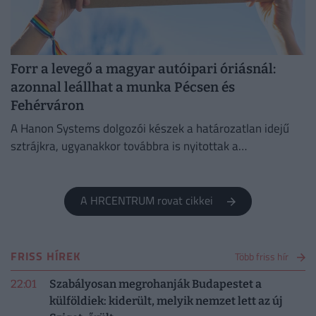
Forr a levegő a magyar autóipari óriásnál:
azonnal leállhat a munka Pécsen és
Fehérváron
A Hanon Systems dolgozói készek a határozatlan idejű
sztrájkra, ugyanakkor továbbra is nyitottak a
megállapodásra.
A HRCENTRUM rovat cikkei
FRISS HÍREK
Több friss hír
22:01
Szabályosan megrohanják Budapestet a
külföldiek: kiderült, melyik nemzet lett az új