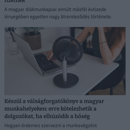
fizetnek
A magyar diákmunkapiac elmúlt másfél évtizede
lényegében egyetlen nagy átrendeződés története.
Készül a válságforgatókönyv a magyar
munkahelyeken: erre kötelezhetik a
dolgozókat, ha elhúzódik a hőség
Hogyan érdemes szervezni a munkavégzést