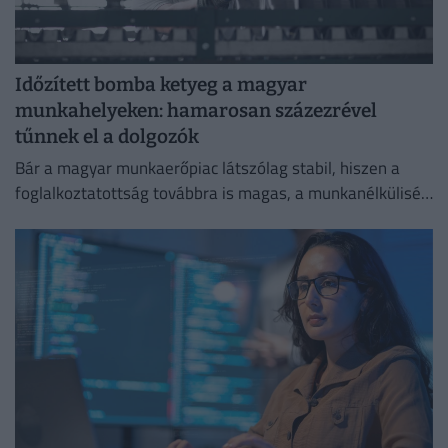
Időzített bomba ketyeg a magyar
munkahelyeken: hamarosan százezrével
tűnnek el a dolgozók
Bár a magyar munkaerőpiac látszólag stabil, hiszen a
foglalkoztatottság továbbra is magas, a munkanélküliség
pedig nem emelkedik drámai mértékben.