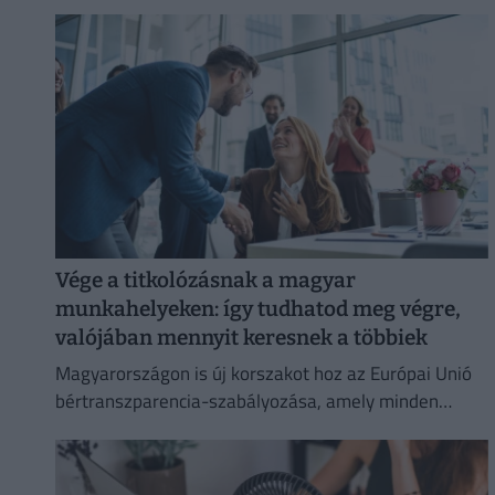
Vége a titkolózásnak a magyar
munkahelyeken: így tudhatod meg végre,
valójában mennyit keresnek a többiek
Magyarországon is új korszakot hoz az Európai Unió
bértranszparencia-szabályozása, amely minden
eddiginél átláthatóbbá teszi a vállalati javadalmazást: