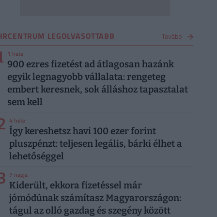
HRCENTRUM LEGOLVASOTTABB
Tovább
1
1 hete
900 ezres fizetést ad átlagosan hazánk
egyik legnagyobb vállalata: rengeteg
embert keresnek, sok álláshoz tapasztalat
sem kell
2
4 hete
Így kereshetsz havi 100 ezer forint
pluszpénzt: teljesen legális, bárki élhet a
lehetőséggel
3
7 napja
Kiderült, ekkora fizetéssel már
jómódúnak számítasz Magyarországon:
tágul az olló gazdag és szegény között