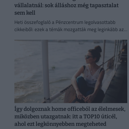
vállalatnál: sok álláshoz még tapasztalat
sem kell
Heti összefoglaló a Pénzcentrum legolvasottabb
cikkeiből: ezek a témák mozgatták meg leginkább az
olvasókat.
Így dolgoznak home officeból az élelmesek,
miközben utazgatnak: itt a TOP10 úticél,
ahol ezt legkönnyebben megteheted