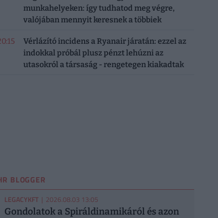
munkahelyeken: így tudhatod meg végre,
valójában mennyit keresnek a többiek
20:15
Vérlázító incidens a Ryanair járatán: ezzel az
indokkal próbál plusz pénzt lehúzni az
utasokról a társaság - rengetegen kiakadtak
HR BLOGGER
LEGACYKFT
| 2026.08.03 13:05
Gondolatok a Spiráldinamikáról és azon