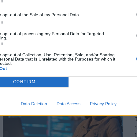
In
o opt-out of the Sale of my Personal Data.
In
2
Kegyetlen hetek várnak a dolgozó
to opt-out of processing my Personal Data for Targeted
magyarokra: életveszélyes csapdát rejt ez az
ing.
In
időszak
A tartós hőség nemcsak a komfortérzetet rontja, de
o opt-out of Collection, Use, Retention, Sale, and/or Sharing
ersonal Data that Is Unrelated with the Purposes for which it
komoly fizikai és mentális terhet jelenthet a dolgozók
lected.
2
számára.
Out
CONFIRM
Data Deletion
Data Access
Privacy Policy