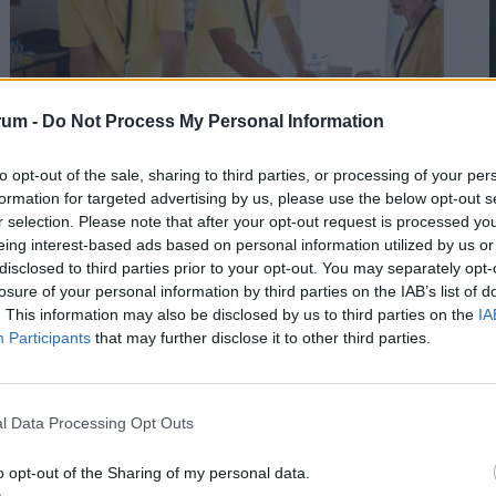
rum -
Do Not Process My Personal Information
2
Így próbálják túlélni a kegyetlen hőséget a
to opt-out of the sale, sharing to third parties, or processing of your per
magyar melósok: ingyen sör és jégkrém jár
formation for targeted advertising by us, please use the below opt-out s
r selection. Please note that after your opt-out request is processed y
a gyárakban
eing interest-based ads based on personal information utilized by us or
A kánikula elleni védekezést bonyolítja, hogy a
disclosed to third parties prior to your opt-out. You may separately opt-
kormányzati elvárásokkal összhangban a cégeknek az
losure of your personal information by third parties on the IAB’s list of
2
. This information may also be disclosed by us to third parties on the
IA
energiafogyasztásukat is mérsékelniük kell.
Participants
that may further disclose it to other third parties.
l Data Processing Opt Outs
2
o opt-out of the Sharing of my personal data.