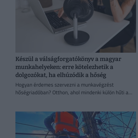
Készül a válságforgatókönyv a magyar
munkahelyeken: erre kötelezhetik a
dolgozókat, ha elhúzódik a hőség
Hogyan érdemes szervezni a munkavégzést
hőségriadóban? Otthon, ahol mindenki külön hűti a
lakását, vagy egy korszerű, energiahatékony
irodaházban, ahol a hűtés központilag működik.