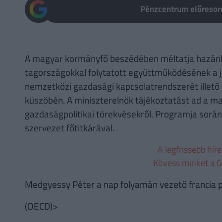
Pénzcentrum előresoro
A magyar kormányfő beszédében méltatja hazánk 
tagországokkal folytatott együttműködésének a j
nemzetközi gazdasági kapcsolatrendszerét illető
küszöbén. A miniszterelnök tájékoztatást ad a m
gazdaságpolitikai törekvésekről. Programja során 
szervezet főtitkárával.
A legfrissebb hír
Kövess minket a G
Medgyessy Péter a nap folyamán vezető francia pol
(OECD)>