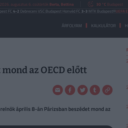
2026. augusztus 6. csütörtök
Berta, Bettina
30 °C
Budapest
-2
Debreceni VSC
|
Budapest Honvéd FC
3-3
MTK Budapest
UEFA EURÓPA L
ÁRFOLYAM
KALKULÁTOR
H
t mond az OECD előtt
elnök április 8-án Párizsban beszédet mond az