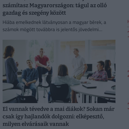
számítasz Magyarországon: tágul az olló
gazdag és szegény között
Hiába emelkednek látványosan a magyar bérek, a
számok mögött továbbra is jelentős jövedelmi
különbségek húzódnak meg.
El vannak tévedve a mai diákok? Sokan már
csak így hajlandók dolgozni: elképesztő,
milyen elvárásaik vannak