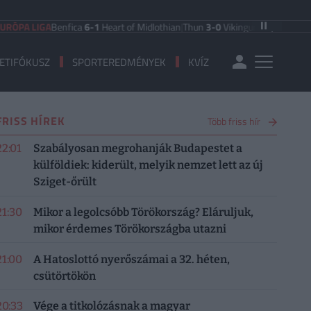
IGA
Benfica
6-1
Heart of Midlothian
|
Thun
3-0
Vikingur Reykjavik
|
PAOK Salon
ETIFÓKUSZ
SPORTEREDMÉNYEK
KVÍZ
FRISS HÍREK
Több friss hír
22:01
Szabályosan megrohanják Budapestet a
külföldiek: kiderült, melyik nemzet lett az új
Sziget-őrült
21:30
Mikor a legolcsóbb Törökország? Eláruljuk,
mikor érdemes Törökországba utazni
21:00
A Hatoslottó nyerőszámai a 32. héten,
csütörtökön
20:33
Vége a titkolózásnak a magyar