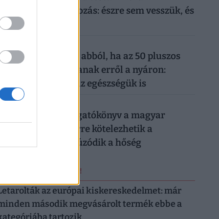
mindennapi mobilozás: észre sem vesszük, és
máris kész a baj
026. augusztus 6.
Komoly baj is lehet abból, ha az 50 pluszos
magyarok lemondanak erről a nyáron:
könnyen rámehet az egészségük is
026. augusztus 6.
Készül a válságforgatókönyv a magyar
munkahelyeken: erre kötelezhetik a
dolgozókat, ha elhúzódik a hőség
ERRŐL NE MARADJ LE!
Letarolták az európai kiskereskedelmet: már
minden második megvásárolt termék ebbe a
kategóriába tartozik