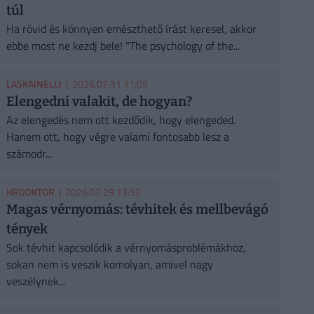
túl
Ha rövid és könnyen emészthető írást keresel, akkor
ebbe most ne kezdj bele! "The psychology of the...
LASKAINELLI
| 2026.07.31 11:05
Elengedni valakit, de hogyan?
Az elengedés nem ott kezdődik, hogy elengeded.
Hanem ott, hogy végre valami fontosabb lesz a
számodr...
HRDOKTOR
| 2026.07.29 13:52
Magas vérnyomás: tévhitek és mellbevágó
tények
Sok tévhit kapcsolódik a vérnyomásproblémákhoz,
sokan nem is veszik komolyan, amivel nagy
veszélynek...