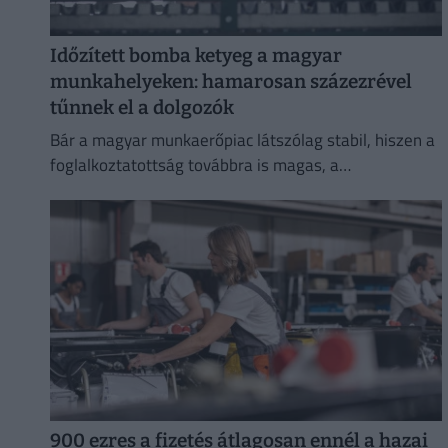
Időzített bomba ketyeg a magyar
munkahelyeken: hamarosan százezrével
tűnnek el a dolgozók
Bár a magyar munkaerőpiac látszólag stabil, hiszen a
foglalkoztatottság továbbra is magas, a
munkanélküliség pedig nem emelkedik drámai
mértékben.
900 ezres a fizetés átlagosan ennél a hazai