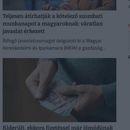
Teljesen átírhatják a kötelező szombati
munkanapot a magyaroknak: váratlan
javaslat érkezett
Átfogó javaslatcsomagot dolgozott ki a Magyar
Kereskedelmi és Iparkamara (MKIK) a gazdaság
működőképességének megőrzése és az
energiaválság kezelése érdekében.
Kiderült, ekkora fizetéssel már jómódúnak