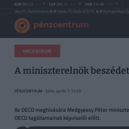
EUR
365.22
-0.2
CHF
390.13
-0.21
USD
316.96
-0.01
aksi FC
|
Ferencváros
0-0
Vasas FC
|
Győri ETO FC
4-0
Nyíregyháza
|
Újpest FC
4
HRCENTRUM
A miniszterelnök beszéde
PÉNZCENTRUM
2004. április 7. 12:55
Az OECD meghívására Medgyessy Péter miniszter
OECD tagállamainak képviselői előtt.