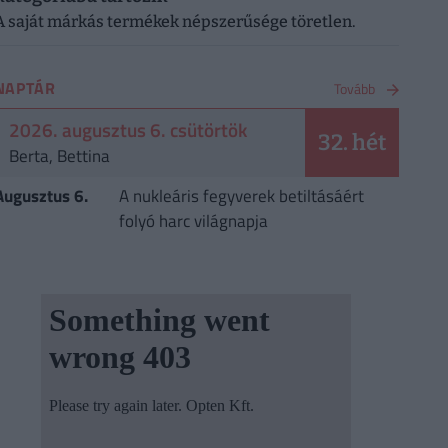
A saját márkás termékek népszerűsége töretlen.
NAPTÁR
Tovább
2026. augusztus 6. csütörtök
32. hét
Berta, Bettina
Augusztus 6.
A nukleáris fegyverek betiltásáért
folyó harc világnapja