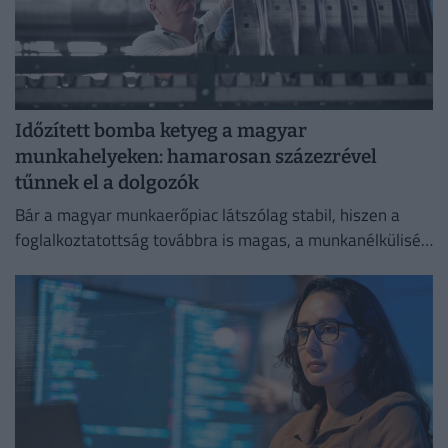
Időzített bomba ketyeg a magyar
munkahelyeken: hamarosan százezrével
tűnnek el a dolgozók
Bár a magyar munkaerőpiac látszólag stabil, hiszen a
foglalkoztatottság továbbra is magas, a munkanélküliség
pedig nem emelkedik drámai mértékben.