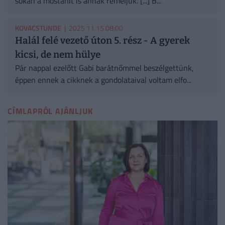
sokan a mostanit is annak reméljük. [...] B...
KOVACSTUNDE
| 2025.11.15 08:00
Halál felé vezető úton 5. rész - A gyerek
kicsi, de nem hülye
Pár nappal ezelőtt Gabi barátnőmmel beszélgettünk,
éppen ennek a cikknek a gondolataival voltam elfo...
CÍMLAPRÓL AJÁNLJUK