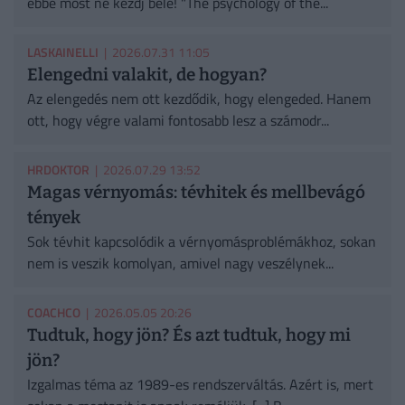
ebbe most ne kezdj bele! "The psychology of the...
LASKAINELLI
| 2026.07.31 11:05
Elengedni valakit, de hogyan?
Az elengedés nem ott kezdődik, hogy elengeded. Hanem
ott, hogy végre valami fontosabb lesz a számodr...
HRDOKTOR
| 2026.07.29 13:52
Magas vérnyomás: tévhitek és mellbevágó
tények
Sok tévhit kapcsolódik a vérnyomásproblémákhoz, sokan
nem is veszik komolyan, amivel nagy veszélynek...
COACHCO
| 2026.05.05 20:26
Tudtuk, hogy jön? És azt tudtuk, hogy mi
jön?
Izgalmas téma az 1989-es rendszerváltás. Azért is, mert