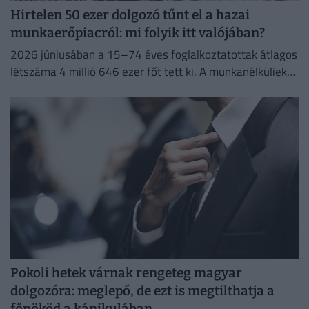
Hirtelen 50 ezer dolgozó tűnt el a hazai
munkaerőpiacról: mi folyik itt valójában?
2026 júniusában a 15–74 éves foglalkoztatottak átlagos
létszáma 4 millió 646 ezer főt tett ki. A munkanélküliek
száma 214 ezer fő, a munkanélküliségi ráta 4,4%...
Pokoli hetek várnak rengeteg magyar
dolgozóra: meglepő, de ezt is megtilthatja a
főnököd a kánikulában