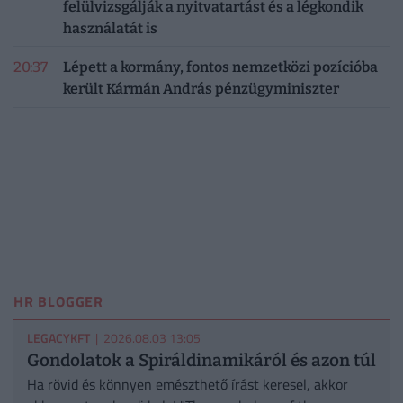
felülvizsgálják a nyitvatartást és a légkondik
használatát is
20:37
Lépett a kormány, fontos nemzetközi pozícióba
került Kármán András pénzügyminiszter
HR BLOGGER
LEGACYKFT
| 2026.08.03 13:05
Gondolatok a Spiráldinamikáról és azon túl
Ha rövid és könnyen emészthető írást keresel, akkor