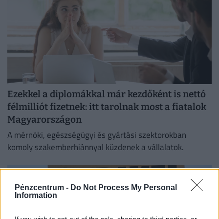
Ezekkel a diplomákkal már kezdőként is nettó
félmilliót fizetnek: itt tarolnak most a fiatalok
Magyarországon
A mérnöki, egészségügyi és gyártási szektorokban
komoly szakemberhiánnyal küzdenek a vállalatok.
Pénzcentrum -
Do Not Process My Personal
Information
If you wish to opt-out of the sale, sharing to third parties, or