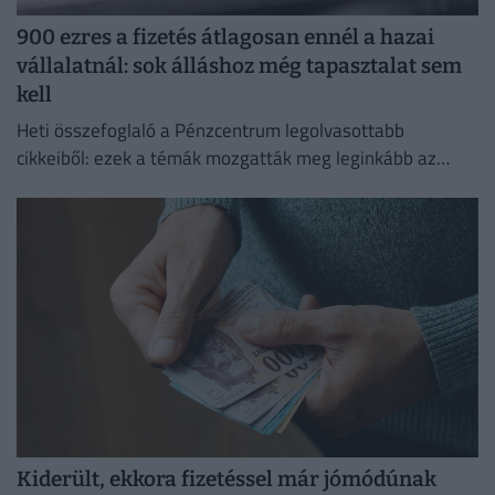
900 ezres a fizetés átlagosan ennél a hazai
vállalatnál: sok álláshoz még tapasztalat sem
kell
Heti összefoglaló a Pénzcentrum legolvasottabb
cikkeiből: ezek a témák mozgatták meg leginkább az
olvasókat.
Kiderült, ekkora fizetéssel már jómódúnak