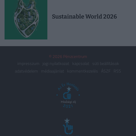
Sustainable World 2026
© 2026 Pénzcentrum
impresszum
jogi nyilatkozat
kapcsolat
süti beállítások
adatvédelem
médiaajánlat
kommentkezelés
ÁSZF
RSS