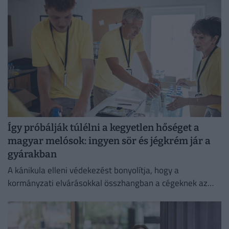
védelmében.
Így próbálják túlélni a kegyetlen hőséget a
magyar melósok: ingyen sör és jégkrém jár a
gyárakban
A kánikula elleni védekezést bonyolítja, hogy a
kormányzati elvárásokkal összhangban a cégeknek az
energiafogyasztásukat is mérsékelniük kell.