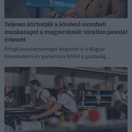
Teljesen átírhatják a kötelező szombati
munkanapot a magyaroknak: váratlan javaslat
érkezett
Átfogó javaslatcsomagot dolgozott ki a Magyar
Kereskedelmi és Iparkamara (MKIK) a gazdaság
működőképességének megőrzése és az energiaválság
kezelése érdekében.