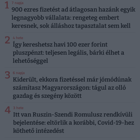
1
7 napja
900 ezres fizetést ad átlagosan hazánk egyik
legnagyobb vállalata: rengeteg embert
keresnek, sok álláshoz tapasztalat sem kell
2
4 hete
Így kereshetsz havi 100 ezer forint
pluszpénzt: teljesen legális, bárki élhet a
lehetőséggel
3
6 napja
Kiderült, ekkora fizetéssel már jómódúnak
számítasz Magyarországon: tágul az olló
gazdag és szegény között
4
3 hete
Itt van Ruszin-Szendi Romulusz rendkívüli
bejelentése: eltörlik a korábbi, Covid-19-hez
köthető intézedést