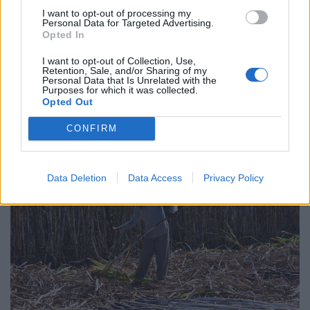
I want to opt-out of processing my
Personal Data for Targeted Advertising.
Opted In
I want to opt-out of Collection, Use,
Vallottak a szakértők: komoly bajban a magyar
Retention, Sale, and/or Sharing of my
Personal Data that Is Unrelated with the
dolgozók, elmaradt a várva várt nyári fordulat
Purposes for which it was collected.
Opted Out
A júniusi munkaerőpiaci adatok újabb gyengülést
jeleznek: egy hónap alatt több mint nyolcezerrel csökkent
CONFIRM
a foglalkoztatottak száma.
Data Deletion
Data Access
Privacy Policy