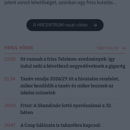
jelent vonzó lehetőséget, azonban egy friss kutatás
szerint már nem kizárólag a magasabb fizetés motiválja
őket.
A HRCENTRUM rovat cikkei
FRISS HÍREK
Több friss hír
22:02
Itt vannak a friss Telekom-eredmények: így
indul neki a következő negyedéveknek a gigacég
21:34
Tanév rendje 2026/27: itt a hivatalos rendelet,
mikor kezdődik a tanév és mikor lesznek az
iskolai szünetek
20:59
Friss! A Skandináv lottó nyerőszámai a 32.
héten
20:47
A Coop hálózata is takarékra kapcsol: