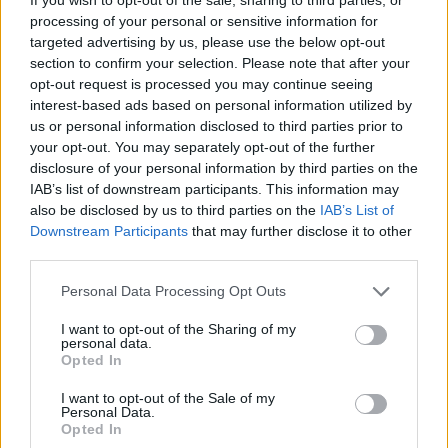
processing of your personal or sensitive information for
targeted advertising by us, please use the below opt-out
section to confirm your selection. Please note that after your
opt-out request is processed you may continue seeing
interest-based ads based on personal information utilized by
us or personal information disclosed to third parties prior to
Forr a levegő a magyar autóipari óriásnál:
your opt-out. You may separately opt-out of the further
azonnal leállhat a munka Pécsen és
disclosure of your personal information by third parties on the
IAB’s list of downstream participants. This information may
Fehérváron
also be disclosed by us to third parties on the
IAB’s List of
A Hanon Systems dolgozói készek a határozatlan idejű
Downstream Participants
that may further disclose it to other
sztrájkra, ugyanakkor továbbra is nyitottak a
third parties.
megállapodásra.
Personal Data Processing Opt Outs
I want to opt-out of the Sharing of my
personal data.
Opted In
I want to opt-out of the Sale of my
Personal Data.
Opted In