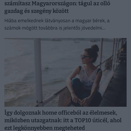
számítasz Magyarországon: tágul az olló
gazdag és szegény között
Hiába emelkednek látványosan a magyar bérek, a
számok mögött továbbra is jelentős jövedelmi
különbségek húzódnak meg.
Így dolgoznak home officeból az élelmesek,
miközben utazgatnak: itt a TOP10 úticél, ahol
ezt legkönnyebben megteheted