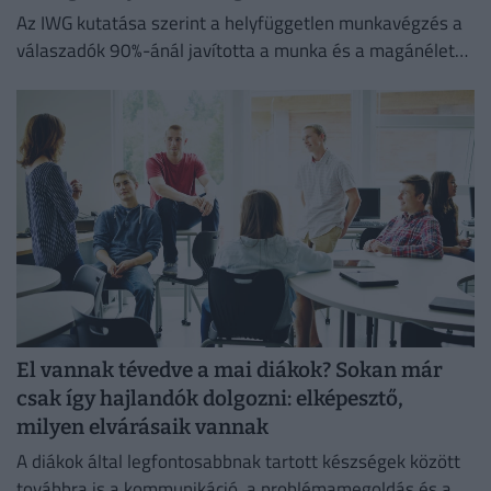
Az IWG kutatása szerint a helyfüggetlen munkavégzés a
válaszadók 90%-ánál javította a munka és a magánélet
egyensúlyát, míg 80%-uk produktívabbnak érzi magát.
El vannak tévedve a mai diákok? Sokan már
csak így hajlandók dolgozni: elképesztő,
milyen elvárásaik vannak
A diákok által legfontosabbnak tartott készségek között
továbbra is a kommunikáció, a problémamegoldás és a