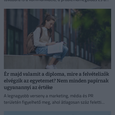
kritikus gondolkodás vezet.
Ér majd valamit a diploma, mire a felvételizők
elvégzik az egyetemet? Nem minden papírnak
ugyanannyi az értéke
A legnagyobb verseny a marketing, média és PR
területén figyelhető meg, ahol átlagosan száz feletti
jelentkező juthat egy pályakezdő állásra.