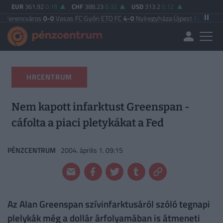
EUR
361.92
0.19
CHF
388.23
0.32
USD
313.2
0.12
áros
0-0
Vasas FC
|
Győri ETO FC
4-0
Nyíregyháza
|
Újpest FC
4-2
Debreceni V
HRCENTRUM
Nem kapott infarktust Greenspan -
cáfolta a piaci pletykákat a Fed
PÉNZCENTRUM
2004. április 1. 09:15
Az Alan Greenspan szívinfarktusáról szóló tegnapi
plelykák még a dollár árfolyamában is átmeneti