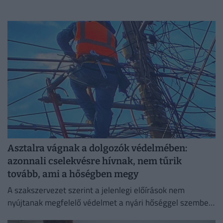
Asztalra vágnak a dolgozók védelmében:
azonnali cselekvésre hívnak, nem tűrik
tovább, ami a hőségben megy
A szakszervezet szerint a jelenlegi előírások nem
nyújtanak megfelelő védelmet a nyári hőséggel szemben,
ezért aláírásgyűjtést indítottak a dolgozók egészségének