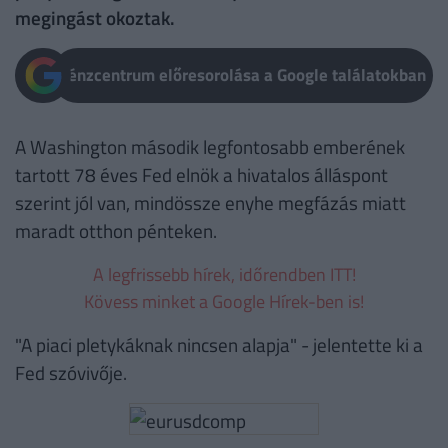
megingást okoztak.
Pénzcentrum előresorolása a Google találatokban
A Washington második legfontosabb emberének
tartott 78 éves Fed elnök a hivatalos álláspont
szerint jól van, mindössze enyhe megfázás miatt
maradt otthon pénteken.
A legfrissebb hírek, időrendben ITT!
Kövess minket a Google Hírek-ben is!
"A piaci pletykáknak nincsen alapja" - jelentette ki a
Fed szóvivője.