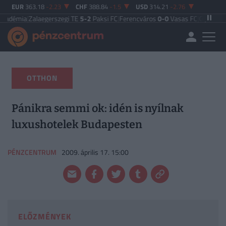
EUR
363.18
-2.23
CHF
388.84
-1.5
USD
314.21
-2.76
alaegerszegi TE
5-2
Paksi FC
|
Ferencváros
0-0
Vasas FC
|
Győri ETO FC
4-0
Ny
OTTHON
Pánikra semmi ok: idén is nyílnak
luxushotelek Budapesten
PÉNZCENTRUM
2009. április 17. 15:00
ELŐZMÉNYEK