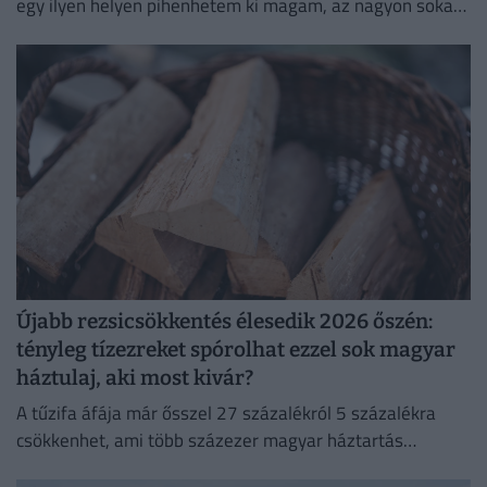
egy ilyen helyen pihenhetem ki magam, az nagyon sokat
számít. Lelki megnyugvást ad; visszaköltöztem a
természetbe."
Újabb rezsicsökkentés élesedik 2026 őszén:
tényleg tízezreket spórolhat ezzel sok magyar
háztulaj, aki most kivár?
A tűzifa áfája már ősszel 27 százalékról 5 százalékra
csökkenhet, ami több százezer magyar háztartás
számára jelenthet könnyebbséget.