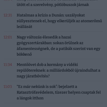
ütött el a szerelvény, pótlóbuszok járnak
12:31
Hatalmas a krízis a Dunán: uszályokat
süllyesztenek el, hogy elkerüljék az atomerőmű
leállását
12:01
Nagy változás élesedik a hazai
gyógyszertárakban: sokan örülnek az
áfamentességnek, de a patikák szerint van egy
bökkenő
11:34
Mentőövet dob a kormány a vidéki
repülőtereknek: a milliárdokból újraindulhat a
nagy járatbővítés?
11:03
“Ez már nekünk is sok”: bejelzett a
Katasztrófavédelem, tízezer helyen csaptak fel
a lángok itthon