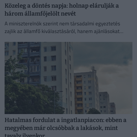
Közeleg a döntés napja: holnap elárulják a
három államfőjelölt nevét
A miniszterelnök szerint nem társadalmi egyeztetés
zajlik az államfő kiválasztásáról, hanem ajánlásokat
kértek, és a folyamat a végéhez közeledik.
Hatalmas fordulat a ingatlanpiacon: ebben a
megyében már olcsóbbak a lakások, mint
tavaly ilyenkor