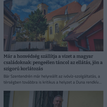
Már a honvédség szállítja a vizet a magyar
családoknak: pengeélen táncol az ellátás, jön a
szigorú korlátozás
Bár Szentendrén már helyreállt az ivóvíz-szolgáltatás, a
térségben továbbra is kritikus a helyzet a Duna rendkívül
alacsony vízállása miatt.