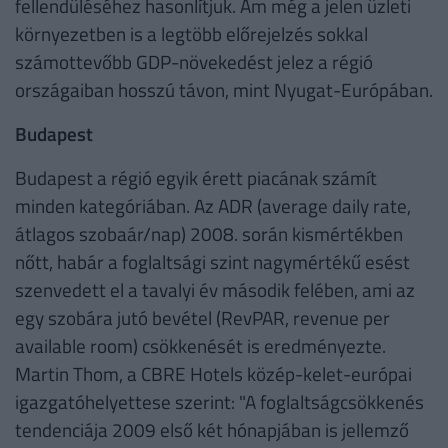
fellendüléséhez hasonlítjuk. Ám még a jelen üzleti
környezetben is a legtöbb előrejelzés sokkal
számottevőbb GDP-növekedést jelez a régió
országaiban hosszú távon, mint Nyugat-Európában.
Budapest
Budapest a régió egyik érett piacának számít
minden kategóriában. Az ADR (average daily rate,
átlagos szobaár/nap) 2008. során kismértékben
nőtt, habár a foglaltsági szint nagymértékű esést
szenvedett el a tavalyi év második felében, ami az
egy szobára jutó bevétel (RevPAR, revenue per
available room) csökkenését is eredményezte.
Martin Thom, a CBRE Hotels közép-kelet-európai
igazgatóhelyettese szerint: "A foglaltságcsökkenés
tendenciája 2009 első két hónapjában is jellemző