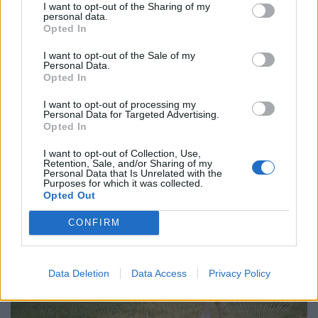
I want to opt-out of the Sharing of my
personal data.
Opted In
I want to opt-out of the Sale of my
Personal Data.
Időzített bomba a kerti sütögetés?
Opted In
Életveszélyes hibát követ el a legtöbb magyar
I want to opt-out of processing my
grillezés közben
Personal Data for Targeted Advertising.
Opted In
A grillezés a nyári étkezések egyik legkedveltebb
formája, a meleg időjárás azonban a kórokozó, romlást
I want to opt-out of Collection, Use,
Retention, Sale, and/or Sharing of my
okozó baktériumok gyorsabb szaporodásának is kedvez.
Personal Data that Is Unrelated with the
Purposes for which it was collected.
Opted Out
CONFIRM
Data Deletion
Data Access
Privacy Policy