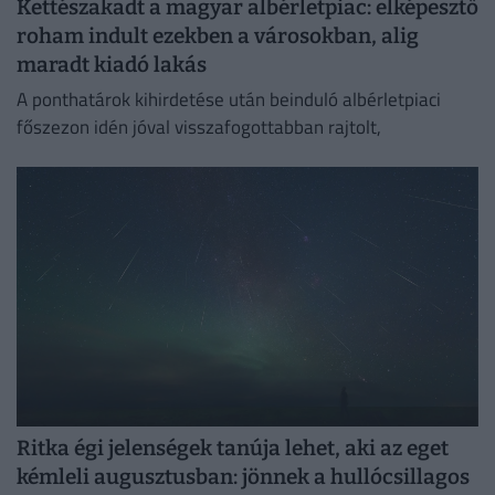
Kettészakadt a magyar albérletpiac: elképesztő
roham indult ezekben a városokban, alig
maradt kiadó lakás
A ponthatárok kihirdetése után beinduló albérletpiaci
főszezon idén jóval visszafogottabban rajtolt,
Ritka égi jelenségek tanúja lehet, aki az eget
kémleli augusztusban: jönnek a hullócsillagos