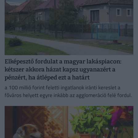
Elképesztő fordulat a magyar lakáspiacon:
kétszer akkora házat kapsz ugyanazért a
pénzért, ha átléped ezt a határt
a 100 millió forint feletti ingatlanok iránti kereslet a
főváros helyett egyre inkább az agglomeráció felé fordul.