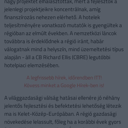
nagy projektet elhalasztottak, mert a fejlesztők a
jelenlegi projektjeikre koncentrálnak, amíg
finanszírozás nehezen elérhető. A hotelek
teljesítményére vonatkozó mutatók is gyengültek a
régióban az elmúlt években. A nemzetközi láncok
továbbra is érdeklődnek a régió iránt, habár
válogatnak mind a helyszín, mind üzemeltetési típus
alapján - áll a CB Richard Ellis (CBRE) legutóbbi
hotelpiaci elemzésében.
A legfrissebb hírek, időrendben ITT!
Kövess minket a Google Hírek-ben is!
A világgazdasági válság hatásai ellenére jó néhány
jelentős fejlesztési és befektetési lehetőség létezik
ma is Kelet-Közép-Európában. A régió gazdasági
növekedése lelassult, főleg ha a korábbi évek gyors