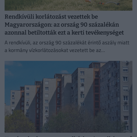
Rendkívüli korlátozást vezettek be
Magyarországon: az ország 90 százalékán
azonnal betiltották ezt a kerti tevékenységet
A rendkívüli, az ország 90 százalékát érintő aszály miatt
a kormány vízkorlátozásokat vezetett be az
ivóvízhálózaton a folyamatos lakossági ellátás
biztosítása érdekében.