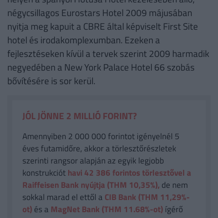
négycsillagos Eurostars Hotel 2009 májusában
nyitja meg kapuit a CBRE által képviselt First Site
hotel és irodakomplexumban. Ezeken a
fejlesztéseken kívül a tervek szerint 2009 harmadik
negyedében a New York Palace Hotel 66 szobás
bővítésére is sor kerül.
JÓL JÖNNE 2 MILLIÓ FORINT?
Amennyiben 2 000 000 forintot igényelnél 5
éves futamidőre, akkor a törlesztőrészletek
szerinti rangsor alapján az egyik legjobb
konstrukciót
havi 42 386
forintos törlesztővel a
Raiffeisen Bank nyújtja (THM 10,35%),
de nem
sokkal marad el ettől a
CIB Bank (THM 11,29%-
ot)
és a
MagNet Bank (THM 11.68%-ot)
ígérő