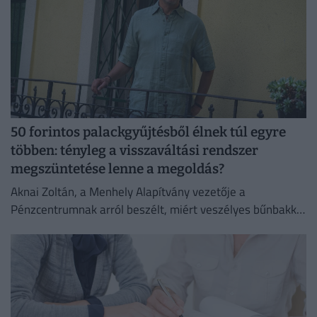
50 forintos palackgyűjtésből élnek túl egyre
többen: tényleg a visszaváltási rendszer
megszüntetése lenne a megoldás?
Aknai Zoltán, a Menhely Alapítvány vezetője a
Pénzcentrumnak arról beszélt, miért veszélyes bűnbakká
tenni a hajléktalan embereket,