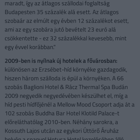
maradt, így az átlagos szállodai foglaltság
Budapesten 35 százalék alá esett. Az átlagos
szobaár az elmúlt egy évben 12 százalékot esett,
ami az egy szobára jutó bevételt 23 euró alá
csökkentette - ez 32 százalékkal kevesebb, mint
egy évvel korábban."
2009-ben is nyílnak új hotelek a fővárosban:
különösen az Erzsébet-híd környéke gazdagodik,
hiszen három szálloda is épül a környéken. A 66
szobás Baglioni Hotel & Rácz Thermal Spa Budán
2009 negyedik negyedévében készülhet el, míg a
híd pesti hídfőjénél a Mellow Mood Csoport adja át a
102 szobás Buddha Bar Hotel Klotild Palace-t
előreláthatólag 2010-ben. Néhány sarokra, a
Kossuth Lajos utcán az egykori Úttörő Áruház
helyén a spanyol Hotusa Hotel kezelésében álló,