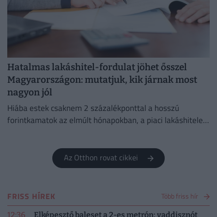
Hatalmas lakáshitel-fordulat jöhet ősszel
Magyarországon: mutatjuk, kik járnak most
nagyon jól
Hiába estek csaknem 2 százalékponttal a hosszú
forintkamatok az elmúlt hónapokban, a piaci lakáshitelek
átlagkamata egyelőre alig mozdult.
Az Otthon rovat cikkei
FRISS HÍREK
Több friss hír
12:36
Elképesztő baleset a 2-es metrón: vaddisznót