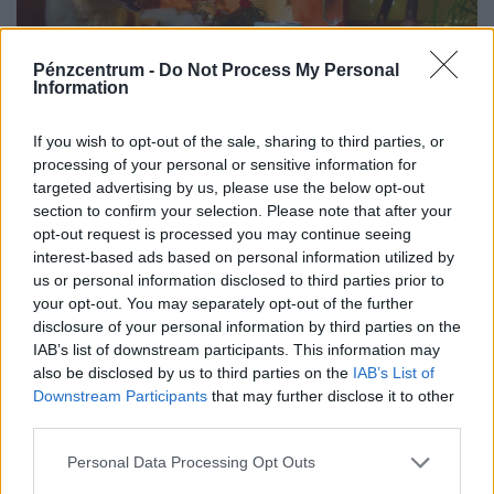
Pénzcentrum -
Do Not Process My Personal
Information
If you wish to opt-out of the sale, sharing to third parties, or
Kész, ennyi volt? Elérhetetlen álom lett a saját
processing of your personal or sensitive information for
targeted advertising by us, please use the below opt-out
lakás Magyarországon, drasztikus lépésekre
section to confirm your selection. Please note that after your
készülnek
opt-out request is processed you may continue seeing
A lakásárak ugrásszerű növekedése miatt tömegek
interest-based ads based on personal information utilized by
us or personal information disclosed to third parties prior to
számára vált elérhetetlen álommá az első saját lakás
your opt-out. You may separately opt-out of the further
megszerzése.
disclosure of your personal information by third parties on the
IAB’s list of downstream participants. This information may
also be disclosed by us to third parties on the
IAB’s List of
Downstream Participants
that may further disclose it to other
third parties.
Personal Data Processing Opt Outs