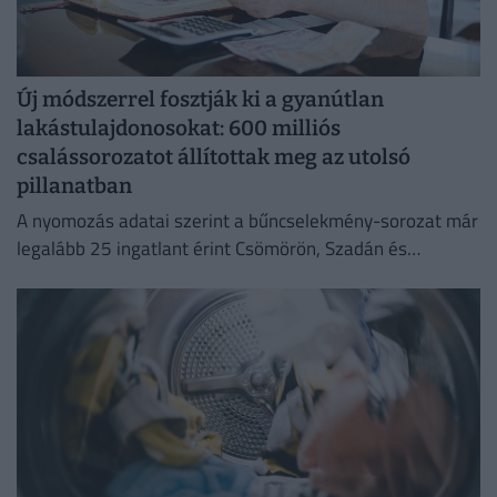
Új módszerrel fosztják ki a gyanútlan
lakástulajdonosokat: 600 milliós
csalássorozatot állítottak meg az utolsó
pillanatban
A nyomozás adatai szerint a bűncselekmény-sorozat már
legalább 25 ingatlant érint Csömörön, Szadán és
Budapesten.