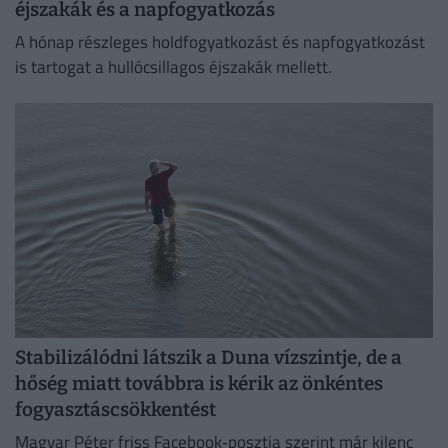
éjszakák és a napfogyatkozás
A hónap részleges holdfogyatkozást és napfogyatkozást
is tartogat a hullócsillagos éjszakák mellett.
Stabilizálódni látszik a Duna vízszintje, de a
hőség miatt továbbra is kérik az önkéntes
fogyasztáscsökkentést
Magyar Péter friss Facebook‑posztja szerint már kilenc