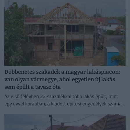
Döbbenetes szakadék a magyar lakáspiacon:
van olyan vármegye, ahol egyetlen új lakás
sem épült a tavasz óta
Az első félévben 22 százalékkal több lakás épült, mint
egy évvel korábban, a kiadott építési engedélyek száma
pedig még nagyobb, 29 százalékos ugrást mutatott