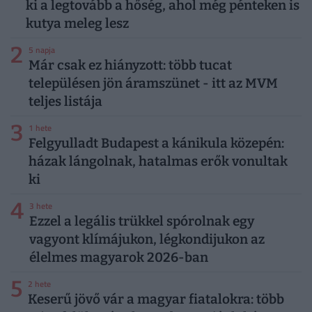
ki a legtovább a hőség, ahol még pénteken is
kutya meleg lesz
2
5 napja
Már csak ez hiányzott: több tucat
településen jön áramszünet - itt az MVM
teljes listája
3
1 hete
Felgyulladt Budapest a kánikula közepén:
házak lángolnak, hatalmas erők vonultak
ki
4
3 hete
Ezzel a legális trükkel spórolnak egy
vagyont klímájukon, légkondijukon az
élelmes magyarok 2026-ban
5
2 hete
Keserű jövő vár a magyar fiatalokra: több