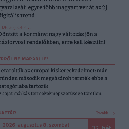
nyaralását: egyre több magyart ver át az új
digitális trend
026. augusztus 7.
Döntött a kormány: nagy változás jön a
háziorvosi rendelőkben, erre kell készülni
ERRŐL NE MARADJ LE!
Letarolták az európai kiskereskedelmet: már
minden második megvásárolt termék ebbe a
kategóriába tartozik
A saját márkás termékek népszerűsége töretlen.
NAPTÁR
Tovább
2026. augusztus 8. szombat
32. hét