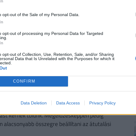
In
o opt-out of the Sale of my Personal Data.
l azonban továbbra is a 200 és 500 milliós érték
In
lós idejű biztonsági rendszerrel figyeli a gyanús
to opt-out of processing my Personal Data for Targeted
szűrte ki az ügyfél korábbi szokásaitól eltérő,
ing.
In
o opt-out of Collection, Use, Retention, Sale, and/or Sharing
 minden esetet egyedileg bírálnak el, figyelembe
ersonal Data that Is Unrelated with the Purposes for which it
lected.
biztonsági lépéseket. A helyzetet nehezíti, hogy az
Out
ra, de saját maguk hagyják jóvá. Bár a
CONFIRM
ndszereiket, a
csalók negyedévente országosan
gyfelektől
.
Data Deletion
Data Access
Privacy Policy
kezeljünk minden olyan telefonhívást, amelyben
ást kérnek tőlünk. Megelőzésképpen pedig
en alacsonyabb összegre beállítani az átutalási