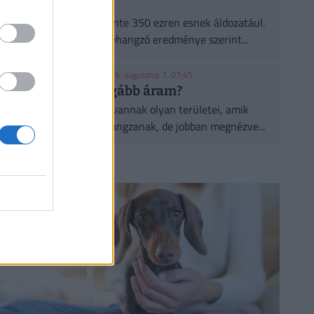
ültetnek eleget
A városi hőségnek évente 350 ezren esnek áldozatául.
Két friss kutatás egybehangzó eredménye szerint...
KONYHAKONTROLLING
| 2026. augusztus 7. 07:45
Csúcsidőben drágább áram?
A közgazdaságtannak vannak olyan területei, amik
elsőre felháborítóan hangzanak, de jobban megnézve...
CÍMLAPRÓL AJÁNLJUK