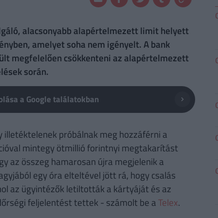
gáló, alacsonyabb alapértelmezett limit helyett
rvényben, amelyet soha nem igényelt. A bank
rült megfelelően csökkenteni az alapértelmezett
élések során.
lása a Google találatokban
gy illetéktelenek próbálnak meg hozzáférni a
óval mintegy ötmillió forintnyi megtakarítást
ogy az összeg hamarosan újra megjelenik a
gyjából egy óra elteltével jött rá, hogy csalás
ol az ügyintézők letiltották a kártyáját és az
őrségi feljelentést tettek - számolt be a
Telex
.