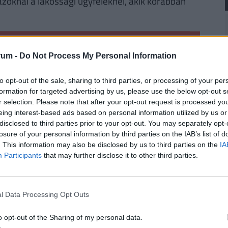
azoknál a lakossági ügyfeleknél, akik korábban
 utólagos ellenőrzés során vették észre a
rum -
Do Not Process My Personal Information
nyitott számlák egy részénél nem sikerült
intett esetek rendezését azóta megkezdték.
to opt-out of the sale, sharing to third parties, or processing of your per
formation for targeted advertising by us, please use the below opt-out s
r selection. Please note that after your opt-out request is processed y
eing interest-based ads based on personal information utilized by us or
ÉNZED? VAN OLCSÓ MEGOLDÁS!
disclosed to third parties prior to your opt-out. You may separately opt-
losure of your personal information by third parties on the IAB’s list of
a
30 000 000 forintot 20 éves futamidőre már
. This information may also be disclosed by us to third parties on the
IA
törlesztővel fel lehet venni
a
K&H Banknál.
De
Participants
that may further disclose it to other third parties.
k ajánlata sem:
az UniCredit Banknál 6,78%, az
 a MagNet Banknál 7,02%.
Érdemes még megnézni
és egyedi kalkulációt végezni, saját preferenciáink
l Data Processing Opt Outs
e. Ehhez keresd fel a
Pénzcentrum kalkulátorát.
o opt-out of the Sharing of my personal data.