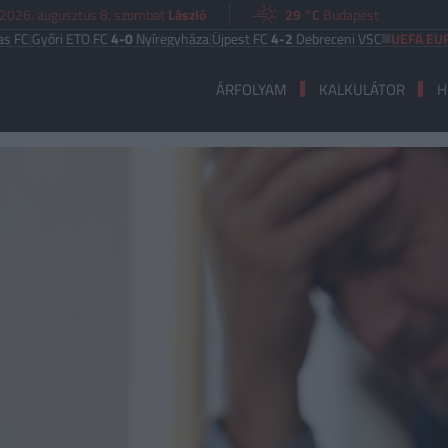
2026. augusztus 8. szombat
László
29 °C
Budapest
Győri ETO FC
4-0
Nyíregyháza
|
Újpest FC
4-2
Debreceni VSC
UEFA EURÓPA 
ÁRFOLYAM
KALKULÁTOR
H