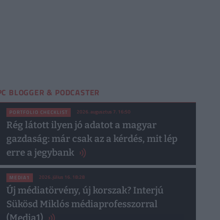
PC BLOGGER & PODCASTER
2026. augusztus 7. 16:50
PORTFOLIO CHECKLIST
Rég látott ilyen jó adatot a magyar
gazdaság: már csak az a kérdés, mit lép
erre a jegybank
2026. július 16. 18:28
MEDIA1
Új médiatörvény, új korszak? Interjú
Sükösd Miklós médiaprofesszorral
(Media1)