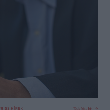
FRISS HÍREK
Több friss hír