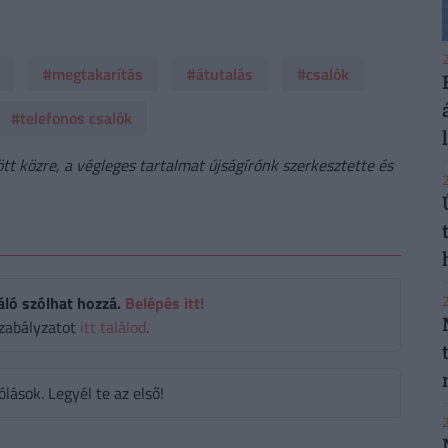
2
#megtakarítás
#átutalás
#csalók
#telefonos csalók
t közre, a végleges tartalmat újságírónk szerkesztette és
2
2
áló szólhat hozzá.
Belépés itt!
zabályzatot
itt találod
.
ások. Legyél te az első!
2