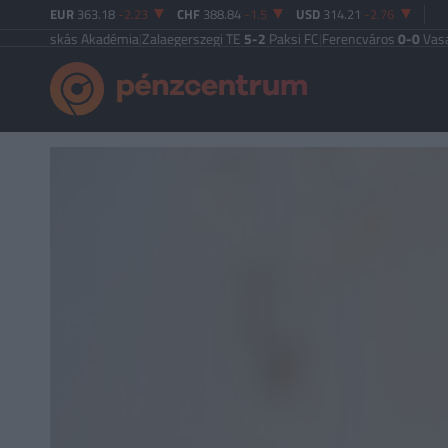
EUR
363.18
-2.23
CHF
388.84
-1.5
USD
314.21
-2.76
Puskás Akadémia
|
Zalaegerszegi TE
5-2
Paksi FC
|
Ferencváros
0-0
Vasas FC
|