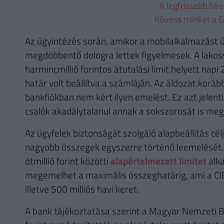
A legfrissebb hír
Kövess minket a G
Az ügyintézés során, amikor a mobilalkalmazást új
megdöbbentő dologra lettek figyelmesek. A lakoss
harmincmillió forintos átutalási limit helyett napi 2
határ volt beállítva a számláján. Az áldozat ko
bankfiókban nem kért ilyen emelést. Ez azt jelenti
csalók akadálytalanul annak a sokszorosát is meg
Az ügyfelek biztonságát szolgáló alapbeállítás c
nagyobb összegek egyszerre történő leemelését. 
ötmillió forint közötti
alapértelmezett limitet
alk
megemelhet a maximális összeghatárig, ami a CIB 
illetve 500 milliós havi keret.
A bank tájékoztatása szerint a Magyar Nemzeti 