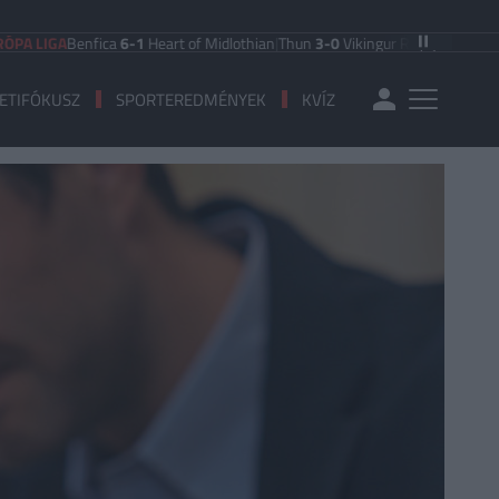
LIGA
Benfica
6-1
Heart of Midlothian
|
Thun
3-0
Vikingur Reykjavik
|
PAOK Salon
ETIFÓKUSZ
SPORTEREDMÉNYEK
KVÍZ