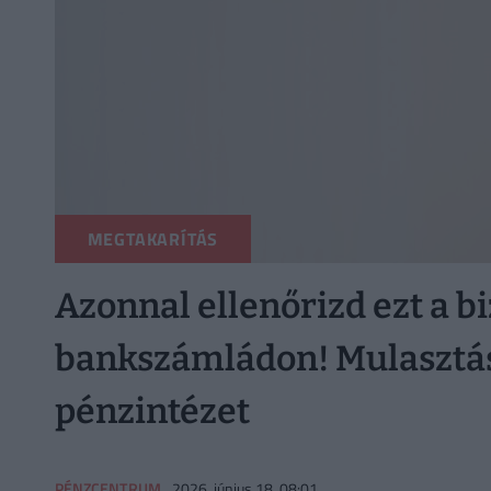
MEGTAKARÍTÁS
Azonnal ellenőrizd ezt a bi
bankszámládon! Mulasztást
pénzintézet
PÉNZCENTRUM
2026. június 18. 08:01