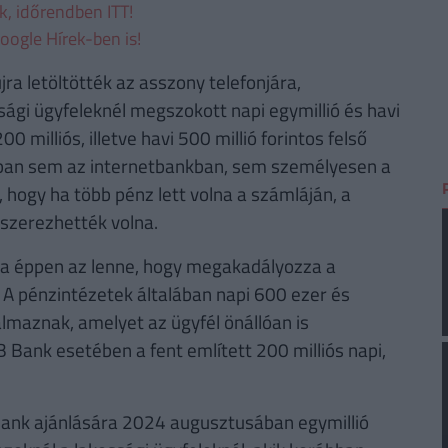
ek, időrendben ITT!
oogle Hírek-ben is!
ra letöltötték az asszony telefonjára,
ági ügyfeleknél megszokott napi egymillió és havi
00 milliós, illetve havi 500 millió forintos felső
rábban sem az internetbankban, sem személyesen a
, hogy ha több pénz lett volna a számláján, a
szerezhették volna.
élja éppen az lenne, hogy megakadályozza a
A pénzintézetek általában napi 600 ezer és
almaznak, amelyet az ügyfél önállóan is
Bank esetében a fent említett 200 milliós napi,
Bank ajánlására 2024 augusztusában egymillió