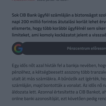
Sok CIB Bank ügyfél számláján a biztonságot szol
napi 200 millió forintos átutalási korlát lehet é
elismerte, hogy több korábbi ügyfélnél sem sike
limiteket, ami komoly kockázatot jelent a vissza
Pénzcentrum előresoro
Egy idős nőt azal hívták fel a bankja nevében, ho
pénzéhez, a kétségbeesett asszony több tranzakci
utalt át más számlákra. A bűnözők azt ígérték, h
számláján, majd bontották a vonalat. Az idős nő na
áldozata lett. Azonnal értesítette a CIB Bankot, ah
online banki azonosítóját, ezt követően pedig rend