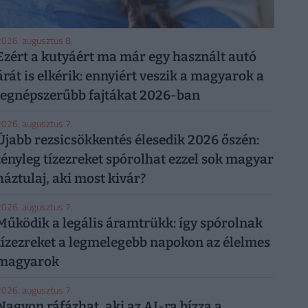
026. augusztus 8.
Ezért a kutyáért ma már egy használt autó
árát is elkérik: ennyiért veszik a magyarok a
legnépszerűbb fajtákat 2026-ban
026. augusztus 7.
Újabb rezsicsökkentés élesedik 2026 őszén:
tényleg tízezreket spórolhat ezzel sok magyar
háztulaj, aki most kivár?
026. augusztus 7.
Működik a legális áramtrükk: így spórolnak
tízezreket a legmelegebb napokon az élelmes
magyarok
026. augusztus 7.
Nagyon ráfázhat, aki az AI-ra bízza a