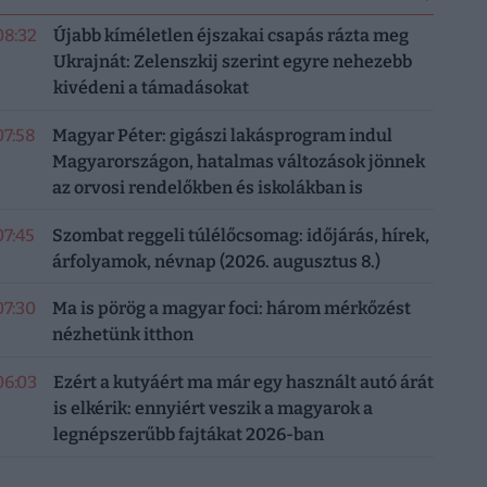
08:32
Újabb kíméletlen éjszakai csapás rázta meg
Ukrajnát: Zelenszkij szerint egyre nehezebb
kivédeni a támadásokat
07:58
Magyar Péter: gigászi lakásprogram indul
Magyarországon, hatalmas változások jönnek
az orvosi rendelőkben és iskolákban is
07:45
Szombat reggeli túlélőcsomag: időjárás, hírek,
árfolyamok, névnap (2026. augusztus 8.)
07:30
Ma is pörög a magyar foci: három mérkőzést
nézhetünk itthon
06:03
Ezért a kutyáért ma már egy használt autó árát
is elkérik: ennyiért veszik a magyarok a
legnépszerűbb fajtákat 2026-ban