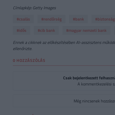
Címlapkép: Getty Images
#csalás
#rendőrség
#bank
#biztonság
#idős
#cib bank
#magyar nemzeti bank
Ennek a cikknek az előkészítésében AI-asszisztens működöt
ellenőrizte.
0 HOZZÁSZÓLÁS
Csak bejelentkezett felhaszn
A kommentkezelési s
Még nincsenek hozzászól